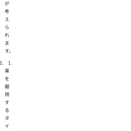
て
が
水
考
で
え
薬
ら
を
れ
飲
ま
む
す。
早
め
薬
の
を
服
服
用
用
を
す
心
る
が
タ
け
イ