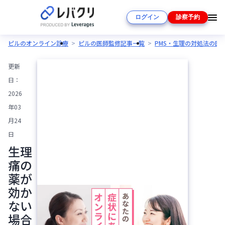
ログイン
診察予約
ピルのオンライン診療
ピルの医師監修記事一覧
PMS・生理の対処法の医
更新
日：
2026
年03
月24
日
生理
痛の
薬が
効か
ない
場合