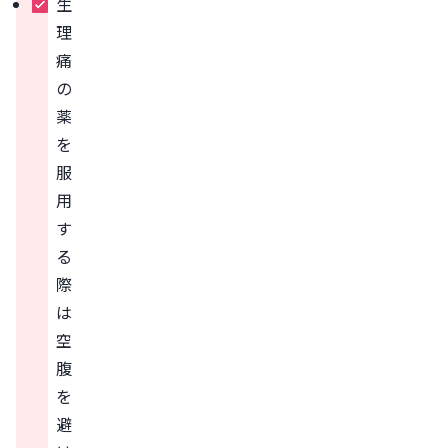
生
理
痛
の
薬
を
服
用
す
る
際
は
空
腹
を
避