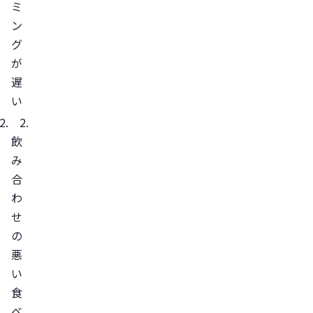
る
ミ
生
ン
理
グ
痛
が
の
遅
薬
い
が
効
飲
か
み
な
合
い
わ
場
せ
合
の
悪
の
い
対
食
処
べ