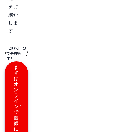
会

をご
日
本
紹介
美
しま
容
外
す。
科
学
会
(JSAPS)
【無料】1分
で予約完
※
了！
こ
の
ま
記
ず
事
は
は
産
オ
婦
ン
人
ラ
科
イ
専
ン
門
医
で
と
医
共
師
同
に
で