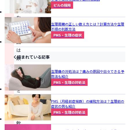
効
ピルの服用
か
な
生理周期の正しい数え方とは？計算方法や生理
い
不順の判断方法
原
PMS・生理の症状
因
は
よく読まれている記事
飲
む
生理痛の対処法は？痛みの原因や日々できる予
タ
防法も紹介
イ
PMS・生理の対処法
ミ
ン
PMS（月経前症候群）の緩和方法は？生理前の
グ
症状の例も紹介
PMS・生理の対処法
や
飲