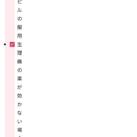
ピ
ル
の
服
用
生
理
痛
の
薬
が
効
か
な
い
場