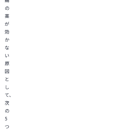
痛
服
の
用
薬
す
が
る
効
際
か
の
な
ポ
い
イ
原
ン
因
ト
と
空
し
腹
て、
時
次
を
の
避
5
け
つ