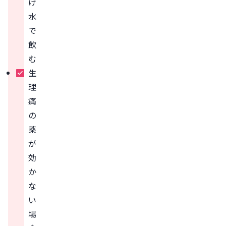
け
水
で
飲
む
生
理
痛
の
薬
が
効
か
な
い
場