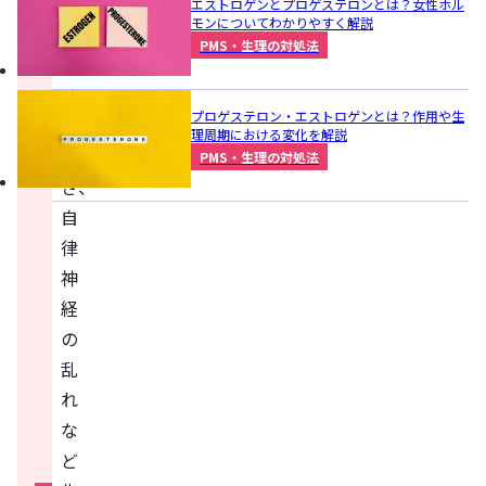
み
エストロゲンとプロゲステロンとは？女性ホル
モンについてわかりやすく解説
合
PMS・生理の対処法
わ
せ
プロゲステロン・エストロゲンとは？作用や生
の
理周期における変化を解説
悪
PMS・生理の対処法
さ、
自
律
神
経
の
乱
れ
な
ど