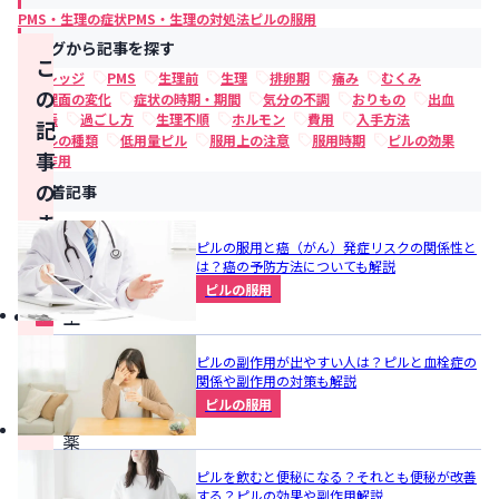
PMS・生理の症状
PMS・生理の対処法
ピルの服用
タグから記事を探す
こ
ナレッジ
PMS
生理前
生理
排卵期
痛み
むくみ
の
心理面の変化
症状の時期・期間
気分の不調
おりもの
出血
妊娠
過ごし方
生理不順
ホルモン
費用
入手方法
記
ピルの種類
低用量ピル
服用上の注意
服用時期
ピルの効果
事
副作用
の
新着記事
ま
ピルの服用と癌（がん）発症リスクの関係性と
と
は？癌の予防方法についても解説
め
ピルの服用
生
理
ピルの副作用が出やすい人は？ピルと血栓症の
痛
関係や副作用の対策も解説
ピルの服用
の
薬
が
ピルを飲むと便秘になる？それとも便秘が改善
する？ピルの効果や副作用解説