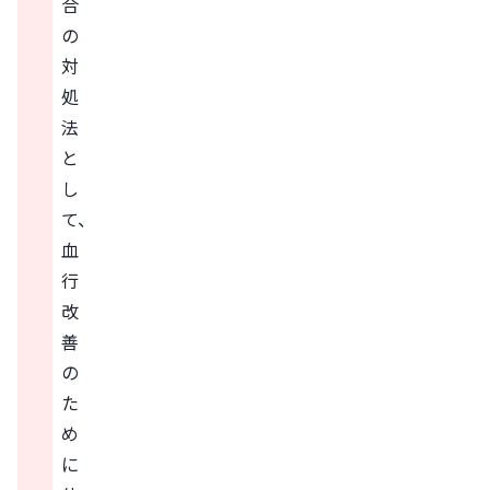
合
の
対
処
法
と
し
て、
血
行
改
善
の
た
め
に