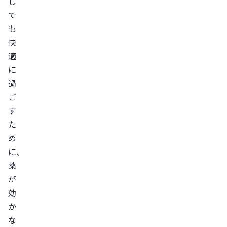
軽
し
い
で
も
ス
快
ト
適
レ
に
ッ
過
チ
ご
を
す
お
た
こ
め
な
に、
う
薬
リ
が
ラ
効
ッ
か
ク
な