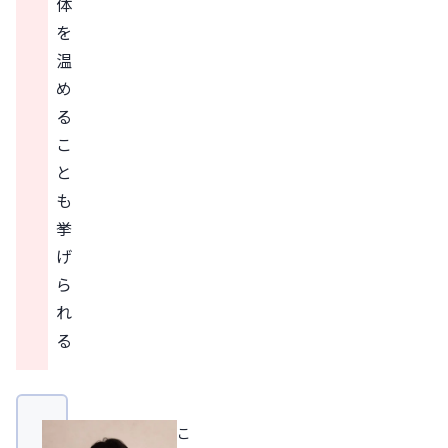
体
を
温
め
る
こ
と
も
挙
げ
ら
れ
る
こ