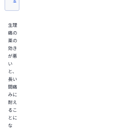
る
卒
業。
日
本
形
生理
成
外
痛の
科
薬の
学
会
効き
認
定
が悪
専
い
門
医。

と、
医
師
長い
免
許
間痛
取
みに
得
後、
耐え
外
資
るこ
系
とに
経
営
な
コ