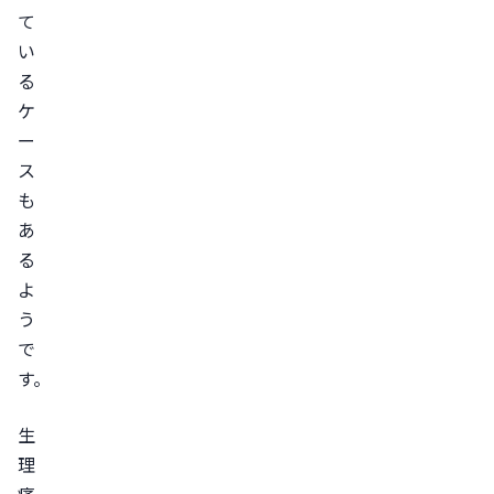
連
て
の
い
疾
る
患
ケ
を
ー
患
ス
っ
も
て
あ
い
る
る
よ
生
う
理
で
痛
す。
の
薬
生
を
理