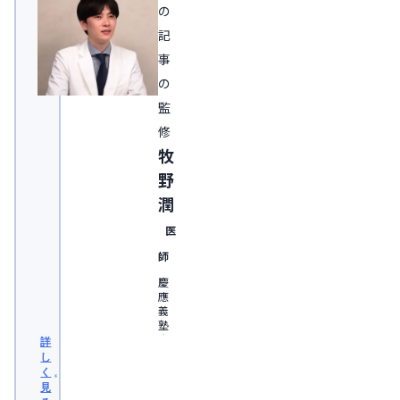
の
記
事
の
監
修
牧
野
潤
医
師
慶
應
義
塾
大
詳
学
し
医
く
学
見
部