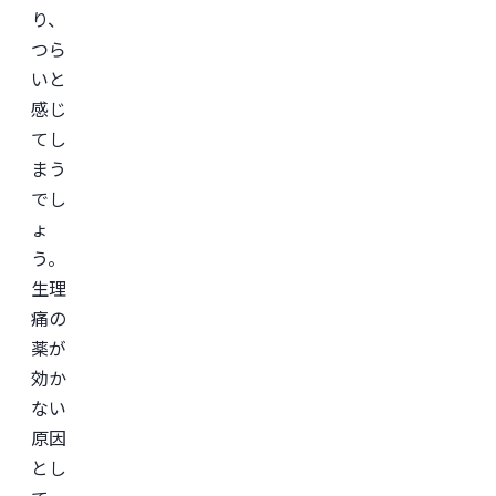
ン
り、
サ
つら
ル
テ
いと
ィ
ン
感じ
グ
てし
企
業
まう
の
ヘ
でし
ル
ょ
ス
ケ
う。
ア・
IT
生理
領
域
痛の
に
薬が
て
従
効か
事。

慶
ない
應
原因
義
塾
とし
大
学