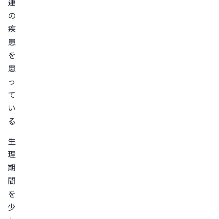
る
連
薬
の
以
疾
外
患
を
で
患
生
っ
理
て
痛
い
を
る
緩
和
生
さ
理
せ
期
る
間
方
を
法
少