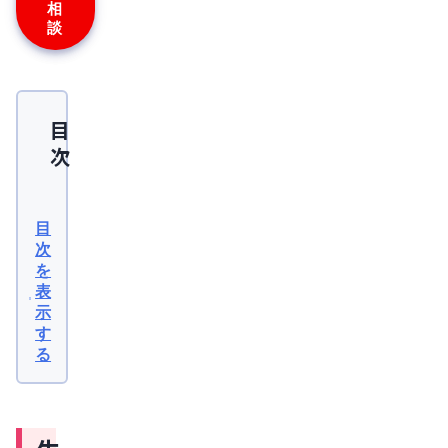
相
監
修
談
を
行
い
ま
し
た
目
次
生
理
目
痛
次
を
の
表
薬
示
が
す
る
効
か
な