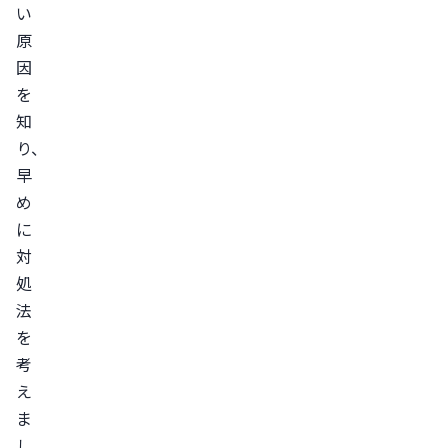
ス
い
タ
原
イ
因
ム
を
を
知
確
り、
保
早
す
め
る
に
ま
対
と
処
め
法
を
考
え
ま
し