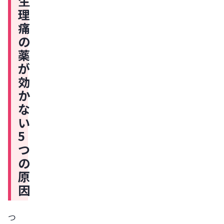
生
い
理
5
痛
つ
の
の
薬
原
が
因
効
1.
か
薬
な
を
い
服
5
用
つ
す
の
る
原
タ
因
イ
ミ
つ