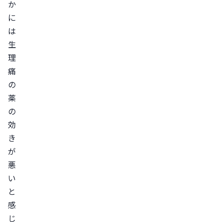
る
か
4.
に
血
は
行
生
不
理
良
痛
が
の
起
薬
の
き
効
て
き
い
が
る
悪
5.
い
子
と
宮
感
関
じ