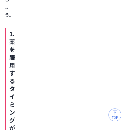
ょ
う。
1.
薬
を
服
用
す
る
タ
イ
ミ
ン
TOP
グ
が