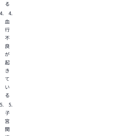
漢
る
方
薬
血
を
行
試
不
す
良
4.
が
低
起
用
き
量
て
ピ
い
ル
る
を
服
子
用
宮
す
関