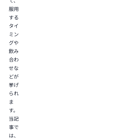
て、
医
服用
学
部
する
助
教
タイ
を
ミン
経
て、
グや
美
容
飲み
医
合わ
療
を
せな
主
と
どが
し
た
挙げ
JSKIN
られ
ク
リ
ま
ニ
ッ
す。
ク
、
当記
及
び
事で
オ
ン
は、
ラ