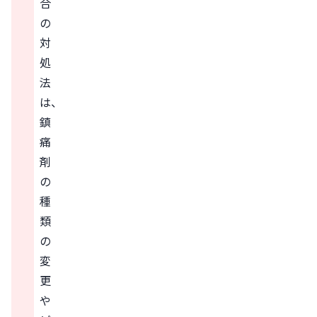
合
の
対
処
法
は、
鎮
痛
剤
の
種
類
の
変
更
や