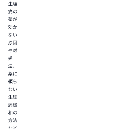
生理
イ
ン
痛の
診
療
薬が
サ
効か
ー
ビ
ない
ス
「レ
原因
バ
や対
ク
リ」
処
監
修。
法、
＜
薬に
所
頼ら
属
学
ない
会
＞

生理
日
痛緩
本
形
和の
成
外
方法
科
など
学