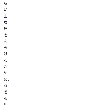
ン
ら
グ
い
が
生
遅
理
い
痛
2.
を
飲
和
み
ら
合
げ
わ
る
せ
た
の
め
悪
に、
薬
い
を
食
服
べ
用