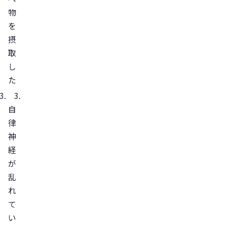
法
物
4
を
選
摂
1.
取
体
し
を
た
温
め
自
る
律
2.
神
薬
経
を
が
変
乱
え
れ
る
て
3.
い