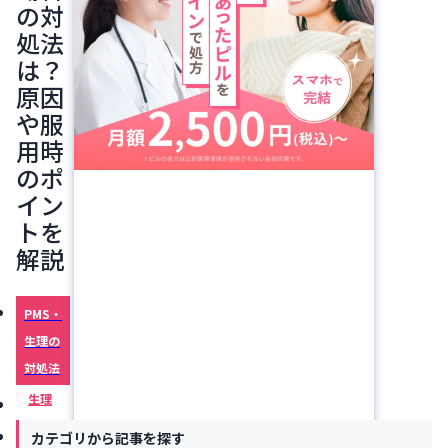
の対
処法
は？
原因
や服
用時
のポ
イン
トを
解説
PMS・
生理の
対処法
生理
痛み
カテゴリから記事を探す