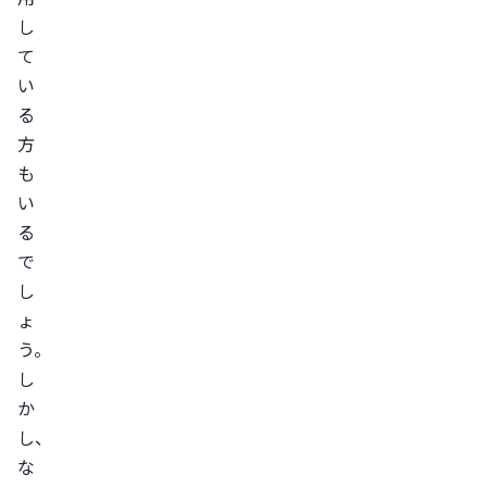
物
し
を
て
摂
い
取
る
し
方
た
も
3.
い
自
る
律
で
神
し
経
ょ
が
う。
乱
し
れ
か
て
し、
い
な