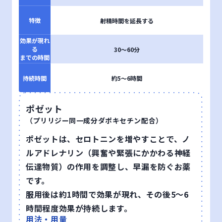
特徴
射精時間を延長する
効果が
現れ
る
30〜60分
までの時間
持続時間
約5〜6時間
ポゼット
（プリリジー同一成分ダポキセチン配合）
ポゼットは、セロトニンを増やすことで、ノ
ルアドレナリン（興奮や緊張にかかわる神経
伝達物質）の作用を調整し、早漏を防ぐお薬
です。
服用後は約1時間で効果が現れ、その後5〜6
時間程度効果が持続します。
用法・用量