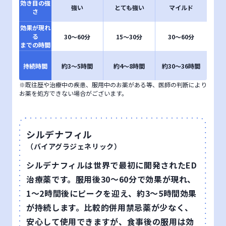
効き目の
強
強い
とても強い
マイルド
さ
効果が
現れ
る
30〜60分
15〜30分
30〜60分
までの時間
持続時間
約3〜5時間
約4〜8時間
約30〜36時間
※
既往歴や治療中の疾患、服用中のお薬がある等、医師の判断により
お薬を処方できない場合がございます。
シルデナフィル
（バイアグラジェネリック）
シルデナフィルは世界で最初に開発されたED
治療薬です。服用後30～60分で効果が現れ、
1～2時間後にピークを迎え、約3〜5時間効果
が持続します。比較的併用禁忌薬が少なく、
安心して使用できますが、食事後の服用は効