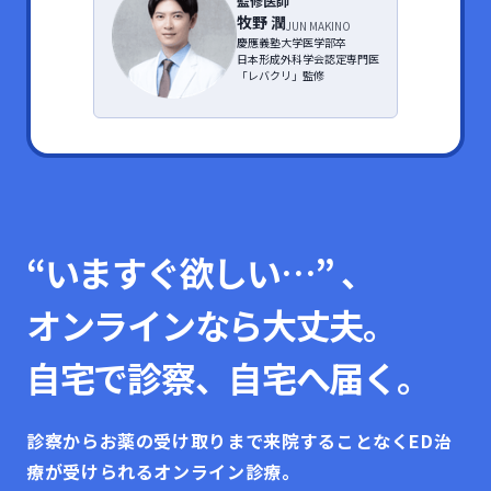
監修医師
牧野 潤
JUN MAKINO
慶應義塾大学医学部卒

日本形成外科学会認定専門医

「レバクリ」監修
“いますぐ欲しい…” 、
オンラインなら大丈夫。
自宅で診察、自宅へ届く。
診察からお薬の受け取りまで来院することなく
ED治
療が受けられるオンライン診療。