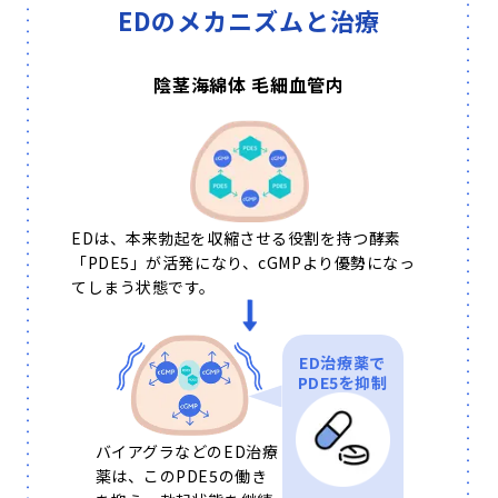
EDのメカニズムと治療
陰茎海綿体 毛細血管内
EDは、本来勃起を収縮させる役割を持つ酵素
「PDE5」が活発になり、cGMPより優勢になっ
てしまう状態です。
ED治療薬で
PDE5を抑制
バイアグラなどのED治療
薬は、このPDE5の働き