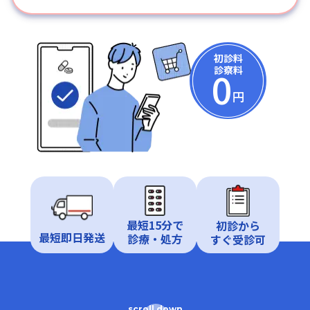
初診料
0
診察料
円
最短15分で
初診から
最短即日発送
診療・処方
すぐ受診可
scroll down