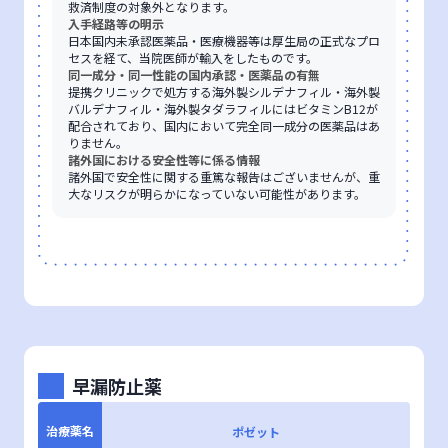
救済制度の対象外となります。
入手経路等の明示
日本国内未承認医薬品・医療機器等は厚生局の正式なプロ
セスを経て、当院医師が輸入をしたものです。
同一成分・同一性能の国内承認・医薬品の有無
提携クリニックで処方する海外製シルデナフィル・海外製
バルデナフィル・海外製タダラフィルにはビタミンB12が
配合されており、国内において完全同一成分の医薬品はあ
りません。
諸外国における安全性等に係る情報
諸外国で安全性に関する重篤な報告はございませんが、重
大なリスクが明らかになっていない可能性があります。
早漏防止薬
治療薬名
ポゼット