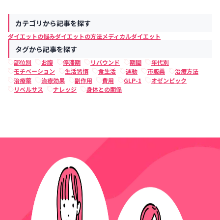
カテゴリから記事を探す
ダイエットの悩み
ダイエットの方法
メディカルダイエット
タグから記事を探す
部位別
お腹
停滞期
リバウンド
期間
年代別
モチベーション
生活習慣
食生活
運動
市販薬
治療方法
治療薬
治療効果
副作用
費用
GLP-1
オゼンピック
リベルサス
ナレッジ
身体との関係