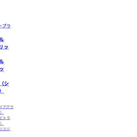
トプラ
ル
リッ
ル
ッ
（シ
）
イアグラ
）

ビトラ
）

リスジ