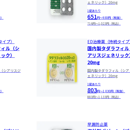
ェネリック）20mg
1錠あたり
651
抜）
円〜930円（税抜）
716円〜1,023円（税込）
タイプ）
ED治療薬（持続タイプ
フィル（シ
国内製タダラフィル
リック）
アリスジェネリック
20mg
（シアリスジ
国内製タダラフィル（シア
ェネリック）20mg
1錠あたり
803
抜）
円〜1,030円（税抜）
883円〜1,133円（税込）
早漏防止薬