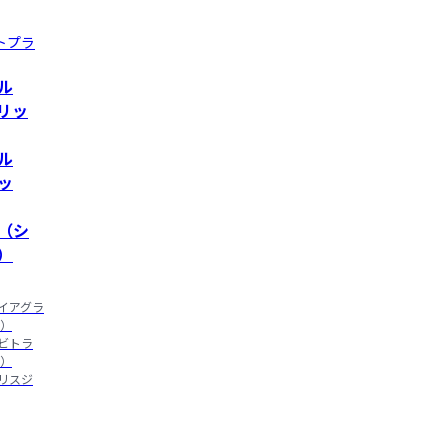
トプラ
ル
リッ
ル
ッ
（シ
）
イアグラ
）

ビトラ
）

リスジ