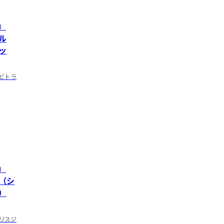
）
ル
ッ
ビトラ
）
（シ
）
リスジ