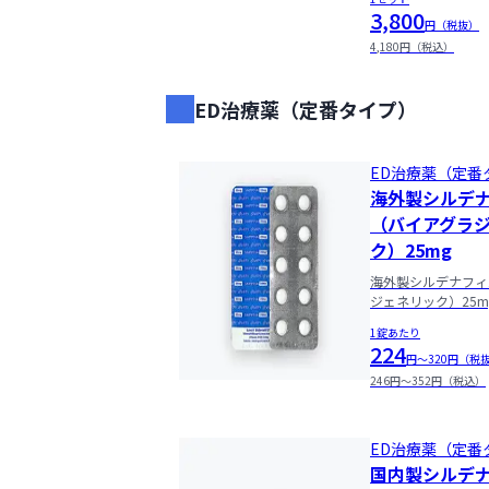
3,800
円（税抜）
4,180円（税込）
ED治療薬（定番タイプ）
ED治療薬（定番
海外製シルデ
（バイアグラ
ク）25mg
海外製シルデナフィ
ジェネリック）25m
1錠あたり
224
円〜320円（税
246円〜352円（税込）
ED治療薬（定番
国内製シルデ