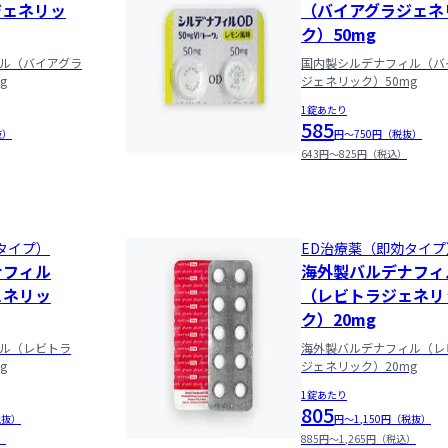
ジェネリッ
（バイアグラジェネ
ク）50mg
ル（バイアグラ
国内製シルデナフィル（バ
g
ジェネリック）50mg
1錠あたり
585
抜）
円〜750円（税抜）
643円〜825円（税込）
タイプ）
ED治療薬（即効タイプ
ナフィル
海外製バルデナフィ
ェネリッ
（レビトラジェネリ
ク）20mg
ル（レビトラ
海外製バルデナフィル（レ
g
ジェネリック）20mg
1錠あたり
805
税抜）
円〜1,150円（税抜）
）
885円〜1,265円（税込）