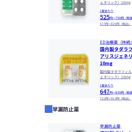
ェネリック）10mg
09:30
1錠あたり
525
円〜750円（税
09:45
577円〜825円（税込）
10:00
ED治療薬（持続
国内製タダラ
10:15
アリスジェネ
10mg
10:30
国内製タダラフィル
ェネリック）10mg
10:45
1錠あたり
647
円〜830円（税
11:00
711円〜913円（税込）
早漏防止薬
11:15
早漏防止薬
11:30