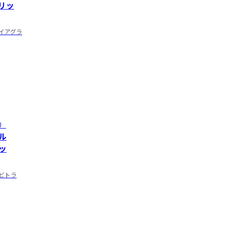
リッ
イアグラ
）
ル
ッ
ビトラ