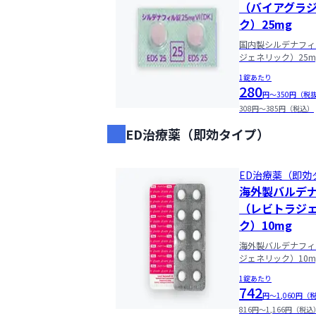
（バイアグラ
ク）25mg
国内製シルデナフィ
ジェネリック）25m
1錠あたり
280
円〜350円（税
308円〜385円（税込）
00:00
ED治療薬（即効タイプ）
00:15
ED治療薬（即効
海外製バルデ
00:30
（レビトラジ
ク）10mg
00:45
海外製バルデナフィ
ジェネリック）10m
01:00
1錠あたり
742
円〜1,060円（
01:15
816円〜1,166円（税込