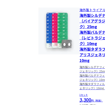
海外製トライア
海外製シルデ
（バイアグラ
ク）25mg

海外製バルデ
（レビトラジ
ク）10mg

海外製タダラ
アリスジェネ
10mg
海外製シルデナフィ
ジェネリック）25m
海外製バルデナフィ
ジェネリック）10m
海外製タダラフィル
ェネリック）10mg
1セット
3,300
円（税抜）