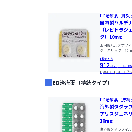
01:30
ED治療薬（即効
国内製バルデ
01:45
（レビトラジ
ク）10mg
08:00
国内製バルデナフィ
ジェネリック）10m
1錠あたり
08:15
912
円〜1,170円（
1,003円〜1,287円（
08:30
ED治療薬（持続タイプ）
08:45
ED治療薬（持続
海外製タダラ
09:00
アリスジェネ
10mg
09:15
海外製タダラフィル