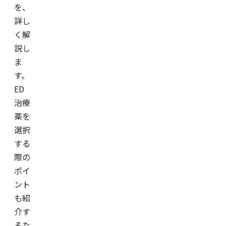
を、
詳し
く解
説し
ま
す。
ED
治療
薬を
選択
する
際の
ポイ
ント
も紹
介す
るた