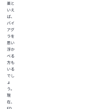
薬と
サ
ー
いえ
ビ
ス
ば、
「レ
バ
バイ
ク
アグ
リ」
監
ラを
修。
思い
＜
浮か
所
属
べる
学
会
方も
＞

いる
日
本
でし
形
成
ょ
外
う。
科
学
現
会

日
在、
本
ED
美