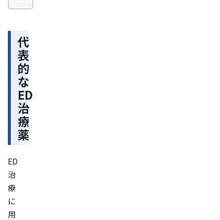
薬
バ
代
イ
表
ア
的
グ
な
ラ
ED
レ
治
ビ
療
ト
薬
ラ
シ
ED
ア
治
リ
療
ス
に
ED
用
治