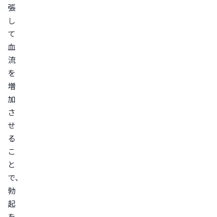
張
点
し
禁
て
忌
血
に
流
該
を
当
増
す
加
る
さ
人
せ
は
る
服
こ
用
と
で
で、
き
勃
な
起
を
い