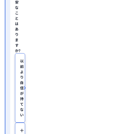
安
ィ
な
ン
グ
こ
企
と
業
は
の
あ
ヘ
り
ル
ま
ス
す
ケ
か?
ア・
IT
領
以
域
前
に
よ
て
り
従
自
事。

信
慶
が
應
持
義
塾
て
大
な
学
い
医
学
部
十
助