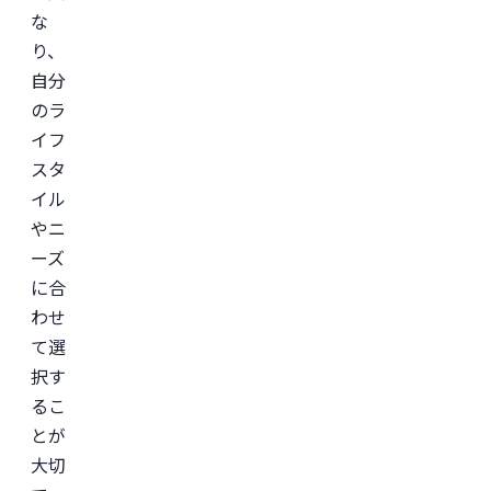
な
り、
自分
のラ
イフ
スタ
イル
やニ
ーズ
に合
わせ
て選
択す
るこ
とが
大切