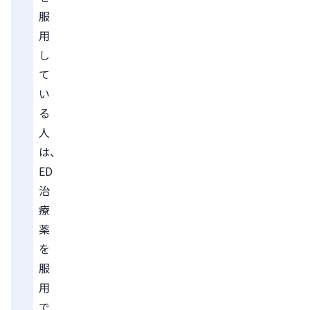
服
用
し
て
い
る
人
は、
ED
治
療
薬
を
服
用
で