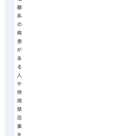
器
系
の
疾
患
が
あ
る
人
や
併
用
禁
忌
薬
を