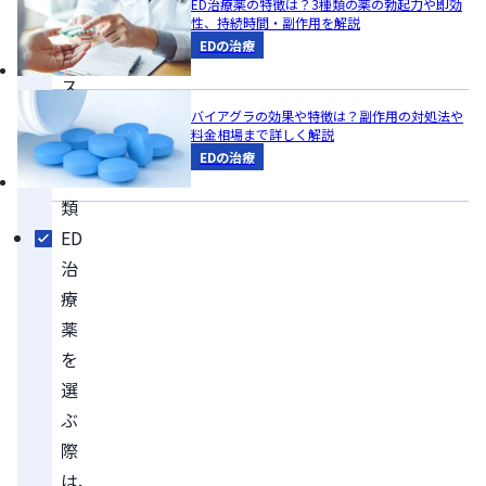
ED治療薬の特徴は？3種類の薬の勃起力や即効
ア
性、持続時間・副作用を解説
EDの治療
リ
ス
の
バイアグラの効果や特徴は？副作用の対処法や
料金相場まで詳しく解説
3
EDの治療
種
類
ED
治
療
薬
を
選
ぶ
際
は、