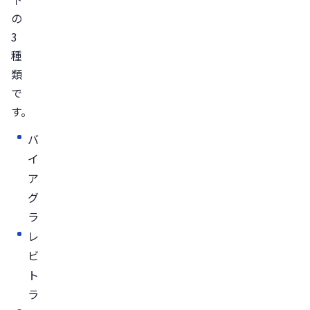
の
ト
3
勃
種
起
類
力
で
の
す。
強
さ
バ
即
イ
効
ア
性
グ
効
ラ
果
レ
の
ビ
持
ト
続
ラ
時