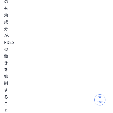
の
対
有
面
効
診
成
療
分
で
が、
PDE5
処
の
方
働
を
き
受
を
け
抑
る
制
オ
す
ン
る
ラ
TOP
こ
イ
と
ン