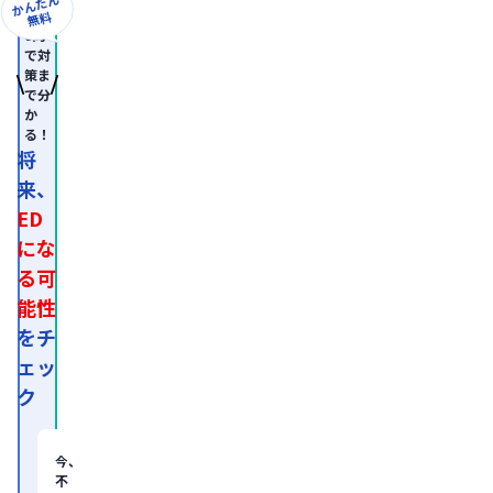
かんたん
形
無料
成
8問
外
で対
科
策ま
学
で分
会
か
認
る！
定
専
将
門
来、
医。

医
ED
師
免
にな
許
る可
取
得
能性
後、
外
をチ
資
ェッ
系
経
ク
営
コ
ン
サ
今、
ル
不
テ