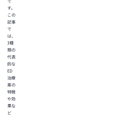
で
す。
この
記事
で
は、
3種
類の
代表
的な
ED
治療
薬の
特徴
や効
果な
ど