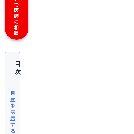
で
医
師
に
相
談
目
次
代
表
目
的
次
を
な
表
ED
示
治
す
る
療