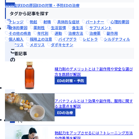
療
EDの症状
EDの原因
EDの対策・予防
EDの治療
治
タグから記事を探す
療
ナレッジ
勃起
射精
具体的な症状
パートナー
心理的要因
薬
身体的要因
薬剤性
生活習慣
食生活
サプリメント
その他の疾患
年代別
運動
治療方法
治療薬
副作用
個人輸入
服用上の注意
バイアグラ
レビトラ
シルデナフィル
シアリス
メガリス
ダポキセチン
こ
新着記事
の
記
精力剤のデメリットとは？副作用や安全な選び
方を医師が解説
事
EDの対策・予防
の
ま
アバナフィルとは？効果や副作用、服用に関す
と
る注意点を解説
め
EDの治療
代
表
勃起力をアップさせるには？トレーニング方法
的
や改善策を解説