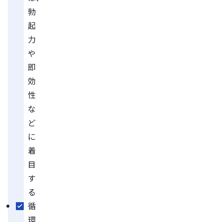
勃
起
力
や
即
効
性
な
ど
に
着
目
す
る
循
環