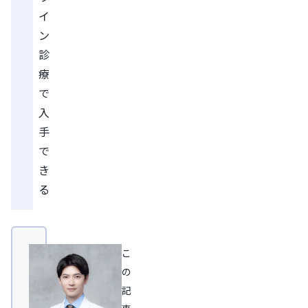
イ
ン
診
療
で
入
手
で
き
る
こ
の
記