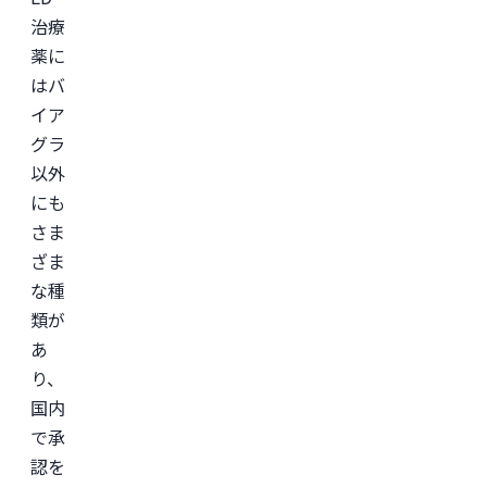
容
治療
外
科
薬に
学
会
はバ
(JSAPS)
イア
グラ
以外
にも
さま
ざま
な種
類が
あ
り、
国内
で承
認を