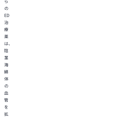
ら
少
の
な
ED
さ
治
ED
療
薬
治
は、
療
陰
薬
茎
を
海
服
綿
用
体
す
の
る
血
際
管
の
を
注
拡
意