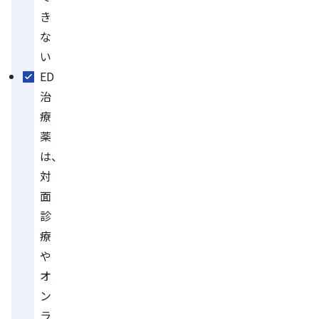
き
な
い
ED
治
療
薬
は、
対
面
診
療
や
オ
ン
ラ