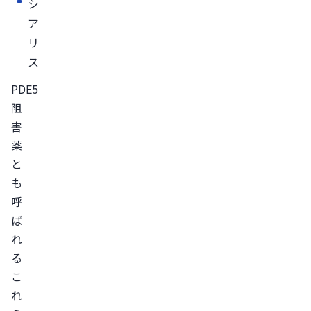
シ
間
ア
食
リ
事
ス
の
PDE5
影
阻
響
害
の
薬
受
と
け
も
に
呼
く
ば
さ
れ
副
る
作
こ
用
れ
の