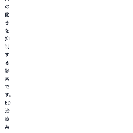
の
る
働
ED
き
治
を
療
抑
薬
制
の
す
入
る
手
酵
方
素
法
で
ク
す。
リ
ED
ニ
治
ッ
療
ク
薬
の