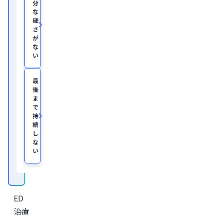
分
教
な
を
硬
経
て、
さ
美
が
容
な
医
い
療
を
主
最
と
後
し
ま
た
JSKIN
で
ク
持
リ
続
ニ
し
ッ
な
ク
、
い
及
び
オ
ン
ラ
イ
ED
ン
診
治療
療