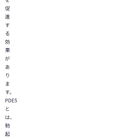
促
併
進
用
す
禁
る
忌
効
薬
果
に
が
注
あ
意
り
す
ま
る
す。

用
PDE5
法・
と
用
は、
量
勃
を
起
守