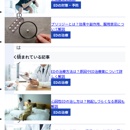
EDの対策・予防
な
ED
治
プリリジーとは？効果や副作用、服用禁忌につ
いて解説
療
EDの治療
薬
は
バ
よく読まれている記事
イ
ア
EDの治療方法は？原因やED治療薬について詳
しく解説
グ
EDの治療
ラ・
レ
心因性EDの治し方は？勃起しづらくなる原因も
ビ
解説
ト
EDの治療
ラ・
シ