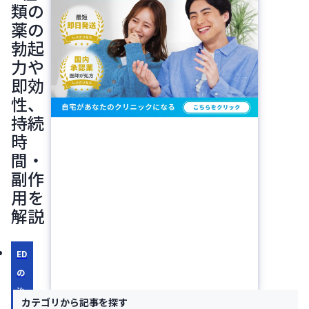
類の
薬の
勃起
力や
即効
性、
持続
時
間・
副作
用を
解説
ED
の
治
カテゴリから記事を探す