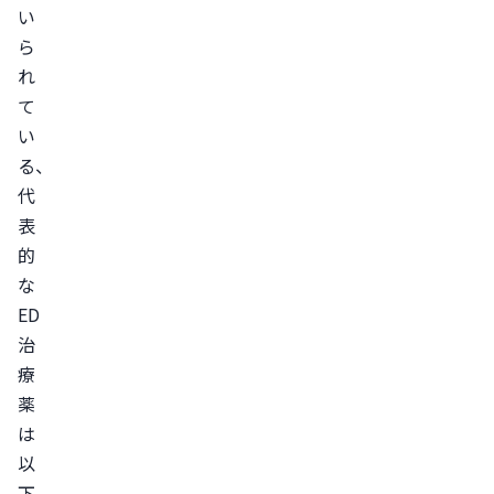
い
療
ら
薬
れ
を
て
選
い
択
る、
す
代
る
表
際
的
に
な
見
ED
る
治
べ
療
き
薬
ポ
は
イ
以
下
ン