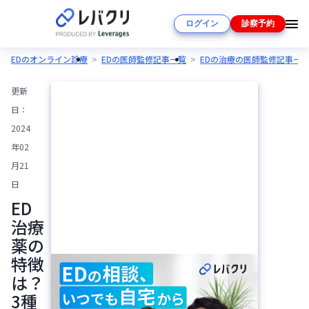
ログイン
診察予約
EDのオンライン診療
EDの医師監修記事一覧
EDの治療の医師監修記事一
更新
日：
2024
年02
月21
日
ED
治療
薬の
特徴
は？
3種