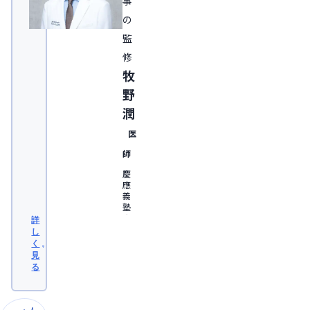
事
の
監
修
牧
野
潤
医
師
慶
應
義
塾
大
詳
学
し
医
く
学
見
部
る
卒
業。
日
本