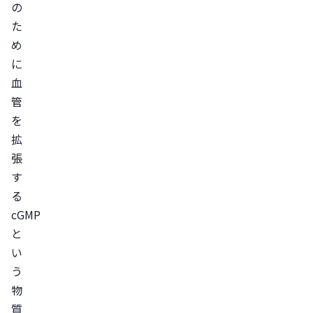
の
り
た
服
め
用
に
す
血
る
管
な
を
る
拡
べ
張
く
す
空
る
cGMP
腹
と
時
い
に
う
服
物
用
質
す