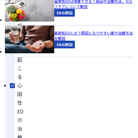
器質性EDは改善できる？原因や治療方法、セル
フケアについて解説
疾
EDの原因
患
が
原
薬剤性EDとは？原因となりやすい薬や治療方法
を解説
因
EDの原因
で
起
こ
る
心
因
性
ED
の
治
療