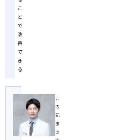
こ
と
で
改
善
で
き
る
こ
の
記
事
の