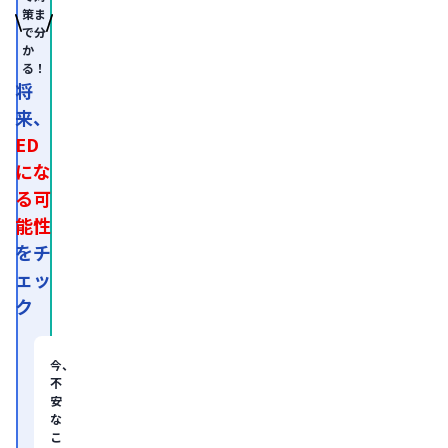
科
策ま
学
で分
会
か
認
る！
定
専
将
門
来、
医。

医
ED
師
免
にな
許
る可
取
得
能性
後、
外
をチ
資
ェッ
系
経
ク
営
コ
ン
サ
今、
ル
不
テ
安
ィ
な
ン
グ
こ