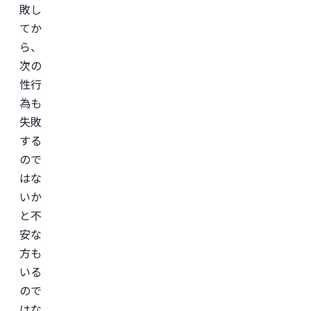
ス
敗し
「レ
バ
てか
ク
ら、
リ」
監
次の
修。
性行
＜
為も
所
属
失敗
学
会
する
＞

ので
日
本
はな
形
成
いか
外
と不
科
学
安な
会

日
方も
本
いる
美
容
ので
外
科
はな