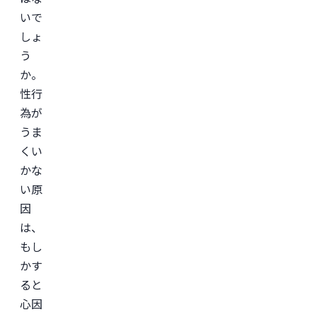
学
会
いで
(JSAPS)
しょ
う
か。
性行
為が
うま
くい
かな
い原
因
は、
もし
かす
ると
心因