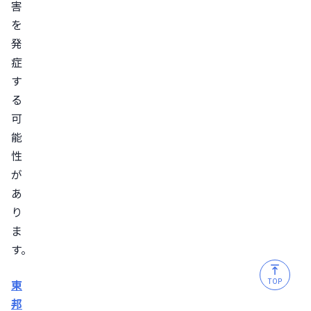
害
を
発
症
す
る
可
能
性
が
あ
り
ま
す。
TOP
東
邦