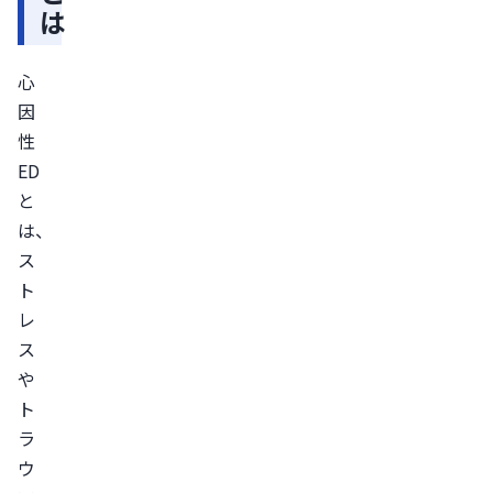
は
理
的
心
要
因
因
性
現
ED
実
と
心
は、
因
ス
深
ト
層
レ
心
ス
因
や
精
ト
神
ラ
的
ウ
な