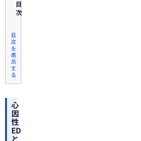
目
次
心
因
目
性
次
を
ED
表
と
示
は
す
る
心
因
性
心
ED
因
の
性
原
ED
因
と
心