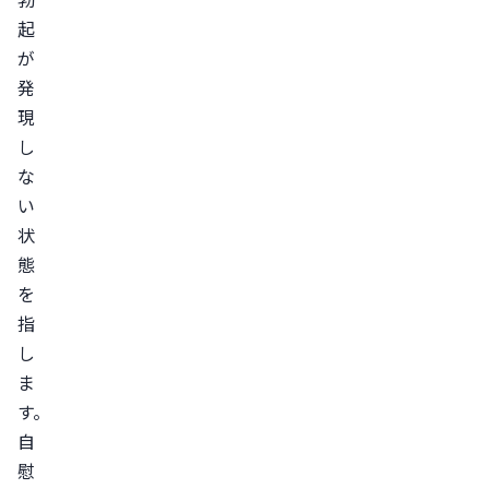
ー
起
と
が
相
発
現
談
し
す
な
る
い
心
状
因
態
性
を
ED
指
を
し
日
ま
常
す。
生
自
活
慰
で