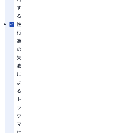
す
る
性
行
為
の
失
敗
に
よ
る
ト
ラ
ウ
マ
は、