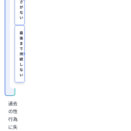
て、
さ
美
が
容
な
医
い
療
を
主
最
と
後
し
ま
た
JSKIN
で
ク
持
リ
続
ニ
し
ッ
な
ク
、
い
及
び
オ
ン
ラ
イ
過去
ン
診
の性
療
行為
サ
ー
に失
ビ