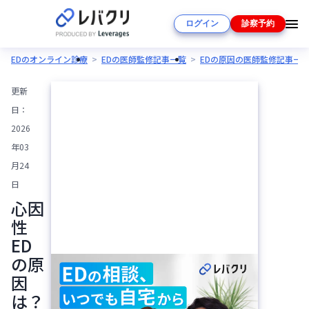
ログイン
診察予約
EDのオンライン診療
EDの医師監修記事一覧
EDの原因の医師監修記事一
更新
日：
2026
年03
月24
日
心因
性
ED
の原
因
は？