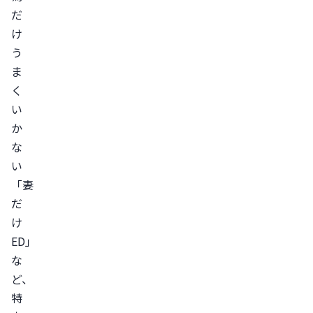
だ
け
う
ま
く
い
か
な
い
「妻
だ
け
ED」
な
ど、
特