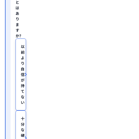
企
と
業
は
の
あ
ヘ
り
ル
ま
ス
す
ケ
か?
ア・
IT
領
以
域
前
に
よ
て
り
従
自
事。

信
慶
が
應
持
義
塾
て
大
な
学
い
医
学
部
十
助
分
教
な
を
硬
経