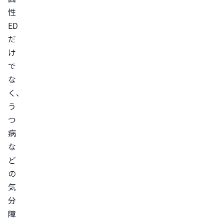
性
ED
だ
け
で
な
く、
う
つ
病
な
ど
の
気
分
障