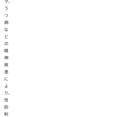
マ、
疾
う
患
つ
心
病
因
な
性
ど
ED
の
治
精
療
神
疾
の
患
必
に
要
よ
性
り、
心
性
因
的
性
刺
ED