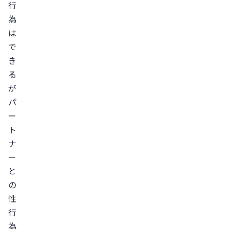
行
予
為
防
は
す
で
る
き
方
る
法
が
ま
パ
と
ー
め
ト
ナ
ー
と
の
性
行
為