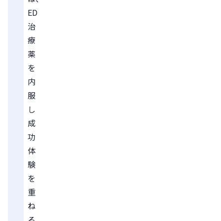
ED
治
療
薬
を
内
服
し
成
功
体
験
を
重
ね
る