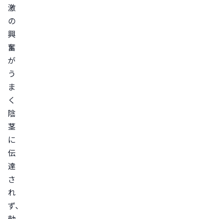
激
の
の
治
興
療
奮
法
が
薬
う
物
ま
療
く
法
陰
心
茎
理
に
療
伝
法
達
パ
さ
ー
れ
ト
ず、
ナ
勃