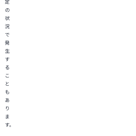
定
の
状
況
で
発
生
す
る
こ
と
も
あ
り
ま
す。