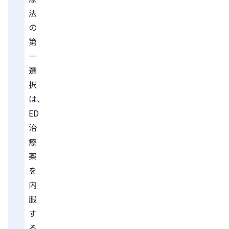
法
の
第
一
選
択
は、
ED
治
療
薬
を
内
服
す
る