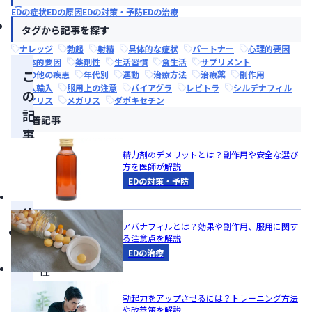
要
EDの症状
EDの原因
EDの対策・予防
EDの治療
因
タグから記事を探す
ナレッジ
勃起
射精
具体的な症状
パートナー
心理的要因
身体的要因
薬剤性
生活習慣
食生活
サプリメント
こ
その他の疾患
年代別
運動
治療方法
治療薬
副作用
個人輸入
服用上の注意
バイアグラ
レビトラ
シルデナフィル
の
シアリス
メガリス
ダポキセチン
記
新着記事
事
の
精力剤のデメリットとは？副作用や安全な選び
方を医師が解説
ま
EDの対策・予防
と
め
アバナフィルとは？効果や副作用、服用に関す
心
る注意点を解説
因
EDの治療
性
ED
勃起力をアップさせるには？トレーニング方法
は、
や改善策を解説