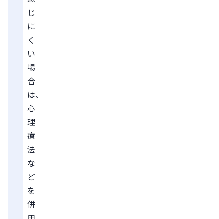
じ
に
く
い
場
合
は、
心
理
療
法
な
ど
を
併
用