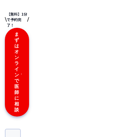
【無料】1分
で予約完
了！
ま
ず
は
オ
ン
ラ
イ
ン
で
医
師
に
相
談