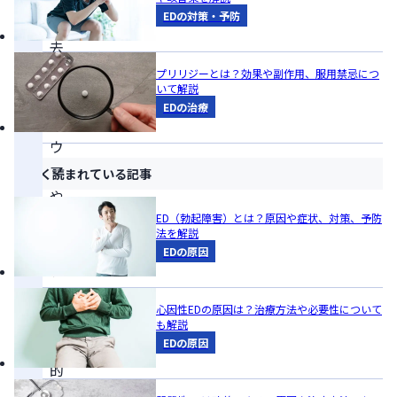
EDの対策・予防
過
去
の
プリリジーとは？効果や副作用、服用禁忌につ
いて解説
ト
EDの治療
ラ
ウ
マ
よく読まれている記事
や
ス
ED（勃起障害）とは？原因や症状、対策、予防
法を解説
ト
EDの原因
レ
ス、
心因性EDの原因は？治療方法や必要性について
精
も解説
神
EDの原因
的
な