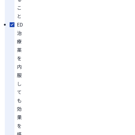
こ
と
ED
治
療
薬
を
内
服
し
て
も
効
果
を
感