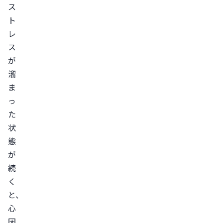
ス
ト
レ
ス
が
溜
ま
っ
た
状
態
が
続
く
と、
心
因