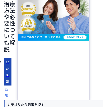
治療
方法
や必
要性
につ
いて
も解
説
ED
の
原
因
心
理
的
カテゴリから記事を探す