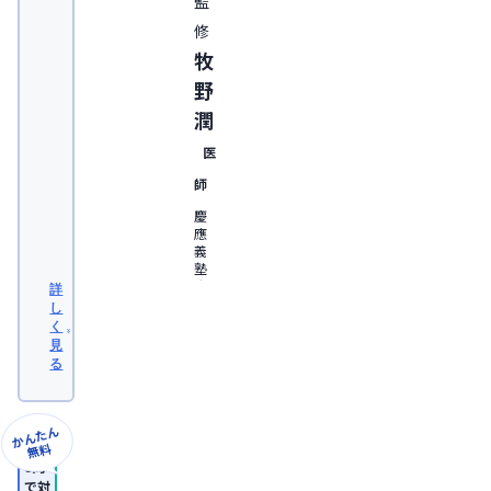
監
修
牧
野
潤
医
師
慶
應
義
塾
大
詳
学
し
医
く
学
見
部
る
卒
業。
日
本
かんたん
形
無料
成
8問
外
で対