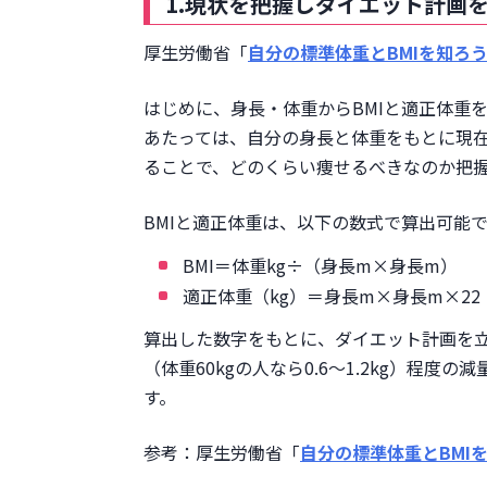
1.現状を把握しダイエット計画
厚生労働省「
自分の標準体重とBMIを知ろ
はじめに、身長・体重からBMIと適正体重
あたっては、自分の身長と体重をもとに現在
ることで、どのくらい痩せるべきなのか把
BMIと適正体重は、以下の数式で算出可能
BMI＝体重kg÷（身長m×身長m）
適正体重（kg）＝身長m×身長m×22
算出した数字をもとに、ダイエット計画を立
（体重60kgの人なら0.6〜1.2kg）程
す。
参考：厚生労働省「
自分の標準体重とBMI