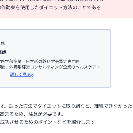
受容体作動薬を使用したダイエット方法のことである
監修
医師
医学部卒業。日本形成外科学会認定専門医。

得後、外資系経営コンサルティング企業のヘルスケア・
事。

詳しく見る
学医学部助教を経て、美容医療を主とした
JSKINクリニ
オンライン診療サービス「レバクリ」監修。


学会

す。誤った方法でダイエットに取り組むと、継続できなかった
会(JSAPS)
高まるため、注意が必要です。
成功させるためのポイントなどを紹介します。