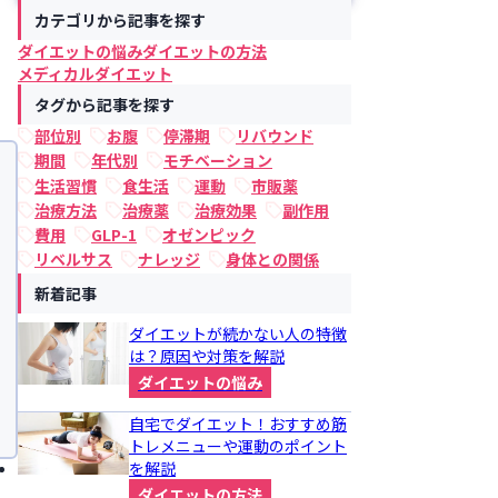
カテゴリから記事を探す
ダイエットの悩み
ダイエットの方法
メディカルダイエット
タグから記事を探す
部位別
お腹
停滞期
リバウンド
期間
年代別
モチベーション
生活習慣
食生活
運動
市販薬
治療方法
治療薬
治療効果
副作用
費用
GLP-1
オゼンピック
リベルサス
ナレッジ
身体との関係
新着記事
ダイエットが続かない人の特徴
は？原因や対策を解説
ダイエットの悩み
自宅でダイエット！おすすめ筋
トレメニューや運動のポイント
を解説
ダイエットの方法