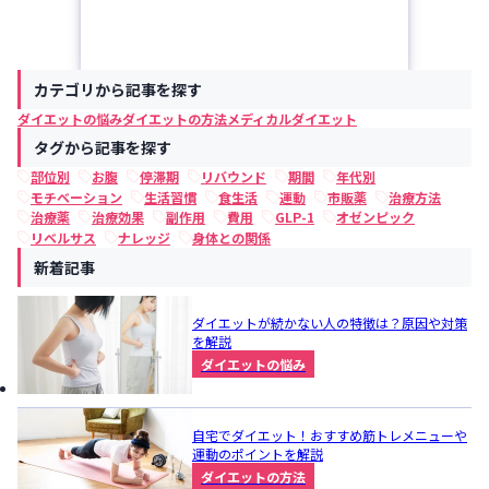
カテゴリから記事を探す
ダイエットの悩み
ダイエットの方法
メディカルダイエット
タグから記事を探す
部位別
お腹
停滞期
リバウンド
期間
年代別
モチベーション
生活習慣
食生活
運動
市販薬
治療方法
治療薬
治療効果
副作用
費用
GLP-1
オゼンピック
リベルサス
ナレッジ
身体との関係
新着記事
ダイエットが続かない人の特徴は？原因や対策
を解説
ダイエットの悩み
自宅でダイエット！おすすめ筋トレメニューや
運動のポイントを解説
ダイエットの方法