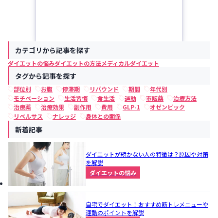
カテゴリから記事を探す
ダイエットの悩み
ダイエットの方法
メディカルダイエット
タグから記事を探す
部位別
お腹
停滞期
リバウンド
期間
年代別
モチベーション
生活習慣
食生活
運動
市販薬
治療方法
治療薬
治療効果
副作用
費用
GLP-1
オゼンピック
リベルサス
ナレッジ
身体との関係
新着記事
ダイエットが続かない人の特徴は？原因や対策
を解説
ダイエットの悩み
自宅でダイエット！おすすめ筋トレメニューや
運動のポイントを解説