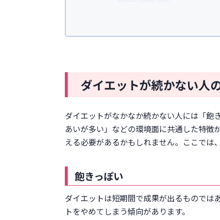
ストレスが多い
正しい知識がない
人付き合いが多い
ダイエットが続かない原因
目標が適切ではない
食事制限が厳しすぎる
ダイエットが続かない人
短期間で極端なダイエットに
負荷や強度が適していない
ダイエットがなかなか続かない人には「飽
十分な睡眠をとれていない
あいが多い」などの環境面に共通した特徴
ダイエット方法が適していな
える必要があるかもしれません。ここでは
正しいダイエットの条件
減量は現在の体重の5%以内（
飽きっぽい
必要なカロリーを摂取する
三大栄養素をバランス良く摂
ダイエットは短期間で成果が出るものでは
停滞期があることを理解する
トをやめてしまう傾向があります。
ダイエットを続けるポイント