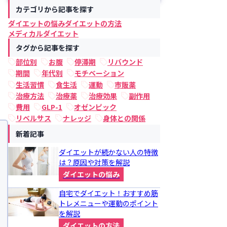
カテゴリから記事を探す
ダイエットの悩み
ダイエットの方法
メディカルダイエット
タグから記事を探す
部位別
お腹
停滞期
リバウンド
期間
年代別
モチベーション
生活習慣
食生活
運動
市販薬
治療方法
治療薬
治療効果
副作用
費用
GLP-1
オゼンピック
リベルサス
ナレッジ
身体との関係
新着記事
ダイエットが続かない人の特徴
は？原因や対策を解説
ダイエットの悩み
自宅でダイエット！おすすめ筋
トレメニューや運動のポイント
を解説
ダイエットの方法