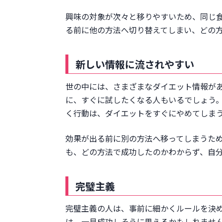
目標設定したうえで計画を立
興味の対象が次々と移りやすいため、同じ
毎日記録する
る前に他の方法へ切り替えてしまい、どの
できることから始める
運動を生活に組み込む
新しい情報に流されやすい
自分に適した方法を見つける
小さな成功体験を蓄積する
世の中には、さまざまなダイエット情報があ
メディカルダイエットも選択肢の
に、すぐに試したくなる人もいるでしょう
痩せやすい人はGLP-1の分泌
く行動は、ダイエットをすぐにやめてしま
GLP-1受容体作動薬の作用
メディカルダイエットならオンラ
効果が出る前に別の方法へ移ってしまうた
まとめ
も、どの方法で成功したのかわからず、自
参考文献
完璧主義
完璧主義の人は、事前に細かくルールを決
は、一見成功しそうに思えるかもしれませ