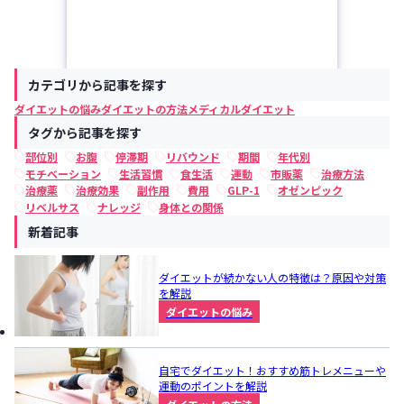
カテゴリから記事を探す
ダイエットの悩み
ダイエットの方法
メディカルダイエット
タグから記事を探す
部位別
お腹
停滞期
リバウンド
期間
年代別
モチベーション
生活習慣
食生活
運動
市販薬
治療方法
治療薬
治療効果
副作用
費用
GLP-1
オゼンピック
リベルサス
ナレッジ
身体との関係
新着記事
ダイエットが続かない人の特徴は？原因や対策
を解説
ダイエットの悩み
自宅でダイエット！おすすめ筋トレメニューや
運動のポイントを解説