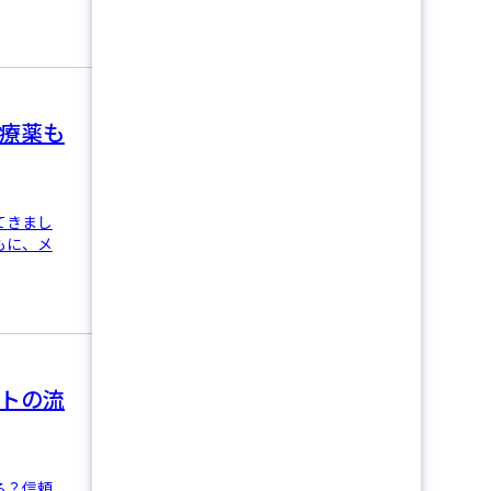
療薬も
てきまし
もに、メ
トの流
る？信頼