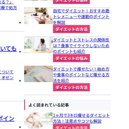
なる？」
診療で処方
自宅でダイエット！おすすめ筋
トレメニューや運動のポイント
を解説
ダイエットの方法
ダイエットとストレスの関係性
は？食事でイライラしないため
いても
のポイントも紹介
ダイエットの悩み
ダイエットで痩せたい！始め方
について
や食事のポイントなど痩せる方
、オゼン
法を紹介
ダイエットの方法
よく読まれている記事
1ヶ月で3キロ痩せるダイエット
ポイン
方法！注意点やコツも解説
ダイエットの方法