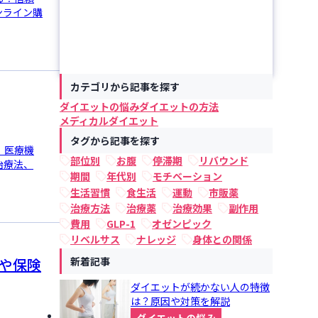
ンライン購
カテゴリから記事を探す
ダイエットの悩み
ダイエットの方法
メディカルダイエット
タグから記事を探す
、医療機
部位別
お腹
停滞期
リバウンド
治療法、
期間
年代別
モチベーション
生活習慣
食生活
運動
市販薬
治療方法
治療薬
治療効果
副作用
費用
GLP-1
オゼンピック
リベルサス
ナレッジ
身体との関係
新着記事
や保険
ダイエットが続かない人の特徴
は？原因や対策を解説
ダイエットの悩み