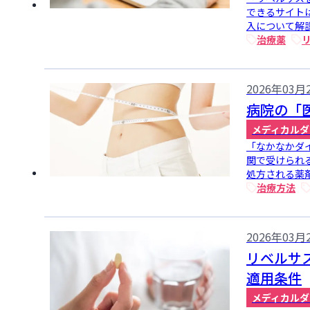
できるサイト
入について解説
治療薬
2026年03月
病院の「
メディカルダ
「なかなかダ
関で受けられ
処方される薬剤
治療方法
2026年03月
リベルサ
適用条件
メディカルダ