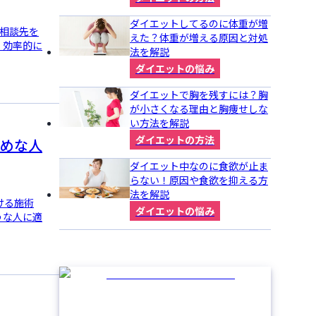
ダイエットしてるのに体重が増
の相談先を
えた？体重が増える原因と対処
、効率的に
法を解説
ダイエットの悩み
ダイエットで胸を残すには？胸
が小さくなる理由と胸痩せしな
い方法を解説
ダイエットの方法
めな人
ダイエット中なのに食欲が止ま
らない！原因や食欲を抑える方
法を解説
ける施術
ダイエットの悩み
うな人に適