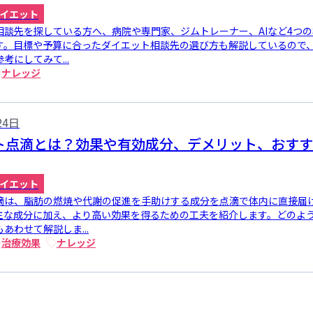
イエット
相談先を探している方へ、病院や専門家、ジムトレーナー、AIなど4つ
す。目標や予算に合ったダイエット相談先の選び方も解説しているので
考にしてみて...
ナレッジ
24日
ト点滴とは？効果や有効成分、デメリット、おすす
イエット
滴は、脂肪の燃焼や代謝の促進を手助けする成分を点滴で体内に直接届
主な成分に加え、より高い効果を得るための工夫を紹介します。どのよ
あわせて解説しま...
治療効果
ナレッジ