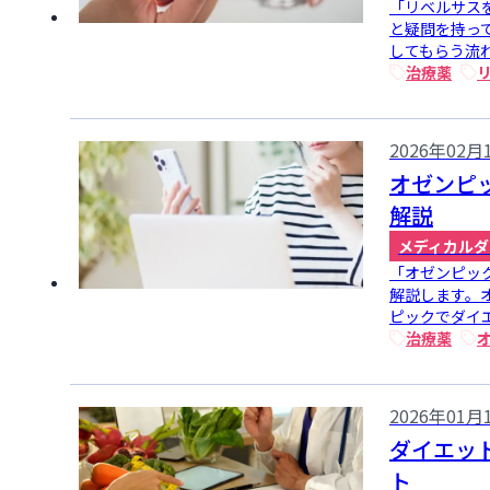
「リベルサス
と疑問を持っ
してもらう流れ
治療薬
2026年02月
オゼンピ
解説
メディカルダ
「オゼンピッ
解説します。
ピックでダイエ
治療薬
2026年01月
ダイエッ
ト