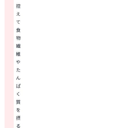
控
え
て
食
物
繊
維
や
た
ん
ぱ
く
質
を
摂
る