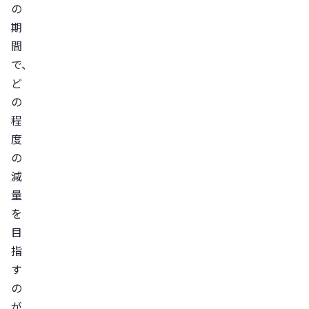
の
イ
期
エ
間
ッ
で、
ト
ど
の
の
注
程
意
度
点
の
体
減
調
量
不
を
良
目
を
指
感
す
じ
の
た
が