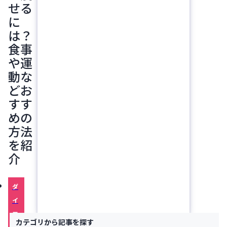
せる
に
は？
食事
や運
動な
どお
すす
めの
方法
を紹
介
ダ
イ
エ
カテゴリから記事を探す