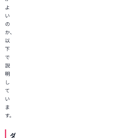
ら
よ
す
い
ぐ
の
に
か、
中
以
止
下
で
す
説
る
明
リ
し
バ
て
ウ
い
ン
ま
ド
す。
に
気
ダ
を