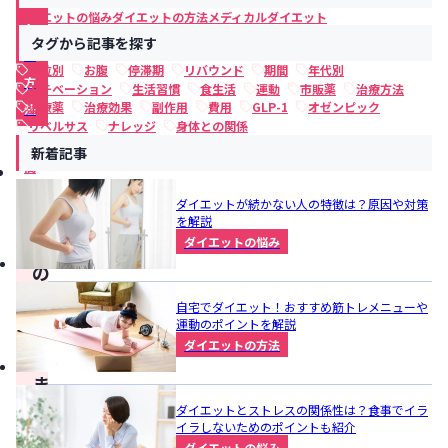
ッ
ダイエットの悩み
ダイエットの方法
メディカルダイエット
ト
タグから記事を探す
の
部位別
お腹
停滞期
リバウンド
期間
年代別
方
モチベーション
生活習慣
食生活
運動
市販薬
治療方法
治療薬
治療効果
副作用
費用
GLP-1
オゼンピック
法
リベルサス
ナレッジ
身体との関係
期
新着記事
間
ダイエットが続かない人の特徴は？原因や対策
を解説
こ
ダイエットの悩み
の
記
自宅でダイエット！おすすめ筋トレメニューや
事
運動のポイントを解説
ダイエットの方法
の
ま
と
ダイエットとストレスの関係性は？食事でイラ
イラしないためのポイントも紹介
め
ダイエットの悩み