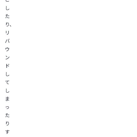
摂
し
取
た
す
り、
る
リ
た
バ
ん
ウ
ぱ
ン
く
ド
し
質
て
を
し
摂
ま
取
っ
す
た
る
り
運
す
動