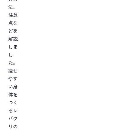
「レ
法、
バ
注意
ク
リ」
点な
監
修。
どを
＜
解説
所
しま
属
学
し
会
＞

た。
日
痩せ
本
形
やす
成
外
い身
科
体を
学
会

つく
日
本
るレ
美
バク
容
外
リの
科
学