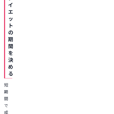
イ
付
エ
け
ッ
る
ト
レ
の
バ
期
ク
間
リ
を
の
決
オ
め
ン
る
ラ
イ
短
ン
期
診
間
療
で
が
成