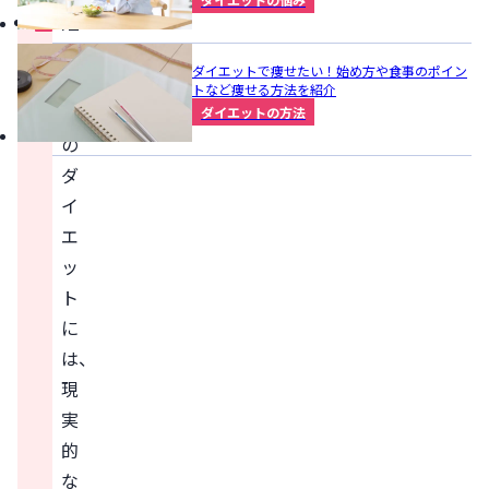
短
期
ダイエットで痩せたい！始め方や食事のポイン
間
トなど痩せる方法を紹介
で
ダイエットの方法
の
ダ
イ
エ
ッ
ト
に
は、
現
実
的
な