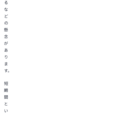
る
編：
な
短
ど
期
の
間
懸
ダ
念
イ
が
エ
あ
ッ
り
ト
ま
お
す。
す
す
短
め
期
の
間
方
と
法
い