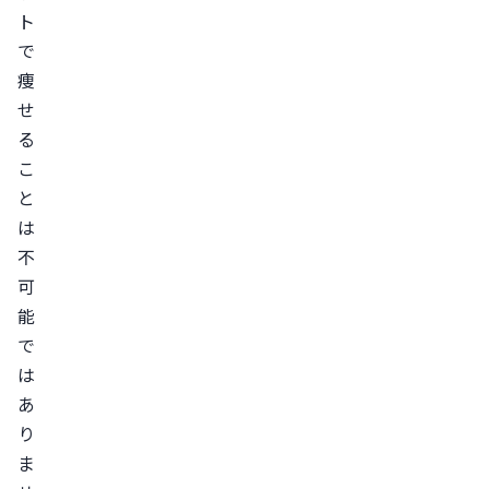
量
ト
目
で
痩
標
せ
を
る
立
こ
て
と
る
は
食
不
事
可
編：
能
短
で
期
は
間
あ
ダ
り
イ
ま
エ