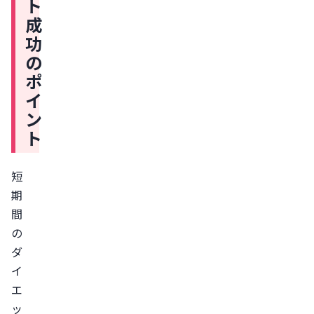
ト
イ
成
エ
功
ッ
の
ト
ポ
の
イ
期
ン
間
ト
を
決
短
め
期
る
間
現
の
実
ダ
的
イ
な
エ
減
ッ