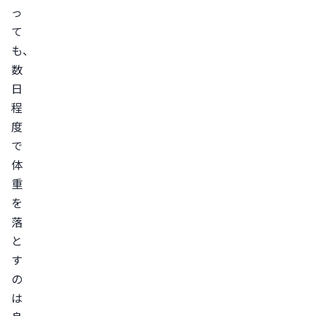
っ
ウ
て
ォ
も、
ー
数
キ
日
ン
程
グ
度
ジ
で
ョ
体
ギ
重
ン
を
グ
落
水
と
泳
す
筋
の
力
は
ト