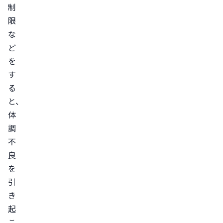
制
ッ
限
ト
な
を
ど
す
を
る
す
糖
る
質
と、
を
体
控
調
え
不
る
良
食
を
物
引
繊
き
維
起
を
こ