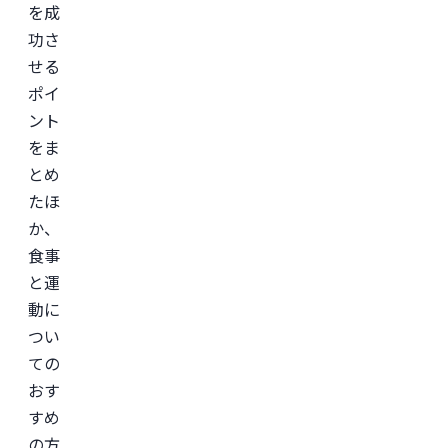
を成
美
容
功さ
医
せる
療
を
ポイ
主
と
ント
し
た
をま
JSKIN
とめ
ク
リ
たほ
ニ
ッ
か、
ク
、
食事
及
び
と運
オ
ン
動に
ラ
つい
イ
ン
ての
診
療
おす
サ
すめ
ー
ビ
の方
ス