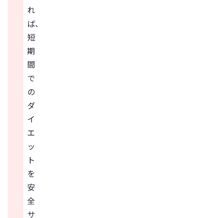
れ
ば、
短
期
間
で
の
ダ
イ
エ
ッ
ト
を
安
全
サ