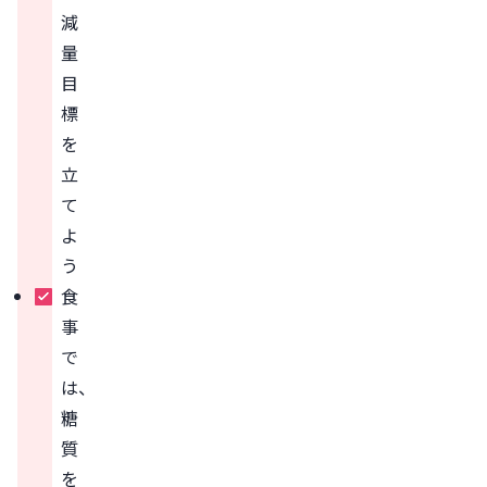
減
量
目
標
を
立
て
よ
う
食
事
で
は、
糖
質
を