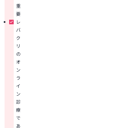
重
要
レ
バ
ク
リ
の
オ
ン
ラ
イ
ン
診
療
で
あ