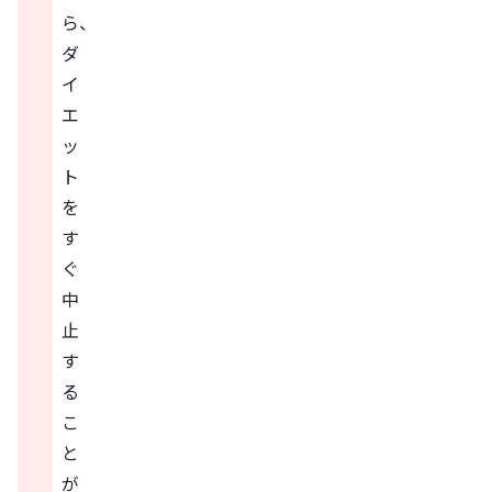
ら、
ダ
イ
エ
ッ
ト
を
す
ぐ
中
止
す
る
こ
と
が