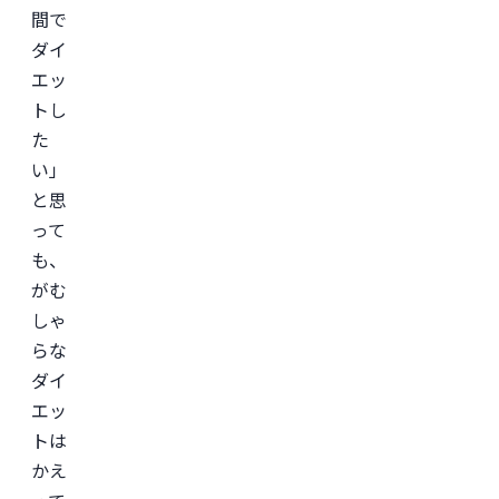
間で
学
会
ダイ
認
定
エッ
専
トし
門
医。

た
医
師
い」
免
許
と思
取
って
得
後、
も、
外
資
がむ
系
しゃ
経
営
らな
コ
ン
ダイ
サ
エッ
ル
テ
トは
ィ
ン
かえ
グ
企