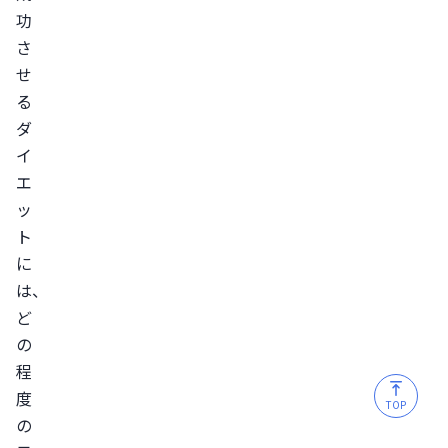
短
功
期
さ
ダ
せ
る
イ
ダ
エ
イ
ッ
エ
ト
ッ
を
ト
サ
に
ポ
は、
ー
ど
ト
の
ま
程
と
度
め
TOP
の