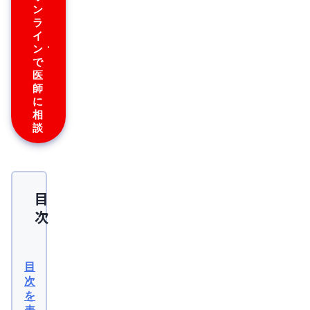
ン
ラ
イ
ン
で
医
師
に
相
談
目
次
短
期
目
間
次
を
で