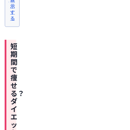
表
痩
示
せ
す
る
る？
ダ
イ
短
エ
期
ッ
間
ト
で
成
痩
功
せ
の
る？
ポ
ダ
イ
イ
ン
エ
ト
ッ
ダ