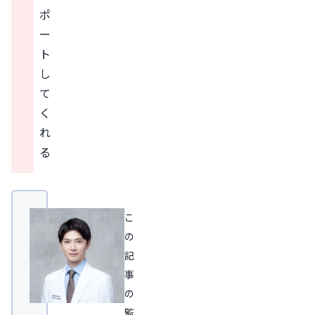
ポ
ー
ト
し
て
く
れ
る
こ
の
記
事
の
監