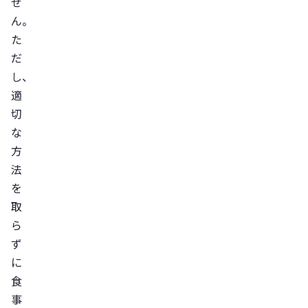
せ
ッ
ん。
ト
た
お
だ
す
し、
す
適
め
切
の
な
方
方
法
法
置
を
き
取
換
ら
え
ず
に
ダ
食
イ
事
エ