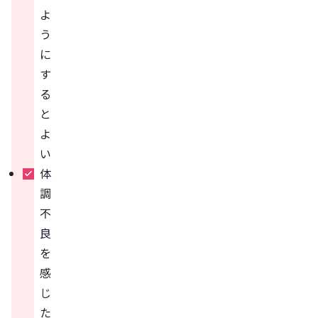
よ
う
に
す
る
と
よ
い
体
調
不
良
を
感
じ
た