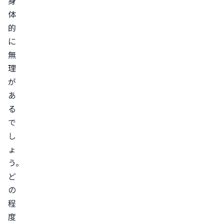
身
レ
体
ー
的
ニ
に
ン
無
グ
理
ス
が
ト
あ
レ
る
ッ
で
チ
し
短
ょ
う。
期
ど
間
の
集
程
中
度
ダ