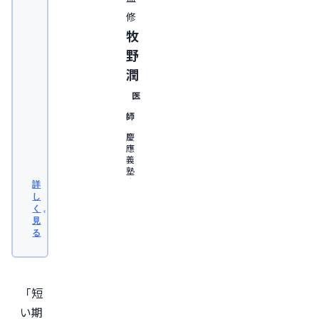
修
牧
野
潤
医
師
慶
應
義
塾
大
詳
学
し
医
く
学
見
部
る
卒
業。
日
本
形
「短
成
外
い期
科