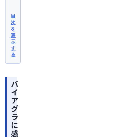
バ
イ
目
ア
次
を
グ
表
ラ
示
に
す
る
感
度
が
バ
悪
イ
く
ア
な
グ
る
ラ
作
に
用
感
は