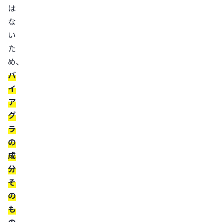
は
く
な
な
い
ら
た
な
め、
い
バ
た
イ
め
ア
の
グ
3
ラ
つ
の
の
成
対
分
策
そ
空
の
腹
も
時
の