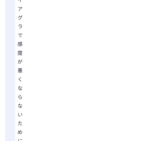
ア
グ
ラ
で
感
度
が
悪
く
な
ら
な
い
た
め
に