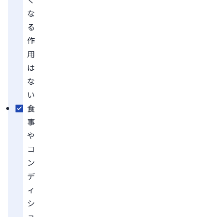
な
る
作
用
は
な
い
食
事
や
コ
ン
デ
ィ
シ
ョ