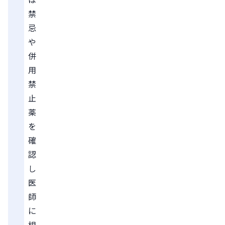
禁
忌
や
併
用
禁
止
薬
を
確
認
し
医
師
に
相