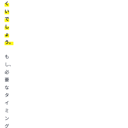
く
や
い
ア
で
ル
し
コ
ょ
ー
う。
ル
の
も
摂
し、
取
必
を
要
控
な
え
タ
る
イ
医
ミ
師
ン
グ
に