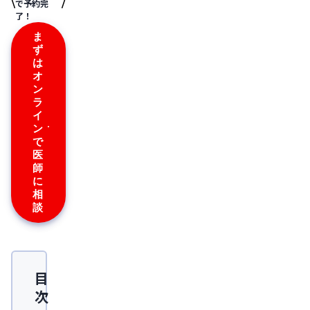
で予約完
了！
ま
ず
は
オ
ン
ラ
イ
ン
で
医
師
に
相
談
目
次