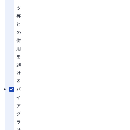
ツ
等
と
の
併
用
を
避
け
る
バ
イ
ア
グ
ラ
は