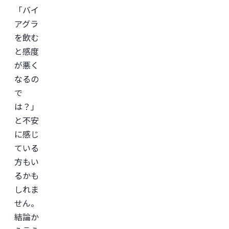
イ
「バイ
ン
診
アグラ
療
を飲む
サ
ー
と感度
ビ
ス
が悪く
「レ
バ
なるの
ク
で
リ」
監
は？」
修。
と不安
＜
に感じ
所
属
ている
学
会
方もい
＞

るかも
日
本
しれま
形
成
せん。
外
結論か
科
学