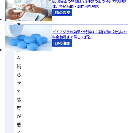
ED治療薬の特徴は？3種類の薬の勃起力や即効
性、持続時間・副作用を解説
薬
EDの治療
で
あ
バイアグラの効果や特徴は？副作用の対処法や
り
料金相場まで詳しく解説
神
EDの治療
経
を
鈍
ら
せ
て
感
度
が
悪
く