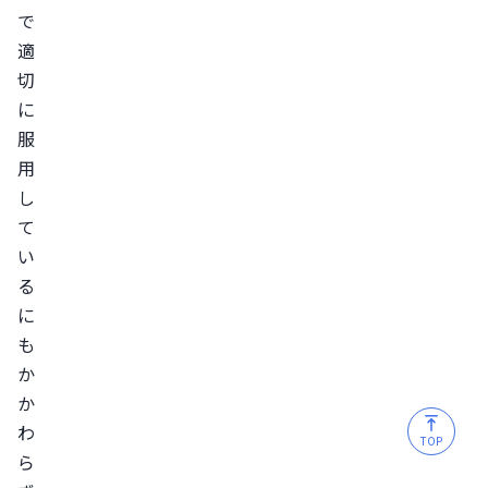
で
相
適
談
切
し、
に
ほ
服
か
用
の
し
ED
て
治
い
療
る
薬
に
へ
も
の
か
切
か
り
わ
TOP
替
ら
え