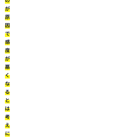
の
が
服
原
用
因
を
で
徹
感
底
度
す
が
悪
る
く
グ
な
レ
る
ー
と
プ
は
フ
考
ル
え
ー
に
ツ