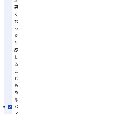
悪
く
な
っ
た
と
感
じ
る
こ
と
も
あ
る
バ
イ