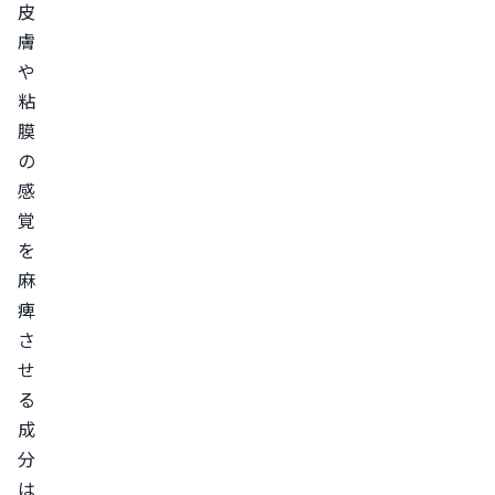
皮
に
膚
よ
や
る
粘
効
膜
果
の
の
感
減
覚
弱
を
行
麻
為
痺
に
さ
対
せ
す
る
る
成
心
分
理
は