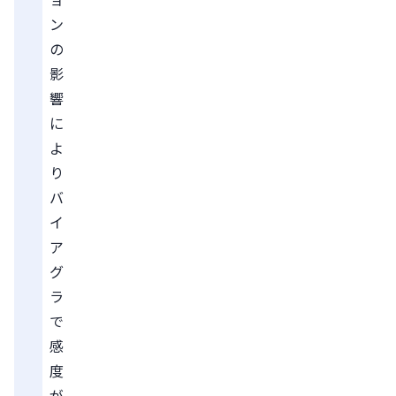
ン
の
影
響
に
よ
り
バ
イ
ア
グ
ラ
で
感
度
が