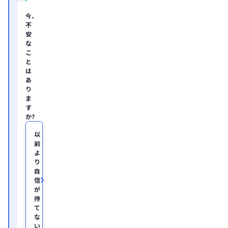
ン
サ
今、
ル
不
テ
安
ィ
な
ン
グ
こ
企
と
業
は
の
あ
ヘ
り
ル
ま
ス
す
ケ
か?
ア・
IT
領
以
域
前
に
よ
て
り
従
自
事。

信
慶
が
應
持
義
塾
て
大
な
学
い