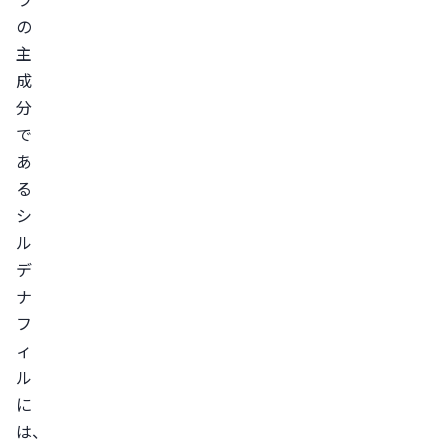
と
の
感
主
じ
成
る
分
主
で
な
あ
る
要
シ
因
ル
食
デ
事
ナ
や
フ
ア
ィ
ル
ル
コ
に
ー
は、
ル