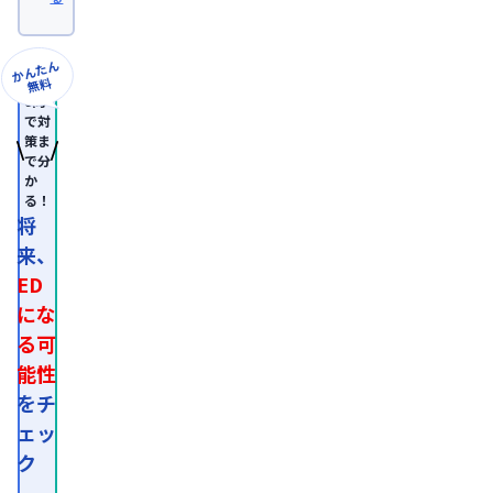
卒
業。
日
本
かんたん
形
無料
成
8問
外
で対
科
策ま
学
で分
会
か
認
る！
定
専
将
門
来、
医。

医
ED
師
免
にな
許
る可
取
得
能性
後、
外
をチ
資
ェッ
系
経
ク
営
コ