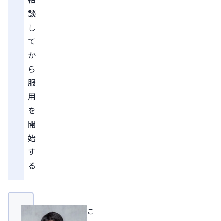
談
し
て
か
ら
服
用
を
開
始
す
る
こ