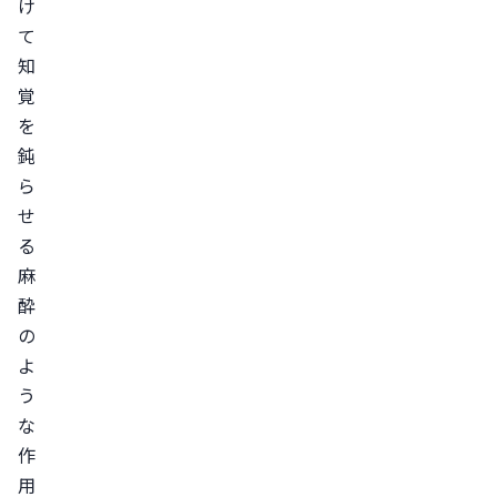
け
ン
て
デ
知
ィ
覚
シ
を
ョ
鈍
ン
ら
バ
せ
イ
る
ア
麻
グ
酔
ラ
の
で
よ
う
感
な
度
作
が
用
悪