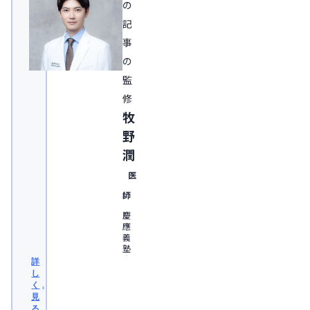
の
記
事
の
監
修
牧
野
潤
医
師
慶
應
義
塾
大
詳
学
し
医
く
学
見
部
る