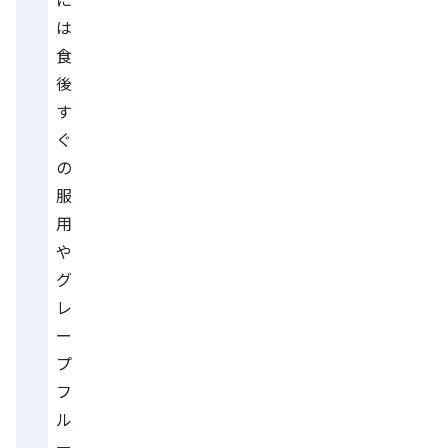
は
食
後
す
ぐ
の
服
用
や
グ
レ
ー
プ
フ
ル
ー