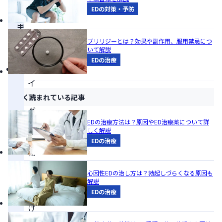
EDの対策・予防
の
ま
と
プリリジーとは？効果や副作用、服用禁忌につ
いて解説
め
EDの治療
バ
イ
ア
よく読まれている記事
グ
EDの治療方法は？原因やED治療薬について詳
ラ
しく解説
は
EDの治療
勃
起
心因性EDの治し方は？勃起しづらくなる原因も
を
解説
EDの治療
助
け
る