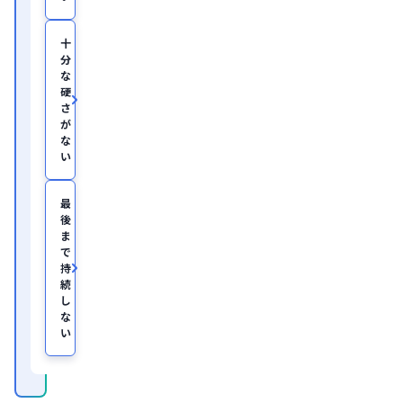
医
学
部
十
助
分
教
な
を
硬
経
て、
さ
美
が
容
な
医
い
療
を
主
最
と
後
し
ま
た
JSKIN
で
ク
持
リ
続
ニ
し
ッ
な
ク
、
い
及
び
オ
ン
ラ