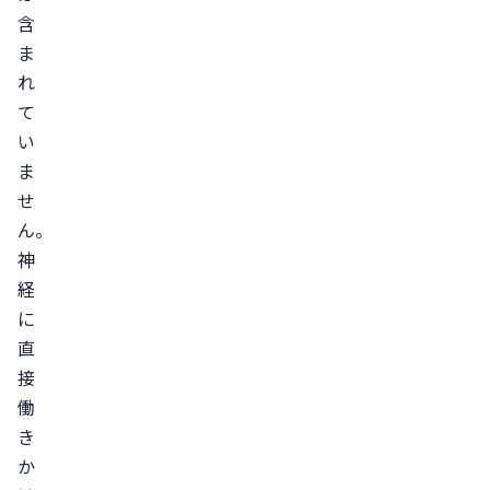
的
含
ま
な
れ
プ
て
レ
い
ッ
ま
シ
せ
ャ
ん。
ー
神
加
経
齢
に
や
直
そ
接
の
働
日
き
の
か
コ