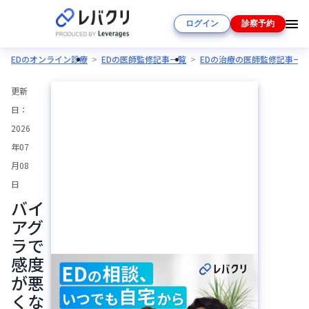
ログイン
診察予約
EDのオンライン診療
EDの医師監修記事一覧
EDの治療の医師監修記事一
更新
日：
2026
年07
月08
日
バイ
アグ
ラで
感度
が悪
くな