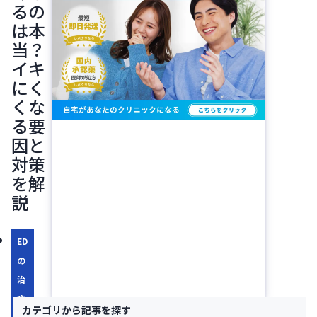
るの
は本
当？
イキ
にく
くな
る要
因と
対策
を解
説
ED
の
治
療
カテゴリから記事を探す