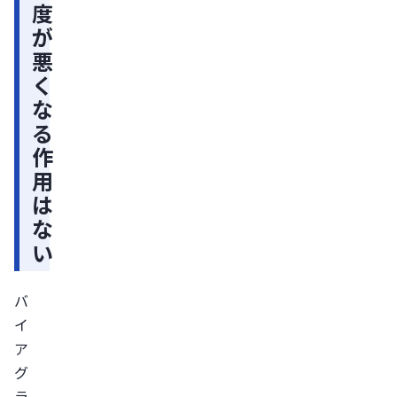
度
な
が
い
悪
バ
く
イ
な
ア
る
グ
作
ラ
用
で
は
「感
な
度
い
が
悪
バ
く
イ
な
ア
っ
グ
た」
ラ