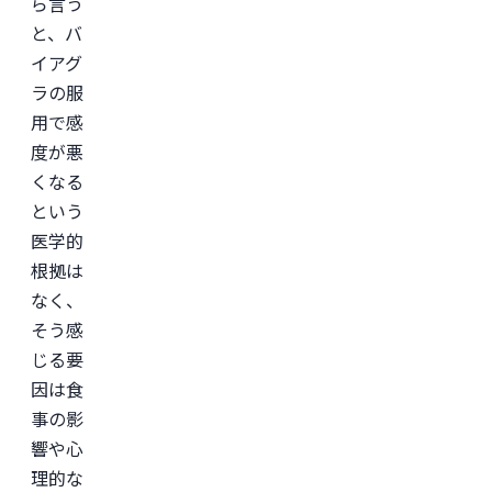
ら言う
会

日
と、バ
本
イアグ
美
容
ラの服
外
科
用で感
学
会
度が悪
(JSAPS)
くなる
という
医学的
根拠は
なく、
そう感
じる要
因は食
事の影
響や心
理的な