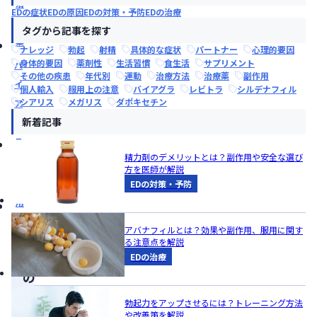
治
EDの症状
EDの原因
EDの対策・予防
EDの治療
療
タグから記事を探す
薬
ナレッジ
勃起
射精
具体的な症状
パートナー
心理的要因
身体的要因
薬剤性
生活習慣
食生活
サプリメント
バ
その他の疾患
年代別
運動
治療方法
治療薬
副作用
イ
個人輸入
服用上の注意
バイアグラ
レビトラ
シルデナフィル
シアリス
メガリス
ダポキセチン
ア
新着記事
グ
ラ
精力剤のデメリットとは？副作用や安全な選び
副
方を医師が解説
作
EDの対策・予防
用
アバナフィルとは？効果や副作用、服用に関す
る注意点を解説
こ
EDの治療
の
記
勃起力をアップさせるには？トレーニング方法
事
や改善策を解説