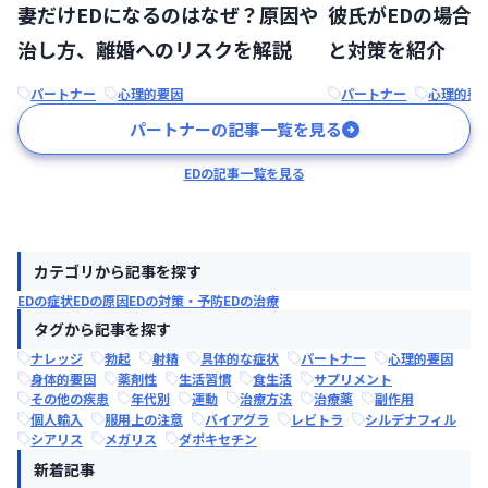
妻だけEDになるのはなぜ？原因や
彼氏がEDの場合
治し方、離婚へのリスクを解説
と対策を紹介
パートナー
心理的要因
パートナー
心理的要
パートナーの記事一覧を見る
EDの記事一覧を見る
カテゴリから記事を探す
EDの症状
EDの原因
EDの対策・予防
EDの治療
タグから記事を探す
ナレッジ
勃起
射精
具体的な症状
パートナー
心理的要因
身体的要因
薬剤性
生活習慣
食生活
サプリメント
その他の疾患
年代別
運動
治療方法
治療薬
副作用
個人輸入
服用上の注意
バイアグラ
レビトラ
シルデナフィル
シアリス
メガリス
ダポキセチン
新着記事