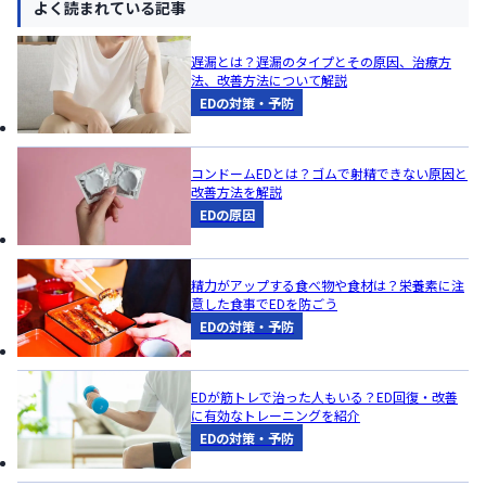
よく読まれている記事
遅漏とは？遅漏のタイプとその原因、治療方
法、改善方法について解説
EDの対策・予防
コンドームEDとは？ゴムで射精できない原因と
改善方法を解説
EDの原因
精力がアップする食べ物や食材は？栄養素に注
意した食事でEDを防ごう
EDの対策・予防
EDが筋トレで治った人もいる？ED回復・改善
に有効なトレーニングを紹介
EDの対策・予防