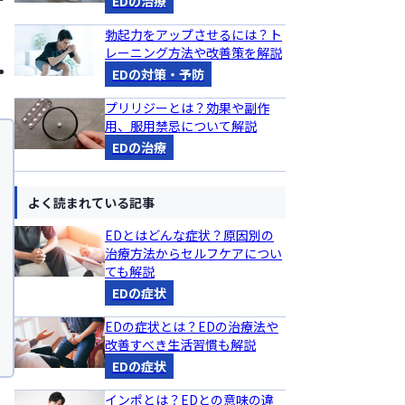
EDの治療
勃起力をアップさせるには？ト
レーニング方法や改善策を解説
EDの対策・予防
プリリジーとは？効果や副作
用、服用禁忌について解説
EDの治療
よく読まれている記事
EDとはどんな症状？原因別の
治療方法からセルフケアについ
ても解説
EDの症状
EDの症状とは？EDの治療法や
改善すべき生活習慣も解説
EDの症状
インポとは？EDとの意味の違