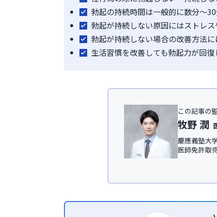
勃起の持続時間は一般的に数分～3
勃起が持続しない原因にはストレス
勃起が持続しない場合の改善方法に
生活習慣を改善しても勃起力が回復
この記事の
牧野 潤
慶應義塾大学
医師免許取
IT領域にて従
慶應義塾大
ック
、及び
＜所属学会＞
日本形成外科
日本美容外科学