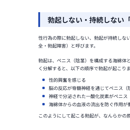
EDや勃起力を改善する主な方法
食生活の改善
適度な運動や体操
勃起しない・持続しない「
生活習慣の改善
カウンセリングの受診やパー
性行為の際に勃起しない、勃起が持続しない
ED治療薬の服用
全・勃起障害）と呼びます。
まとめ
勃起は、ペニス（陰茎）を構成する海綿体
く分解すると、以下の順序で勃起が起こり
性的興奮を感じる
脳の反応が脊髄神経を通じてペニス（
神経で分泌された一酸化炭素がペニス
海綿体からの血液の流出を防ぐ作用が
このようにして起こる勃起が、なんらかの原