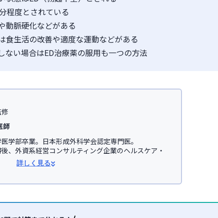
0分程度とされている
や動脈硬化などがある
は食生活の改善や適度な運動などがある
しない場合はED治療薬の服用も一つの方法
監修
医師
医学部卒業。日本形成外科学会認定専門医。

得後、外資系経営コンサルティング企業のヘルスケア・
事。

詳しく見る
学医学部助教を経て、美容医療を主とした
JSKINクリニ
オンライン診療サービス「レバクリ」監修。


学会

会(JSAPS)