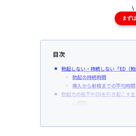
まず
目次
勃起しない・持続しない「ED（
勃起の持続時間
挿入から射精までの平均時間
勃起力の低下やEDを引き起こす主
心因性
器質性
薬剤性
混合性