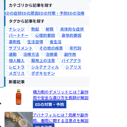
カテゴリから記事を探す
EDの症状
EDの原因
EDの対策・予防
EDの治療
タグから記事を探す
ナレッジ
勃起
射精
具体的な症状
パートナー
心理的要因
身体的要因
薬剤性
生活習慣
食生活
サプリメント
その他の疾患
年代別
運動
治療方法
治療薬
副作用
個人輸入
服用上の注意
バイアグラ
レビトラ
シルデナフィル
シアリス
メガリス
ダポキセチン
新着記事
精力剤のデメリットとは？副作
用や安全な選び方を医師が解説
を
EDの対策・予防
アバナフィルとは？効果や副作
用、服用に関する注意点を解説