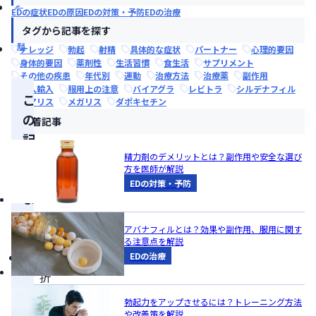
ジ
EDの症状
EDの原因
EDの対策・予防
EDの治療
勃
タグから記事を探す
起
ナレッジ
勃起
射精
具体的な症状
パートナー
心理的要因
身体的要因
薬剤性
生活習慣
食生活
サプリメント
その他の疾患
年代別
運動
治療方法
治療薬
副作用
個人輸入
服用上の注意
バイアグラ
レビトラ
シルデナフィル
こ
シアリス
メガリス
ダポキセチン
の
新着記事
記
事
精力剤のデメリットとは？副作用や安全な選び
方を医師が解説
の
EDの対策・予防
ま
と
アバナフィルとは？効果や副作用、服用に関す
め
る注意点を解説
中
EDの治療
折
れ
勃起力をアップさせるには？トレーニング方法
や改善策を解説