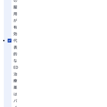
の
服
用
が
有
効
代
表
的
な
ED
治
療
薬
は
バ