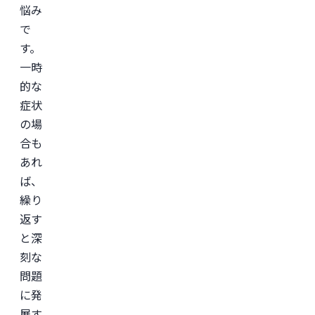
悩み
で
す。
一時
的な
症状
の場
合も
あれ
ば、
繰り
返す
と深
刻な
問題
に発
展す