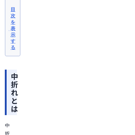
折
目
れ
次
を
と
表
は
示
中
す
る
折
れ
の
中
症
折
状
れ
中
と
折
は
れ
と
中
は
折
ED