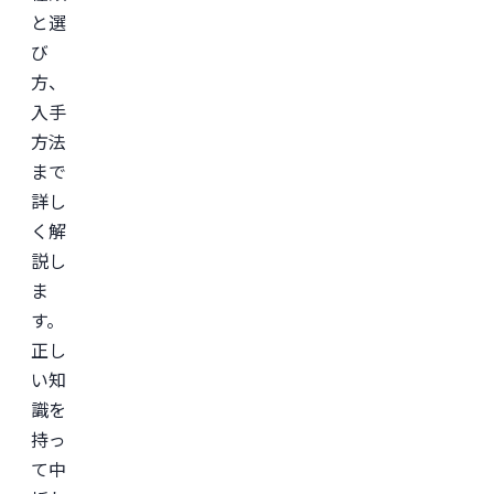
と選
び
方、
入手
方法
まで
詳し
く解
説し
ま
す。
正し
い知
識を
持っ
て中