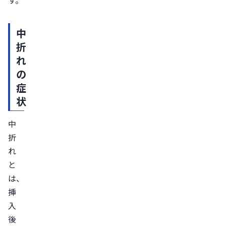
す。
加
齢
中
に
折
よ
れ
る
の
男
症
性
状
ホ
中
ル
折
モ
れ
ン
と
の
は、
減
挿
少
入
中
後
折