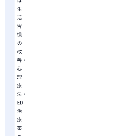
は
生
活
習
慣
の
改
善・
心
理
療
法・
ED
治
療
薬