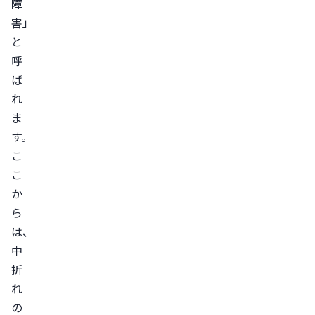
障
る
害」
中
と
折
呼
れ
ば
の
れ
ま
原
す。
因
こ
20
こ
～
か
30
ら
代
は、
は
中
ス
折
ト
れ
レ
の
ス