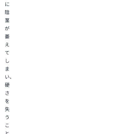
に
れ
陰
の
茎
改
が
善
萎
方
え
法
て
生
し
活
ま
習
い、
慣
硬
の
さ
改
を
善
失
う
バ
こ
ラ
と
ン