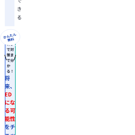
で
き
る
かんたん
無料
8問
で対
策ま
で分
か
る！
将
来、
ED
にな
る可
能性
をチ
ェッ