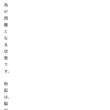
為
治
が
療
困
薬
難
の
と
服
な
用
る
ED
状
治
態
療
で
薬
す。
の
種
勃
類
起
バ
は、
イ
脳
ア