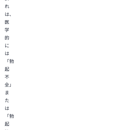
れ
の
は、
ひ
医
と
学
つ
的
の
に
症
は
状
「勃
世
起
代
不
別
全」
に
ま
多
た
く
は
見
「勃
ら
起
れ