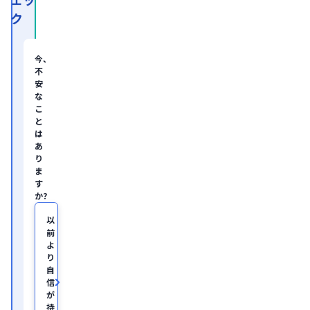
ク
今、
不
安
な
こ
と
は
あ
り
ま
す
か?
以
前
よ
り
自
信
が
持