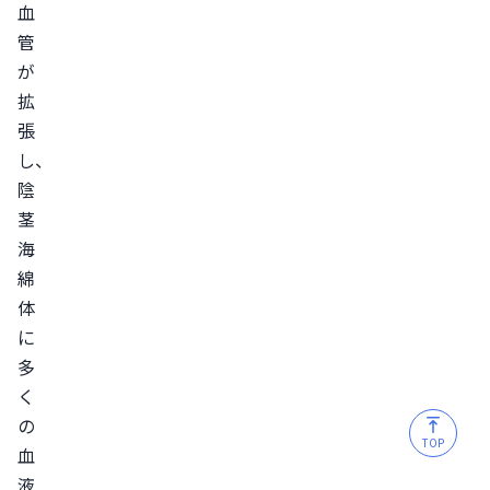
血
び
管
方
が
硬
拡
さ
張
で
し、
選
陰
ぶ
茎
即
海
効
綿
性
体
で
に
多
選
く
ぶ
の
持
TOP
血
続
液
時