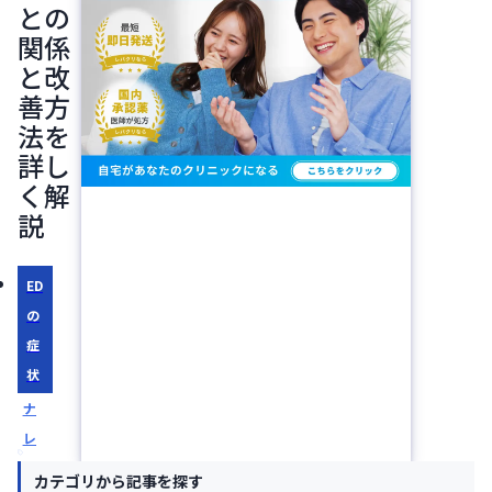
との
関係
と改
善方
法を
詳し
く解
説
ED
の
症
状
ナ
レ
ッ
カテゴリから記事を探す