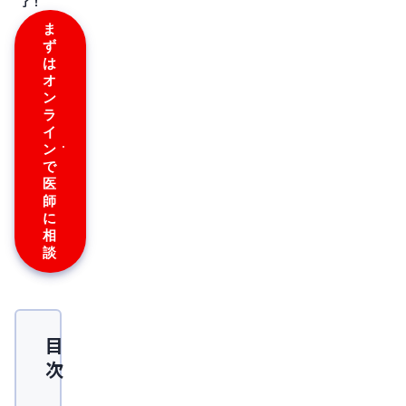
了！
ま
ず
は
オ
ン
ラ
イ
ン
で
医
師
に
相
談
目
次
中