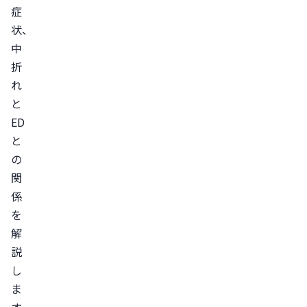
症
や
状、
疲
中
労
折
40
れ
～
と
50
ED
代
と
は
の
生
関
活
係
習
を
慣
解
病
説
60
し
代
ま
は