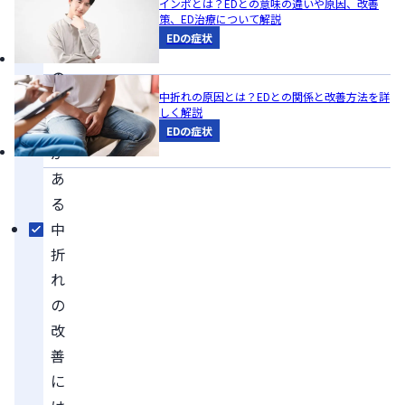
世
インポとは？EDとの意味の違いや原因、改善
策、ED治療について解説
代
EDの症状
別
の
中折れの原因とは？EDとの関係と改善方法を詳
傾
しく解説
向
EDの症状
が
あ
る
中
折
れ
の
改
善
に