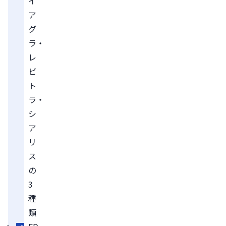
イ
ア
グ
ラ・
レ
ビ
ト
ラ・
シ
ア
リ
ス
の
3
種
類