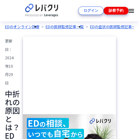
ログイン
診察予約
EDのオンライン診療
EDの医師監修記事一覧
EDの症状の医師監修記事一
更新
日：
2024
年10
月29
日
中折
れの
原因
と
は？
ED