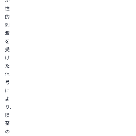
が
性
グ
的
ラ
刺
レ
激
ビ
を
ト
受
ラ
け
シ
た
ア
信
リ
号
ス
に
ED
よ
治
り、
療
陰
薬
茎
の
の
選