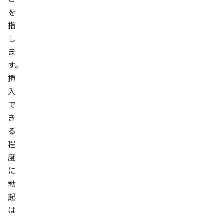
を
ス
指
の
し
良
ま
い
す。
食
挿
事
入
運
で
動
き
の
る
習
程
慣
度
化
に
適
勃
度
起
な
は
飲