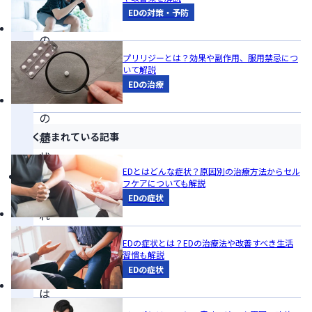
は
EDの対策・予防
ED
の
ひ
プリリジーとは？効果や副作用、服用禁忌につ
いて解説
と
EDの治療
つ
の
症
よく読まれている記事
状
EDとはどんな症状？原因別の治療方法からセル
中
フケアについても解説
折
EDの症状
れ
の
EDの症状とは？EDの治療法や改善すべき生活
原
習慣も解説
EDの症状
因
は