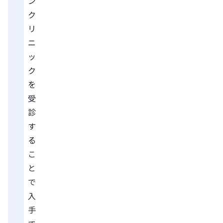
ン
ク
リ
ニ
ッ
ク
を
受
診
す
る
こ
と
で
入
手