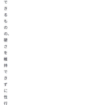
で
酒
き
と
る
禁
も
煙
の
ス
の、
ト
硬
レ
さ
ス
を
維
の
持
解
で
消
き
心
ず
理
に
療
性
法
行
ED