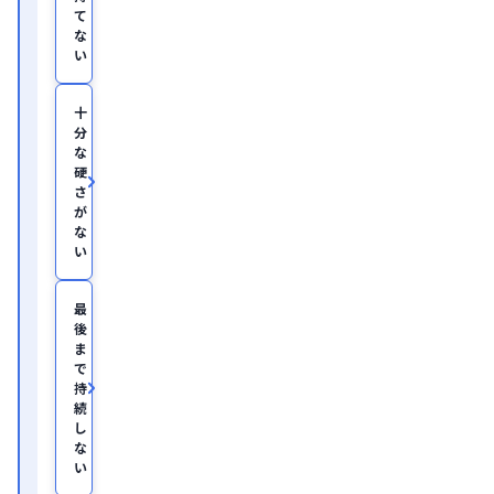
て
な
い
十
分
な
硬
さ
が
な
い
最
後
ま
で
持
続
し
な
い