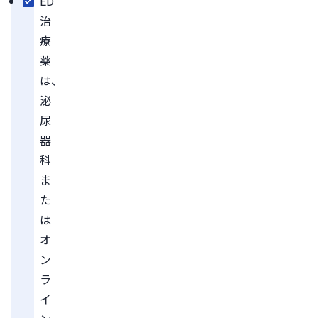
ED
治
療
薬
は、
泌
尿
器
科
ま
た
は
オ
ン
ラ
イ