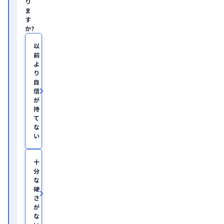
り
ル
ま
ス
す
ケ
か?
ア・
IT
領
以
域
前
に
よ
て
り
従
自
事。

信
慶
が
應
持
義
塾
て
大
な
学
い
医
学
部
十
助
分
教
な
を
硬
経
て、
さ
美
が
容
な
医