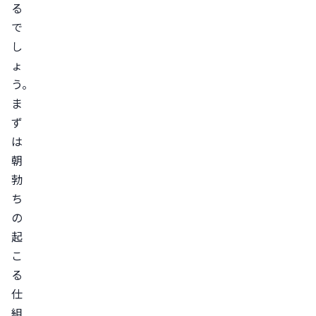
る
れ
で
る
し
朝
ょ
勃
う。
ち
ま
し
ず
な
は
い、
朝
頻
勃
度
ち
が
の
減
起
る
こ
主
る
な
仕
理
組