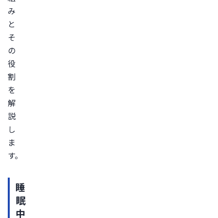
由
み
ス
と
ト
そ
レ
の
ス・
役
割
疲
を
労
解
男
説
性
し
更
ま
年
す。
期
障
害
睡
眠
（LOH
中
症