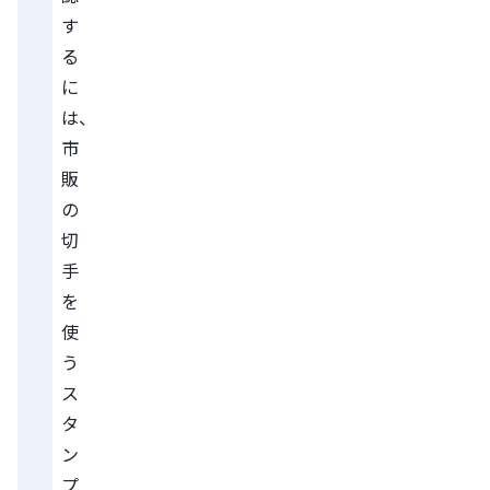
す
る
に
は、
市
販
の
切
手
を
使
う
ス
タ
ン
プ