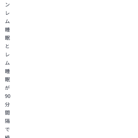
ン
5.
レ
喫
ム
煙
睡
の
眠
習
と
慣
レ
ED
ム
と
睡
朝
眠
勃
が
ち
90
の
分
関
間
係
隔
性
で
朝
繰