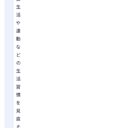
生
活
や
運
動
な
ど
の
生
活
習
慣
を
見
直
そ