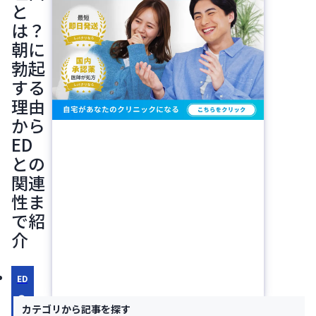
と
は？
朝に
勃起
する
理由
から
ED
との
関連
性ま
で紹
介
ED
の
カテゴリから記事を探す