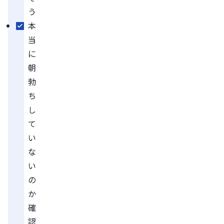
う
本
当
に
朝
勃
ち
し
て
い
な
い
の
か
確
認