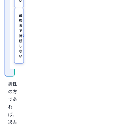
い
療
を
主
最
と
後
し
ま
た
JSKIN
で
ク
持
リ
続
ニ
し
ッ
な
ク
、
い
及
び
オ
ン
ラ
イ
男性
ン
診
の方
療
であ
サ
ー
れ
ビ
ス
ば、
「レ
バ
過去
ク