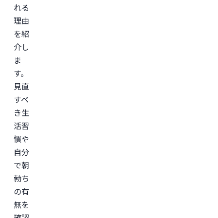
れる
理由
を紹
介し
ま
す。
見直
すべ
き生
活習
慣や
自分
で朝
勃ち
の有
無を
確認