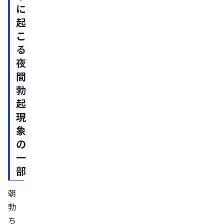
に
候
起
群）
こ
ED
る
病
夜
気
間
朝
勃
勃
起
ち
現
し
象
な
の
く
一
な
部
っ
た
朝
ら
勃
見
ち