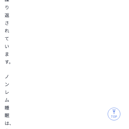
勃
り
ち
返
が
さ
な
れ
く
て
て
い
も
ま
ED
す。
で
ノ
あ
ン
る
レ
と
ム
は
睡
限
眠
ら
TOP
は、
な