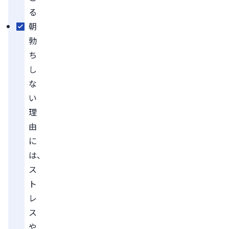
る
朝
勃
ち
し
な
い
理
由
に
は、
ス
ト
レ
ス
や