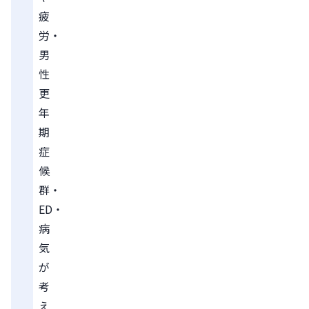
疲
労・
男
性
更
年
期
症
候
群・
ED・
病
気
が
考
え