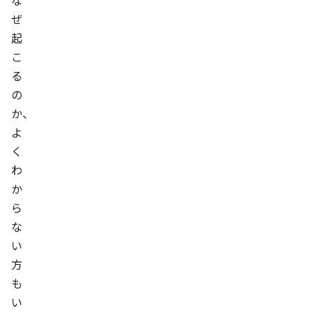
能
ぜ
を
起
維
こ
持
る
す
の
る
か、
た
よ
め
く
に
わ
起
か
ら
こ
な
る
い
と
方
考
も
え
い
ら