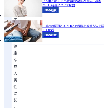
インポとは？EDとの意味の違いや原因、改善
現
策、ED治療について解説
EDの症状
象」
の
一
中折れの原因とは？EDとの関係と改善方法を詳
しく解説
部
EDの症状
で、
健
康
な
成
人
男
性
に
起
こ