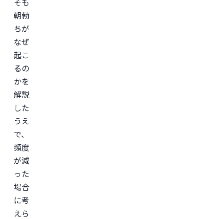
そも
朝勃
ちが
なぜ
起こ
るの
かを
解説
した
うえ
で、
頻度
が減
った
場合
に考
えら