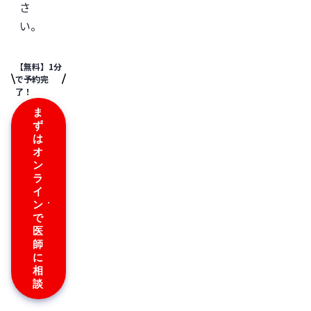
さ
い。
【無料】1分
で予約完
了！
ま
ず
は
オ
ン
ラ
イ
ン
で
医
師
に
相
談