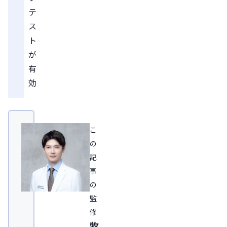
テ
ス
ト
が
有
効
こ
の
記
事
の
監
修
牧