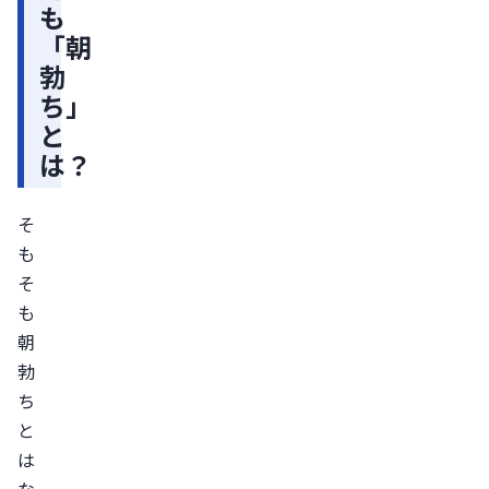
も
に
「朝
起
勃
こ
ち」
る
と
夜
は？
間
勃
そ
起
も
現
そ
象
も
の
朝
一
勃
部
ち
生
と
殖
は
機
な