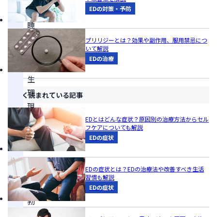
EDの対策・予防
は
睡
眠
プリリジーとは？効果や副作用、服用禁忌につ
いて解説
中
EDの治療
の
生
理
よく読まれている記事
現
象
EDとはどんな症状？原因別の治療方法からセル
フケアについても解説
で
EDの症状
あ
る
EDの症状とは？EDの治療法や改善すべき生活
「夜
習慣も解説
間
EDの症状
勃
起