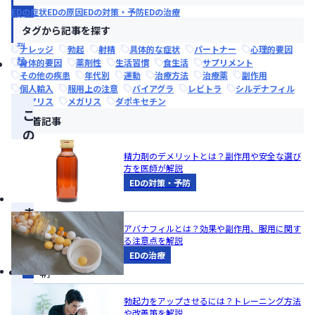
症
EDの症状
EDの原因
EDの対策・予防
EDの治療
状
タグから記事を探す
勃
ナレッジ
勃起
射精
具体的な症状
パートナー
心理的要因
起
身体的要因
薬剤性
生活習慣
食生活
サプリメント
その他の疾患
年代別
運動
治療方法
治療薬
副作用
個人輸入
服用上の注意
バイアグラ
レビトラ
シルデナフィル
シアリス
メガリス
ダポキセチン
こ
新着記事
の
記
精力剤のデメリットとは？副作用や安全な選び
方を医師が解説
事
EDの対策・予防
の
ま
アバナフィルとは？効果や副作用、服用に関す
と
る注意点を解説
め
EDの治療
朝
勃
勃起力をアップさせるには？トレーニング方法
ち
や改善策を解説