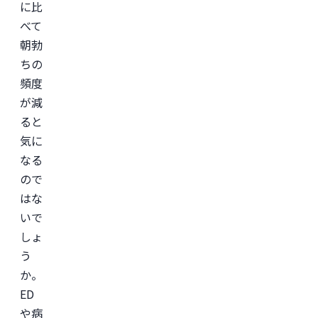
に比
リ」
監
べて
修。
朝勃
＜
ちの
所
属
頻度
学
会
が減
＞

ると
日
本
気に
形
成
なる
外
ので
科
学
はな
会

日
いで
本
しょ
美
容
う
外
科
か。
学
会
ED
(JSAPS)
や病