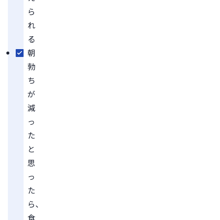
ら
れ
る
朝
勃
ち
が
減
っ
た
と
思
っ
た
ら、
食