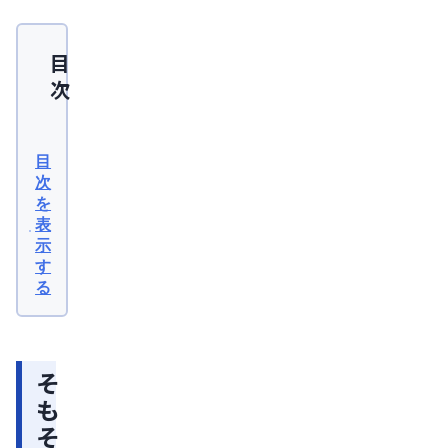
目
次
そ
も
目
そ
次
を
も
表
「朝
示
勃
す
る
ち」
と
は？
そ
睡
も
眠
そ
中