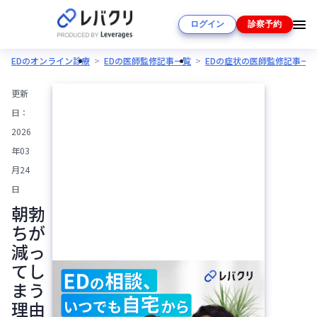
ログイン
診察予約
EDのオンライン診療
EDの医師監修記事一覧
EDの症状の医師監修記事一
更新
日：
2026
年03
月24
日
朝勃
ちが
減っ
てし
まう
理由