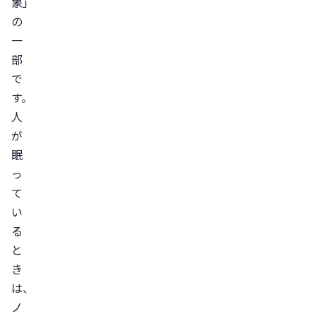
象」
眠
の
3.
一
運
部
動・
で
ト
す。
レ
人
ー
が
ニ
眠
ン
っ
グ
て
4.
い
飲
る
酒
と
き
の
は、
習
ノ
慣