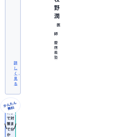
野
潤
医
師
慶
應
義
塾
大
詳
学
し
医
く
学
見
部
る
卒
業。
日
本
かんたん
形
無料
成
8問
外
で対
科
策ま
学
で分
会
か
認