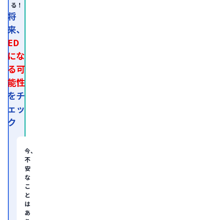
る！
定
専
将
門
来、
医。

医
ED
師
免
にな
許
る可
取
得
能性
後、
外
をチ
資
ェッ
系
経
ク
営
コ
ン
サ
今、
ル
不
テ
安
ィ
な
ン
グ
こ
企
と
業
は
の
あ
ヘ