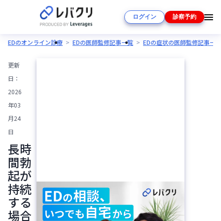
ログイン
診察予約
EDのオンライン診療
EDの医師監修記事一覧
EDの症状の医師監修記事一
更新
日：
2026
年03
月24
日
長時
間勃
起が
持続
する
場合