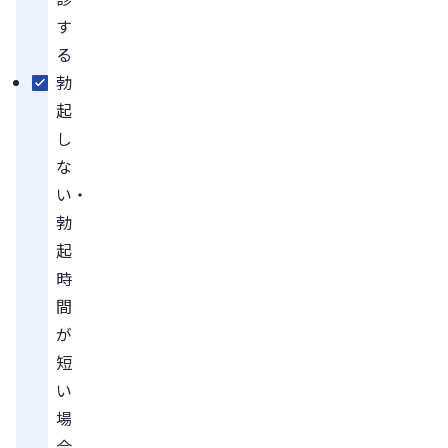
す
る
勃
起
し
な
い・
勃
起
時
間
が
短
い
場
合