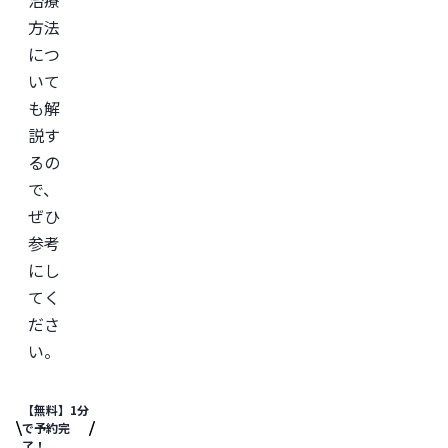
治療
方法
につ
いて
も解
説す
るの
で、
ぜひ
参考
にし
てく
ださ
い。
【無料】1分
で予約完
了！