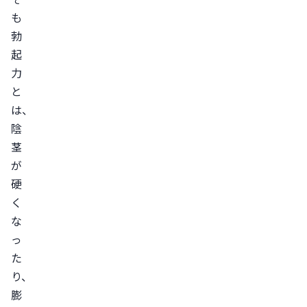
と
も
は
勃
起
持
力
続
と
勃
は、
起
陰
症
茎
の
が
原
硬
因
く
持
な
続
っ
勃
た
起
り、
症
膨
が