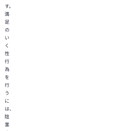
す。
続
満
勃
足
起
の
症
い
の
く
治
性
療
行
方
為
法
を
勃
行
起
う
で
に
き
は、
な
陰
い・
茎
勃