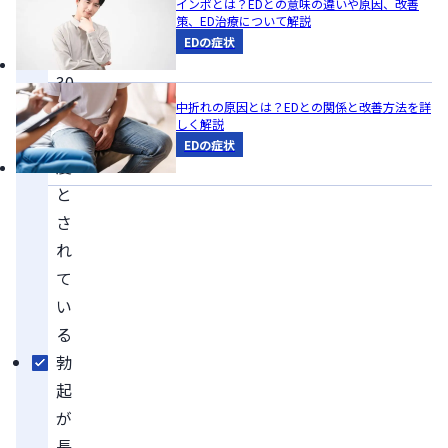
インポとは？EDとの意味の違いや原因、改善
策、ED治療について解説
分
EDの症状
～
30
分
中折れの原因とは？EDとの関係と改善方法を詳
しく解説
程
EDの症状
度
と
さ
れ
て
い
る
勃
起
が
長