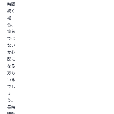
ー
時間
ビ
ス
続く
「レ
バ
場
ク
合、
リ」
監
病気
修。
では
＜
ない
所
属
か心
学
会
配に
＞

なる
日
本
方も
形
成
いる
外
でし
科
学
ょ
会

日
う。
本
長時
美
容
間勃