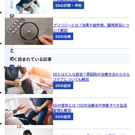
EDの対策・予防
の
記
事
プリリジーとは？効果や副作用、服用禁忌につ
いて解説
の
EDの治療
ま
と
め
よく読まれている記事
勃
EDとはどんな症状？原因別の治療方法からセル
起
フケアについても解説
の
EDの症状
持
続
EDの症状とは？EDの治療法や改善すべき生活
時
習慣も解説
間
EDの症状
は、
数