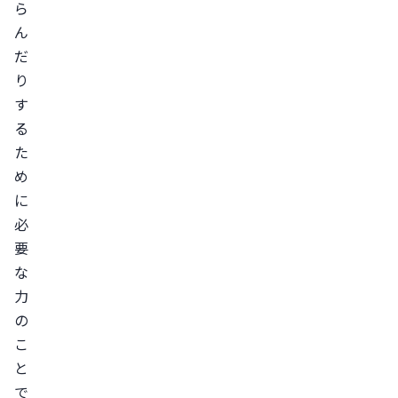
ら
疑
ん
わ
だ
れ
り
る
す
場
る
合
た
の
め
受
に
診
必
の
要
タ
な
イ
力
ミ
の
こ
ン
と
グ
で
持