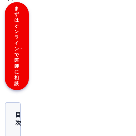
ま
ず
は
オ
ン
ラ
イ
ン
で
医
師
に
相
談
目
次
勃