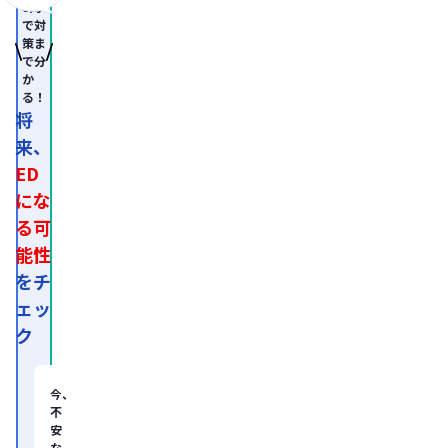
成
8問
外
で対
科
策ま
学
で分
会
か
認
る！
定
専
将
門
来、
医。

医
ED
師
免
にな
許
る可
取
得
能性
後、
外
をチ
資
ェッ
系
経
ク
営
コ
ン
サ
今、
ル
不
テ
安
ィ
な