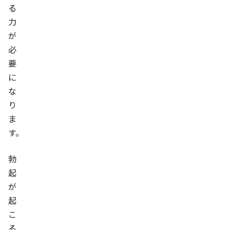
る
る
力
ED
が
と
必
は
要
ED
に
の
な
代
り
表
ま
的
す。
な
原
勃
因
起
器
が
質
起
性
こ
ED
る