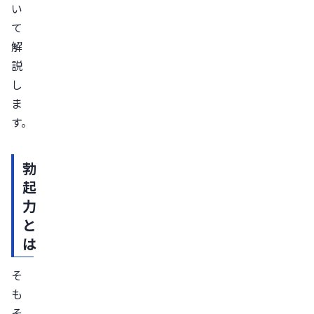
い
持
て
続
解
勃
説
起
し
症
ま
が
す。
考
え
勃
ら
起
れ
力
る
と
持
は
続
勃
そ
起
も
症
そ