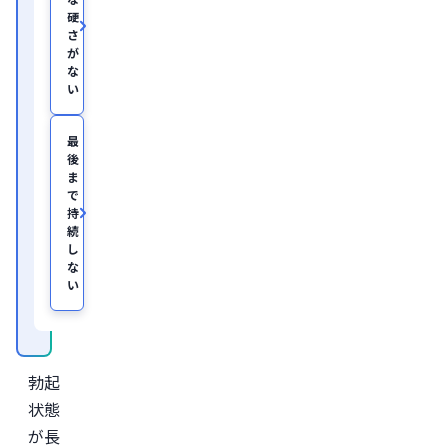
を
硬
経
て、
さ
美
が
容
な
医
い
療
を
主
最
と
後
し
ま
た
JSKIN
で
ク
持
リ
続
ニ
し
ッ
な
ク
、
い
及
び
オ
ン
ラ
イ
勃起
ン
診
状態
療
が長
サ