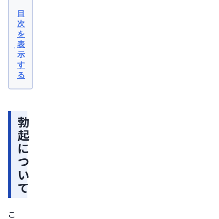
起
目
に
次
を
つ
表
い
示
て
す
る
勃
起
力
勃
と
起
は
に
勃
つ
起
い
の
て
持
続
こ
時