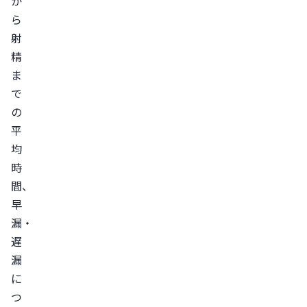
か
遅
ら
漏
射
と
精
は
ま
勃
で
の
起
平
が
均
長
時
時
間、
間
早
続
漏・
く
遅
場
漏
合
に
に
つ
は