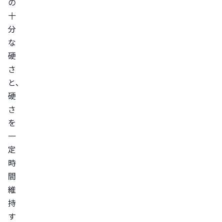
の
起
十
時
分
間
な
が
硬
短
さ
い
と、
場
硬
合
さ
を
は
一
ED
定
の
時
可
間
能
維
性
持
が
す
あ