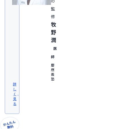
の
監
修
牧
野
潤
医
師
慶
應
義
塾
大
詳
学
し
医
く
学
見
部
る
卒
業。
日
本
かんたん
形
無料