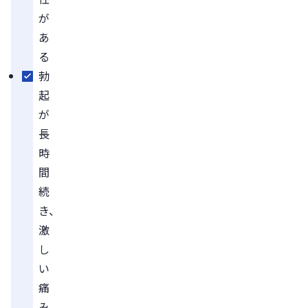
が
あ
る
勃
起
が
長
時
間
続
き、
激
し
い
痛
み