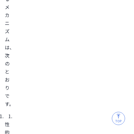
メ
心
カ
因
ニ
性
ズ
ED
ム
薬
は、
剤
次
性
の
ED
と
混
お
合
り
性
で
ED
す。
ED
の
TOP
性
治
的
療