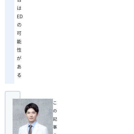
は
ED
の
可
能
性
が
あ
る
こ
の
記
事