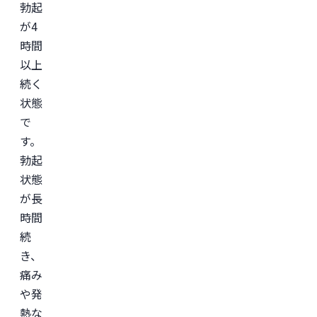
勃起
が4
時間
以上
続く
状態
で
す。
勃起
状態
が長
時間
続
き、
痛み
や発
熱な