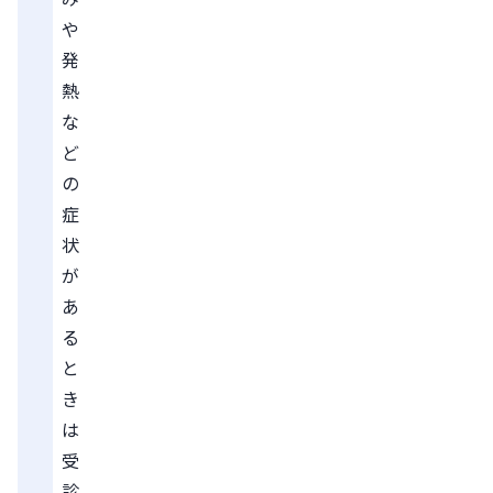
や
発
熱
な
ど
の
症
状
が
あ
る
と
き
は
受
診