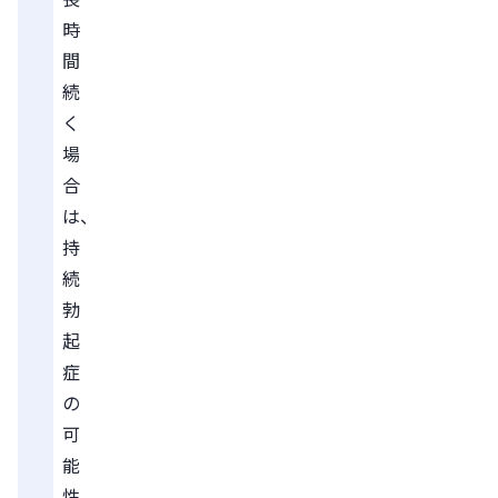
時
間
続
く
場
合
は、
持
続
勃
起
症
の
可
能
性