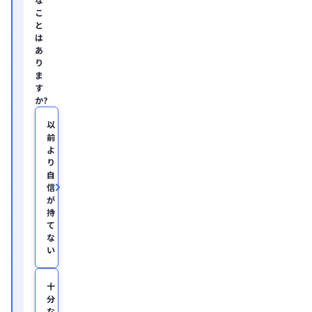
ン
グ
こ
企
と
業
は
の
あ
ヘ
り
ル
ま
ス
す
ケ
か?
ア・
IT
領
以
域
前
に
よ
て
り
従
自
事。

信
慶
が
應
持
義
塾
て
大
な
学
い
医
学
部
十
助
分
教
な