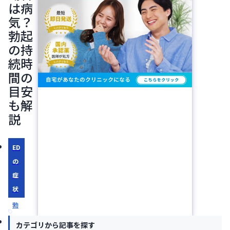
は病
気？
勃起
の持
続時
間の
目安
も解
説
ED
の
症
状
勃
起
カテゴリから記事を探す