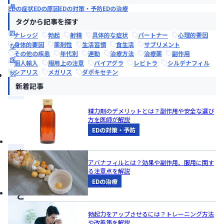
具
EDの症状
EDの原因
EDの対策・予防
EDの治療
体
タグから記事を探す
的
ナレッジ
勃起
射精
具体的な症状
パートナー
心理的要因
身体的要因
薬剤性
生活習慣
食生活
サプリメント
な
その他の疾患
年代別
運動
治療方法
治療薬
副作用
症
個人輸入
服用上の注意
バイアグラ
レビトラ
シルデナフィル
シアリス
メガリス
ダポキセチン
状
新着記事
こ
精力剤のデメリットとは？副作用や安全な選び
方を医師が解説
の
EDの対策・予防
記
事
アバナフィルとは？効果や副作用、服用に関す
の
る注意点を解説
ま
EDの治療
と
め
勃起力をアップさせるには？トレーニング方法
こ
や改善策を解説