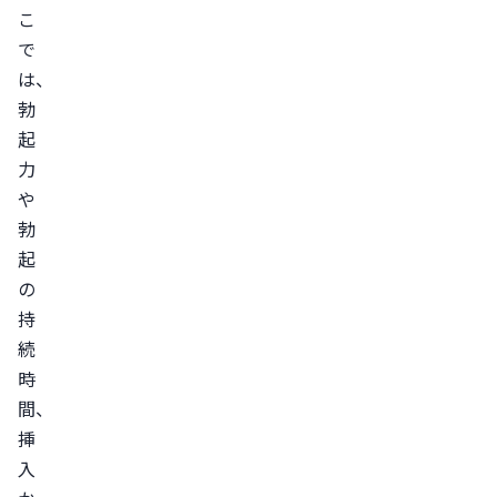
こ
間
で
挿
は、
入
勃
か
起
ら
力
射
や
精
勃
ま
起
で
の
の
持
平
続
均
時
時
間、
間
挿
早
入
漏・