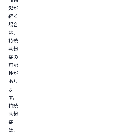
外
科
起が
学
会
続く
(JSAPS)
場合
は、
持続
勃起
症の
可能
性が
あり
ま
す。
持続
勃起
症
は、