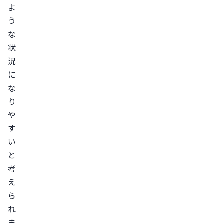
よ
の
う
血
な
が
状
少
況
な
に
い
な
原
り
因
や
20
す
代
い
30
と
代
考
40
え
代
ら
以
れ
降
ま