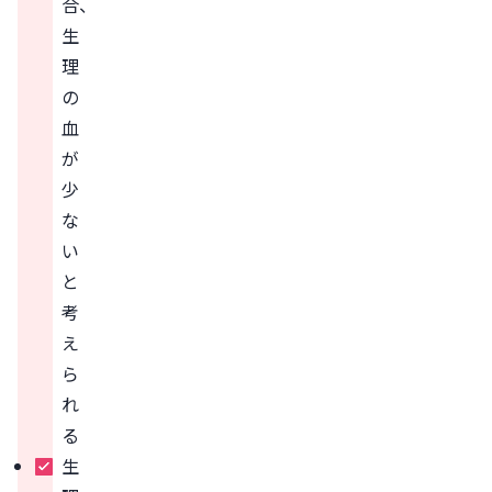
合、
生
理
の
血
が
少
な
い
と
考
え
ら
れ
る
生