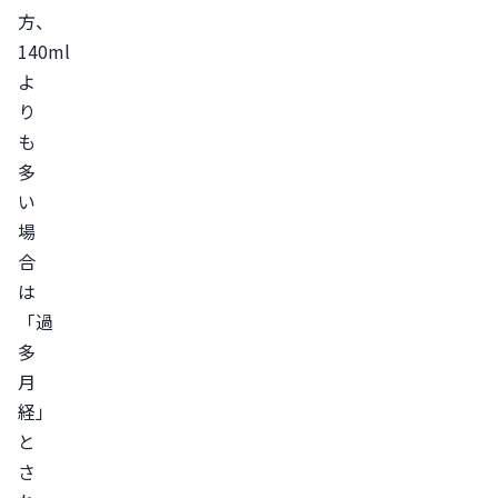
方、
140ml
よ
り
も
多
い
場
合
は
「過
多
月
経」
と
さ