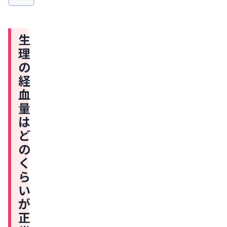
ど
の
生
く
理
ら
の
い
経
が
血
正
量
常？
は
生
ど
理
の
の
く
血
ら
が
い
少
が
な
正
い