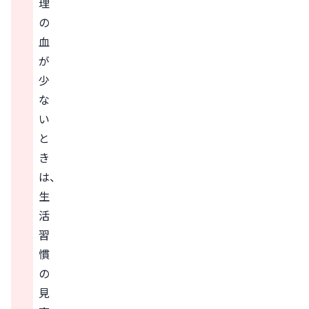
理
の
血
が
少
な
い
と
き
は、
生
活
習
慣
の
見