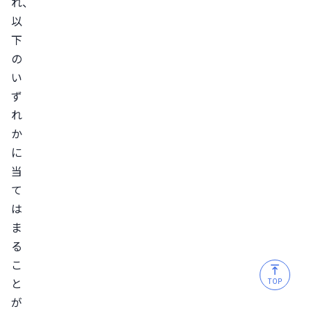
れ、
以
下
の
い
ず
れ
か
に
当
て
は
ま
る
こ
と
TOP
が