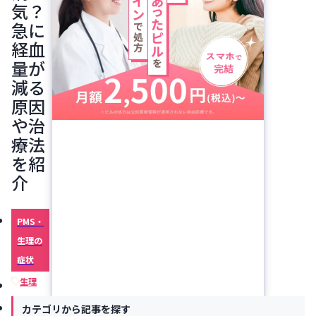
気？
急に
経血
量が
減る
原因
や治
療法
を紹
介
PMS・
生理の
症状
生理
出血
カテゴリから記事を探す