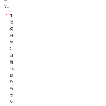
生
す。
理
生
の
理
血
初
が
日
少
や
な
2
い
日
と
目
き
も、
の
お
対
り
策
も
生
の
活
シ
習