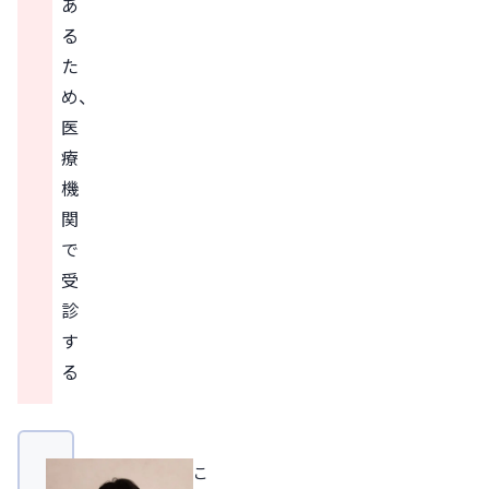
あ
る
た
め、
医
療
機
関
で
受
診
す
る
こ