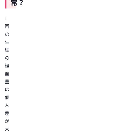
常？
と
き
1
に
回
考
の
え
生
ら
理
れ
の
る
経
4
血
つ
量
の
は
原
個
因
人
ホ
差
ル
が
大
モ