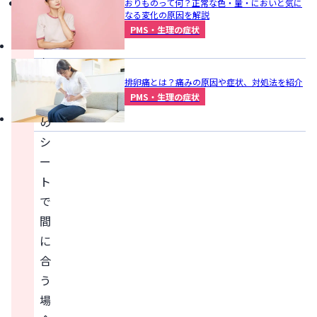
初
おりものって何？正常な色・量・においと気に
なる変化の原因を解説
日
PMS・生理の症状
も
お
り
排卵痛とは？痛みの原因や症状、対処法を紹介
PMS・生理の症状
も
の
シ
ー
ト
で
間
に
合
う
場