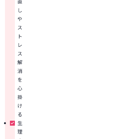
直
し
や
ス
ト
レ
ス
解
消
を
心
掛
け
る
生
理