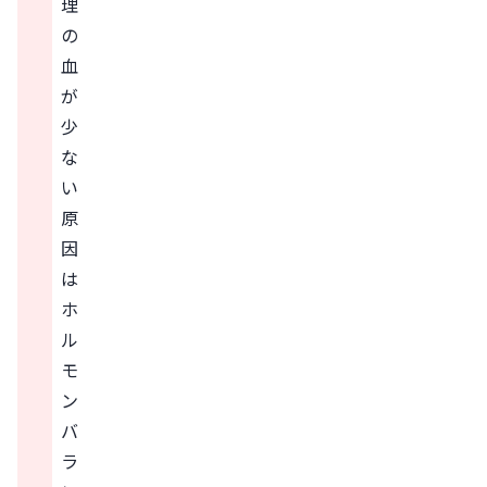
理
の
血
が
少
な
い
原
因
は
ホ
ル
モ
ン
バ
ラ