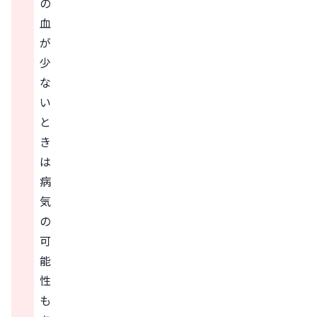
の
血
が
少
な
い
と
き
は
病
気
の
可
能
性
も