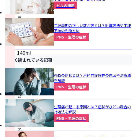
経
ピルの服用
血
量
生理周期の正しい数え方とは？計算方法や生理
は
不順の判断方法
20
PMS・生理の症状
～
140ml
よく読まれている記事
が
正
PMSの症状とは？月経前症候群の原因や治療法
常
を解説
と
PMS・生理の症状
さ
れ
生理痛が起こる原因とは？症状がひどい場合の
て
対処法を解説
PMS・生理の症状
い
る