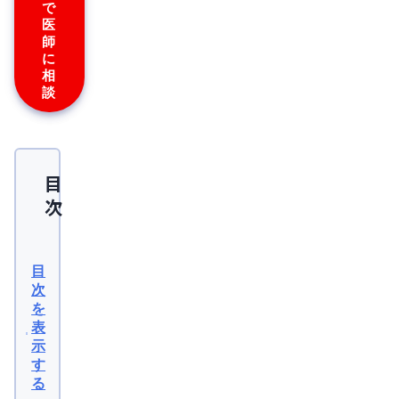
で
医
師
に
相
談
目
次
生
理
目
の
次
を
経
表
血
示
量
す
る
は