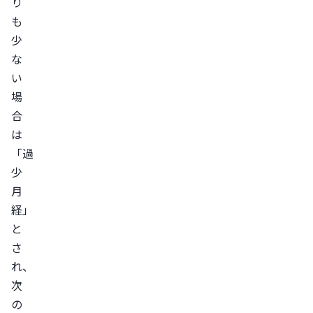
り
系
も
の
少
病
な
気
い
甲
場
状
合
腺
は
の
「過
病
少
気
月
経」
年
と
代
さ
別
れ、
の
次
生
の
理