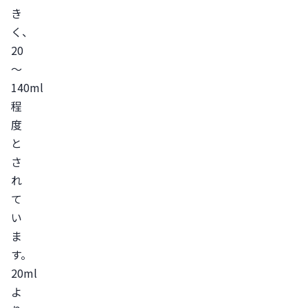
き
ン
く、
バ
20
ラ
～
ン
140ml
ス
程
の
度
乱
と
れ
さ
ピ
れ
ル
て
の
い
服
ま
用
す。
婦
20ml
人
よ
科