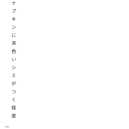
ナ
プ
キ
ン
に
茶
色
い
シ
ミ
が
つ
く
程
度
一