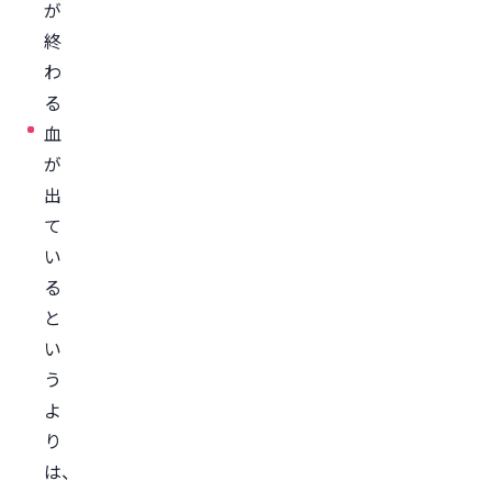
が
医
終
療
わ
機
る
関
血
で
が
受
出
診
て
す
い
る
る
ま
と
と
い
め
う
よ
り
は、