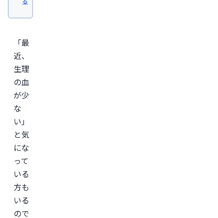
る
卒
業。
日
本
形
「最
成
外
近、
科
生理
学
会
の血
認
定
が少
専
な
門
医。

い」
医
師
と気
免
許
にな
取
って
得
後、
いる
外
資
方も
系
いる
経
営
ので
コ