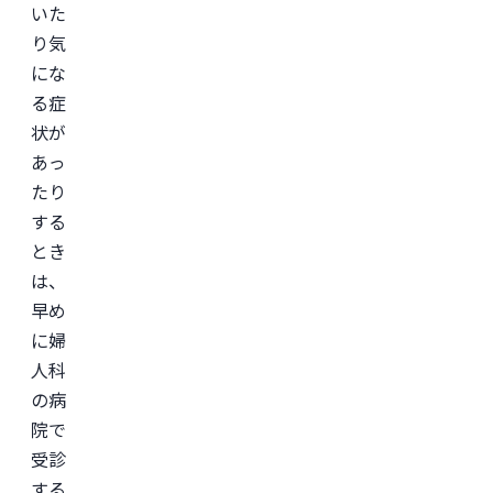
いた
イ
ン
り気
診
療
にな
サ
る症
ー
ビ
状が
ス
「レ
あっ
バ
たり
ク
リ」
する
監
修。
とき
＜
は、
所
早め
属
学
に婦
会
＞

人科
日
の病
本
形
院で
成
外
受診
科
する
学