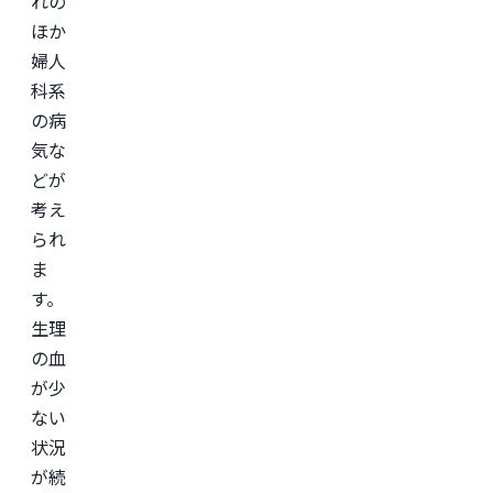
れの
医
ほか
学
部
婦人
助
教
科系
を
の病
経
て、
気な
美
容
どが
医
考え
療
を
られ
主
と
ま
し
た
す。
JSKIN
生理
ク
リ
の血
ニ
ッ
が少
ク
、
ない
及
び
状況
オ
ン
が続
ラ