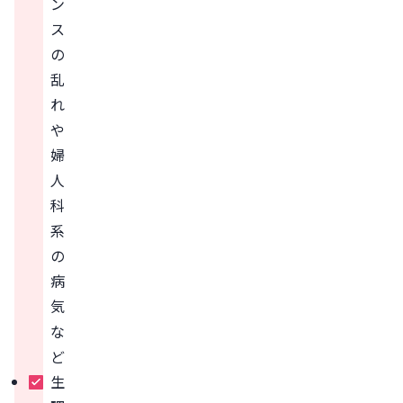
ン
ス
の
乱
れ
や
婦
人
科
系
の
病
気
な
ど
生