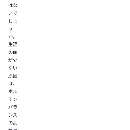
ン
はな
サ
いで
ル
テ
しょ
ィ
ン
う
グ
か。
企
業
生理
の
ヘ
の血
ル
が少
ス
ケ
ない
ア・
IT
原因
領
域
は、
に
ホル
て
従
モン
事。

慶
バラ
應
ンス
義
塾
の乱
大
学