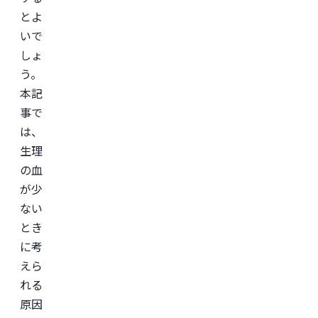
会

とよ
日
本
いで
美
しょ
容
外
う。
科
学
本記
会
事で
(JSAPS)
は、
※
こ
生理
の
記
の血
事
が少
は
産
ない
婦
人
とき
科
に考
専
門
えら
医
と
れる
共
原因
同
で