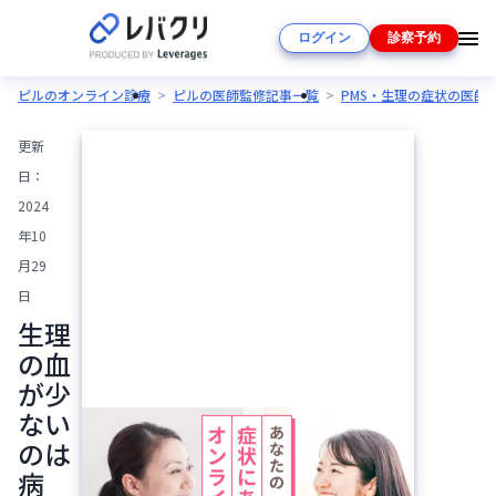
ログイン
診察予約
ピルのオンライン診療
ピルの医師監修記事一覧
PMS・生理の症状の医師
更新
日：
2024
年10
月29
日
生理
の血
が少
ない
のは
病