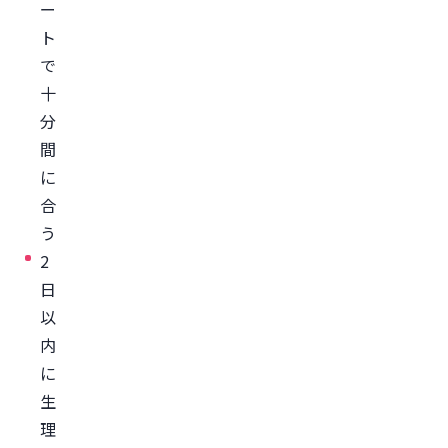
ー
慣
ト
を
で
見
十
直
分
す
間
ス
に
ト
合
レ
う
ス
2
解
日
消
以
を
内
心
に
が
生
け
理
る