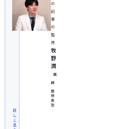
の
記
事
の
監
修
牧
野
潤
医
師
慶
應
義
塾
大
詳
学
し
医
く
学
見
部