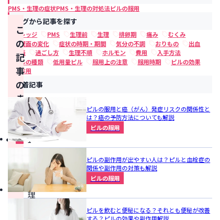
PMS・生理の症状
PMS・生理の対処法
ピルの服用
タグから記事を探す
こ
ナレッジ
PMS
生理前
生理
排卵期
痛み
むくみ
の
心理面の変化
症状の時期・期間
気分の不調
おりもの
出血
妊娠
過ごし方
生理不順
ホルモン
費用
入手方法
記
ピルの種類
低用量ピル
服用上の注意
服用時期
ピルの効果
事
副作用
の
新着記事
ま
ピルの服用と癌（がん）発症リスクの関係性と
と
は？癌の予防方法についても解説
め
ピルの服用
1
回
ピルの副作用が出やすい人は？ピルと血栓症の
の
関係や副作用の対策も解説
ピルの服用
生
理
の
ピルを飲むと便秘になる？それとも便秘が改善
する？ピルの効果や副作用解説