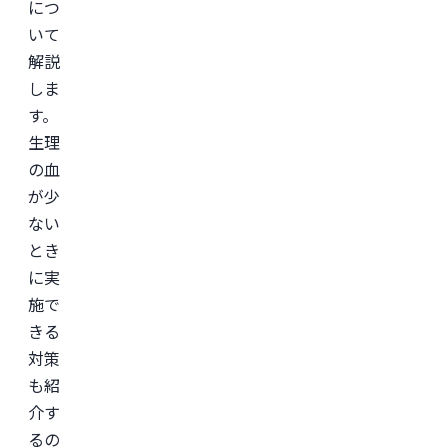
につ
監
修
いて
を
解説
行
い
しま
ま
し
す。
た
生理
の血
が少
ない
とき
に実
施で
きる
対策
も紹
介す
るの