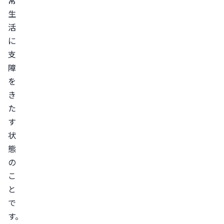
常
方
生
薬
活
を
に
使
支
う
障
ピ
を
ル
き
を
た
服
す
用
状
す
態
る
の
ま
こ
と
と
で
め
す。