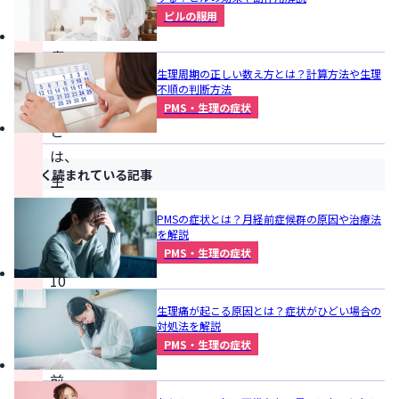
経
ピルの服用
前
症
生理周期の正しい数え方とは？計算方法や生理
候
不順の判断方法
群）
PMS・生理の症状
と
は、
よく読まれている記事
生
理
PMSの症状とは？月経前症候群の原因や治療法
の
を解説
3〜
PMS・生理の症状
10
日
生理痛が起こる原因とは？症状がひどい場合の
対処法を解説
ほ
PMS・生理の症状
ど
前