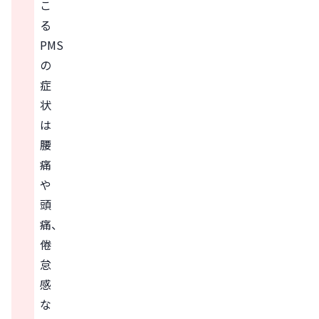
こ
る
PMS
の
症
状
は
腰
痛
や
頭
痛、
倦
怠
感
な