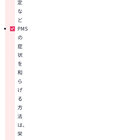
定
な
ど
PMS
の
症
状
を
和
ら
げ
る
方
法
は、
栄