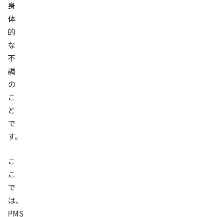
身
原
体
因
的
PMS
な
の
不
主
調
な
の
症
こ
状
と
身
で
体
す。
の
症
こ
状
こ
心
で
の
は、
症
PMS