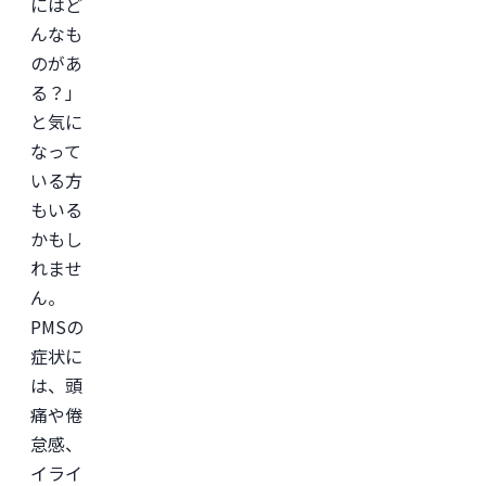
にはど
学
会
んなも
認
定
のがあ
専
る？」
門
医。

と気に
医
師
なって
免
許
いる方
取
もいる
得
後、
かもし
外
資
れませ
系
ん。
経
営
PMSの
コ
ン
症状に
サ
は、頭
ル
テ
痛や倦
ィ
ン
怠感、
グ
イライ
企