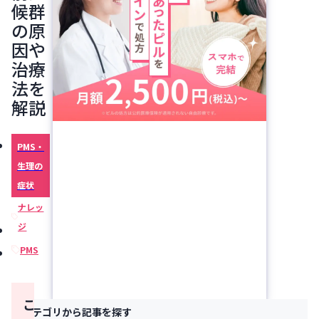
候群
の原
因や
治療
法を
解説
PMS・
生理の
症状
ナレッ
ジ
PMS
こ
カテゴリから記事を探す