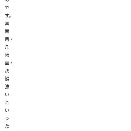
で
す。
真
面
目・
几
帳
面・
我
慢
強
い
と
い
っ
た