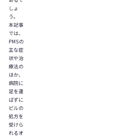
美
容
しょ
医
う。
療
を
本記事
主
と
では、
し
た
PMSの
JSKIN
主な症
ク
リ
状や治
ニ
ッ
療法の
ク
、
ほか、
及
び
病院に
オ
ン
足を運
ラ
ばずに
イ
ン
ピルの
診
療
処方を
サ
受けら
ー
ビ
れるオ
ス