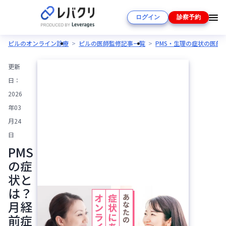
ログイン
診察予約
ピルのオンライン診療
ピルの医師監修記事一覧
PMS・生理の症状の医師
更新
日：
2026
年03
月24
日
PMS
の症
状と
は？
月経
前症