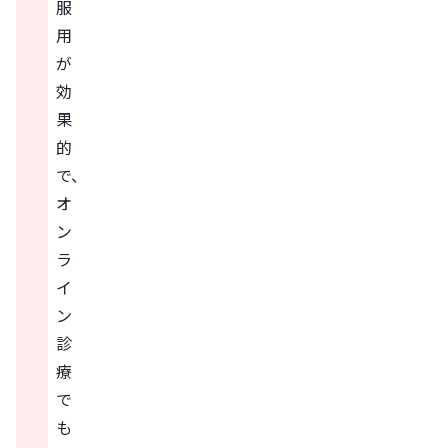
服
用
が
効
果
的
で、
オ
ン
ラ
イ
ン
診
療
で
も