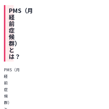
PMS
PMS（月
と
経
は
前
生
症
理
候
前
群）
に
と
現
は？
れ
る
PMS（月
不
経
快
前
症
症
状
候
PMS
群）
の