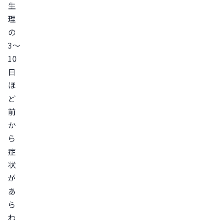
生
理
の
3〜
10
日
ほ
ど
前
か
ら
症
状
が
あ
ら
わ