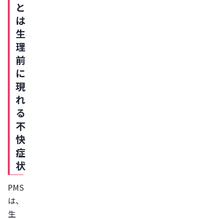
と
を
は
緩
生
和
理
す
前
る
に
食
現
事
れ
を
る
摂
不
る
快
適
症
度
状
な
運
PMS
動
は、
を
生