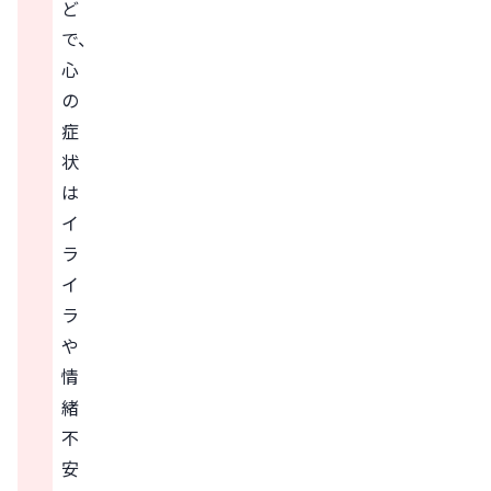
ど
で、
心
の
症
状
は
イ
ラ
イ
ラ
や
情
緒
不
安