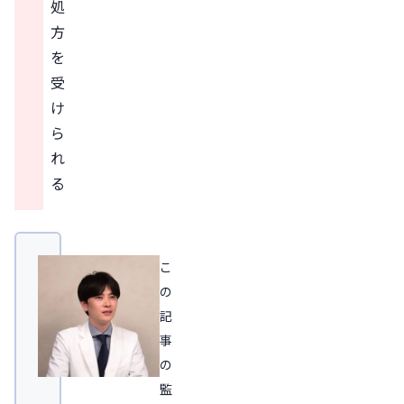
処
方
を
受
け
ら
れ
る
こ
の
記
事
の
監