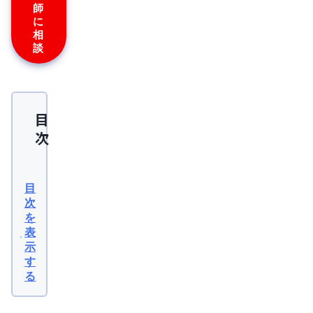
会
師
(JSAPS)
に
相
※
こ
談
の
記
事
は
産
婦
目
人
次
科
専
門
PMS（月
医
と
経
目
共
前
同
次
で
を
症
監
表
修
候
示
を
行
群）
す
い
る
と
ま
し
は？
た