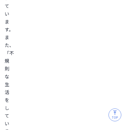
て
い
ま
す。
ま
た、
「不
規
則
な
生
活
を
し
て
TOP
い