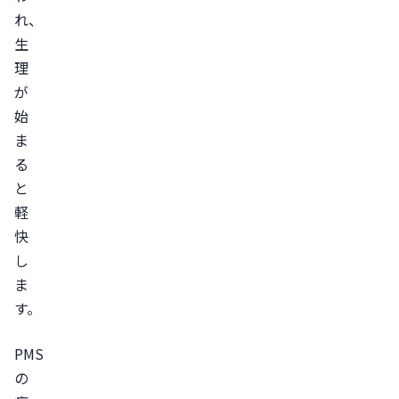
れ、
生
理
が
始
ま
る
と
軽
快
し
ま
す。
PMS
の