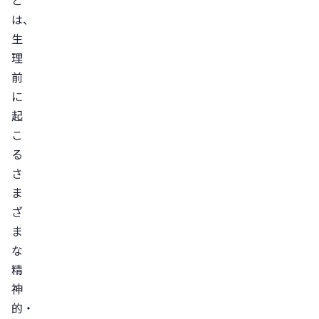
と
症
は、
状
生
は
理
年
前
齢
に
に
起
よ
こ
っ
る
て
さ
も
ま
変
ざ
化
ま
す
な
る
精
神
PMS
的・
の