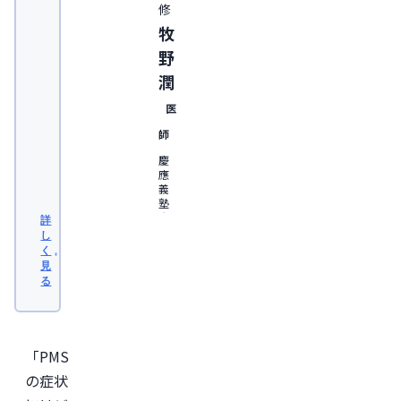
修
牧
野
潤
医
師
慶
應
義
塾
大
詳
学
し
医
く
学
見
部
る
卒
業。
日
本
形
「PMS
成
外
の症状
科