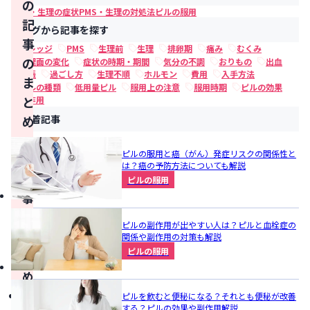
の
PMS・生理の症状
PMS・生理の対処法
ピルの服用
記
タグから記事を探す
事
ナレッジ
PMS
生理前
生理
排卵期
痛み
むくみ
の
心理面の変化
症状の時期・期間
気分の不調
おりもの
出血
妊娠
過ごし方
生理不順
ホルモン
費用
入手方法
ま
ピルの種類
低用量ピル
服用上の注意
服用時期
ピルの効果
と
副作用
新着記事
め
こ
ピルの服用と癌（がん）発症リスクの関係性と
の
は？癌の予防方法についても解説
記
ピルの服用
事
の
ピルの副作用が出やすい人は？ピルと血栓症の
ま
関係や副作用の対策も解説
ピルの服用
と
め
PMS（月
ピルを飲むと便秘になる？それとも便秘が改善
する？ピルの効果や副作用解説