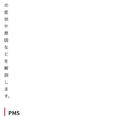
状
の
PMS
症
の
状
治
や
療
原
法
因
な
薬
ど
を
を
使
解
わ
説
な
し
い
ま
治
す。
療
症
PMS
状