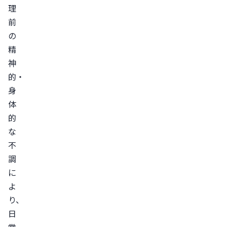
す
理
る
前
薬
の
精
を
神
使
的・
う
身
治
体
療
的
対
な
症
不
療
調
法
に
を
よ
行
り、
う
日
漢