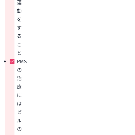
運
動
を
す
る
こ
と
PMS
の
治
療
に
は
ピ
ル
の