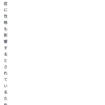
症
に
性
格
も
影
響
す
る
と
さ
れ
て
い
る
た
め