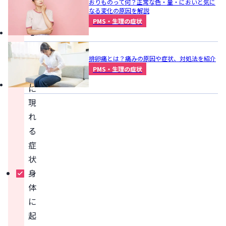
か
おりものって何？正常な色・量・においと気に
なる変化の原因を解説
ら
PMS・生理の症状
心
や
排卵痛とは？痛みの原因や症状、対処法を紹介
身
PMS・生理の症状
体
に
現
れ
る
症
状
身
体
に
起