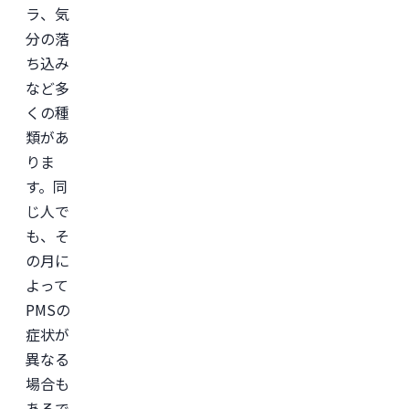
業
ラ、気
の
ヘ
分の落
ル
ち込み
ス
ケ
など多
ア・
IT
くの種
領
域
類があ
に
りま
て
従
す。同
事。

慶
じ人で
應
も、そ
義
塾
の月に
大
学
よって
医
PMSの
学
部
症状が
助
教
異なる
を
場合も
経
て、
あるで