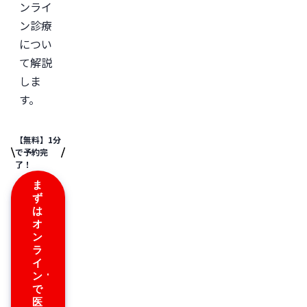
「レ
ンライ
バ
ン診療
ク
リ」
につい
監
修。
て解説
＜
しま
所
す。
属
学
会
＞

【無料】1分
日
で予約完
本
了！
形
成
ま
外
ず
科
学
は
会

オ
日
ン
本
ラ
美
イ
容
外
ン
科
で
学
医