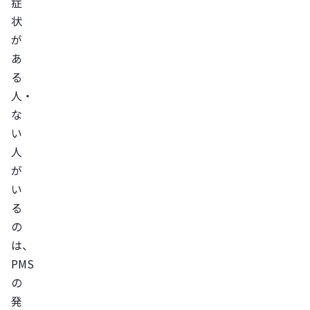
症
状
が
あ
る
人・
な
い
人
が
い
る
の
は、
PMS
の
発