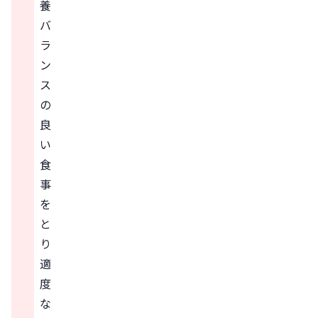
養
バ
ラ
ン
ス
の
良
い
食
事
を
と
り
適
度
な