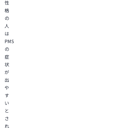
性
格
の
人
は
PMS
の
症
状
が
出
や
す
い
と
さ
れ