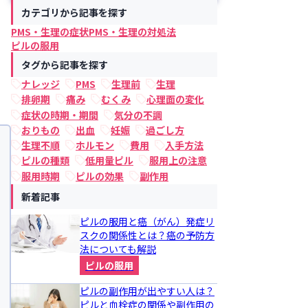
カテゴリから記事を探す
PMS・生理の症状
PMS・生理の対処法
ピルの服用
タグから記事を探す
ナレッジ
PMS
生理前
生理
排卵期
痛み
むくみ
心理面の変化
症状の時期・期間
気分の不調
おりもの
出血
妊娠
過ごし方
生理不順
ホルモン
費用
入手方法
ピルの種類
低用量ピル
服用上の注意
服用時期
ピルの効果
副作用
新着記事
ピルの服用と癌（がん）発症リ
スクの関係性とは？癌の予防方
法についても解説
ピルの服用
ピルの副作用が出やすい人は？
ピルと血栓症の関係や副作用の