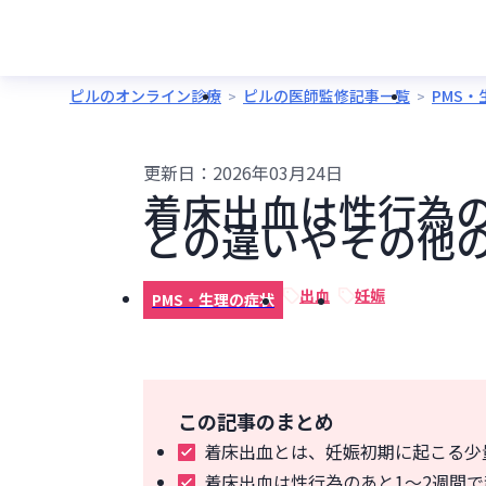
ピルのオンライン診療
ピルの医師監修記事一覧
PMS
更新日：
2026年03月24日
着床出血は性行為
との違いやその他
出血
妊娠
PMS・生理の症状
この記事のまとめ
着床出血とは、妊娠初期に起こる少
着床出血は性行為のあと1～2週間で