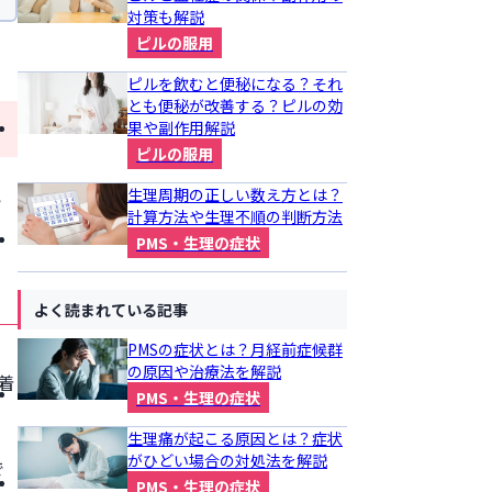
対策も解説
ピルの服用
ピルを飲むと便秘になる？それ
とも便秘が改善する？ピルの効
果や副作用解説
ピルの服用
生理周期の正しい数え方とは？
い
計算方法や生理不順の判断方法
PMS・生理の症状
よく読まれている記事
PMSの症状とは？月経前症候群
き
の原因や治療法を解説
着
PMS・生理の症状
生理痛が起こる原因とは？症状
がひどい場合の対処法を解説
で
PMS・生理の症状