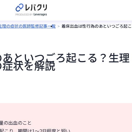
・生理の症状の医師監修記事一覧
着床出血は性行為のあといつごろ起こ
のあといつごろ起こる？生理
の症状を解説
量の出血のこと
起こり、期間は1〜2日程度と短い