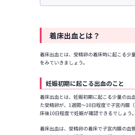
おりものが変化する
微熱が続く
強い眠気がある
生理痛に似た腹痛・違和感が
着床出血とは？
その他の症状
妊娠を確認する手順
着床出血とは、受精卵の着床時に起こる少
基礎体温を測る
をみていきましょう。
妊娠検査薬でチェックする
病院で受診する
妊娠初期に起こる出血のこと
妊娠初期に注意したいこと
着床出血や生理以外で出血する場
着床出血とは、妊娠初期に起こる少量の出
妊娠初期で考えられる症状
た受精卵が、1週間〜10日程度で子宮内膜
妊娠していない場合に考えら
床後10日程度で妊娠が確認できるでしょう
まとめ
着床出血は、受精卵の着床で子宮内膜の血管