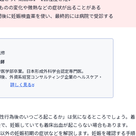
ものの変化や微熱などの症状が出ることがある
間後に妊娠検査薬を使い、最終的には病院で受診する
監修
医師
医学部卒業。日本形成外科学会認定専門医。

得後、外資系経営コンサルティング企業のヘルスケア・
事。

詳しく見る
学医学部助教を経て、美容医療を主とした
JSKINクリニ
オンライン診療サービス「レバクリ」監修。


学会

性行為後のいつごろ起こるか」は気になるところでしょう。着
会(JSAPS)
後で、妊娠していても着床出血が起こらない場合もあります。
は産婦人科専門医と共同で監修を行いました
以外の妊娠初期の症状などを解説します。妊娠を確認する手順