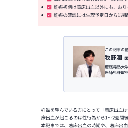
妊娠初期は着床出血以外にも、おり
妊娠の確認には生理予定日から1週
この記事の
牧野潤
慶應義塾大学
医師免許取
IT領域にて従
慶應義塾大
ック
、及び
＜所属学会＞
日本形成外科
妊娠を望んでいる方にとって「着床出血は
日本美容外科学
床出血が起こるのは性行為から1〜2週間
※この記事
本記事では、着床出血の時期や、着床出血