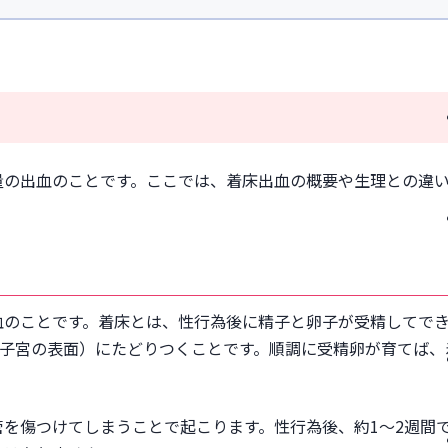
ある
量の出血のことです。ここでは、着床出血の概要や生理との違
合も
血のことです。着床とは、性行為後に精子と卵子が受精してで
（子宮の表面）にたどりつくことです。順調に受精卵が育てば、
れる症状
。
を傷つけてしまうことで起こります。性行為後、約1〜2週間