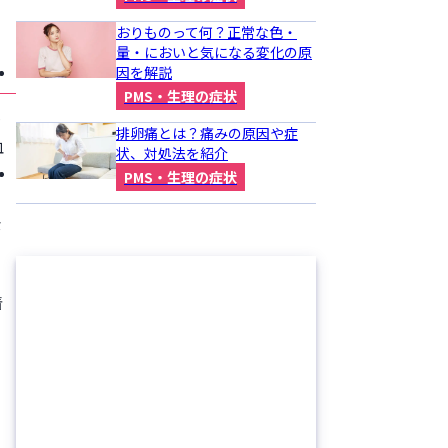
おりものって何？正常な色・
量・においと気になる変化の原
因を解説
PMS・生理の症状
妊
排卵痛とは？痛みの原因や症
血
状、対処法を紹介
PMS・生理の症状
な
着