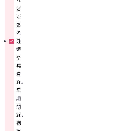
な
ど
が
あ
る
妊
娠
や
無
月
経、
早
期
閉
経、
病