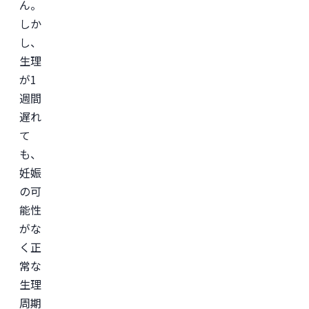
ん。
ル
しか
ス
ケ
し、
ア・
IT
生理
領
域
が1
に
週間
て
従
遅れ
事。

慶
て
應
も、
義
塾
妊娠
大
学
の可
医
能性
学
部
がな
助
教
く正
を
常な
経
て、
生理
美
容
周期
医