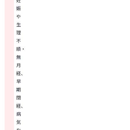
妊
娠
や
生
理
不
順・
無
月
経、
早
期
閉
経、
病
気