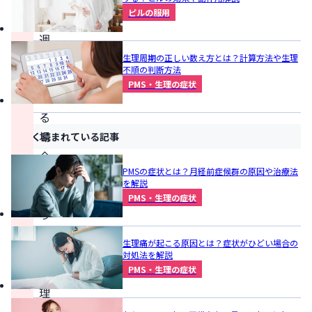
が
ピルの服用
1
週
間
生理周期の正しい数え方とは？計算方法や生理
不順の判断方法
遅
PMS・生理の症状
れ
る
場
よく読まれている記事
合
PMSの症状とは？月経前症候群の原因や治療法
で
を解説
あ
PMS・生理の症状
っ
て
生理痛が起こる原因とは？症状がひどい場合の
も、
対処法を解説
PMS・生理の症状
生
理