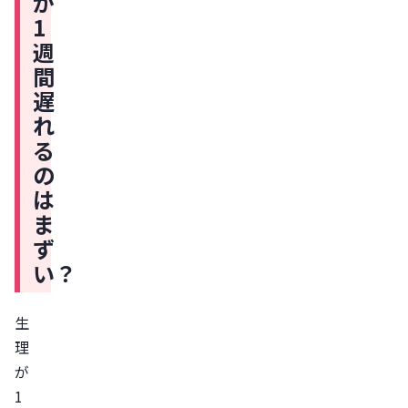
が
ま
1
ず
週
い？
間
生
遅
理
れ
が
る
遅
の
れ
は
る
ま
原
ず
因
い？
妊
娠
生
妊
理
娠
が
の
1