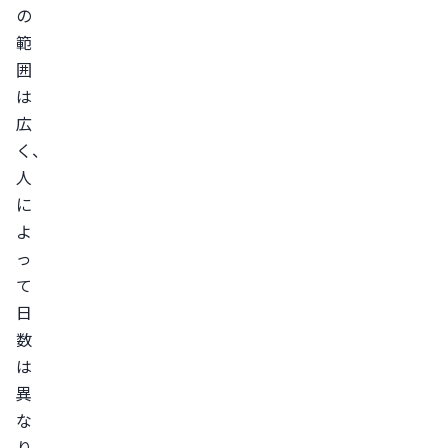
の
範
囲
は
広
く、
人
に
よ
っ
て
日
数
は
異
な
り