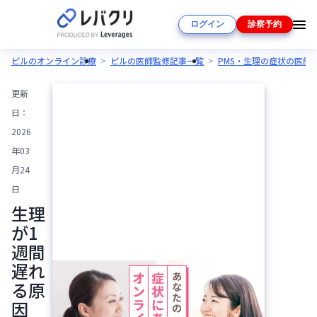
ログイン
診察予約
ピルのオンライン診療
ピルの医師監修記事一覧
PMS・生理の症状の医師
更新
日：
2026
年03
月24
日
生理
が1
週間
遅れ
る原
因