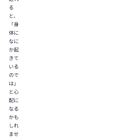
定
る
専
と、
門
医。

「身
医
師
体に
免
許
なに
取
か起
得
後、
きて
外
資
いる
系
ので
経
営
は」
コ
ン
と心
サ
配に
ル
テ
なる
ィ
ン
かも
グ
しれ
企
業
ませ
の
ヘ