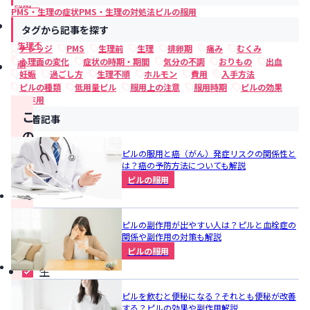
時期・
PMS・生理の症状
PMS・生理の対処法
ピルの服用
期間
タグから記事を探す
生理不
ナレッジ
PMS
生理前
生理
排卵期
痛み
むくみ
心理面の変化
症状の時期・期間
気分の不調
おりもの
出血
順
妊娠
過ごし方
生理不順
ホルモン
費用
入手方法
ピルの種類
低用量ピル
服用上の注意
服用時期
ピルの効果
副作用
こ
新着記事
の
記
ピルの服用と癌（がん）発症リスクの関係性と
は？癌の予防方法についても解説
事
ピルの服用
の
ま
ピルの副作用が出やすい人は？ピルと血栓症の
と
関係や副作用の対策も解説
め
ピルの服用
生
理
ピルを飲むと便秘になる？それとも便秘が改善
する？ピルの効果や副作用解説