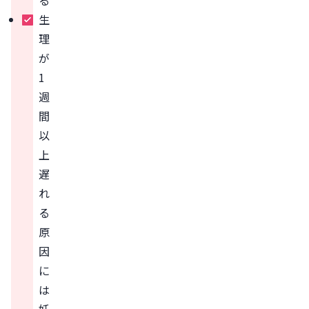
る
生
理
が
1
週
間
以
上
遅
れ
る
原
因
に
は