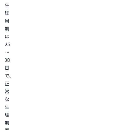
は
生
避
理
け
周
る
期
生
は
活
25
リ
～
ズ
38
ム
日
を
で、
整
正
え
常
る
な
生
生
理
理
期
が