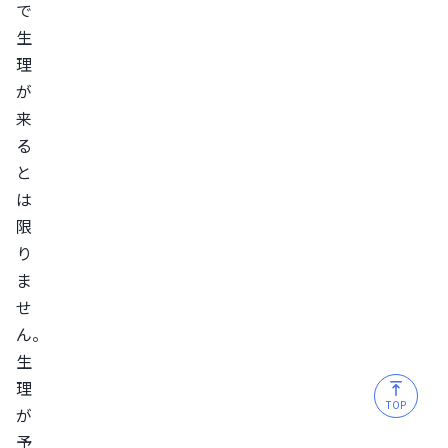
で
生
理
が
来
る
と
は
限
り
ま
せ
ん。
生
理
TOP
が
予