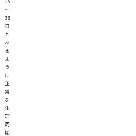
25
～
38
日
と
あ
る
よ
う
に
正
常
な
生
理
周
期