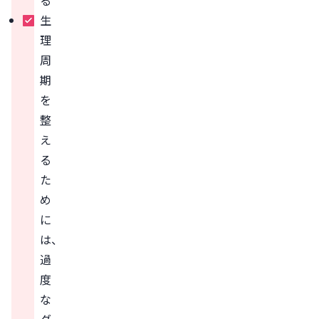
る
生
理
周
期
を
整
え
る
た
め
に
は、
過
度
な