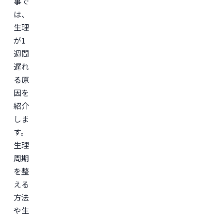
事で
リ」
は、
監
修。
生理
＜
が1
所
週間
属
学
遅れ
会
＞

る原
日
因を
本
形
紹介
成
外
しま
科
す。
学
会

生理
日
本
周期
美
を整
容
外
える
科
学
方法
会
や生
(JSAPS)