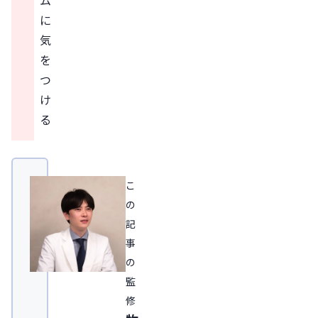
ム
に
気
を
つ
け
る
こ
の
記
事
の
監
修