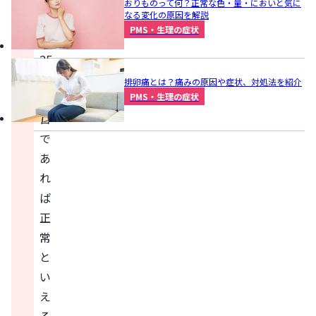
周
おりものって何？正常な色・量・においと気に
なる変化の原因を解説
期
PMS・生理の症状
が
25
～
排卵痛とは？痛みの原因や症状、対処法を紹介
PMS・生理の症状
38
日
で
あ
れ
ば
正
常
と
い
え