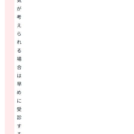
気
が
考
え
ら
れ
る
場
合
は
早
め
に
受
診
す