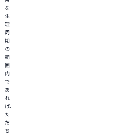
気
な
生
生
理
理
周
周
期
期
を
の
整
範
え
囲
る
内
た
で
め
あ
の
れ
対
ば、
処
た
法
だ
ス
ち