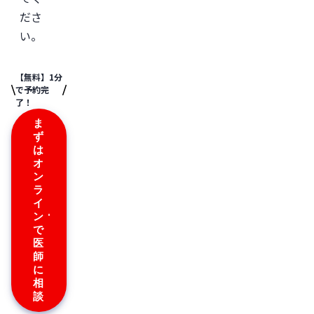
ださ
い。
【無料】1分
で予約完
了！
ま
ず
は
オ
ン
ラ
イ
ン
で
医
師
に
相
談