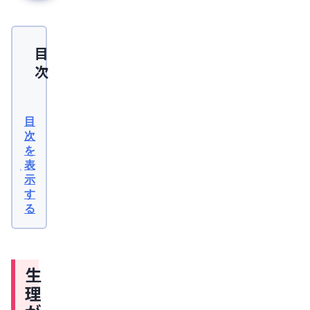
目
次
生
理
目
が
次
を
1
表
週
示
間
す
る
遅
れ
る
生
の
理
は