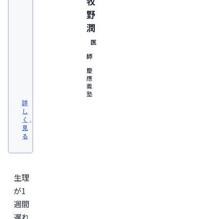
牧
野
潤
医
師
慶
應
義
塾
大
詳
学
し
医
く
学
見
部
る
卒
業。
日
本
形
生理
成
外
が1
科
週間
学
会
遅れ
認