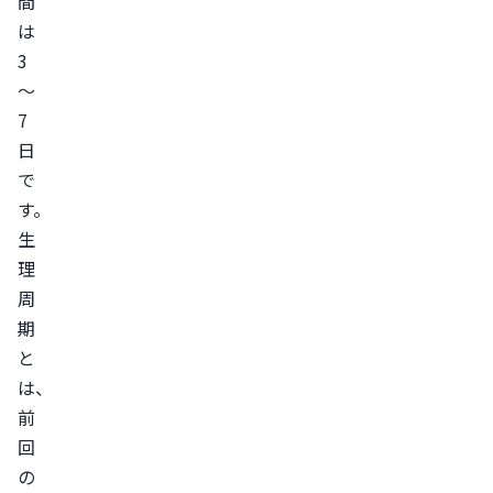
間
遅
は
れ
3
る
～
場
7
合
日
に
で
受
す。
診
生
す
理
る
周
目
期
安
と
ま
は、
と
前
め
回
の