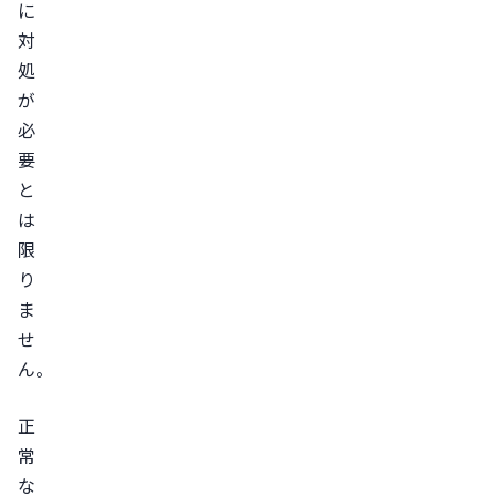
ト
に
レ
対
ス
処
を
が
た
必
め
要
と
な
は
い
限
過
り
度
ま
な
せ
ダ
ん。
イ
エ
正
ッ
常
ト
な