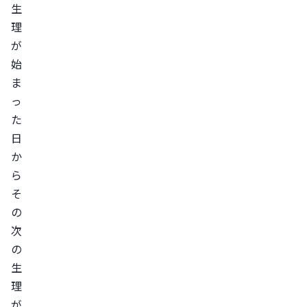
生
理
が
始
ま
っ
た
日
か
ら
そ
の
次
の
生
理
が