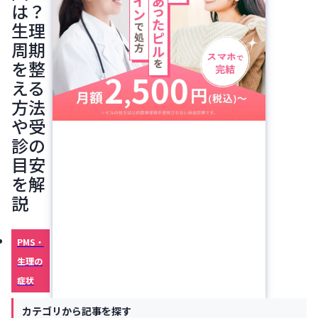
は？
生理
周期
を整
える
方法
や受
診の
目安
を解
説
PMS・
生理の
症状
症状の
カテゴリから記事を探す