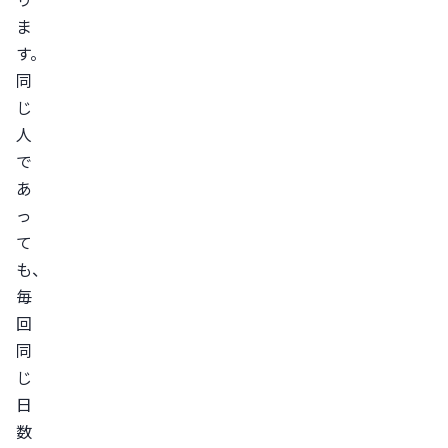
ま
す。
同
じ
人
で
あ
っ
て
も、
毎
回
同
じ
日
数