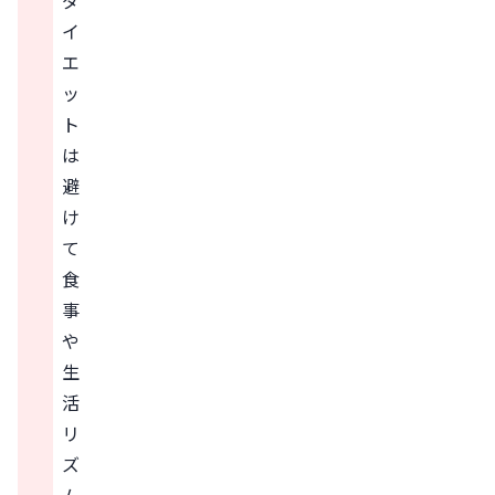
ダ
イ
エ
ッ
ト
は
避
け
て
食
事
や
生
活
リ
ズ