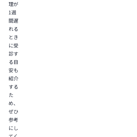
理が
※
こ
1週
の
記
間遅
事
れる
は
産
とき
婦
人
に受
科
診す
専
門
る目
医
と
安も
共
紹介
同
で
する
監
修
た
を
め、
行
い
ぜひ
ま
し
参考
た
にし
てく