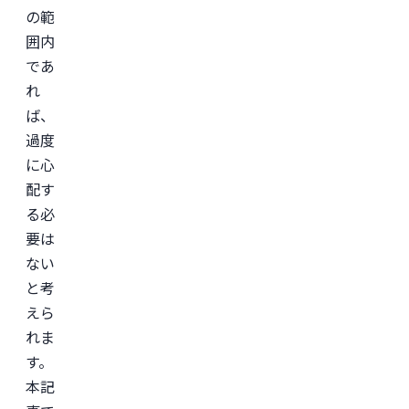
の範
療
を
囲内
主
と
であ
し
た
れ
JSKIN
ば、
ク
リ
過度
ニ
ッ
に心
ク
、
配す
及
び
る必
オ
ン
要は
ラ
ない
イ
ン
と考
診
療
えら
サ
れま
ー
ビ
す。
ス
「レ
本記
バ
ク