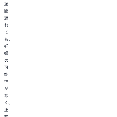
初
週
期
間
症
遅
状
れ
生
て
理
も、
不
妊
順・
娠
無
の
月
可
経
能
性
早
が
期
な
閉
く、
経
正
病
常