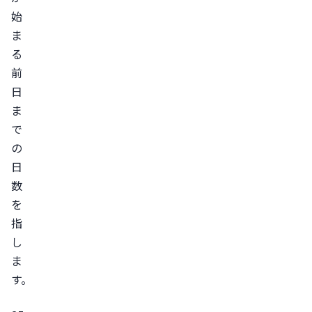
始
ま
る
前
日
ま
で
の
日
数
を
指
し
ま
す。