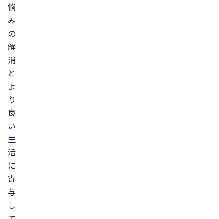
悩
み
の
解
消
と
よ
り
良
い
生
活
に
寄
与
し
て