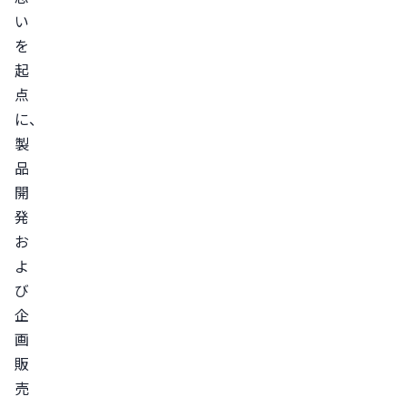
骨
い
盤
を
底
起
筋
点
ク
に、
ッ
製
シ
品
開
ョ
発
ン
お
「底
よ
律」
び
日
企
本
画
入
販
浴
売
協