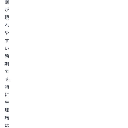
調
が
現
れ
や
す
い
時
期
で
す。

特
に
生
理
痛
は