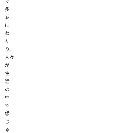
で
多
岐
に
わ
た
り、
人々
が
生
活
の
中
で
感
じ
る