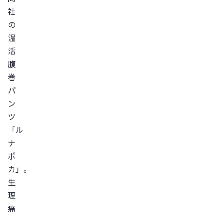
社
の
温
活
腹
巻
パ
ン
ツ
「ル
ナ
ポ
カ」。
生
理
痛