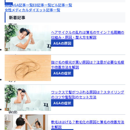
報
男性AGA記事一覧
ED記事一覧
ピル記事一覧
女性メディカルダイエット記事一覧
本記
新着記事
事で
は、
ヘアサイクルの乱れは薄毛のサイン？毛周期の
仕組み・原因・整え方を解説
女性
AGAの原因
特有
の冷
抜け毛の根元が黒い原因は？注意が必要な毛根
えや
や改善方法を解説
痛み
AGAの症状
のケ
アに
ワックスで髪がつぶれる原因は？スタイリング
つな
のコツや髪型別のセット方法
がる
AGAの症状
製品
を提
軟毛ははげる？軟毛化の原因と薄毛の改善方法
供す
を解説