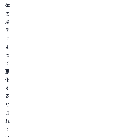
体
の
冷
え
に
よ
っ
て
悪
化
す
る
と
さ
れ
て