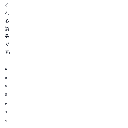
く
れ
る
製
品
で
▲
画
像
提
供：
株
式