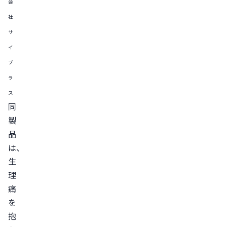
会
社
サ
イ
プ
ラ
ス
同
製
品
は、
生
理
痛
を
抱