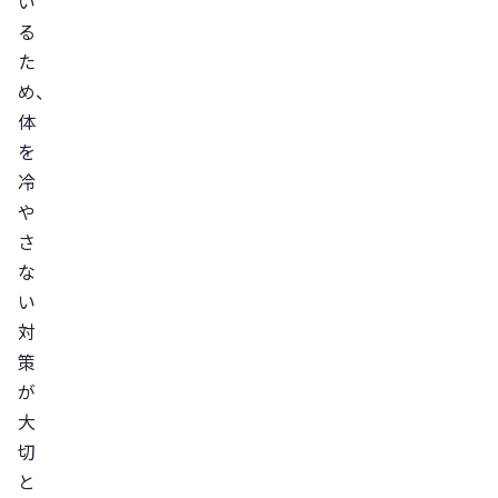
い
る
た
め、
体
を
冷
や
さ
な
い
対
策
が
大
切
と