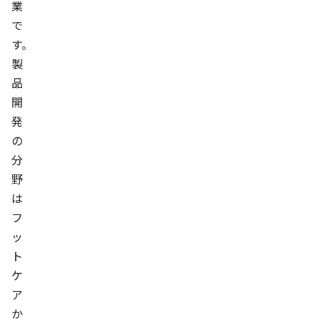
業
で
す。

製
品
開
発
の
分
野
は
フ
ッ
ト
ケ
ア
か