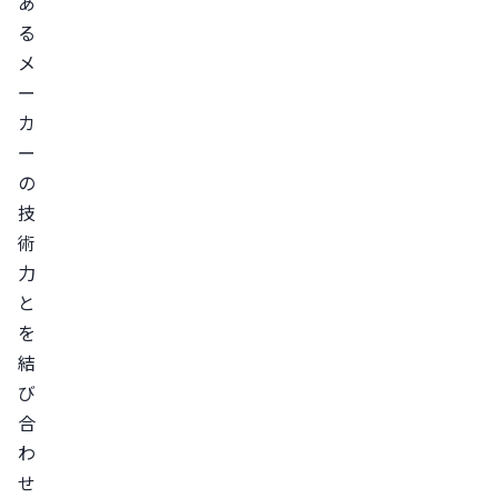
あ
る
メ
ー
カ
ー
の
技
術
力
と
を
結
び
合
わ
せ