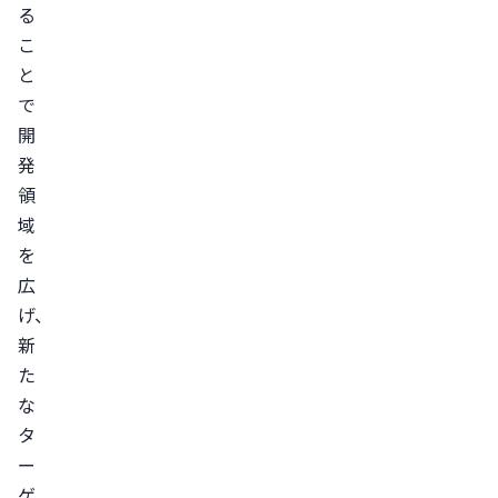
る
こ
と
で
開
発
領
域
を
広
げ、
新
た
な
タ
ー
ゲ