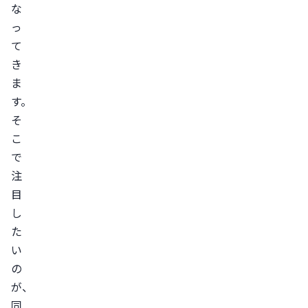
な
っ
て
き
ま
す。

そ
こ
で
注
目
し
た
い
の
が、
同