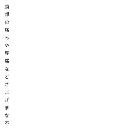
腹
部
の
痛
み
や
腰
痛
な
ど
さ
ま
ざ
ま
な
不