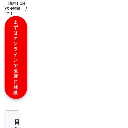
【無料】1分
で予約完
了！
ま
ず
は
オ
ン
ラ
イ
ン
で
医
師
に
相
談
目