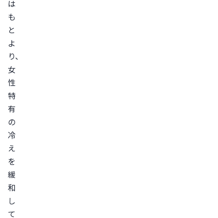
は
も
と
よ
り、
女
性
特
有
の
冷
え
を
緩
和
し
て