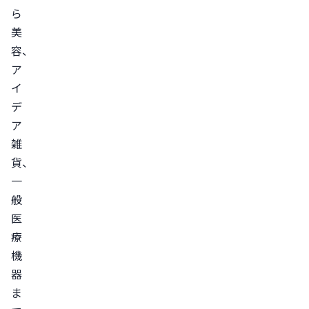
ら
美
容、
ア
イ
デ
ア
雑
貨、
一
般
医
療
機
器
ま