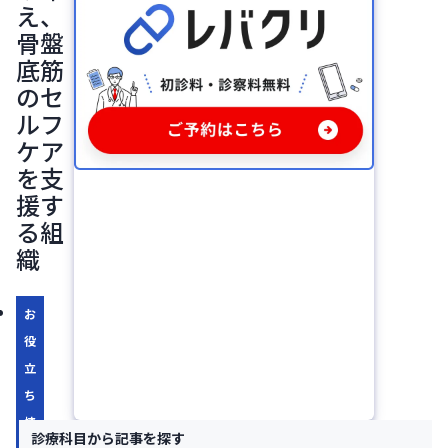
え、
骨盤
底筋
のセ
ルフ
ケア
を支
援す
る組
織
お
役
立
ち
情
診療科目から記事を探す