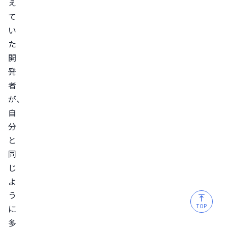
え
て
い
た
開
発
者
が、
自
分
と
同
じ
よ
う
TOP
に
多