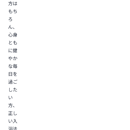
方は
もち
ろ
ん、
心身
とも
に健
やか
な毎
日を
過ご
した
い
方、
正し
い入
浴法