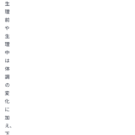
生
理
前
や
生
理
中
は
体
調
の
変
化
に
加
え、
下