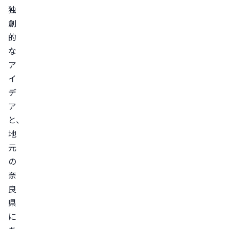
定・
独
資
創
的
格
な
講
ア
座
イ
デ
ア
と、
地
元
の
奈
良
県
に