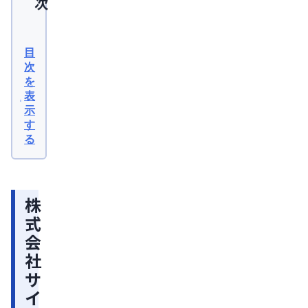
次
株
式
目
会
次
を
社
表
サ
示
イ
す
る
プ
ラ
ス
株
温
式
活
会
腹
社
巻
サ
パ
イ
ン