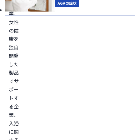
AGAの症状
る企
業、
女性
の健
康を
独自
開発
した
製品
でサ
ポー
トす
る企
業、
入浴
に関