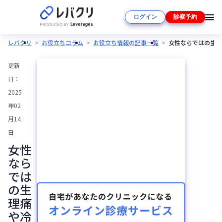
ログイン
診察予約
レバクリ
お役立ちコラム
お役立ち情報の記事一覧
女性ならではの生理
更新
日：
2025
年02
月14
日
女性
なら
では
の生
理痛
や冷