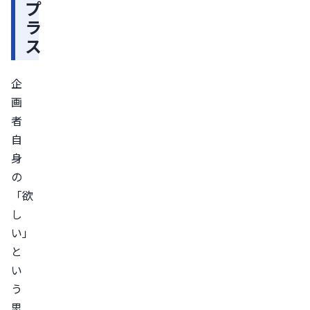
プ
ツ
ラ
「ル
ス
ナ
ポ
企
カ」
画
株
者
式
自
会
身
社
の
ア
「欲
ル
し
フ
い」
ァ
と
ッ
い
ク
う
ス
思