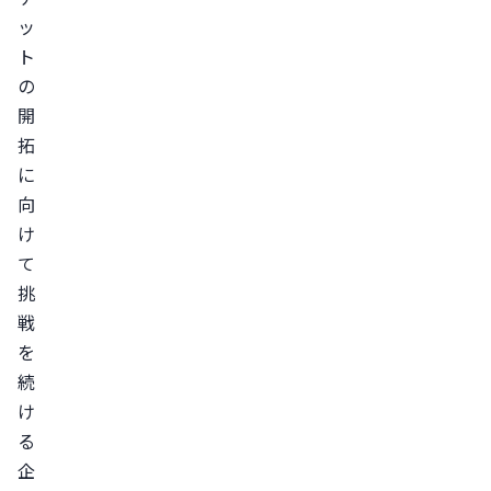
ッ
ト
の
開
拓
に
向
け
て
挑
戦
を
続
け
る
企