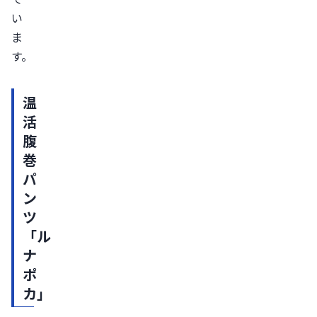
い
ま
す。
温
活
腹
巻
パ
ン
ツ 
「ル
ナ
ポ
カ」