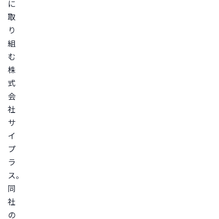
に
会
取
お
り
風
組
呂
む
の
株
「正
式
し
会
い
社
入
サ
り
イ
方」
プ
に
ラ
関
ス。
す
同
る
社
検
の