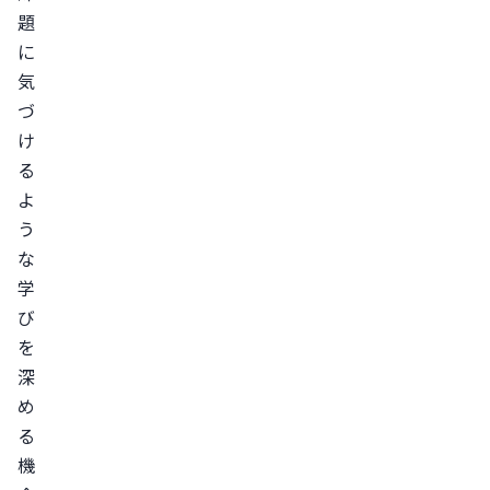
題
に
気
づ
け
る
よ
う
な
学
び
を
深
め
る
機