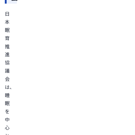
つ
日
い
本
て
眠
育
推
進
協
議
会
は、
睡
眠
を
中
心