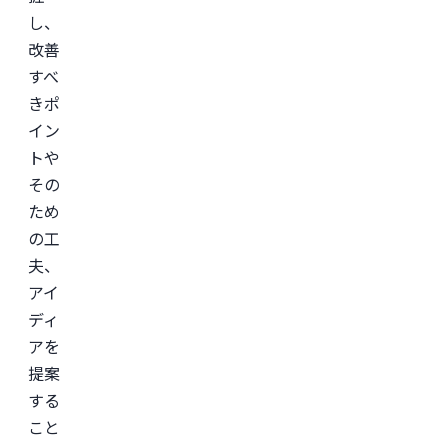
し、
改善
すべ
きポ
イン
トや
その
ため
の工
夫、
アイ
ディ
アを
提案
する
こと