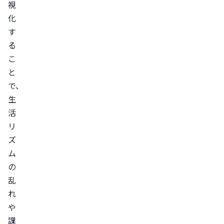
視
化
す
る
こ
と
で、
生
活
リ
ズ
ム
の
乱
れ
や
課