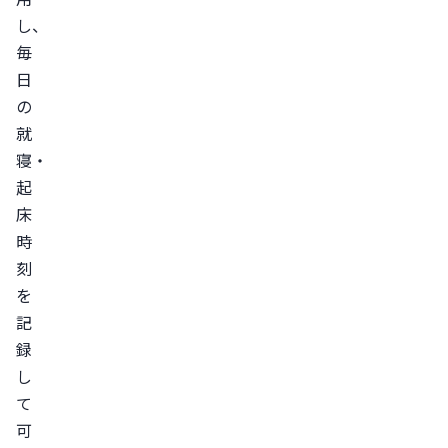
し、
毎
日
の
就
寝・
起
床
時
刻
を
記
録
し
て
可