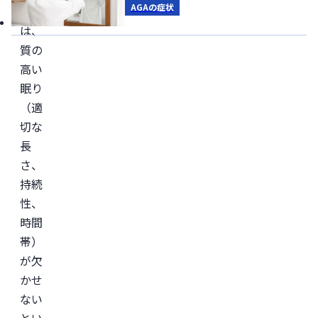
AGAの症状
長に
は、
質の
高い
眠り
（適
切な
長
さ、
持続
性、
時間
帯）
が欠
かせ
ない