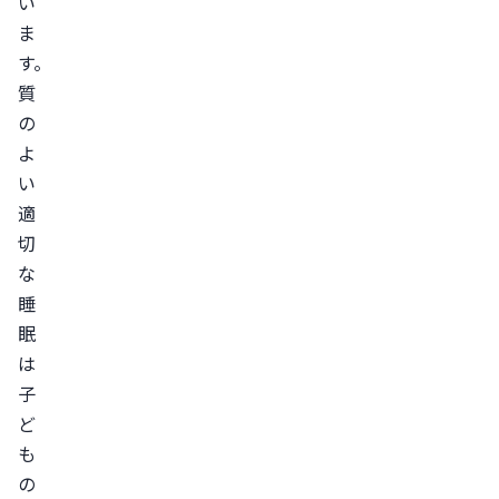
い
ま
す。
質
の
よ
い
適
切
な
睡
眠
は
子
ど
も
の