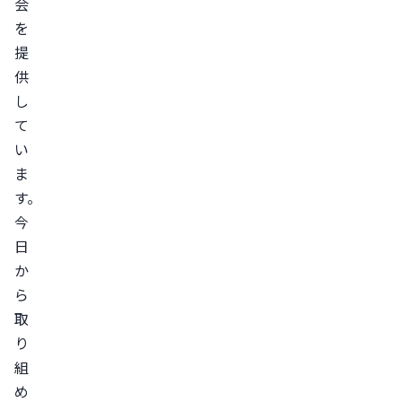
会
を
提
供
し
て
い
ま
す。
今
日
か
ら
取
り
組
め