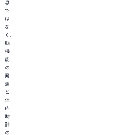
息
で
は
な
く、
脳
機
能
の
発
達
と
体
内
時
計
の