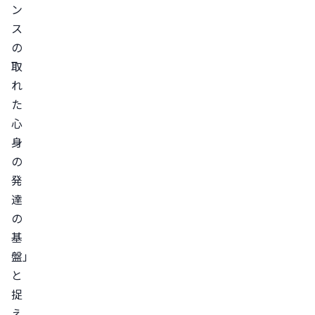
ン
ス
の
取
れ
た
心
身
の
発
達
の
基
盤」
と
捉
え、