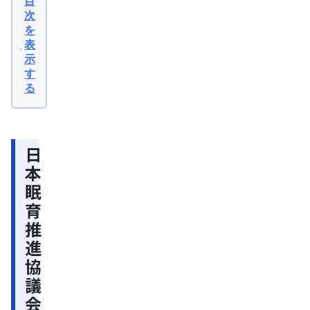
目
眠
次
を
育
表
推
示
進
す
る
協
議
会
日
眠
本
育
眠
に
育
関
推
す
進
る
協
講
議
座
会
に