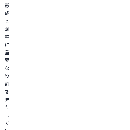
形
成
と
調
整
に
重
要
な
役
割
を
果
た
し
て