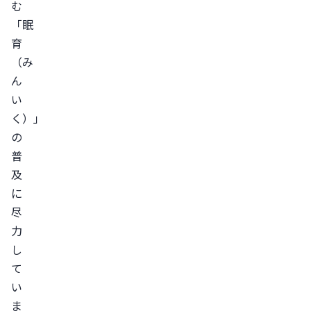
む
「眠
育
（み
ん
い
く）」
の
普
及
に
尽
力
し
て
い
ま