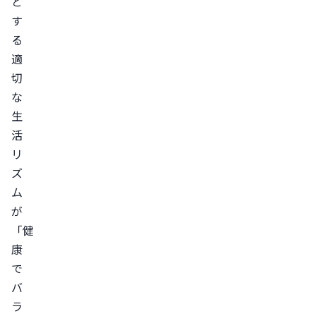
と
す
る
適
切
な
生
活
リ
ズ
ム
が
「健
康
で
バ
ラ