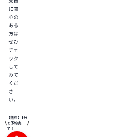
支援
に関
心の
ある
方は
ぜひ
チェ
ック
して
みて
くだ
さ
い。
【無料】1分
で予約完
了！