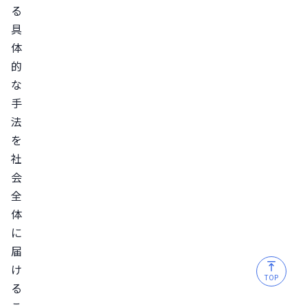
る
具
体
的
な
手
法
を
社
会
全
体
に
届
け
TOP
る
こ