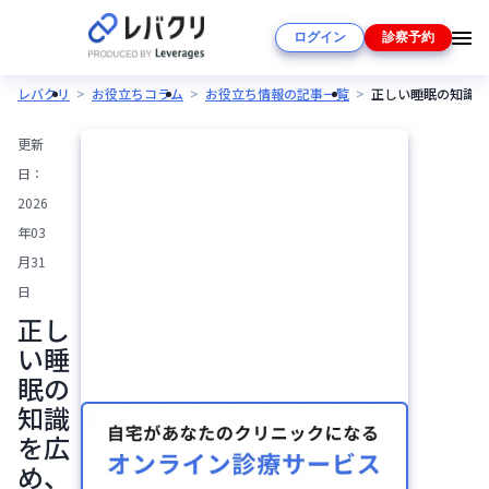
ログイン
診察予約
レバクリ
お役立ちコラム
お役立ち情報の記事一覧
正しい睡眠の知識を
更新
日：
2026
年03
月31
日
正し
い睡
眠の
知識
を広
め、