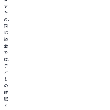
す
た
め、
同
協
議
会
で
は、
子
ど
も
の
睡
眠
と