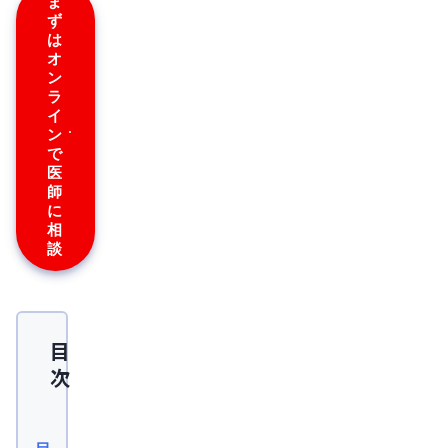
ま
ず
は
オ
ン
ラ
イ
ン
で
医
師
に
相
談
目
次
日
本