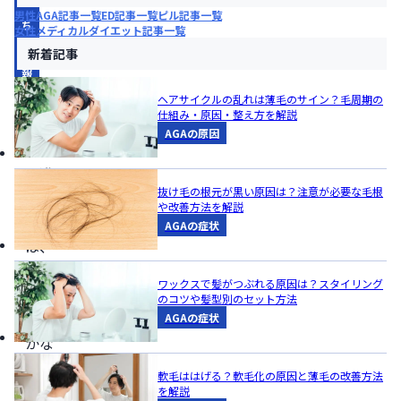
立
男性AGA記事一覧
ED記事一覧
ピル記事一覧
ち
女性メディカルダイエット記事一覧
情
新着記事
報
ヘアサイクルの乱れは薄毛のサイン？毛周期の
仕組み・原因・整え方を解説
日本
AGAの原因
眠育
推進
抜け毛の根元が黒い原因は？注意が必要な毛根
協議
や改善方法を解説
会
AGAの症状
は、
子ど
ワックスで髪がつぶれる原因は？スタイリング
もの
のコツや髪型別のセット方法
健や
AGAの症状
かな
心身
軟毛ははげる？軟毛化の原因と薄毛の改善方法
の成
を解説