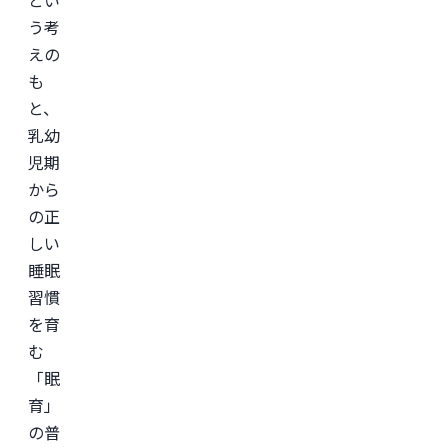
とい
う考
えの
も
と、
乳幼
児期
から
の正
しい
睡眠
習慣
を育
む
「眠
育」
の普