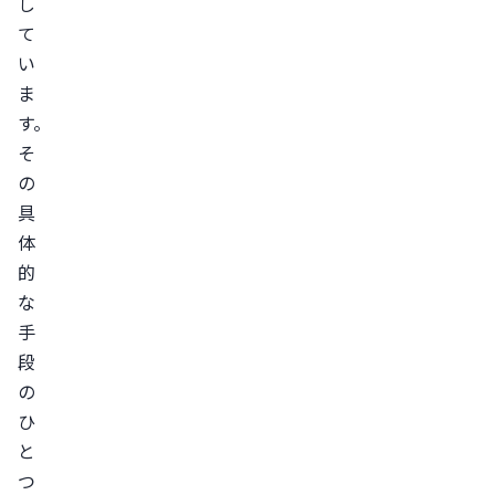
し
て
い
ま
す。
そ
の
具
体
的
な
手
段
の
ひ
と
つ