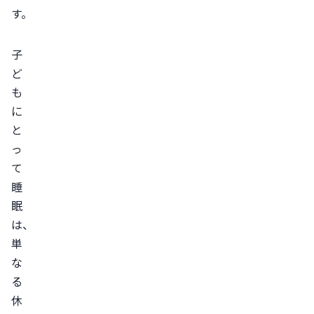
子
ど
も
に
と
っ
て
睡
眠
は、
単
な
る
休