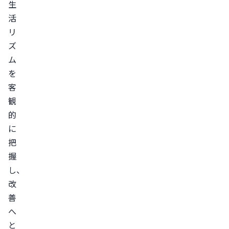
生
活
リ
ズ
ム
を
客
観
的
に
把
握
し、
改
善
へ
と