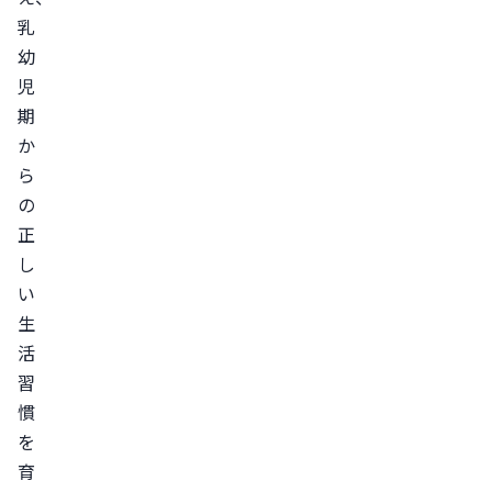
乳
幼
児
期
か
ら
の
正
し
い
生
活
習
慣
を
育