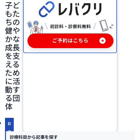
子ど
もた
ちの
健や
かな
成長
を支
える
ため
に活
動す
る団
体
お
役
診療科目から記事を探す