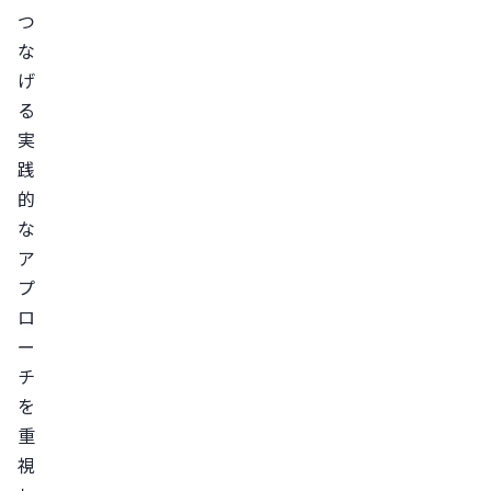
つ
な
げ
る
実
践
的
な
ア
プ
ロ
ー
チ
を
重
視