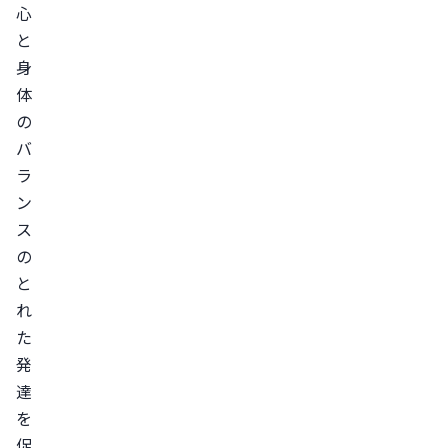
心
と
身
体
の
バ
ラ
ン
ス
の
と
れ
た
発
達
を
促