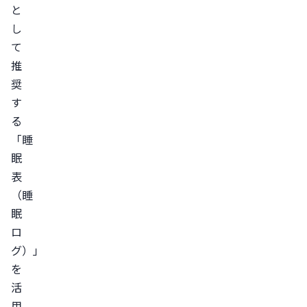
と
し
て
推
奨
す
る
「睡
眠
表
（睡
眠
ロ
グ）」
を
活
用