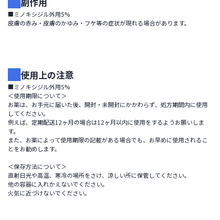
副作用
■ミノキシジル外用5%

皮膚の赤み・皮膚のかゆみ・フケ等の症状が現れる場合があります。
使用上の注意
■ミノキシジル外用5%

＜使用期限について＞

お薬は、お手元に届いた後、開封・未開封にかかわらず、処方期間内に使用
してください。

例えば、定期配送12ヶ月の場合は12ヶ月以内に使用をするようお願いしま
す。

また、お薬によって使用期限の記載がある場合でも、お早めに使用されるこ
とをお勧めします。

＜保存方法について＞

直射日光や高温、寒冷の場所をさけ、涼しい所に保管してください。

他の容器に入れかえないでください。

火気に近づけないでください。