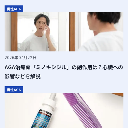
男性AGA
13:15
13:30
13:45
14:00
2026年07月22日
14:15
AGA治療薬「ミノキシジル」の副作用は？心臓への
14:30
影響などを解説
14:45
男性AGA
15:00
15:15
15:30