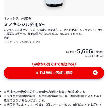
ミノキシジル外用5%
ミノキシジル外用5%
ミノキシジル外用薬（5%）を頭皮に直接塗布し、発毛を促進するプランです。 他の
内服薬との併用で、発毛効果をさらに高めたい方におすすめです。
内容
ミノキシジル外用5%（1本）
5,666
1本あたり
円（税抜）
6,232
円（税込）
診察から処方まで最短15分
まずは無料で医師に相談
※男性AGAの治療は公的医療保険が適用されない自由診療です。
※既往歴や治療中の疾患、服用中のお薬がある等、医師の判断によりお薬を
処方できない場合がございます。
※納品状況によっては、代替薬（例：メーカー違い、剤形違い）をお届けす