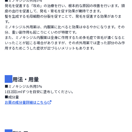
■ミノキシジル外用5%

発毛を促進する「攻め」の治療を行い、根本的な原因の改善を行います。頭
皮の血行を促進して、発毛・育毛を促す効果が期待できます。

髪を生成する毛母細胞の分裂を促すことで、発毛を促進する効果がありま
す。

ミノキシジル外用薬は、内服薬に比べると効果はゆるやかになります。その
分、重い副作用も起こりにくいのが特徴です。

また、ミノキシジル内服薬は全身に作用するため多毛症で体毛が濃くなると
いったことが起こる場合がありますが、その点外用薬では塗った部分のみ作
用するためこうした症状が出づらいメリットもあります。
用法・用量
■ミノキシジル外用5%

1日2回1mlずつを目安に塗布してください。
■成分量
お薬の成分量詳細はこちら