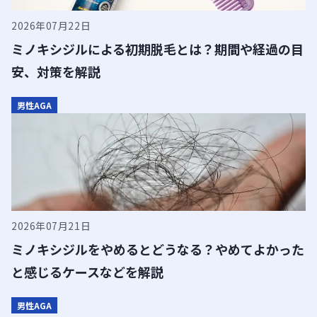
2026年07月22日
15:45
ミノキシジルによる初期脱毛とは？期間や経過の目
16:00
安、対策を解説
16:15
男性AGA
16:30
16:45
17:00
17:15
2026年07月21日
17:30
ミノキシジルをやめるとどうなる？やめてよかった
と感じるケースなどを解説
17:45
男性AGA
18:00