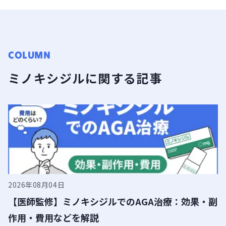
10:45
11:00
COLUMN
11:15
ミノキシジルに関する記事
11:30
11:45
12:00
12:15
12:30
2026年08月04日
【医師監修】ミノキシジルでのAGA治療：効果・副
12:45
作用・費用などを解説
13:00