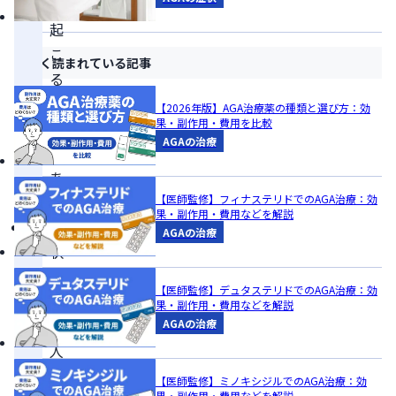
で
起
こ
よく読まれている記事
る
現
【2026年版】AGA治療薬の種類と選び方：効
果・副作用・費用を比較
象
AGAの治療
で
あ
【医師監修】フィナステリドでのAGA治療：効
る
果・副作用・費用などを解説
症
AGAの治療
状
に
【医師監修】デュタステリドでのAGA治療：効
は
果・副作用・費用などを解説
個
AGAの治療
人
差
【医師監修】ミノキシジルでのAGA治療：効
果・副作用・費用などを解説