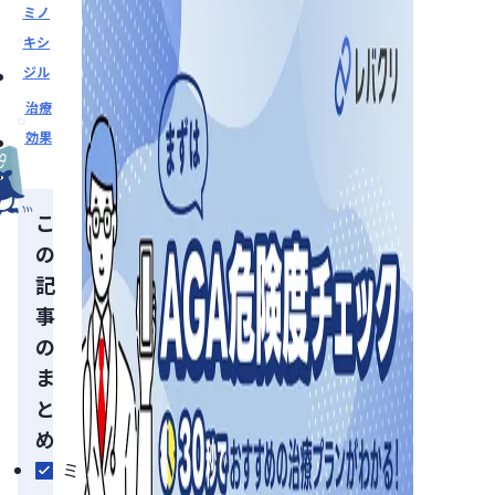
ミノ
キシ
ジル
治療
効果
こ
の
記
事
の
ま
と
め
ミ