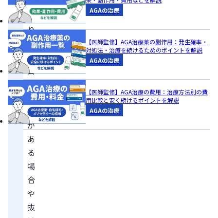
が
AGAの治療
あ
り、
見
【医師監修】AGA治療薬の副作用：発生確率・
対処法・治療を続けるためのポイントを解説
た
AGAの治療
目
の
【医師監修】AGA治療の費用：治療方法別の費
変
用比較と安く続けるポイントを解説
化
AGAの治療
が
あ
る
場
合
や
抜