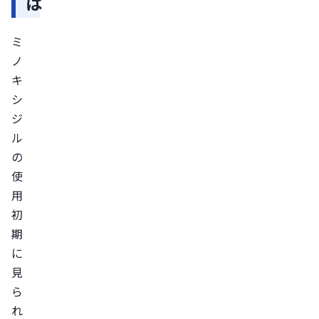
は
【開
始〜
ミ
1
ノ
ヶ
キ
月】
シ
脱
ジ
毛
ル
が
の
始
使
ま
用
り
初
期
不
に
安
見
に
ら
な
れ
る