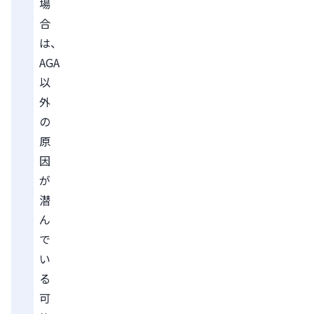
場
合
は、
AGA
以
外
の
原
因
が
潜
ん
で
い
る
可