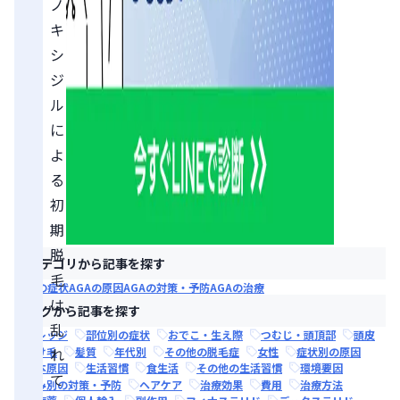
ノ
キ
シ
ジ
ル
に
よ
る
初
期
脱
カテゴリから記事を探す
毛
AGAの症状
AGAの原因
AGAの対策・予防
AGAの治療
は、
タグから記事を探す
乱
ナレッジ
部位別の症状
おでこ・生え際
つむじ・頭頂部
頭皮
抜け毛
れ
髪質
年代別
その他の脱毛症
女性
症状別の原因
根本原因
生活習慣
食生活
その他の生活習慣
環境要因
て
悩み別の対策・予防
ヘアケア
治療効果
費用
治療方法