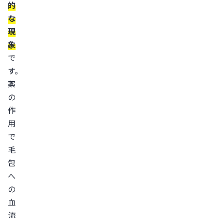
的
落
な
ち
現
着
象
き
で
効
す。
果
薬
を
の
実
作
感
用
し
で
始
毛
め
包
る
へ
時
の
期
血
ミ
流