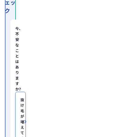
ェッ
系
経
ク
営
コ
ン
サ
今、
ル
不
テ
安
ィ
な
ン
グ
こ
企
と
業
は
の
あ
ヘ
り
ル
ま
ス
す
ケ
か?
ア・
IT
領
抜
域
け
に
毛
て
が
従
増
事。

え
慶
て
應