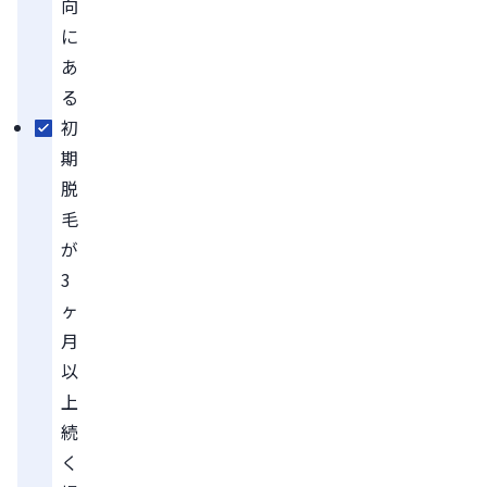
向
に
あ
る
初
期
脱
毛
が
3
ヶ
月
以
上
続
く