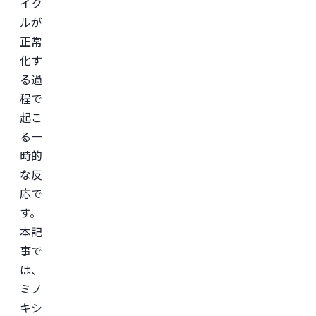
イク
ルが
正常
化す
る過
程で
起こ
る一
時的
な反
応で
す。
本記
事で
は、
ミノ
キシ