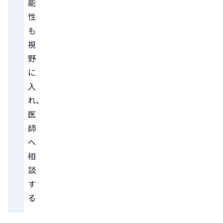
能
性
も
視
野
に
入
れ、
医
師
へ
相
談
す
る