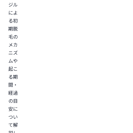
ジル
によ
る初
期脱
毛の
メカ
ニズ
ムや
起こ
る期
間・
経過
の目
安に
つい
て解
説し