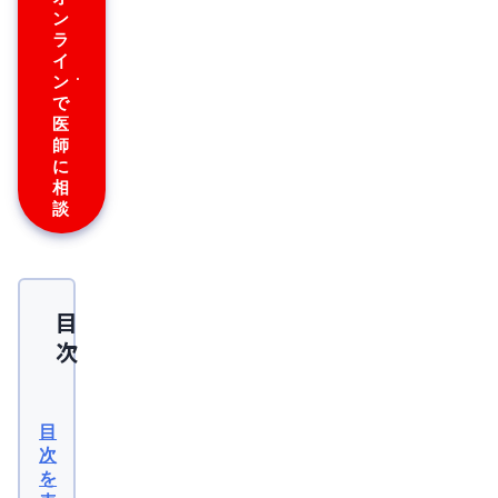
ン
ラ
イ
ン
で
医
師
に
相
談
目
次
ミ
ノ
目
キ
次
を
シ