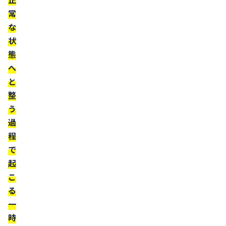
生
常
え
な
始
状
め
態
る
へ
時
と
整
期
う
【3〜
過
6
程
ヶ
で
月
起
以
こ
降】
る
脱
一
毛
時
が