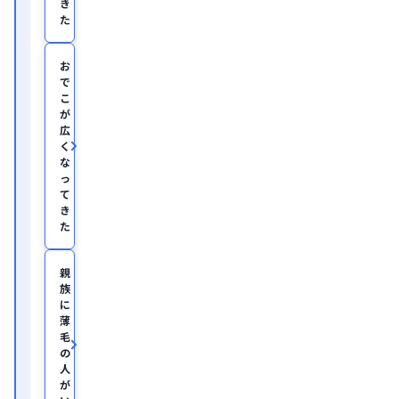
き
義
塾
た
大
学
医
お
学
で
部
こ
助
が
教
広
を
く
経
て、
な
美
っ
容
て
医
き
療
た
を
主
と
親
し
族
た
JSKIN
に
ク
薄
リ
毛
ニ
の
ッ
人
ク
、
が
及