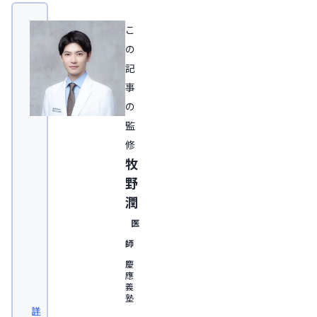
こ
の
記
事
の
監
修
牧
野
潤
医
師
慶
應
義
塾
大
詳