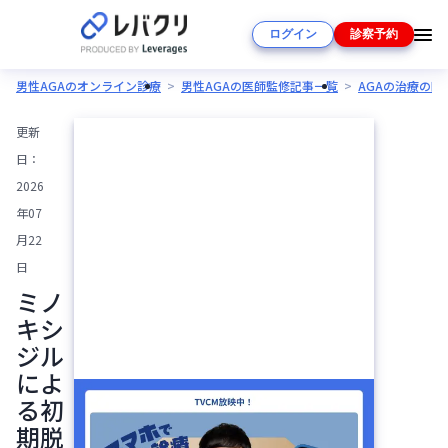
ログイン
診察予約
男性AGAのオンライン診療
男性AGAの医師監修記事一覧
AGAの治療の
更新
日：
2026
年07
月22
日
ミノ
キシ
ジル
によ
る初
期脱