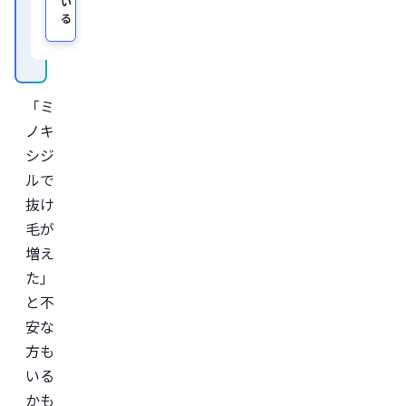
い
び
る
オ
ン
ラ
イ
ン
診
「ミ
療
サ
ノキ
ー
ビ
シジ
ス
ルで
「レ
バ
抜け
ク
リ」
毛が
監
増え
修。
た」
＜
所
と不
属
学
安な
会
方も
＞

日
いる
本
形
かも