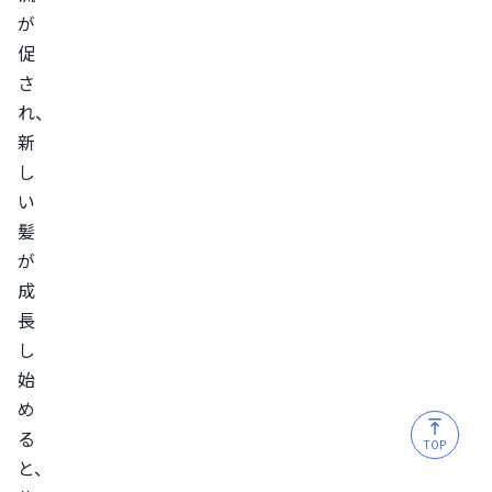
ノ
が
促
キ
さ
シ
れ、
ジ
新
ル
し
で
い
初
髪
期
が
脱
成
毛
長
が
し
起
始
き
め
た
る
TOP
場
と、
合