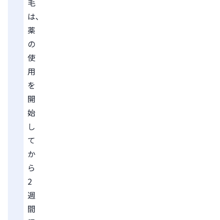
毛
は、
薬
の
使
用
を
開
始
し
て
か
ら
2
週
間