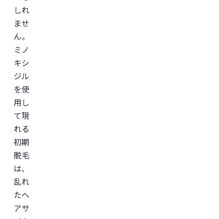
成
しれ
外
科
ませ
学
会

ん。
日
ミノ
本
美
キシ
容
外
ジル
科
を使
学
会
用し
(JSAPS)
て現
れる
初期
脱毛
は、
乱れ
たヘ
アサ