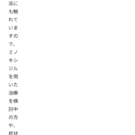
法に
も触
れて
いま
すの
で、
ミノ
キシ
ジル
を用
いた
治療
を検
討中
の方
や、
症状