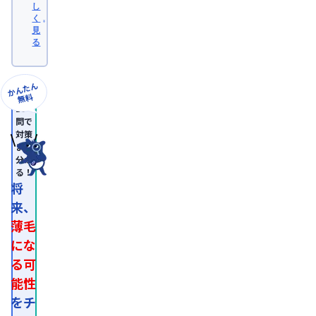
学
し
医
く
学
見
部
る
卒
業。
日
本
かんたん
形
無料
成
10
外
問で
科
対策
学
まで
会
分か
認
る！
定
専
将
門
来、
医。

医
薄毛
師
免
にな
許
る可
取
得
能性
後、
外
をチ
資