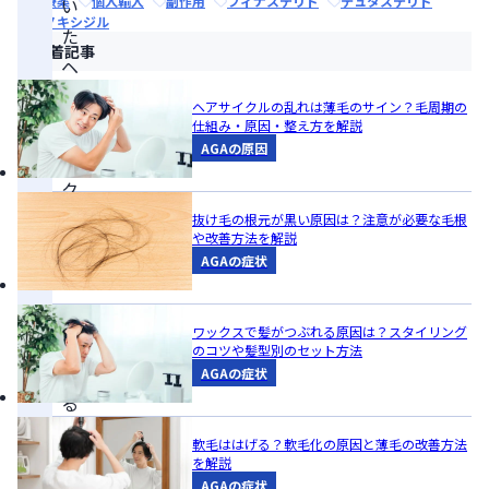
治療薬
個人輸入
副作用
フィナステリド
デュタステリド
い
ミノキシジル
た
新着記事
ヘ
ア
ヘアサイクルの乱れは薄毛のサイン？毛周期の
サ
仕組み・原因・整え方を解説
AGAの原因
イ
ク
ル
抜け毛の根元が黒い原因は？注意が必要な毛根
や改善方法を解説
が
AGAの症状
正
常
ワックスで髪がつぶれる原因は？スタイリング
化
のコツや髪型別のセット方法
す
AGAの症状
る
過
軟毛ははげる？軟毛化の原因と薄毛の改善方法
程
を解説
AGAの症状