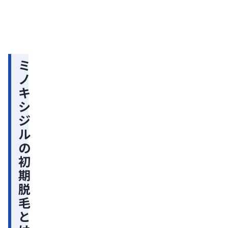
【2026
果・
初
年版】
副作
AGA治
用・
期
療薬の
費用
脱
種類と
など
選び
を解
毛
方：効
説
ミ
が
果・副
ノ
作用・
起
キ
費用を
こ
比較
シ
る
ジ
時
ル
期
の
と
初
経
期
過
脱
の
毛
目
と
安