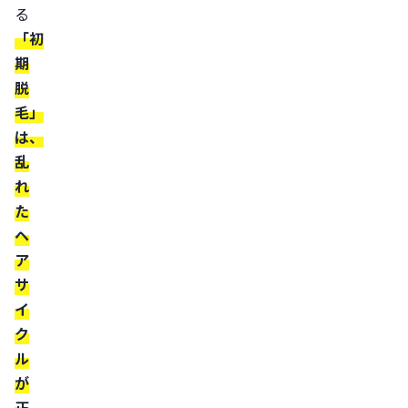
る
時
「初
期
期
【1〜
脱
2
毛」
ヶ
は、
月】
乱
脱
れ
毛
た
の
ヘ
ピ
ア
ー
サ
ク
イ
と
ク
産
ル
毛
が
が
正