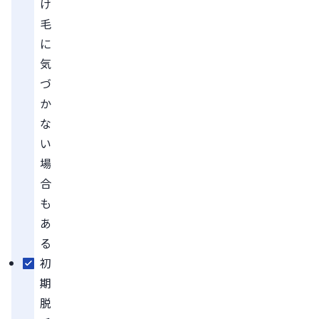
け
毛
に
気
づ
か
な
い
場
合
も
あ
る
初
期
脱