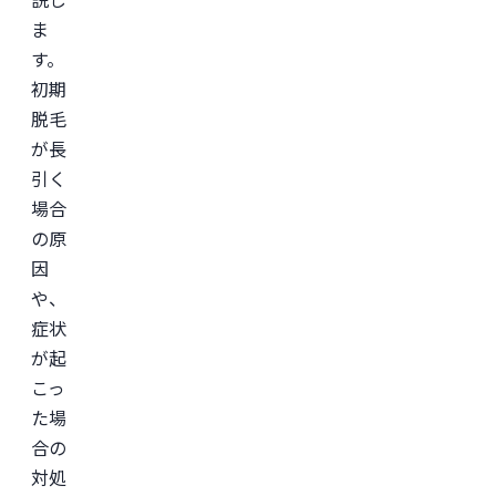
ま
す。
初期
脱毛
が長
引く
場合
の原
因
や、
症状
が起
こっ
た場
合の
対処