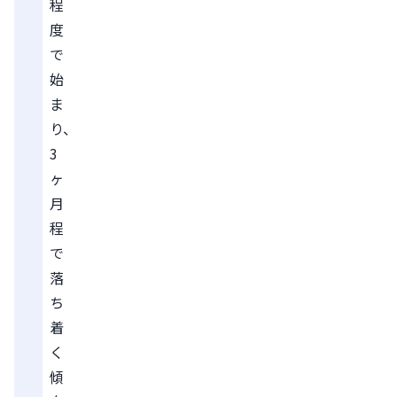
程
度
で
始
ま
り、
3
ヶ
月
程
で
落
ち
着
く
傾