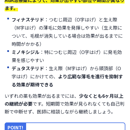
AGA治療薬によって、効果が出やすい部位や期間が異なり
ます。
フィナステリド
：つむじ周辺（O字はげ）と生え際
（M字はげ）の薄毛に効果を発揮しやすい（生え際に
ついて、毛根が消失している場合は効果が出るまでに
時間がかかる）
ミノキシジル
：特につむじ周辺（O字はげ）に発毛効
果を感じやすい
デュタステリド
：生え際（M字はげ）から頭頂部（O
字はげ）にかけての、
より広範な薄毛を進行を抑制す
る効果が期待できる
いずれの薬も効果が出るまでには、
少なくとも6ヶ月以上
の継続が必要
です。短期間で効果が見られなくても自己判
断で中断せず、医師に相談しながら継続しましょう。
POINT!