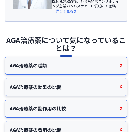
医師免許取得後、外資系経営コンサルティ
ング企業のヘルスケア・IT領域にて従事。

慶應義塾大学医学部助教を経て、美容医療
詳しく見る
を主とした
JSKINクリニック
、及びオンラ
イン診療サービス「レバクリ」監修。
＜所属学会＞

日本形成外科学会

AGA治療薬について気になっているこ
日本美容外科学会(JSAPS)
とは？
AGA治療薬の種類
AGA治療薬の効果の比較
AGA治療薬の副作用の比較
AGA治療薬の費用の比較