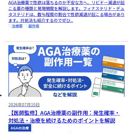
AGA治療薬で性欲は落ちるのか不安な方へ、リビドー減退が起
こる薬の種類と発現頻度を解説します。フィナステリド・デュ
タステリドは、数％程度の割合で性欲減退が起こる場合があり
ます。対処法も紹介するのでぜひ...
治療薬
副作用
2026年07月10日
【医師監修】AGA治療薬の副作用：発生確率・
対処法・治療を続けるためのポイントを解説
AGAの治療