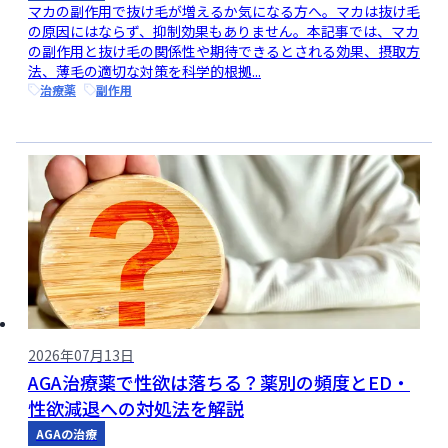
マカの副作用で抜け毛が増えるか気になる方へ。マカは抜け毛
の原因にはならず、抑制効果もありません。本記事では、マカ
の副作用と抜け毛の関係性や期待できるとされる効果、摂取方
法、薄毛の適切な対策を科学的根拠...
治療薬
副作用
2026年07月13日
AGA治療薬で性欲は落ちる？薬別の頻度とED・
性欲減退への対処法を解説
AGAの治療