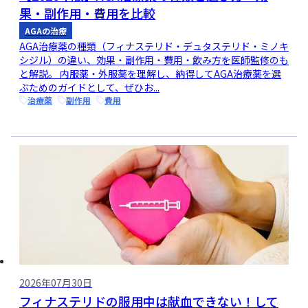
果・副作用・費用を比較
AGAの治療
AGA治療薬の種類（フィナステリド・デュタステリド・ミノキ
シジル）の違い、効果・副作用・費用・飲み方を医師監修のも
と解説。 内服薬・外服薬を理解し、納得してAGA治療薬を選
ぶためのガイドとして、ぜひお...
治療薬
副作用
費用
2026年07月30日
フィナステリドの服用中は献血できない！して