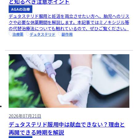
と知るべき注意ポイント
AGAの治療
デュタステリド服用と妊活を両立させたい方へ、胎児へのリス
クや必要な休薬期間を解説します。本記事ではミノキシジル等
の代替治療法についても触れているので、ぜひご覧ください。
治療薬
デュタステリド
副作用
2026年07月21日
デュタステリド服用中は献血できない？理由と
再開できる時期を解説