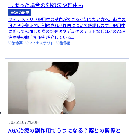
しまった場合の対処法や理由も
AGAの治療
フィナステリド服用中の献血ができるか知りたい方へ、献血の
可否や休薬期間、制限される理由について解説します。服用中
に誤って献血した際の対処法やデュタステリドなどほかのAGA
治療薬の献血制限も紹介している...
治療薬
フィナステリド
副作用
2026年07月30日
AGA治療の副作用でうつになる？薬との関係と