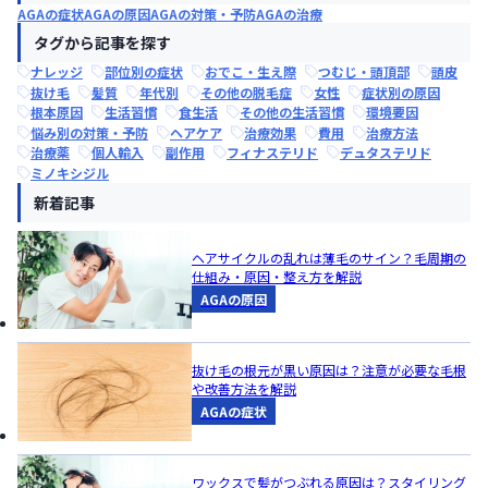
AGAの症状
AGAの原因
AGAの対策・予防
AGAの治療
タグから記事を探す
ナレッジ
部位別の症状
おでこ・生え際
つむじ・頭頂部
頭皮
抜け毛
髪質
年代別
その他の脱毛症
女性
症状別の原因
根本原因
生活習慣
食生活
その他の生活習慣
環境要因
悩み別の対策・予防
ヘアケア
治療効果
費用
治療方法
治療薬
個人輸入
副作用
フィナステリド
デュタステリド
ミノキシジル
新着記事
ヘアサイクルの乱れは薄毛のサイン？毛周期の
仕組み・原因・整え方を解説
AGAの原因
抜け毛の根元が黒い原因は？注意が必要な毛根
や改善方法を解説
AGAの症状
ワックスで髪がつぶれる原因は？スタイリング