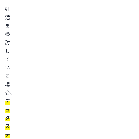
ク
妊
が
活
あ
を
検
る
討
女
し
性
て
は
い
経
る
皮
場
吸
合、
収
デ
す
ュ
る
タ
と、
ス
妊
テ
婦