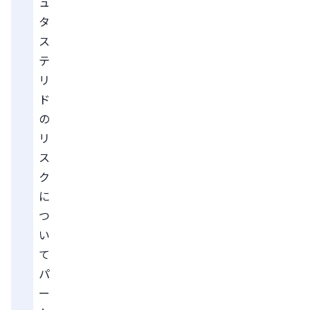
ュ
タ
ス
テ
リ
ド
の
リ
ス
ク
に
つ
い
て
パ
ー