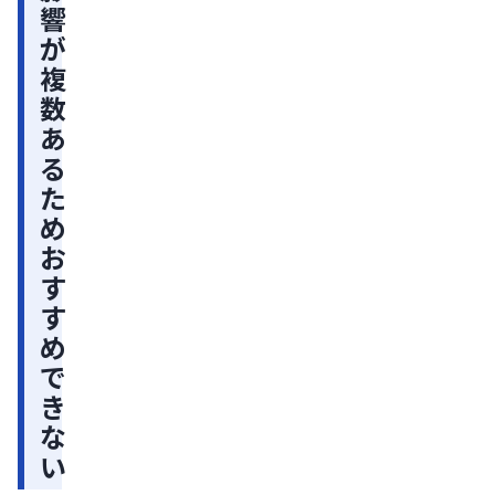
響
成
が
分
複
に
数
は
あ
男
る
性
た
胎
め
児
お
の
す
先
す
天
め
性
で
異
き
な
常
い
リ
ス