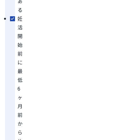
あ
る
妊
活
開
始
前
に
最
低
6
ヶ
月
前
か
ら