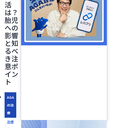
活
は？
胎児
への
影響
と知
るべ
き注
意ポ
イン
ト
AGA
の治
療
治療