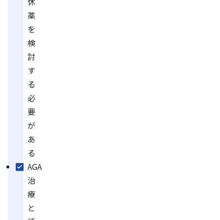
休
薬
を
検
討
す
る
必
要
が
あ
る
AGA
治
療
と