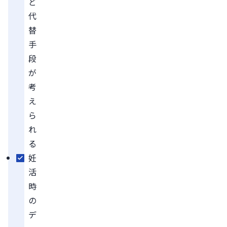
ど
代
替
手
段
が
考
え
ら
れ
る
妊
活
時
の
デ