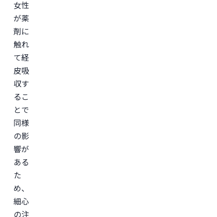
女性
が薬
剤に
触れ
て経
皮吸
収す
るこ
とで
同様
の影
響が
ある
た
め、
細心
の注