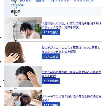
な
治療薬
個人輸入
副作用
フィナステリド
デュタステリド
ミノキシジル
い
新着記事
た
め、
「濡れるとハゲる」は本当？薄毛の原因やAGA
休
のチェック方法、対策を解説
AGAの症状
薬
が
基
髪の毛がボコボコになる原因は？5つの原因と
今日からできる対策を解説
本
AGAの症状
で
あ
白髪とAGAの関係は？仕組みの違いと治療の注
る
意点を解説
デ
AGAの症状
ュ
タ
ブリーチではげる？抜け毛や薄毛を防ぐ染め方
ス
を紹介
AGAの原因