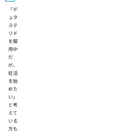
診
「デ
療
サ
ュタ
ー
ビ
ステ
ス
リド
「レ
バ
を服
ク
リ」
用中
監
だ
修。
が、
＜
所
妊活
属
学
を始
会
めた
＞

日
い」
本
形
と考
成
えて
外
科
いる
学
会

方も
日