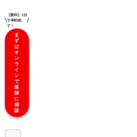
【無料】1分
で予約完
了！
ま
ず
は
オ
ン
ラ
イ
ン
で
医
師
に
相
談