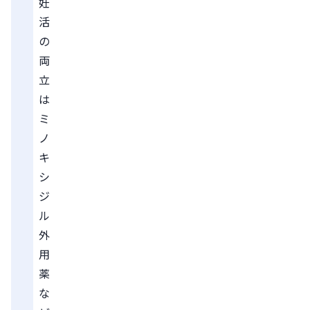
妊
活
の
両
立
は
ミ
ノ
キ
シ
ジ
ル
外
用
薬
な