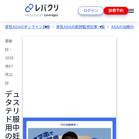
ログイン
診察予約
男性AGAのオンライン診療
男性AGAの医師監修記事一覧
AGAの治療の
更新
日：
2026
年07
月21
日
デュ
タス
テリ
ド服
用中
の妊