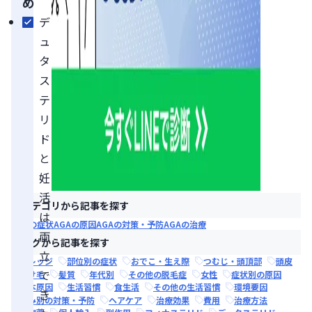
め
デ
ュ
タ
ス
テ
リ
ド
と
妊
活
カテゴリから記事を探す
は
AGAの症状
AGAの原因
AGAの対策・予防
AGAの治療
両
タグから記事を探す
立
ナレッジ
部位別の症状
おでこ・生え際
つむじ・頭頂部
頭皮
で
抜け毛
髪質
年代別
その他の脱毛症
女性
症状別の原因
根本原因
生活習慣
食生活
その他の生活習慣
環境要因
き
悩み別の対策・予防
ヘアケア
治療効果
費用
治療方法