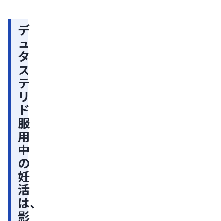
治療
い
薬の
副作
服
デ
用：
ュ
用
発生
タ
確
に
率・
ス
よ
対処
テ
る
法・
治療
リ
胎
を続
ド
児
ける
ため
服
へ
のポ
用
の
イン
中
トを
影
解説
の
響
妊
は
活
低
は、
い
影
が、