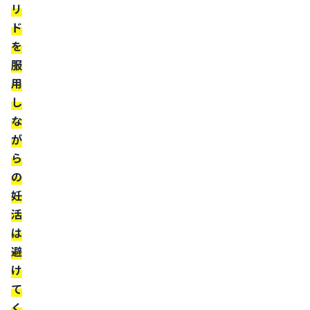
リ
や
ド
そ
を
の
服
胎
用
児
し
へ
な
の
が
リ
ら
ス
の
ク
妊
が
活
あ
は
る
避
性
け
て
機
く
能