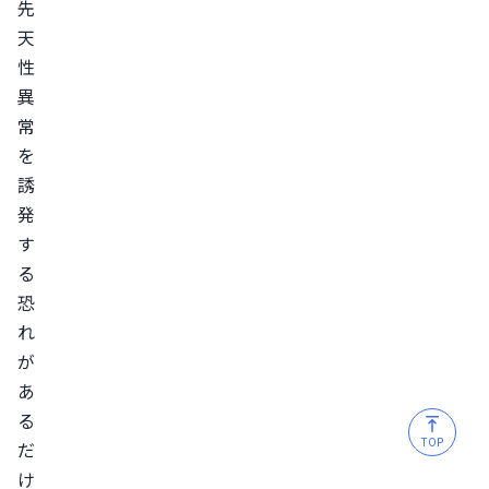
先
ら
天
デ
性
ュ
異
タ
常
ス
を
テ
誘
リ
発
ド
す
を
る
恐
服
れ
用
が
す
あ
る
る
場
TOP
だ
合
け
は