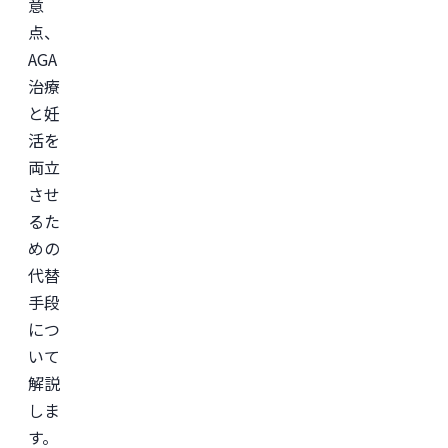
意
点、
AGA
治療
と妊
活を
両立
させ
るた
めの
代替
手段
につ
いて
解説
しま
す。