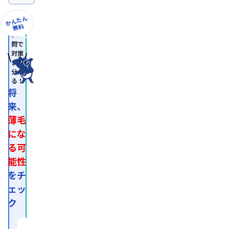
日
本
かんたん
形
無料
成
10
外
問で
科
対策
学
まで
会
分か
認
る！
定
専
将
門
来、
医。

医
薄毛
師
免
にな
許
る可
取
得
能性
後、
外
をチ
資
ェッ
系
経
ク
営
コ
ン
サ