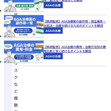
や
AGAの治療
胎
児
へ
【医師監修】AGA治療薬の副作用：発生確率・
対処法・治療を続けるためのポイントを解説
の
AGAの治療
先
天
【医師監修】AGA治療の費用：治療方法別の費
異
用比較と安く続けるポイントを解説
常
AGAの治療
リ
ス
ク
な
ど
複
数