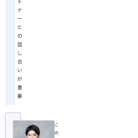
ト
ナ
ー
と
の
話
し
合
い
が
重
要
こ
の