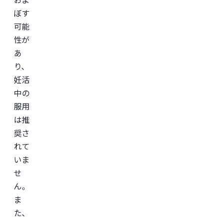
ぼす
可能
性が
あ
り、
妊活
中の
服用
は推
奨さ
れて
いま
せ
ん。
ま
た、