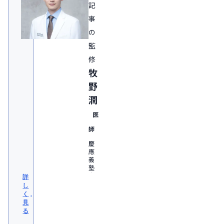
記
事
の
監
修
牧
野
潤
医
師
慶
應
義
塾
大
詳
学
し
医
く
学
見
部
る
卒
業。