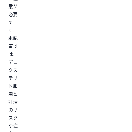
意が
必要
で
す。
本記
事で
は、
デュ
タス
テリ
ド服
用と
妊活
のリ
スク
や注