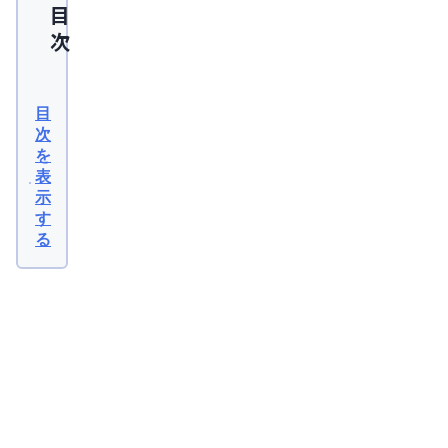
目
次
デ
ュ
目
タ
次
を
ス
表
テ
示
リ
す
る
ド
服
用
関
連
中
記
事
の
2026
年08
妊
月04
日
活
【医
師監
は、