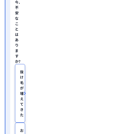
今、
ル
不
テ
安
ィ
な
ン
グ
こ
企
と
業
は
の
あ
ヘ
り
ル
ま
ス
す
ケ
か?
ア・
IT
領
抜
域
け
に
毛
て
が
従
増
事。

え
慶
て
應
き
義
塾
た
大
学
医
お
学