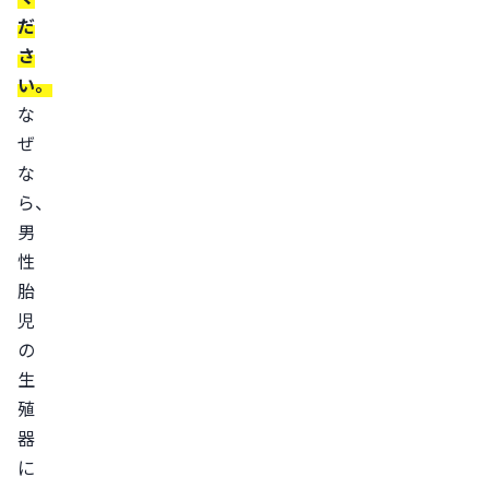
だ
へ
さ
影
い。
響
な
す
ぜ
る
な
可
ら、
能
男
性
性
が
胎
あ
児
る
の
妊
生
活
殖
し
器
な
に
が