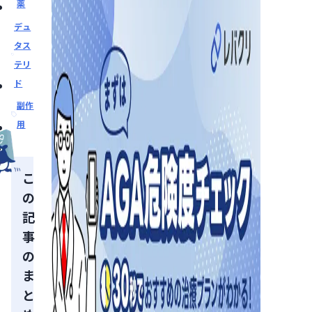
薬
デュ
タス
テリ
ド
副作
用
こ
の
記
事
の
ま
と