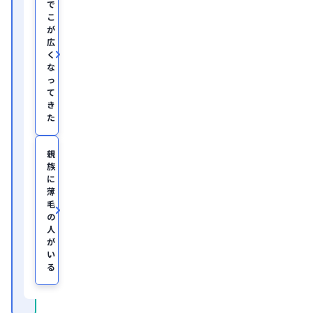
で
部
こ
助
が
教
広
を
く
経
て、
な
美
っ
容
て
医
き
療
た
を
主
と
親
し
族
た
JSKIN
に
ク
薄
リ
毛
ニ
の
ッ
人
ク
、
が
及
い
び
る
オ
ン
ラ
イ
ン