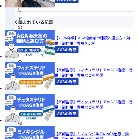
テ
リ
ド
よく読まれている記事
の
妊
【2026年版】AGA治療薬の種類と選び方：効
果・副作用・費用を比較
活
AGAの治療
へ
の
影
【医師監修】フィナステリドでのAGA治療：効
果・副作用・費用などを解説
響
AGAの治療
は、
精
【医師監修】デュタステリドでのAGA治療：効
液
果・副作用・費用などを解説
量
AGAの治療
減
少
【医師監修】ミノキシジルでのAGA治療：効
果・副作用・費用などを解説