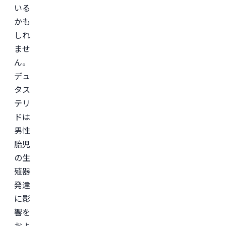
いる
本
美
かも
容
外
しれ
科
ませ
学
会
ん。
(JSAPS)
デュ
タス
テリ
ドは
男性
胎児
の生
殖器
発達
に影
響を
およ