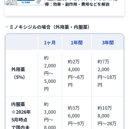
療：効果・副作用・費用などを解説
ミノキシジルの場合（外用薬・内服薬）
1ヶ月
1年間
3年間
約
約2万
約7万
2,000
外用薬
4,000
2,000
円〜
（5％）
円〜6万
円〜18万
5,000
円
円
円
内服薬
約
約3万
約10万
※2026年
3,000
6,000
8,000
5月時点
円〜
円〜9万
円〜28万
で国内未
8,000