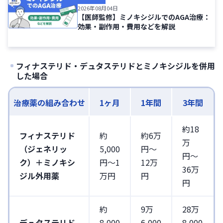
2026年08月04日
【医師監修】ミノキシジルでのAGA治療：
効果・副作用・費用などを解説
フィナステリド・デュタステリドとミノキシジルを併用
した場合
治療薬の組み合わせ
1ヶ月
1年間
3年間
約18
フィナステリド
約
約6万
万
（ジェネリッ
5,000
円〜
円〜
ク）＋ミノキシ
円〜1
12万
36万
ジル外用薬
万円
円
円
約
9万
28万
デュタステリド
8,000
6,000
8,000