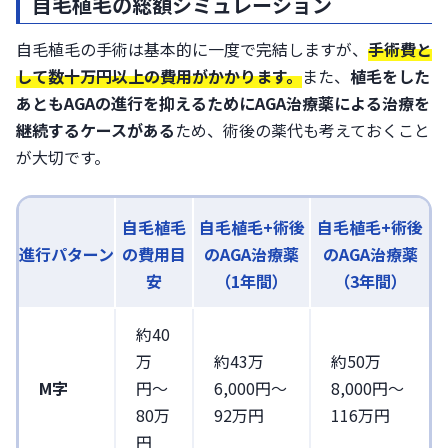
自毛植毛の総額シミュレーション
自毛植毛の手術は基本的に一度で完結しますが、
手術費と
して数十万円以上の費用
がかかります。
また、
植毛をした
あともAGAの進行を抑えるためにAGA治療薬による治療を
継続するケースがある
ため、術後の薬代も考えておくこと
が大切です。
自毛植毛
自毛植毛+術後
自毛植毛+術後
進行パターン
の費用目
のAGA治療薬
のAGA治療薬
安
（1年間）
（3年間）
約40
万
約43万
約50万
M字
円〜
6,000円〜
8,000円〜
80万
92万円
116万円
円