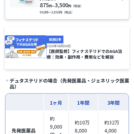
875
3,500
円
〜
円
（税抜）
962円〜3,850円（税込）
関連記事
2026年08月04日
【医師監修】フィナステリドでのAGA治
療：効果・副作用・費用などを解説
デュタステリドの場合（先発医薬品・ジェネリック医薬
品）
1ヶ月
1年間
3年間
約
約10万
約32万
9,000
先発医薬品
8,000
4,000