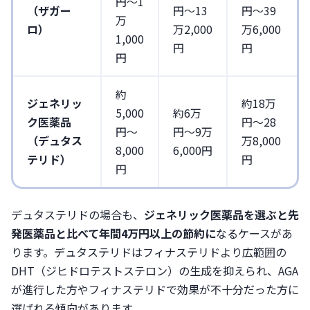
円〜1
（ザガー
円〜13
円〜39
万
ロ）
万2,000
万6,000
1,000
円
円
円
約
ジェネリッ
約18万
5,000
約6万
ク医薬品
円〜28
円〜
円〜9万
（デュタス
万8,000
8,000
6,000円
テリド）
円
円
デュタステリドの場合も、
ジェネリック医薬品を選ぶと先
発医薬品と比べて年間4万円以上の節約に
なるケースがあ
ります。デュタステリドはフィナステリドより広範囲の
DHT（ジヒドロテストステロン）の生成を抑えられ、AGA
が進行した方やフィナステリドで効果が不十分だった方に
選ばれる傾向があります。