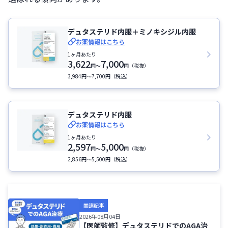
デュタステリド内服＋ミノキシジル内服
お薬情報はこちら
1ヶ月あたり
3,622
7,000
円
〜
円
（税抜）
3,984円〜7,700円（税込）
デュタステリド内服
お薬情報はこちら
1ヶ月あたり
2,597
5,000
円
〜
円
（税抜）
2,856円〜5,500円（税込）
関連記事
2026年08月04日
【医師監修】デュタステリドでのAGA治