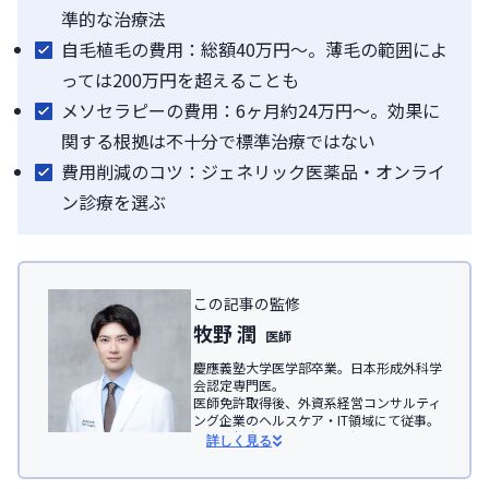
準的な治療法
自毛植毛の費用：総額40万円〜。薄毛の範囲によ
っては200万円を超えることも
メソセラピーの費用：6ヶ月約24万円～。効果に
関する根拠は不十分で標準治療ではない
費用削減のコツ：ジェネリック医薬品・オンライ
ン診療を選ぶ
この記事の監修
牧野 潤
医師
慶應義塾大学医学部卒業。日本形成外科学
会認定専門医。

医師免許取得後、外資系経営コンサルティ
ング企業のヘルスケア・IT領域にて従事。

慶應義塾大学医学部助教を経て、美容医療
詳しく見る
を主とした
JSKINクリニック
、及びオンラ
イン診療サービス「レバクリ」監修。