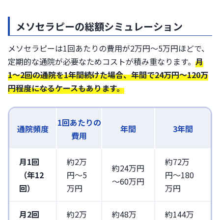
メソセラピーの総額シミュレーション
メソセラピーは1回あたりの費用が2万円～5万円ほどで、
定期的な通院が必要なためコストが積み重なります。
月
1〜2回の通院を1年間続けた場合、
年間で24万円〜120万
円
程度になるケースもあります。
1回あたりの
通院頻度
年間
3年間
費用
月1回
約2万
約72万
約24万円
（年12
円～5
円〜180
～60万円
回）
万円
万円
月2回
約2万
約48万
約144万