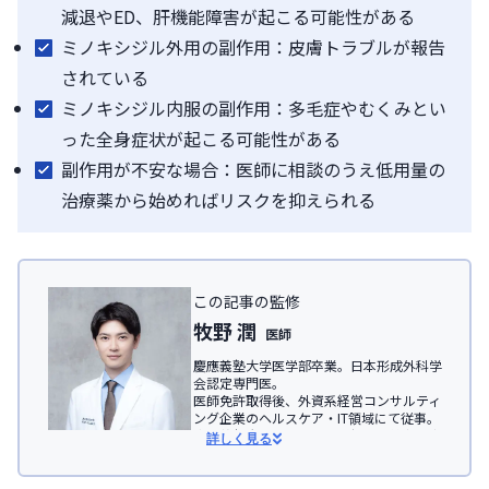
減退やED、肝機能障害が起こる可能性がある
ミノキシジル外用の副作用：皮膚トラブルが報告
されている
ミノキシジル内服の副作用：多毛症やむくみとい
った全身症状が起こる可能性がある
副作用が不安な場合：医師に相談のうえ低用量の
治療薬から始めればリスクを抑えられる
この記事の監修
牧野 潤
医師
慶應義塾大学医学部卒業。日本形成外科学
会認定専門医。

医師免許取得後、外資系経営コンサルティ
ング企業のヘルスケア・IT領域にて従事。

慶應義塾大学医学部助教を経て、美容医療
詳しく見る
を主とした
JSKINクリニック
、及びオンラ
イン診療サービス「レバクリ」監修。