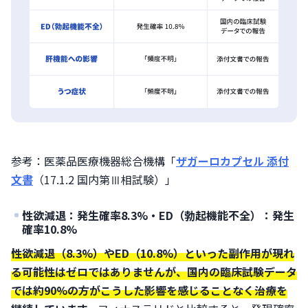
参考：医薬品医療機器総合機構「
ザガーロカプセル 添付
文書
（17.1.2 国内第Ⅲ相試験）」
性欲減退：発生確率8.3%・ED（勃起機能不全）：発生
確率10.8%
性欲減退（8.3%）やED（10.8%）といった副作用が現れ
る可能性はゼロではありませんが、国内の臨床試験データ
では約90%の方がこうした影響を感じることなく治療を