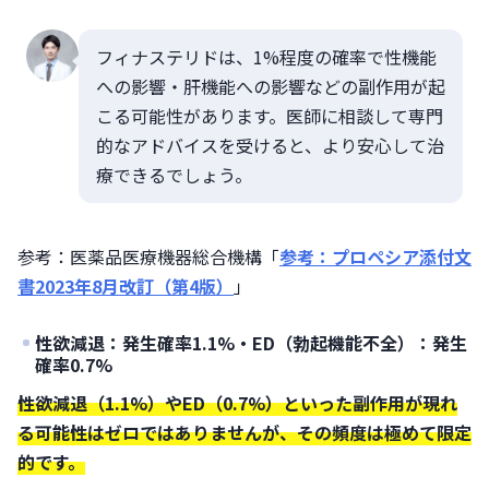
フィナステリドは、1%程度の確率で性機能
への影響・肝機能への影響などの副作用が起
こる可能性があります。医師に相談して専門
的なアドバイスを受けると、より安心して治
療できるでしょう。
参考：医薬品医療機器総合機構「
参考：プロペシア添付文
書2023年8月改訂（第4版）
」
性欲減退：発生確率1.1%・ED（勃起機能不全）：発生
確率0.7%
性欲減退（1.1%）やED（0.7%）といった副作用が現れ
る可能性はゼロではありませんが、その頻度は極めて限定
的です。