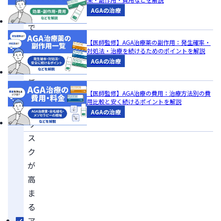
AGAの治療
用
で
は
【医師監修】AGA治療薬の副作用：発生確率・
対処法・治療を続けるためのポイントを解説
血
AGAの治療
圧
低
【医師監修】AGA治療の費用：治療方法別の費
下
用比較と安く続けるポイントを解説
の
AGAの治療
リ
ス
ク
が
高
ま
る
ア