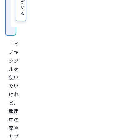
が
及
い
び
る
オ
ン
ラ
イ
ン
診
「ミ
療
サ
ノキ
ー
ビ
シジ
ス
ルを
「レ
バ
使い
ク
リ」
たい
監
けれ
修。
ど、
＜
所
服用
属
学
中の
会
薬や
＞

日
サプ
本