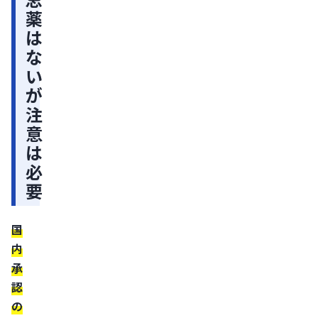
薬
で
は
注
な
意
い
が
が
必
注
要
意
な
は
薬
必
剤・
要
成
分
国
降
内
圧
承
剤
認
ED
の
治