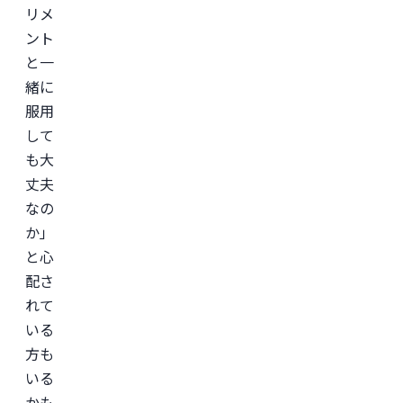
形
リメ
成
ント
外
科
と一
学
会

緒に
日
服用
本
美
して
容
外
も大
科
丈夫
学
会
なの
(JSAPS)
か」
と心
配さ
れて
いる
方も
いる
かも