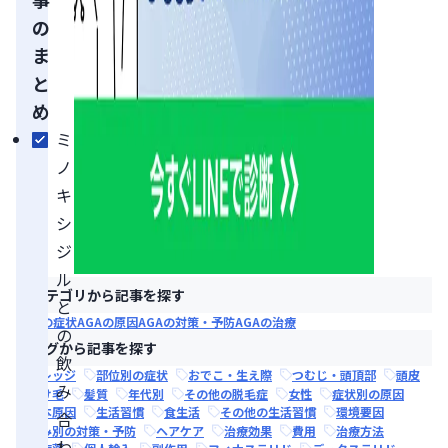
の
ま
と
め
ミ
ノ
キ
シ
ジ
ル
カテゴリから記事を探す
と
AGAの症状
AGAの原因
AGAの対策・予防
AGAの治療
の
タグから記事を探す
飲
ナレッジ
部位別の症状
おでこ・生え際
つむじ・頭頂部
頭皮
み
抜け毛
髪質
年代別
その他の脱毛症
女性
症状別の原因
根本原因
生活習慣
食生活
その他の生活習慣
環境要因
合
悩み別の対策・予防
ヘアケア
治療効果
費用
治療方法
わ