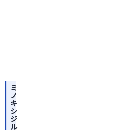
修】
避
ミノ
キシ
け
ジル
関
る
での
連
記
AGA
事
べ
治
2026
き
年08
療：
月04
効
日
併
【2026
果・
用
年版】
副作
AGA治
用・
禁
療薬の
費用
忌
種類と
など
選び
を解
薬
方：効
説
ミ
は
果・副
ノ
作用・
な
キ
費用を
い
比較
シ
が
ジ
注
ル
意