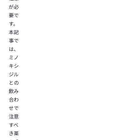
が必
要で
す。
本記
事で
は、
ミノ
キシ
ジル
との
飲み
合わ
せで
注意
すべ
き薬