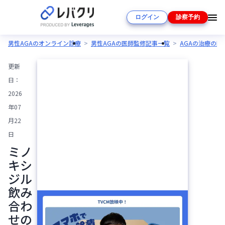
ログイン
診察予約
男性AGAのオンライン診療
男性AGAの医師監修記事一覧
AGAの治療の
更新
日：
2026
年07
月22
日
ミノ
キシ
ジル
飲み
合わ
せの