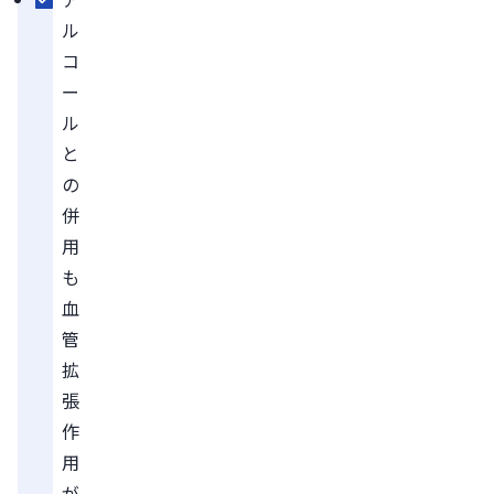
ル
コ
ー
ル
と
の
併
用
も
血
管
拡
張
作
用
が