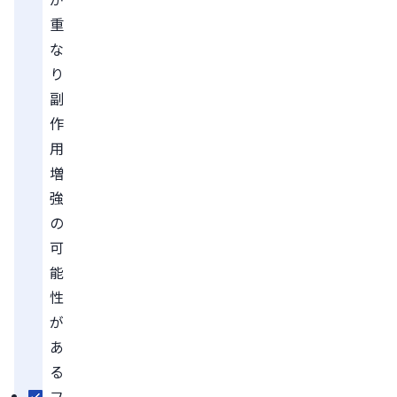
重
な
り
副
作
用
増
強
の
可
能
性
が
あ
る
フ