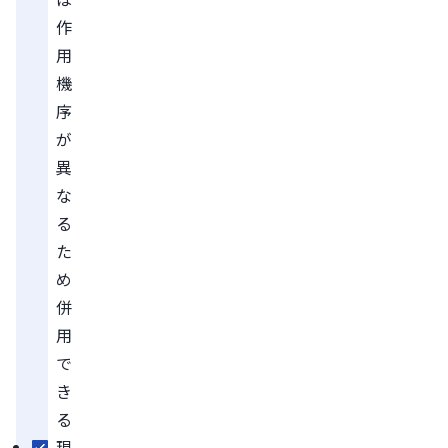
作
用
機
序
が
異
な
る
た
め
併
用
で
き
る
現