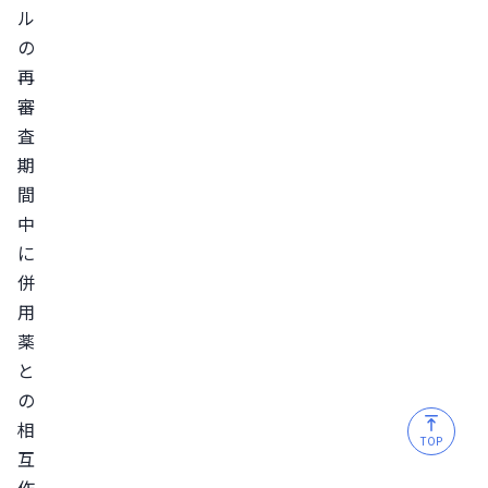
ル
な
の
副
再
作
審
用
査
ミ
期
ノ
間
キ
中
シ
に
ジ
併
ル
用
の
薬
飲
と
み
の
合
相
TOP
わ
互
せ
作