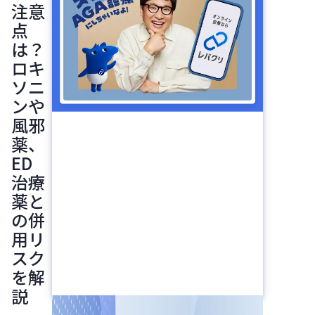
注意
点
は？
ロキ
ソニ
ンや
風邪
薬、
ED
治療
薬と
の併
用リ
スク
を解
説