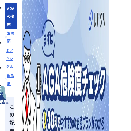
AGA
の治
療
治療
薬
ミノ
キシ
ジル
副作
用
こ
の
記
事