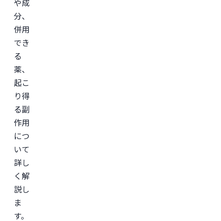
や成
分、
併用
でき
る
薬、
起こ
り得
る副
作用
につ
いて
詳し
く解
説し
ま
す。