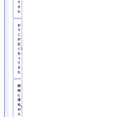
て
應
き
義
塾
た
大
学
医
お
学
で
部
こ
助
が
教
広
を
く
経
て、
な
美
っ
容
て
医
き
療
た
を
主
と
親
し
族
た
JSKIN
に
ク
薄
リ
毛
ニ
の
ッ
人
ク
、