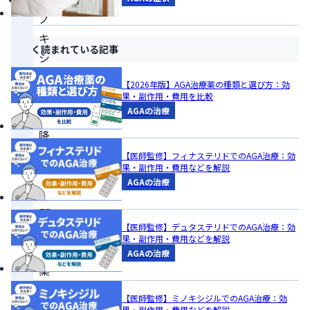
ノ
キ
よく読まれている記事
シ
ジ
【2026年版】AGA治療薬の種類と選び方：効
ル
果・副作用・費用を比較
AGAの治療
と
降
圧
【医師監修】フィナステリドでのAGA治療：効
果・副作用・費用などを解説
剤
AGAの治療
や
ED
【医師監修】デュタステリドでのAGA治療：効
治
果・副作用・費用などを解説
療
AGAの治療
薬
の
【医師監修】ミノキシジルでのAGA治療：効
併
果・副作用・費用などを解説