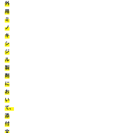
外
療
用
薬
ミ
ア
ノ
ル
キ
コ
シ
ー
ジ
ル
ル
ミ
製
ノ
剤
キ
に
シ
お
ジ
い
て、
ル
添
と
付
フ
文
ィ