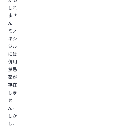
しれ
ませ
ん。
ミノ
キシ
ジル
には
併用
禁忌
薬が
存在
しま
せ
ん。
しか
し、