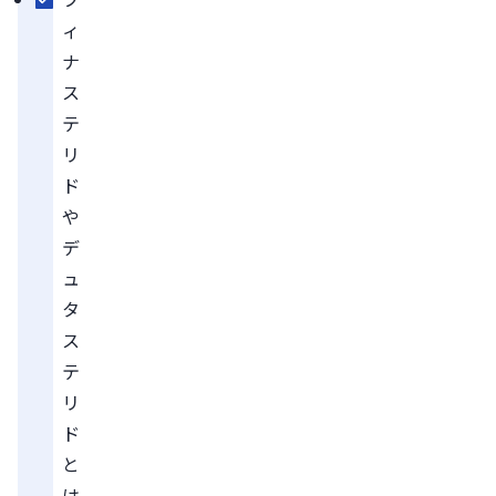
ィ
ナ
ス
テ
リ
ド
や
デ
ュ
タ
ス
テ
リ
ド
と
は