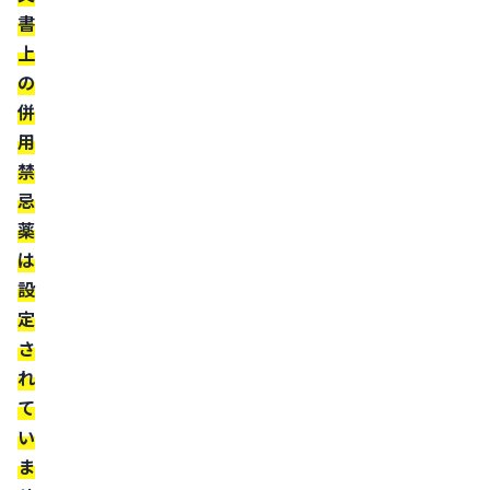
書
ナ
上
ス
の
テ
併
リ
用
ド
禁
ま
忌
た
薬
は
は
デ
設
ュ
定
タ
さ
ス
れ
テ
て
リ
い
ド
ま
の