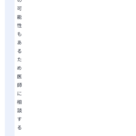
可
能
性
も
あ
る
た
め
医
師
に
相
談
す
る