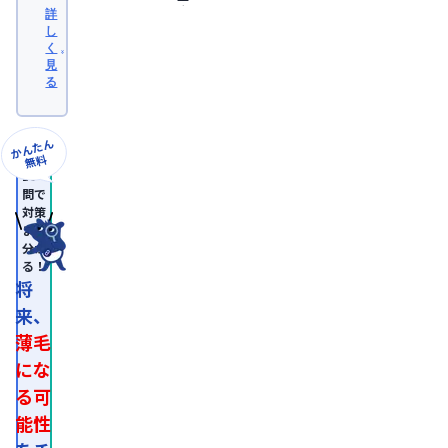
大
詳
学
し
医
く
学
見
部
る
卒
業。
日
本
かんたん
形
無料
成
10
外
問で
科
対策
学
まで
会
分か
認
る！
定
専
将
門
来、
医。

医
薄毛
師
免
にな
許
る可
取
得
能性
後、
外