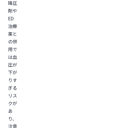
降圧
剤や
ED
治療
薬と
の併
用で
は血
圧が
下が
りす
ぎる
リス
クが
あ
り、
注意