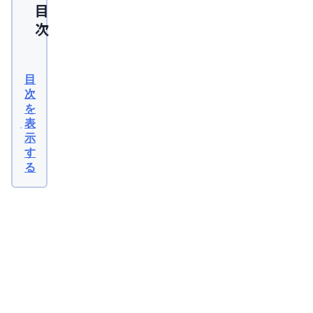
目
次
ミ
ノ
目
キ
次
を
シ
表
ジ
示
ル
す
る
と
の
飲
関
連
み
記
事
合
2026
年08
わ
月04
日
せ
【医
師監
を