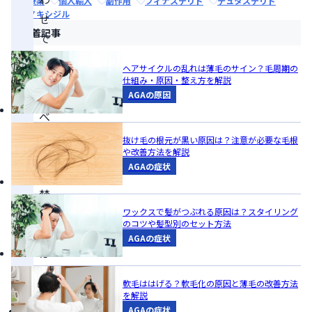
治療薬
個人輸入
副作用
フィナステリド
デュタステリド
ミノキシジル
せ
新着記事
で
避
ヘアサイクルの乱れは薄毛のサイン？毛周期の
け
仕組み・原因・整え方を解説
る
AGAの原因
べ
き
抜け毛の根元が黒い原因は？注意が必要な毛根
や改善方法を解説
併
AGAの症状
用
禁
忌
ワックスで髪がつぶれる原因は？スタイリング
のコツや髪型別のセット方法
薬
AGAの症状
は
な
軟毛ははげる？軟毛化の原因と薄毛の改善方法
い
を解説
ミ
AGAの症状