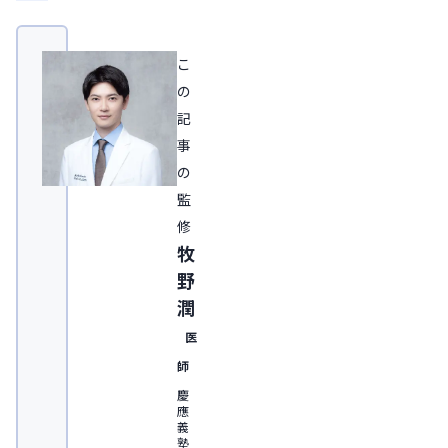
こ
の
記
事
の
監
修
牧
野
潤
医
師
慶
應
義
塾