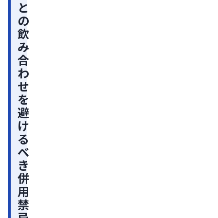
と
は
の
必
飲
要
み
ミ
合
ノ
わ
キ
せ
シ
を
ジ
避
ル
け
と
る
の
べ
き
飲
併
み
用
合
禁
わ
忌
せ