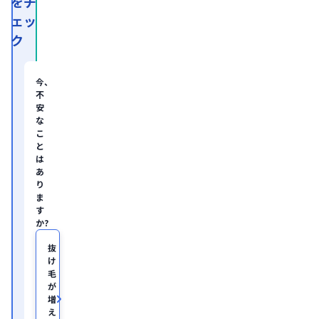
をチ
資
ェッ
系
経
ク
営
コ
ン
サ
今、
ル
不
テ
安
ィ
な
ン
グ
こ
企
と
業
は
の
あ
ヘ
り
ル
ま
ス
す
ケ
か?
ア・
IT
領
抜
域
け
に
毛
て
が
従
増
事。

え
慶