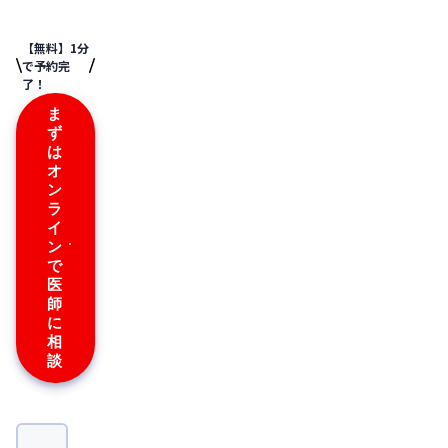
【無料】1分
で予約完
了！
ま
ず
は
オ
ン
ラ
イ
ン
で
医
師
に
相
談