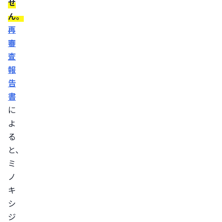
せ
飲
ん。
み
再
合
審
わ
査
せ
報
は
告
可
書
に
能
よ
ミ
る
ノ
と、
キ
ミ
シ
ノ
ジ
キ
ル
シ
の
ジ
主