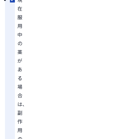
在
服
用
中
の
薬
が
あ
る
場
合
は、
副
作
用
の