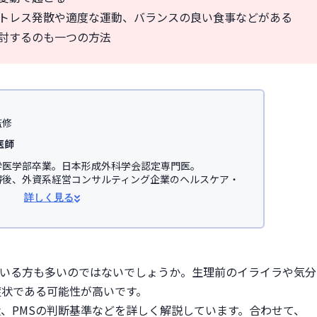
ストレス発散や適度な運動、バランスの良い食事などがある
検討するのも一つの方法
監修
医師
医学部卒業。日本形成外科学会認定専門医。

得後、外資系経営コンサルティング企業のヘルスケア・
事。

詳しく見る
学医学部助教を経て、美容医療を主とした
JSKINクリニ
オンライン診療サービス「レバクリ」監修。


学会

いる方も多いのではないでしょうか。生理前のイライラや気分
会(JSAPS)
症状である可能性が高いです。
状、PMSの判断基準などを詳しく解説しています。合わせて、