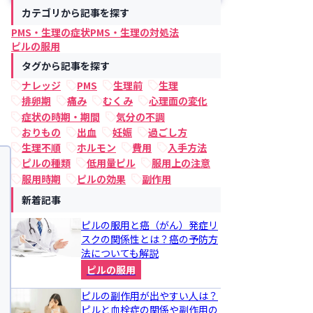
カテゴリから記事を探す
PMS・生理の症状
PMS・生理の対処法
ピルの服用
タグから記事を探す
ナレッジ
PMS
生理前
生理
排卵期
痛み
むくみ
心理面の変化
症状の時期・期間
気分の不調
おりもの
出血
妊娠
過ごし方
生理不順
ホルモン
費用
入手方法
ピルの種類
低用量ピル
服用上の注意
服用時期
ピルの効果
副作用
新着記事
ピルの服用と癌（がん）発症リ
スクの関係性とは？癌の予防方
法についても解説
ピルの服用
ピルの副作用が出やすい人は？
ピルと血栓症の関係や副作用の