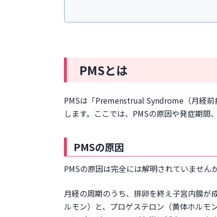
PMSの判断基準
PMSとPMDDとの違い
PMSを緩和するためにできるセル
記録をつけて症状を把握する
ストレス軽減に努める
PMSとは
適度な運動をする
バランスの良い食事を摂る
PMSは「Premenstrual Syndro
カフェイン・飲酒・喫煙を控
します。ここでは、PMSの原因や発症期間
薬によるPMSの治療方法
対症療法
PMSの原因
漢方療法
経口避妊薬（ピル）の服用
PMSの原因は完全には解明されていません
まとめ
月経の周期のうち、排卵を終え子宮内膜が
ルモン）と、プロゲステロン（黄体ホルモ