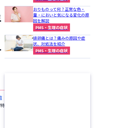
おりものって何？正常な色・
量・においと気になる変化の原
を
因を解説
PMS・生理の症状
排卵痛とは？痛みの原因や症
状、対処法を紹介
PMS・生理の症状
前
が特