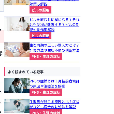
対策も解説
ピルの服用
ピルを飲むと便秘になる？それ
とも便秘が改善する？ピルの効
果や副作用解説
ピルの服用
生理周期の正しい数え方とは？
計算方法や生理不順の判断方法
指
PMS・生理の症状
よく読まれている記事
PMSの症状とは？月経前症候群
の原因や治療法を解説
。
PMS・生理の症状
ホ
生理痛が起こる原因とは？症状
がひどい場合の対処法を解説
ゲ
PMS・生理の症状