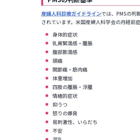
産婦人科診療ガイドライン
では、PMSの
されています。米国産婦人科学会の月経前
身体的症状
乳房緊満感・腫脹
腹部膨満感
頭痛
関節痛・筋肉痛
体重増加
四肢の腫脹・浮腫
情緒的症状
抑うつ
怒りの爆発
易刺激性、いらだち
不安
混乱