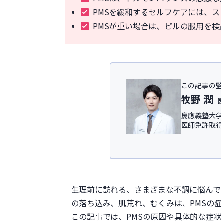
PMSを緩和するセルフケアには、
PMSが重い場合は、ピルの服用を
この記事の
牧野 潤
慶應義塾大学
医師免許取
IT領域にて従
慶應義塾大
ック
、及び
＜所属学会＞
日本形成外科
生理前に訪れる、さまざまな不調に悩んで
日本美容外科学
の落ち込み、肌荒れ、むくみは、PMSの
この記事では、PMSの原因や具体的な症