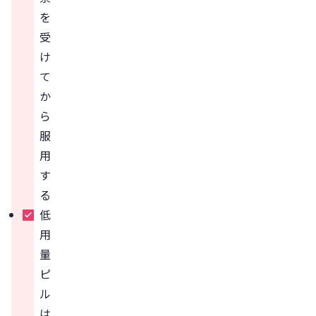
を
受
け
て
か
ら
服
用
す
る
低
用
量
ピ
ル
は