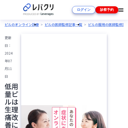
ログイン
診察予約
ピルのオンライン診療
ピルの医師監修記事一覧
ピルの服用の医師監修記
更新
日：
2024
年07
月11
日
低用
量ピ
ルは
生理
痛改
善に