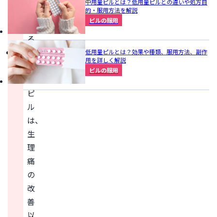
中用量ピルとは？低用量ピルとの違いや処方目
が
的・服用方法を解説
ピルの服用
あ
る
低
低用量ピルとは？効果や種類、服用方法、副作
用を詳しく解説
用
ピルの服用
量
ピ
ル
は、
生
理
痛
の
改
善
以