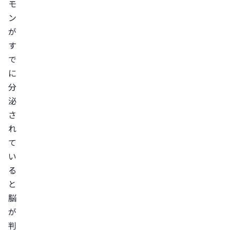
モ
き
ン
な
が
い
す
人
で
低
に
用
分
量
泌
ピ
さ
ル
れ
以
て
外
い
の
る
生
と
理
脳
痛
が
の
判