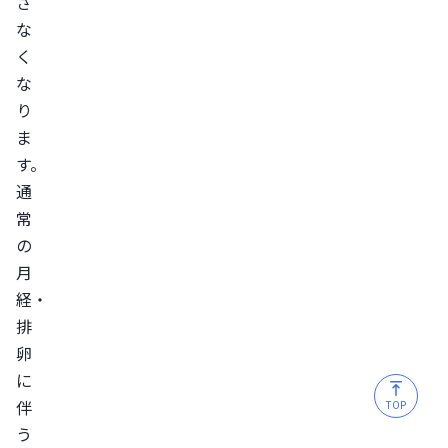
さ
る
な
治
く
療
な
低
り
用
ま
量
す。
ピ
通
ル
常
は
の
保
月
険
経・
適
排
用
卵
に
に
伴
な
TOP
う
る