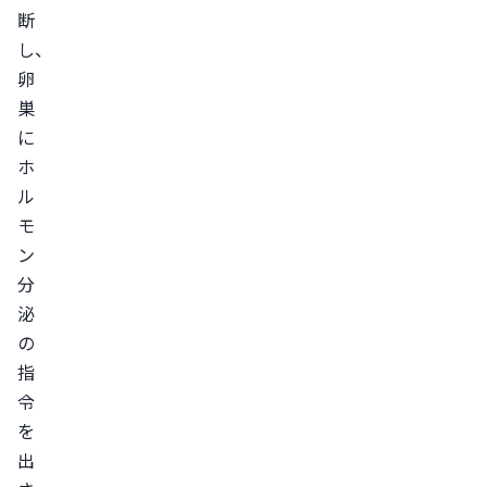
治
断
療
し、
法
卵
巣
鎮
に
痛
ホ
薬
ル
に
モ
よ
ン
る
分
治
泌
療
の
漢
指
方
令
薬
を
に
出
よ