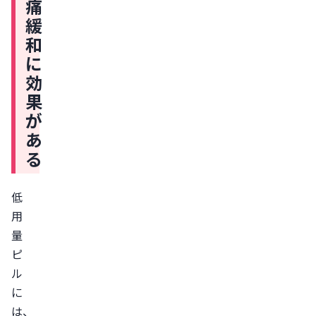
痛
低
緩
用
和
量
に
ピ
効
ル
果
の
が
生
あ
理
る
痛
緩
低
和
用
以
量
外
ピ
の
ル
効
に
果
は、