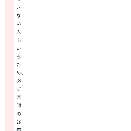
き
な
い
人
も
い
る
た
め、
必
ず
医
師
の
診
察