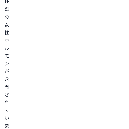
種
善
類
避
の
妊
女
卵
性
巣
ホ
癌・
ル
子
モ
宮
ン
体
が
癌
含
の
有
発
さ
症
れ
リ
て
ス
い
ク
ま