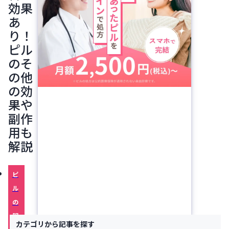
効果
あ
り！
ピル
のそ
の他
の効
果や
副作
用も
解説
ピ
ル
の
服
カテゴリから記事を探す