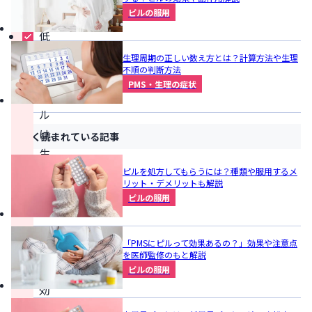
ピルの服用
め
低
用
生理周期の正しい数え方とは？計算方法や生理
不順の判断方法
量
PMS・生理の症状
ピ
ル
は、
よく読まれている記事
生
理
ピルを処方してもらうには？種類や服用するメ
リット・デメリットも解説
痛
ピルの服用
の
改
「PMSにピルって効果あるの？」効果や注意点
善
を医師監修のもと解説
に
ピルの服用
効
果