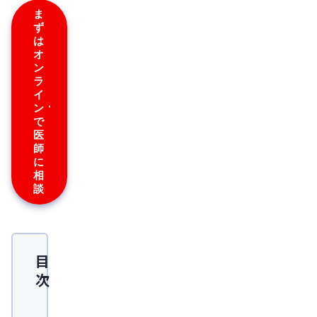
ま
ず
は
オ
ン
ラ
イ
ン
で
医
師
に
相
談
目
次
低