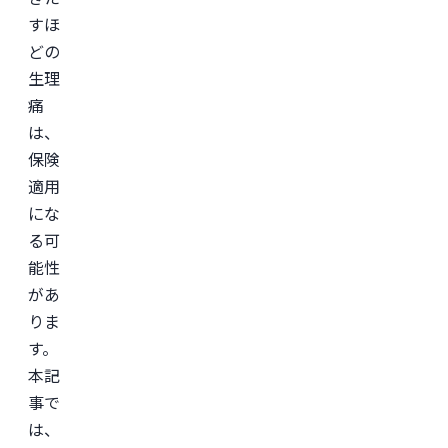
修。
すほ
＜
どの
所
生理
属
学
痛
会
＞

は、
日
保険
本
形
適用
成
外
にな
科
る可
学
会

能性
日
本
があ
美
りま
容
外
す。
科
学
本記
会
事で
(JSAPS)
は、
※
こ