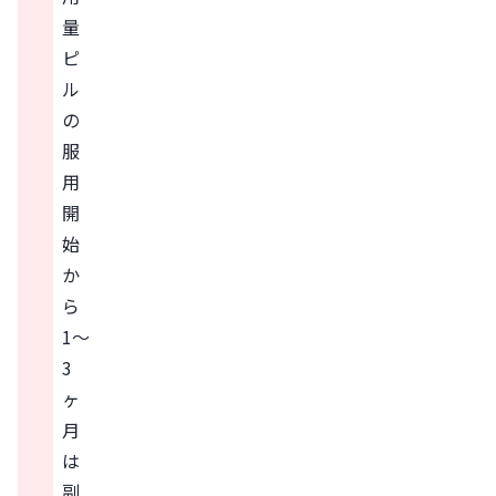
量
ピ
ル
の
服
用
開
始
か
ら
1〜
3
ヶ
月
は
副