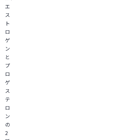
生
エ
理
ス
不
ト
順
ロ
の
ゲ
ン
改
と
善
プ
月
ロ
経
ゲ
前
ス
症
テ
候
ロ
群
ン
（PMS）
の
の
2
改