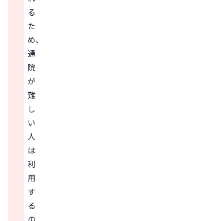
る
た
め、
通
院
が
難
し
い
人
は
利
用
す
る
の