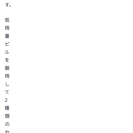
す。
の
低
低
下
用
低
量
用
ピ
量
ル
ピ
を
ル
服
の
用
副
し
作
て
用
2
マ
種
イ
類
ナ
の
ー
女