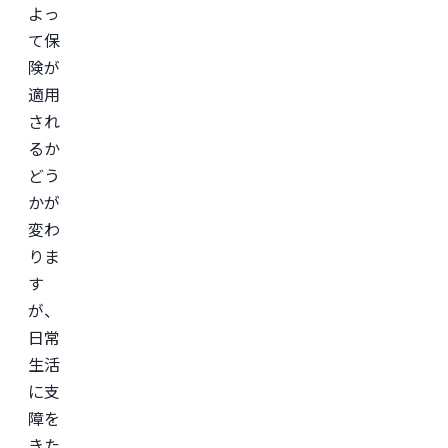
よっ
主
と
て保
し
た
険が
JSKIN
適用
ク
リ
され
ニ
ッ
るか
ク
、
どう
及
び
かが
オ
ン
変わ
ラ
りま
イ
ン
す
診
療
が、
サ
日常
ー
ビ
生活
ス
「レ
に支
バ
障を
ク
リ」
きた
監