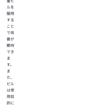
量ピ
ケ
ルを
ア・
IT
服用
領
域
する
に
こと
て
従
で改
事。

慶
善が
應
期待
義
塾
でき
大
学
ま
医
す。
学
部
ま
助
教
た、
を
ピル
経
て、
は使
美
容
用目
医
的に
療
を