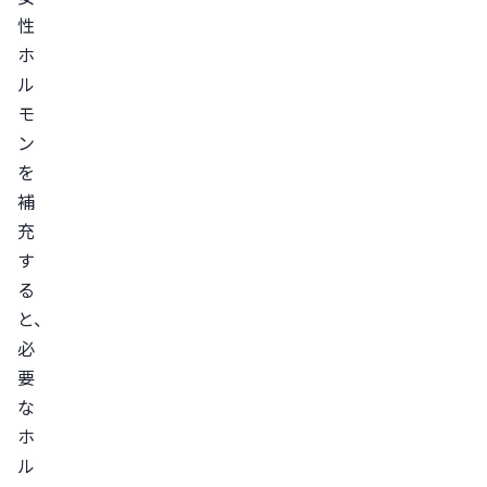
ト
性
ラ
ホ
ブ
ル
ル
モ
血
ン
栓
を
症
補
低
充
す
用
る
量
と、
ピ
必
ル
要
を
な
服
ホ
用
ル
で