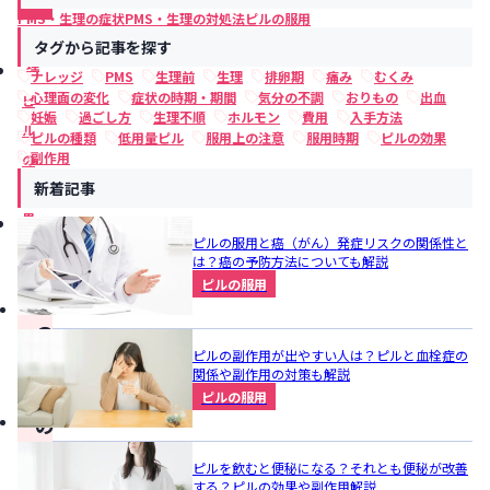
用
PMS・生理の症状
PMS・生理の対処法
ピルの服用
生
タグから記事を探す
理
ナレッジ
PMS
生理前
生理
排卵期
痛み
むくみ
心理面の変化
症状の時期・期間
気分の不調
おりもの
出血
ピ
妊娠
過ごし方
生理不順
ホルモン
費用
入手方法
ル
ピルの種類
低用量ピル
服用上の注意
服用時期
ピルの効果
副作用
の
新着記事
効
果
ピルの服用と癌（がん）発症リスクの関係性と
は？癌の予防方法についても解説
ピルの服用
こ
の
ピルの副作用が出やすい人は？ピルと血栓症の
記
関係や副作用の対策も解説
事
ピルの服用
の
ま
ピルを飲むと便秘になる？それとも便秘が改善
と
する？ピルの効果や副作用解説