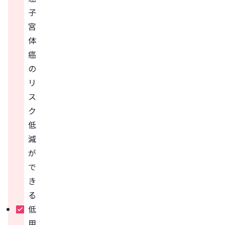
子
宮
体
癌
の
リ
ス
ク
低
減
が
で
き
る
低
用