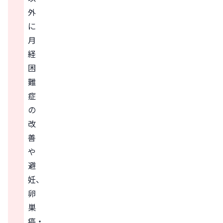
外
に
月
経
困
難
症
の
改
善
や
避
妊、
卵
巣
癌・