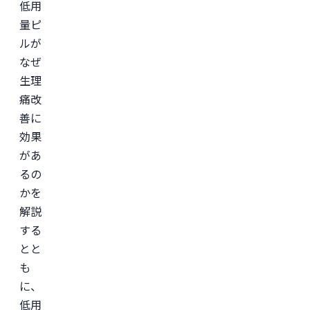
低用
の
記
量ピ
事
ルが
は
産
なぜ
婦
人
生理
科
痛改
専
門
善に
医
と
効果
共
があ
同
で
るの
監
修
かを
を
解説
行
い
する
ま
し
とと
た
も
に、
低用