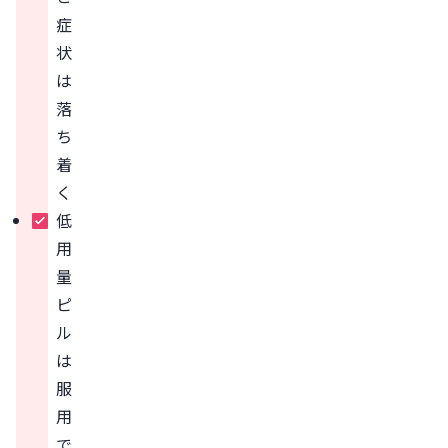
症
状
は
落
ち
着
く
低
用
量
ピ
ル
は
服
用
で