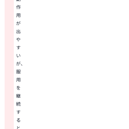
作
用
が
出
や
す
い
が、
服
用
を
継
続
す
る
と