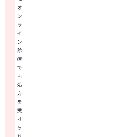
オ
ン
ラ
イ
ン
診
療
で
も
処
方
を
受
け
ら
れ