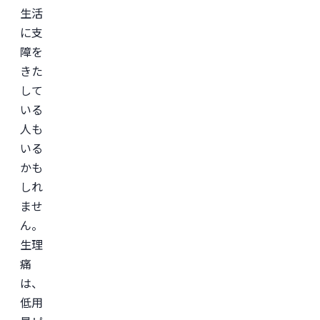
生活
門
医。

に支
医
師
障を
免
許
きた
取
して
得
後、
いる
外
資
人も
系
いる
経
営
かも
コ
ン
しれ
サ
ませ
ル
テ
ん。
ィ
ン
生理
グ
痛
企
業
は、
の
ヘ
低用
ル
ス