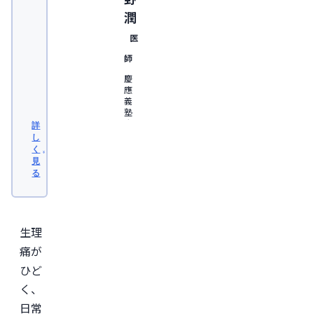
潤
医
師
慶
應
義
塾
大
詳
学
し
医
く
学
見
部
る
卒
業。
日
本
形
生理
成
外
痛が
科
ひど
学
会
く、
認
定
日常
専