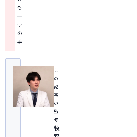
も
一
つ
の
手
こ
の
記
事
の
監
修
牧
野