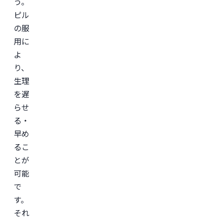
う。
企
業
ピル
の
ヘ
の服
ル
用に
ス
ケ
よ
ア・
IT
り、
領
域
生理
に
を遅
て
従
らせ
事。

慶
る・
應
早め
義
塾
るこ
大
学
とが
医
可能
学
部
で
助
教
す。
を
それ
経