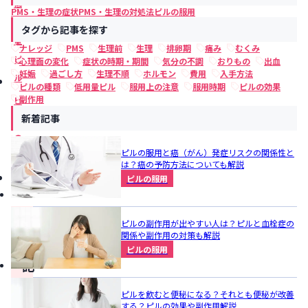
低
PMS・生理の症状
PMS・生理の対処法
ピルの服用
用
タグから記事を探す
量
ナレッジ
PMS
生理前
生理
排卵期
痛み
むくみ
ピ
心理面の変化
症状の時期・期間
気分の不調
おりもの
出血
妊娠
過ごし方
生理不順
ホルモン
費用
入手方法
ル
ピルの種類
低用量ピル
服用上の注意
服用時期
ピルの効果
副作用
ピ
新着記事
ル
の
ピルの服用と癌（がん）発症リスクの関係性と
効
は？癌の予防方法についても解説
果
ピルの服用
ピルの副作用が出やすい人は？ピルと血栓症の
こ
関係や副作用の対策も解説
の
ピルの服用
記
事
ピルを飲むと便秘になる？それとも便秘が改善
の
する？ピルの効果や副作用解説