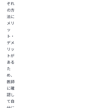
て、
ぞれ
美
容
の方
医
法に
療
を
メリ
主
と
ッ
し
た
ト・
JSKIN
デメ
ク
リ
リッ
ニ
ッ
トが
ク
、
ある
及
び
た
オ
ン
め、
ラ
医師
イ
ン
に確
診
療
認し
サ
て自
ー
ビ
分に