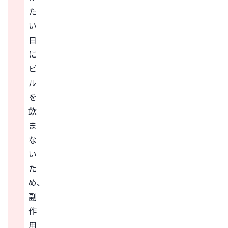
た
い
日
に
ピ
ル
を
飲
ま
な
い
た
め、
副
作
用