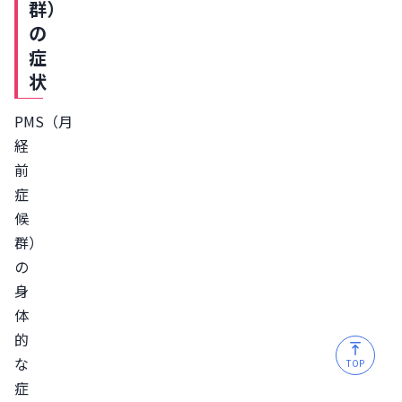
群）
の
症
状
PMS（月
経
前
症
候
群）
の
身
体
的
な
TOP
症