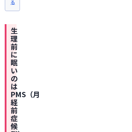
産
る
の
婦
人
は
科
専
PMS（月
門
生
医
経
と
理
前
共
同
前
症
で
に
監
候
修
眠
を
群）
行
い
の
い
の
ま
症
し
は
た
状
PMS（月
の
経
ひ
前
と
症
つ
候
PMS（月