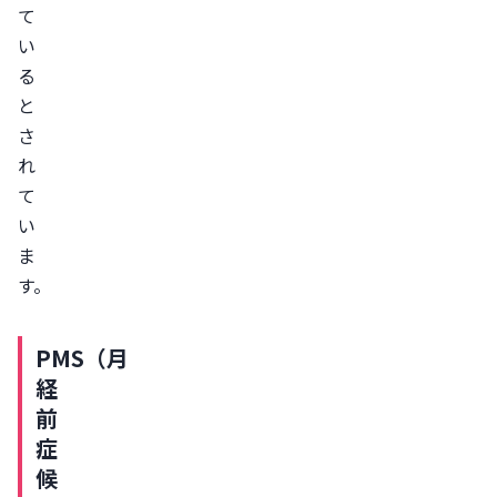
て
診
い
す
る
る
と
ま
さ
と
れ
め
て
い
ま
す。
PMS（月
経
前
症
候