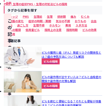
不調
PMS・生理の症状
PMS・生理の対処法
ピルの服用
タグから記事を探す
ナレッジ
PMS
生理前
生理
排卵期
痛み
むくみ
こ
心理面の変化
症状の時期・期間
気分の不調
おりもの
出血
妊娠
過ごし方
生理不順
ホルモン
費用
入手方法
の
ピルの種類
低用量ピル
服用上の注意
服用時期
ピルの効果
記
副作用
事
新着記事
の
ピルの服用と癌（がん）発症リスクの関係性と
ま
は？癌の予防方法についても解説
と
ピルの服用
め
こ
ピルの副作用が出やすい人は？ピルと血栓症の
の
関係や副作用の対策も解説
ピルの服用
記
事
の
ピルを飲むと便秘になる？それとも便秘が改善
する？ピルの効果や副作用解説