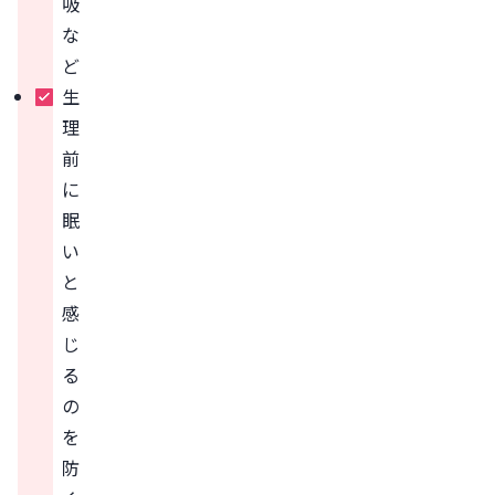
吸
な
ど
生
理
前
に
眠
い
と
感
じ
る
の
を
防