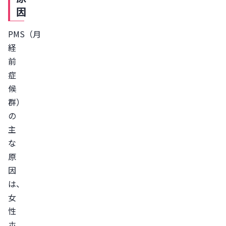
た
因
め
PMS（月
の
経
対
前
策
症
朝
候
日
群）
を
の
浴
主
び
な
る
原
適
因
度
は、
に
女
運
性
動
ホ