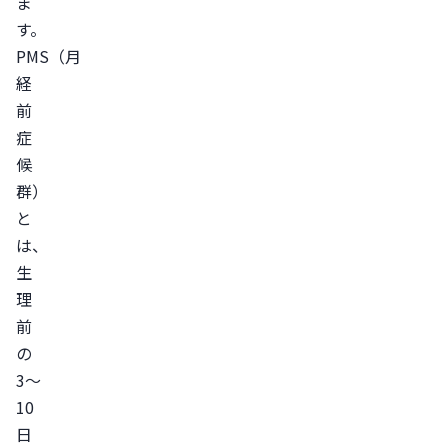
ま
ン
す。
バ
PMS（月
ラ
経
ン
前
ス
症
が
候
変
群）
化
と
し
は、
て
生
い
理
前
る
の
自
3〜
律
10
神
日
経