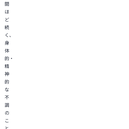
間
が
ほ
乱
ど
れ
続
て
く、
い
身
る
体
セ
的・
ロ
精
ト
神
ニ
的
ン
な
の
不
分
調
泌
の
量
こ
が
と