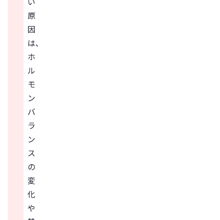
い
原
因
は、
ホ
ル
モ
ン
バ
ラ
ン
ス
の
変
化
や