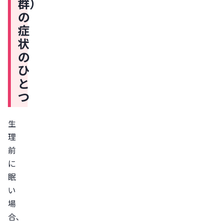
群）
経
の
前
症
症
状
候
の
群）
ひ
の
と
原
つ
因
PMS（月
生
経
理
前
前
症
に
候
眠
群）
い
の
場
症
合、