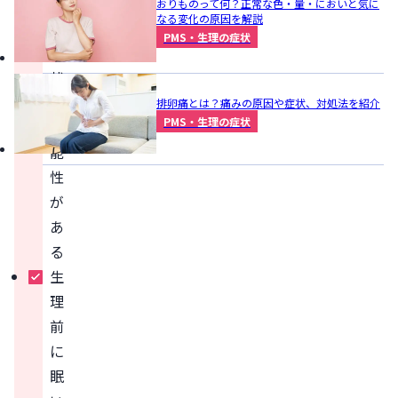
群）
おりものって何？正常な色・量・においと気に
なる変化の原因を解説
の
PMS・生理の症状
症
状
の
排卵痛とは？痛みの原因や症状、対処法を紹介
PMS・生理の症状
可
能
性
が
あ
る
生
理
前
に
眠