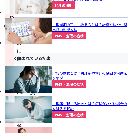
ま
ピルの服用
と
め
生理周期の正しい数え方とは？計算方法や生理
生
不順の判断方法
理
PMS・生理の症状
前
に
よく読まれている記事
眠
い
PMSの症状とは？月経前症候群の原因や治療法
場
を解説
合、
PMS・生理の症状
PMS（月
経
生理痛が起こる原因とは？症状がひどい場合の
前
対処法を解説
PMS・生理の症状
症
候