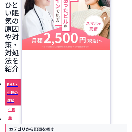
ひど
い眠
気の
原因
や対
策・
対処
法を
紹介
PMS・
生理の
症状
生理
前
気分の
カテゴリから記事を探す