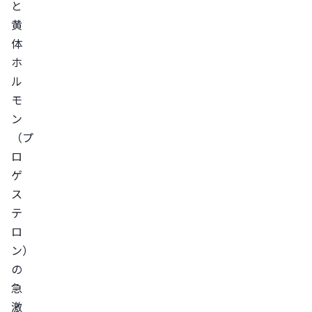
と
を
黄
整
体
え
ホ
る
ル
大
モ
豆
ン
食
（プ
品
ロ
を
ゲ
意
ス
識
テ
的
ロ
に
ン）
食
の
べ
急
る
激