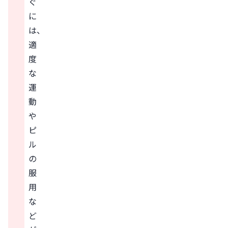
ぐ
に
は、
適
度
な
運
動
や
ピ
ル
の
服
用
な
ど