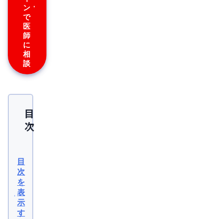
属
ン
学
会
で
＞

医
日
師
本
に
形
相
成
談
外
科
学
会

日
本
目
美
容
次
外
科
学
生
会
(JSAPS)
理
目
前
次
※
こ
を
に
の
表
記
眠
示
事
は
い
す