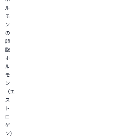
す
ル
る
モ
睡
ン
眠
の
時
卵
間
胞
ホ
を
ル
十
モ
分
ン
に
（エ
と
ス
る
ト
睡
ロ
眠
ゲ
環
ン）
境