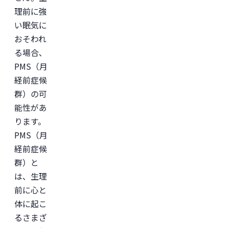
免
許
理前に強
取
い眠気に
得
後、
おそわれ
外
資
る場合、
系
PMS（月
経
営
経前症候
コ
ン
群）の可
サ
能性があ
ル
テ
ります。
ィ
ン
PMS（月
グ
経前症候
企
業
群）と
の
ヘ
は、生理
ル
前に心と
ス
ケ
体に起こ
ア・
IT
るさまざ
領