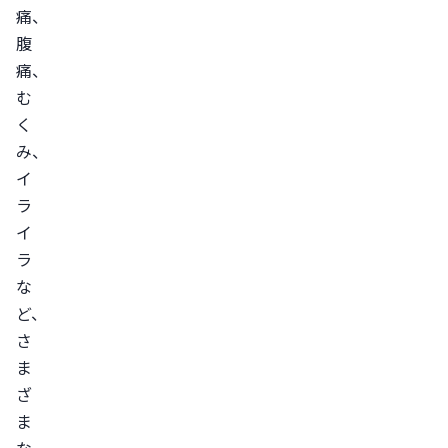
痛、
と
腹
る
痛、
カ
む
フ
く
ェ
み、
イ
イ
ン
ラ
を
イ
摂
ラ
る
な
ス
ど、
ト
さ
レ
ま
ッ
ざ
チ
ま
を