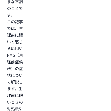
域
まな不調
に
のことで
て
従
す。
事。

慶
この記事
應
では、生
義
塾
理前に眠
大
学
いと感じ
医
る原因や
学
部
PMS（月
助
教
経前症候
を
群）の症
経
て、
状につい
美
容
て解説し
医
ます。生
療
を
理前に眠
主
と
いときの
し
た
対処法や