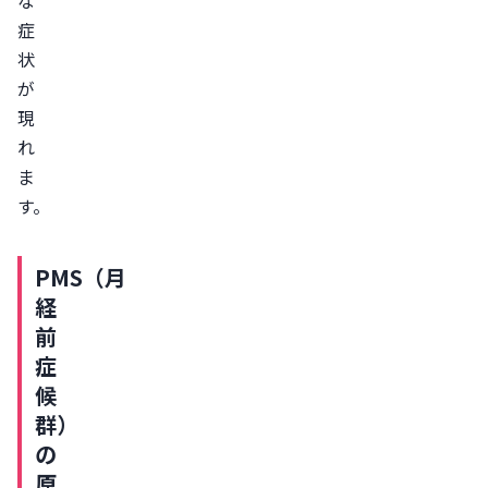
な
す
症
る
状
深
が
呼
現
吸
れ
す
ま
る
す。
生
理
PMS（月
前
経
の
前
眠
症
気
候
を
群）
防
の
ぐ
原