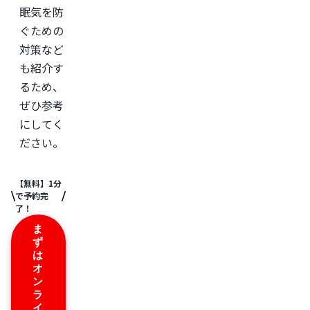
JSKIN
眠気を防
ク
リ
ぐための
ニ
ッ
対策など
ク
、
も紹介す
及
び
るため、
オ
ン
ぜひ参考
ラ
にしてく
イ
ン
ださい。
診
療
サ
ー
【無料】1分
ビ
で予約完
ス
了！
「レ
バ
ま
ク
ず
リ」
は
監
修。
オ
ン
＜
ラ
所
イ