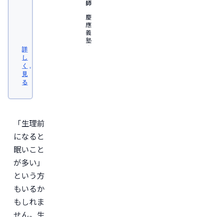
師
慶
應
義
塾
大
詳
学
し
医
く
学
見
部
る
卒
業。
日
本
形
「生理前
成
外
になると
科
眠いこと
学
会
が多い」
認
定
という方
専
もいるか
門
医。

もしれま
医
師
せん。生