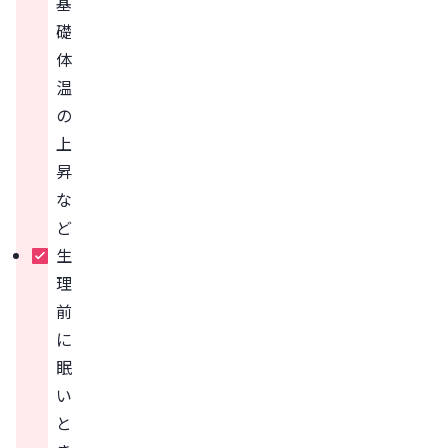
基
礎
体
温
の
上
昇
な
ど
生
理
前
に
眠
い
と