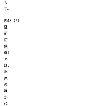
で
る
す。
生
理
PMS（月
前
経
に
前
眠
症
い
候
と
群）
き
で
の
は、
対
眠
処
気
法
の
仮
ほ
か
眠
頭
を