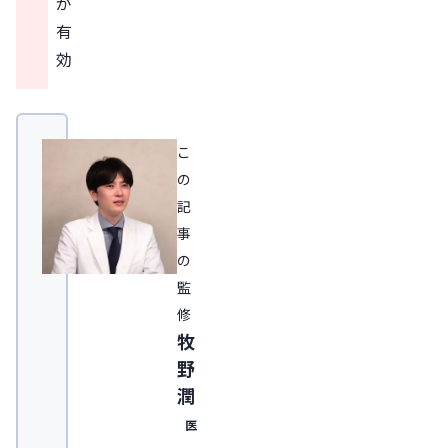
が
有
効
こ
の
記
事
の
監
修
牧
野
潤
医