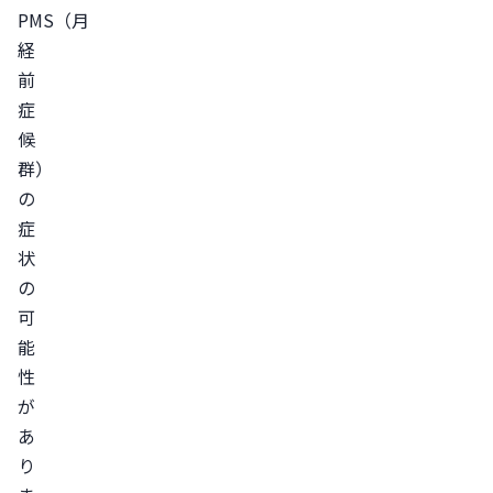
PMS（月
状
経
生
前
理
症
前
候
に
群）
眠
の
い
症
と
状
感
の
じ
可
る
能
原
性
因
が
ホ
あ
ル
り
モ