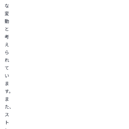
漢
な
変
方
動
薬
と
を
考
服
え
用
ら
す
れ
る
て
ピ
い
ル
ま
を
す。
服
ま
用
た、
す
ス
る
ト
生