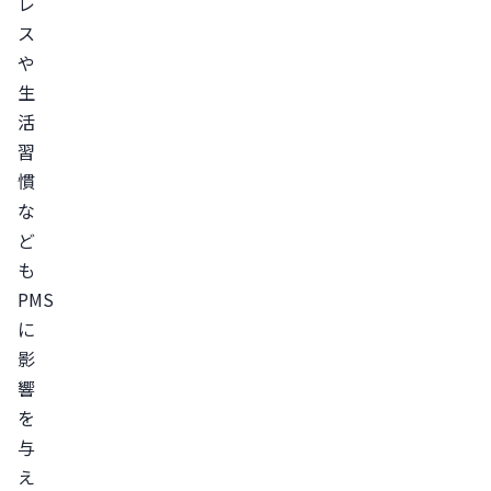
レ
理
ス
前
や
の
生
眠
活
気
習
が
慣
ひ
な
ど
ど
い
も
場
PMS
合
に
は
影
響
病
を
院
与
で
え
受