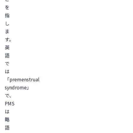
低
を
下
指
し
し
て
ま
い
す。
る
英
語
基
で
礎
は
体
「premenstrual 
温
syndrome」
が
で、
上
PMS
が
は
っ
略
て
語
い