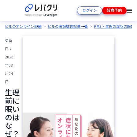
ログイン
診察予約
ピルのオンライン診療
ピルの医師監修記事一覧
PMS・生理の症状の医師
更新
日：
2026
年03
月24
日
生理
前に
眠い
のは
な
ぜ？