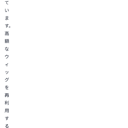
て
い
ま
す。
高
額
な
ウ
ィ
ッ
グ
を
再
利
用
す
る