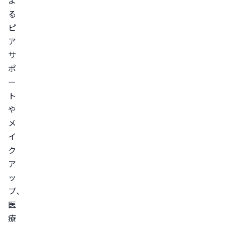
よ
る
ピ
ア
サ
ポ
ー
ト
や
メ
イ
ク
ア
ッ
プ、
医
療