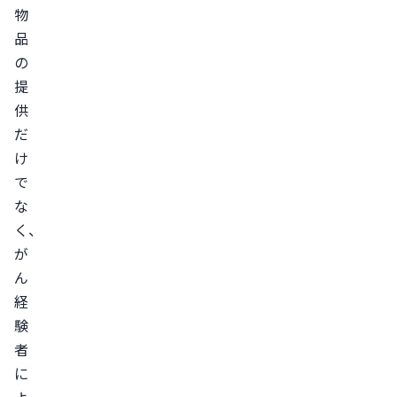
物
品
の
提
供
だ
け
で
な
く、
が
ん
経
験
者
に