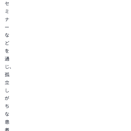
セ
ミ
ナ
ー
な
ど
を
通
じ、
孤
立
し
が
ち
な
患
者