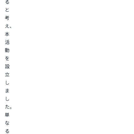
る
と
考
え、
本
活
動
を
設
立
し
ま
し
た。
単
な
る