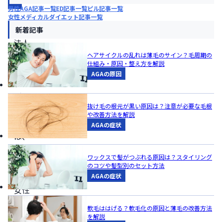
報
男性AGA記事一覧
ED記事一覧
ピル記事一覧
女性メディカルダイエット記事一覧
NPO
新着記事
法人
ウィ
ヘアサイクルの乱れは薄毛のサイン？毛周期の
仕組み・原因・整え方を解説
ッグ
AGAの原因
リン
グ・
抜け毛の根元が黒い原因は？注意が必要な毛根
ジャ
や改善方法を解説
パン
AGAの症状
は、
がん
ワックスで髪がつぶれる原因は？スタイリング
闘病
のコツや髪型別のセット方法
中の
AGAの症状
女性
が自
軟毛ははげる？軟毛化の原因と薄毛の改善方法
分ら
を解説