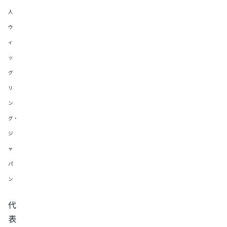
人 
ウ
ィ
ッ
グ
リ
ン
グ・
ジ
ャ
パ
ン
代
表