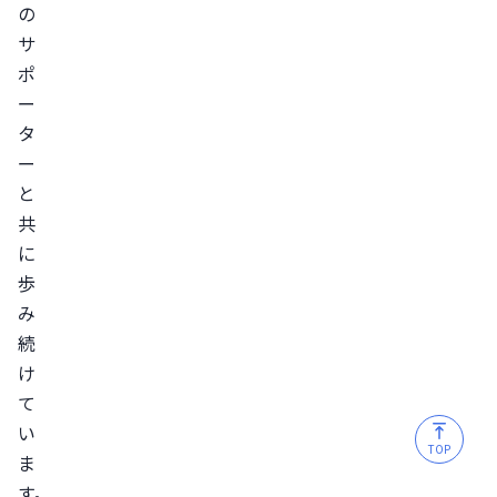
の
サ
ポ
ー
タ
ー
と
共
に
歩
み
続
け
て
い
TOP
ま
す。