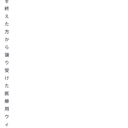
を
終
え
た
方
か
ら
譲
り
受
け
た
医
療
用
ウ
ィ