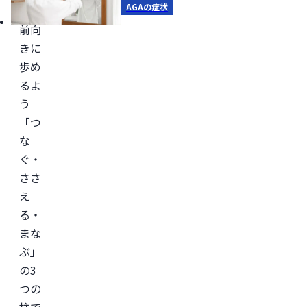
AGAの症状
しく
前向
きに
歩め
るよ
う
「つ
な
ぐ・
ささ
え
る・
まな
ぶ」
の3
つの