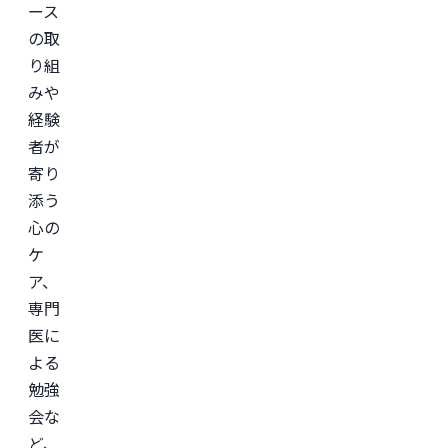
ース
の取
り組
みや
経験
者が
寄り
添う
心の
ケ
ア、
専門
医に
よる
勉強
会な
ど、