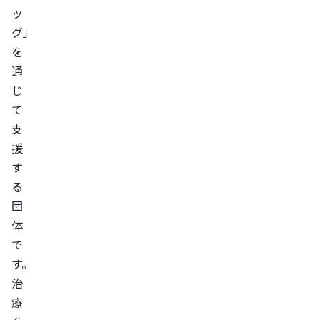
ッ
グ」
を
通
じ
て
支
援
す
る
団
体
で
す。
治
療