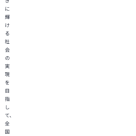
き
に
輝
け
る
社
会
の
実
現
を
目
指
し
て、
全
国