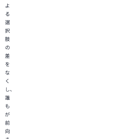
よ
る
選
択
肢
の
差
を
な
く
し、
誰
も
が
前
向