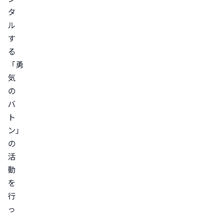
タ
ル
す
る
「勇
気
の
バ
ト
ン」
の
活
動
を
行
っ