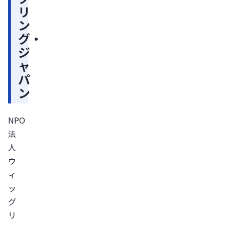
動
リ
紹
ン
介
グ・
ー
ジ
「つ
ャ
な
パ
ぐ」
ン
「さ
さ
NPO
え
法
る」
人 
「ま
ウ
な
ィ
ぶ」
ッ
グ
リ