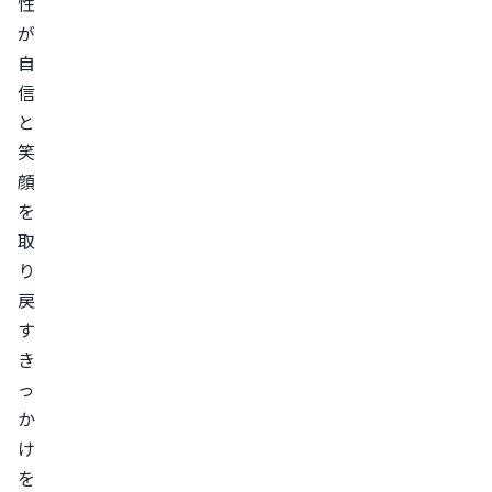
性
が
自
信
と
笑
顔
を
取
り
戻
す
き
っ
か
け
を