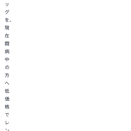
ッ
グ
を、
現
在
闘
病
中
の
方
へ
低
価
格
で
レ
ン