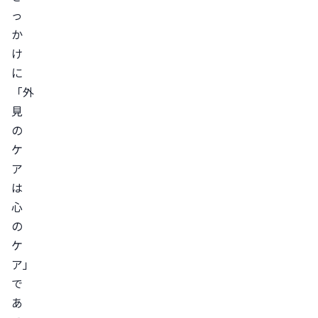
っ
か
け
に
「外
見
の
ケ
ア
は
心
の
ケ
ア」
で
あ