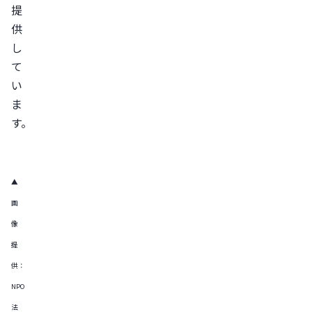
提
供
し
て
い
ま
す。
▲
画
像
提
供：
NPO
法