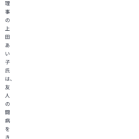
理
事
の
上
田
あ
い
子
氏
は、
友
人
の
闘
病
を
き