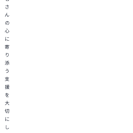
さ
ん
の
心
に
寄
り
添
う
支
援
を
大
切
に
し