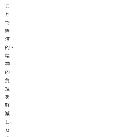
こ
と
で
経
済
的・
精
神
的
負
担
を
軽
減
し、
女