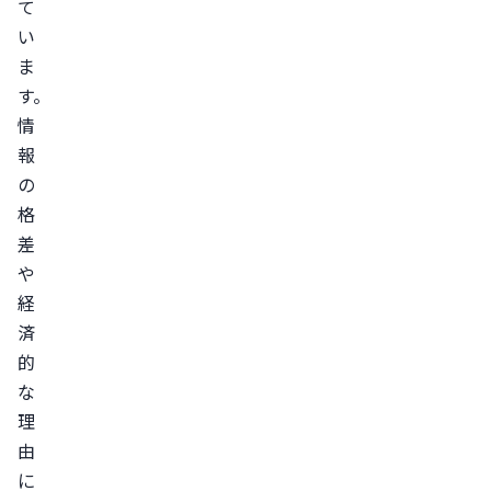
て
い
ま
す。
情
報
の
格
差
や
経
済
的
な
理
由
に