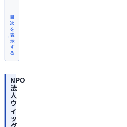
NPO
法
目
人
次
を
ウ
表
ィ
示
ッ
す
る
グ
リ
ン
NPO
グ・
法
ジ
人 
ャ
ウ
パ
ィ
ン
ッ
活
グ