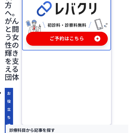
方
へ。
がん
と闘
う女
性の
輝き
を支
える
団体
お
役
立
ち
情
診療科目から記事を探す