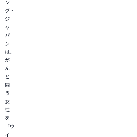
ン
グ・
ジ
ャ
パ
ン
は、
が
ん
と
闘
う
女
性
を
「ウ
ィ