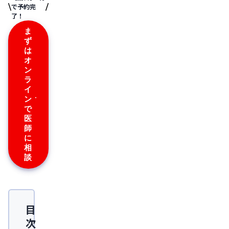
で予約完
了！
ま
ず
は
オ
ン
ラ
イ
ン
で
医
師
に
相
談
目
次