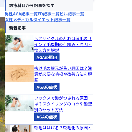
診療科目から記事を探す
男性AGA記事一覧
ED記事一覧
ピル記事一覧
女性メディカルダイエット記事一覧
新着記事
ヘアサイクルの乱れは薄毛のサ
イン？毛周期の仕組み・原因・
整え方を解説
AGAの原因
抜け毛の根元が黒い原因は？注
意が必要な毛根や改善方法を解
説
AGAの症状
ワックスで髪がつぶれる原因
は？スタイリングのコツや髪型
別のセット方法
AGAの症状
軟毛ははげる？軟毛化の原因と