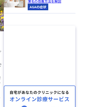
薄毛の改善方法を解説
AGAの症状
す
険
で
者
ご
ら