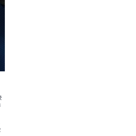
受
が
と
ポ