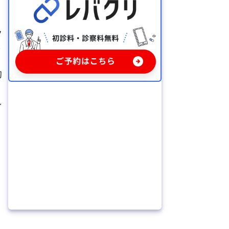
ク
し
切
や
し