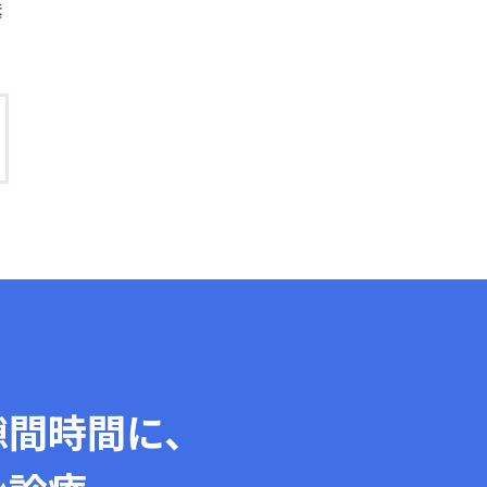
素
隙間時間に、