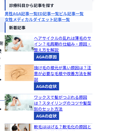
診療科目から記事を探す
男性AGA記事一覧
ED記事一覧
ピル記事一覧
女性メディカルダイエット記事一覧
新着記事
ヘアサイクルの乱れは薄毛のサ
謝
イン？毛周期の仕組み・原因・
整え方を解説
技
AGAの原因
で
貢
抜け毛の根元が黒い原因は？注
意が必要な毛根や改善方法を解
説
AGAの症状
ワックスで髪がつぶれる原因
は？スタイリングのコツや髪型
別のセット方法
AGAの症状
軟毛ははげる？軟毛化の原因と