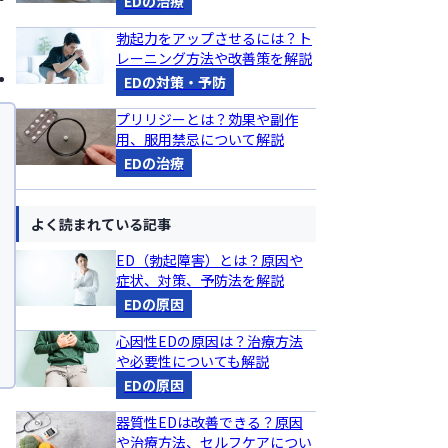
EDの治療
勃起力をアップさせるには？ト
レーニング方法や改善策を解説
EDの対策・予防
プリリジーとは？効果や副作
用、服用禁忌について解説
EDの治療
よく読まれている記事
ED（勃起障害）とは？原因や
症状、対策、予防法を解説
EDの原因
心因性EDの原因は？治療方法
や必要性についても解説
EDの原因
器質性EDは改善できる？原因
や治療方法、セルフケアについ