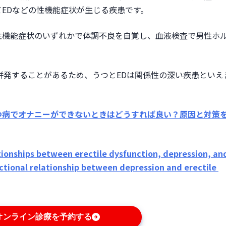
EDなどの性機能症状が生じる疾患です。
性機能症状のいずれかで体調不良を自覚し、血液検査で男性ホ
併発することがあるため、うつとEDは関係性の深い疾患といえ
つ病でオナニーができないときはどうすれば良い？原因と対策
tionships between erectile dysfunction, depression, and
ctional relationship between depression and erectile 
オンライン診療を予約する