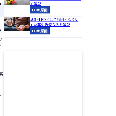
て解説
EDの原因
薬剤性EDとは？原因となりや
すい薬や治療方法を解説
EDの原因
い
状
高
も
、