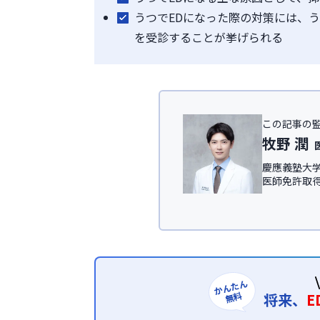
うつでEDになった際の対策には、
を受診することが挙げられる
この記事の
牧野 潤
慶應義塾大学
医師免許取
IT領域にて従
慶應義塾大
ック
、及び
＜所属学会＞
日本形成外科
日本美容外科学
かんたん
無料
将来、
E