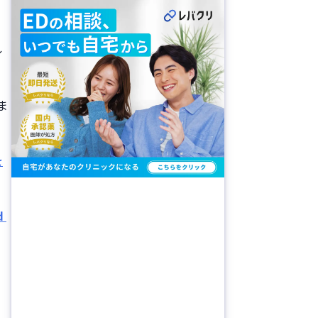
ル
ま
を
 