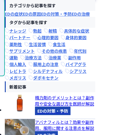
カテゴリから記事を探す
EDの症状
EDの原因
EDの対策・予防
EDの治療
タグから記事を探す
ナレッジ
勃起
射精
具体的な症状
パートナー
心理的要因
身体的要因
薬剤性
生活習慣
食生活
サプリメント
その他の疾患
年代別
運動
治療方法
治療薬
副作用
個人輸入
服用上の注意
バイアグラ
レビトラ
シルデナフィル
シアリス
メガリス
ダポキセチン
し
新着記事
精力剤のデメリットとは？副作
用や安全な選び方を医師が解説
EDの対策・予防
アバナフィルとは？効果や副作
用、服用に関する注意点を解説