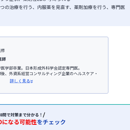
うつの治療を行う、内服薬を見直す、薬剤加療を行う、専門医
監修
医師
医学部卒業。日本形成外科学会認定専門医。

得後、外資系経営コンサルティング企業のヘルスケア・
事。

詳しく見る
学医学部助教を経て、美容医療を主とした
JSKINクリニ
オンライン診療サービス「レバクリ」監修。


学会

会(JSAPS)
8問で対策まで分かる！
Dになる可能性
をチェック