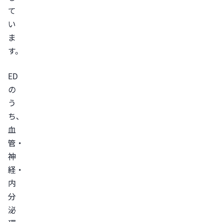
ト
て
ラ
い
シ
ま
ア
す。
リ
ス
ED
器
の
質
う
性
ち、
ED
血
を
管・
改
神
善
経・
内
す
分
る
泌
た