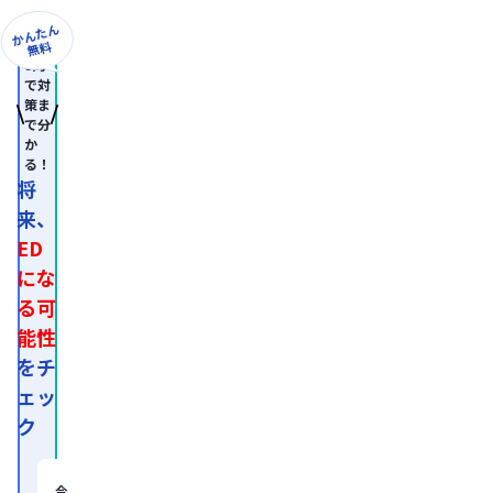
日
本
かんたん
形
無料
成
8問
外
で対
科
策ま
学
で分
会
か
認
る！
定
専
将
門
来、
医。

医
ED
師
免
にな
許
る可
取
得
能性
後、
外
をチ
資
ェッ
系
経
ク
営
コ
ン
サ
今、