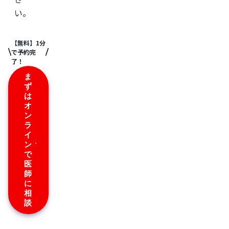
い。
【無料】1分
で予約完
了！
ま
ず
は
オ
ン
ラ
イ
ン
で
医
師
に
相
談