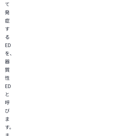
運
て
動
発
す
症
る
す
禁
る
煙
ED
す
を、
る
器
質
ま
性
と
ED
め
と
呼
び
ま
す。
ま