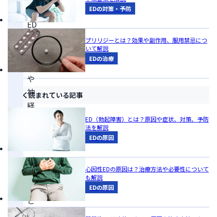
EDの対策・予防
性
ED
は、
プリリジーとは？効果や副作用、服用禁忌につ
いて解説
血
EDの治療
管
や
神
よく読まれている記事
経
の
ED（勃起障害）とは？原因や症状、対策、予防
法を解説
病
EDの原因
気
が
心因性EDの原因は？治療方法や必要性について
原
も解説
因
EDの原因
と
な