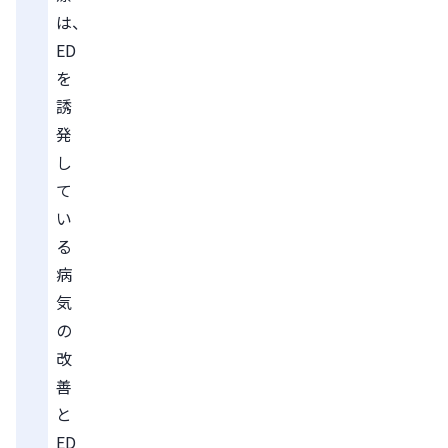
は、
ED
を
誘
発
し
て
い
る
病
気
の
改
善
と
ED