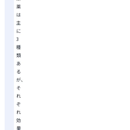
薬
は
主
に
3
種
類
あ
る
が、
そ
れ
ぞ
れ
効
果