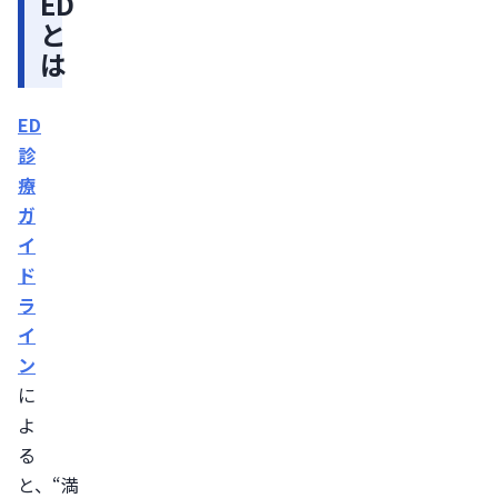
ED
因
と
糖
は
尿
病
ED
高
診
血
療
圧・
ガ
動
イ
脈
ド
硬
ラ
化
イ
直
ン
腸
に
が
よ
ん
る
や
と、“満