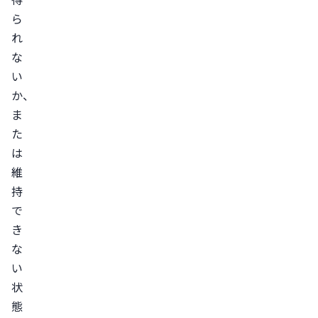
療
ら
方
れ
法
な
原
い
因
か、
と
ま
な
た
る
は
病
維
気
持
の
で
治
き
療
な
を
い
行
状
う
態