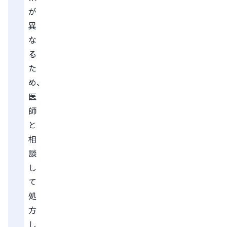
が
異
な
る
た
め、
医
師
と
相
談
し
て
処
方
し