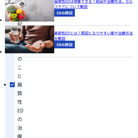
器質性EDは改善できる？原因や治療方法、セル
っ
フケアについて解説
EDの原因
て
起
こ
薬剤性EDとは？原因となりやすい薬や治療方法
を解説
る
EDの原因
ED
の
こ
と
器
質
性
ED
の
治
療