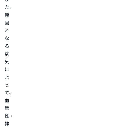
た、
原
因
と
な
る
病
気
に
よ
っ
て、
血
管
性・
神