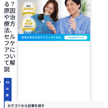
る？
原因
や治
療方
法、
セル
フケ
アに
つい
て解
説
ED
の
原
因
カテゴリから記事を探す