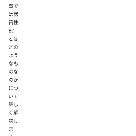
事で
は器
質性
ED
とは
どの
よう
なも
のな
のか
につ
いて
詳し
く解
説し
ま