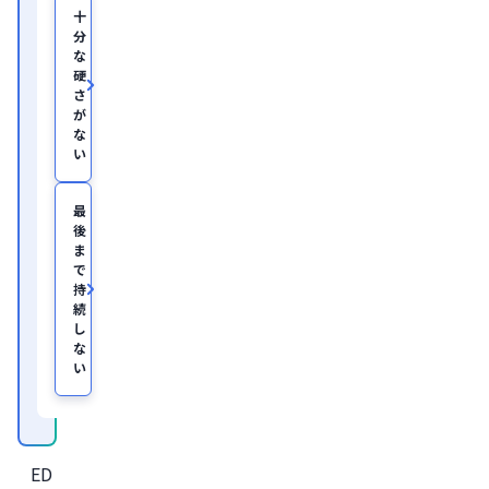
部
十
助
分
教
な
を
硬
経
て、
さ
美
が
容
な
医
い
療
を
主
最
と
後
し
ま
た
JSKIN
で
ク
持
リ
続
ニ
し
ッ
な
ク
、
い
及
び
オ
ン
ラ
イ
ED
ン