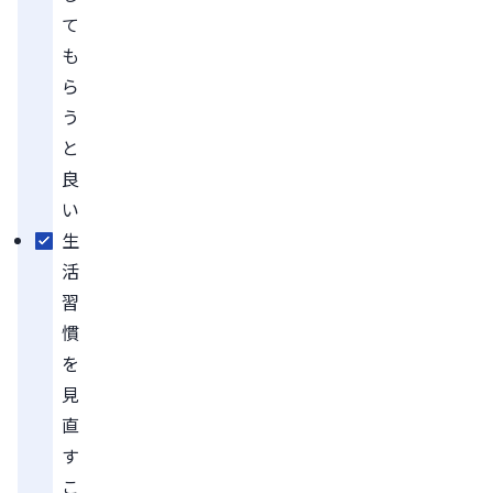
て
も
ら
う
と
良
い
生
活
習
慣
を
見
直
す
こ