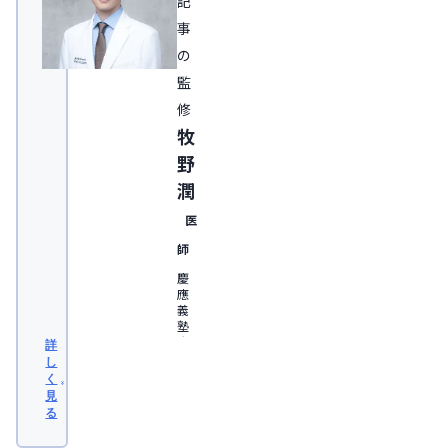
記
事
の
監
修
牧
野
潤
医
師
慶
應
義
塾
大
詳
学
し
医
く
学
見
部
る
卒
業。