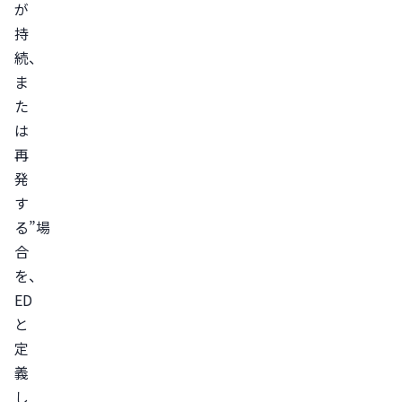
ED
が
治
持
療
続、
薬
ま
を
た
は
使
再
用
発
す
す
る
る”場
バ
合
イ
を、
ア
ED
グ
と
ラ
定
レ
義
ビ
し