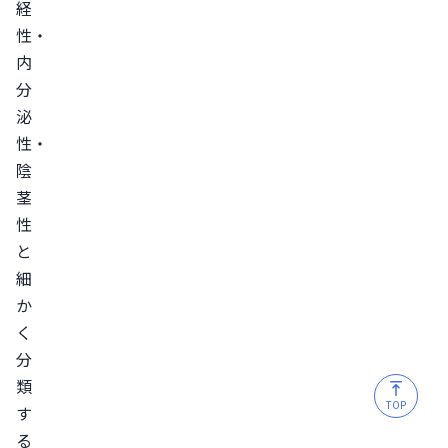
経
性・
内
分
泌
性・
陰
茎
性
と
細
か
く
分
類
TOP
す
る