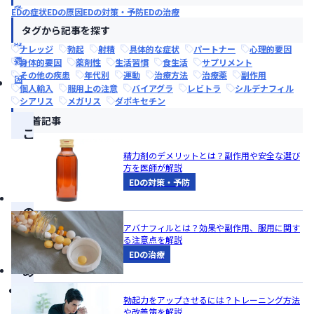
身
EDの症状
EDの原因
EDの対策・予防
EDの治療
体
タグから記事を探す
的
ナレッジ
勃起
射精
具体的な症状
パートナー
心理的要因
要
身体的要因
薬剤性
生活習慣
食生活
サプリメント
その他の疾患
年代別
運動
治療方法
治療薬
副作用
因
個人輸入
服用上の注意
バイアグラ
レビトラ
シルデナフィル
シアリス
メガリス
ダポキセチン
新着記事
こ
の
精力剤のデメリットとは？副作用や安全な選び
方を医師が解説
記
EDの対策・予防
事
の
アバナフィルとは？効果や副作用、服用に関す
ま
る注意点を解説
と
EDの治療
め
器
勃起力をアップさせるには？トレーニング方法
質
や改善策を解説