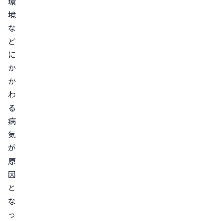
環
め
境
の
な
セ
ど
ル
に
フ
か
ケ
か
ア
わ
方
る
法
病
食
気
生
が
活
原
を
因
見
と
直
な
す
っ