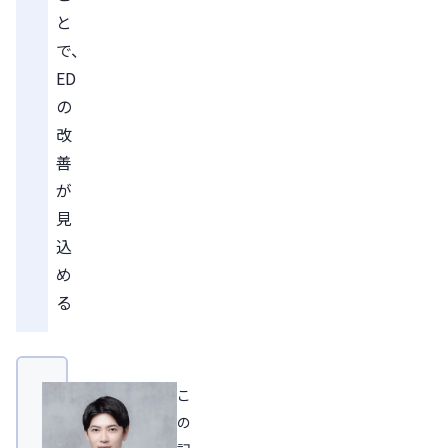
と
で、
ED
の
改
善
が
見
込
め
る
こ
の