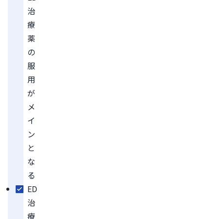
治
療
薬
の
服
用
が
メ
イ
ン
と
な
る
ED
治
療