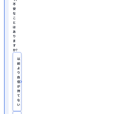
ル
不
テ
安
ィ
な
ン
グ
こ
企
と
業
は
の
あ
ヘ
り
ル
ま
ス
す
ケ
か?
ア・
IT
領
以
域
前
に
よ
て
り
従
自
事。

信
慶
が
應
持
義
塾
て
大
な
学
い
医
学