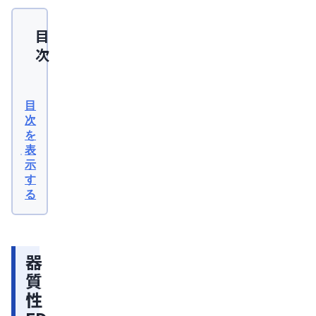
目
次
器
質
目
性
次
を
ED
表
と
示
は
す
る
器
質
性
器
ED
質
の
性
原