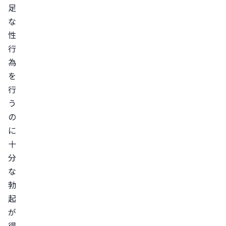
前
足
立
な
腺
性
が
行
ん
為
の
を
手
行
術
う
喫
の
煙
に
十
器
分
質
な
性
勃
ED
起
の
が
治
得