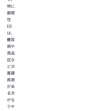
本
特に
美
容
器質
外
科
性
学
会
ED
(JSAPS)
は、
糖尿
病や
高血
圧な
どの
基礎
疾患
があ
る方
がな
りや