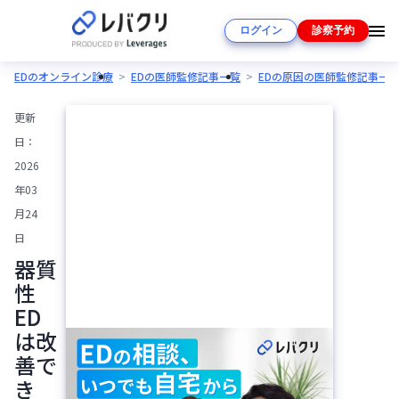
ログイン
診察予約
EDのオンライン診療
EDの医師監修記事一覧
EDの原因の医師監修記事一
更新
日：
2026
年03
月24
日
器質
性
ED
は改
善で
き