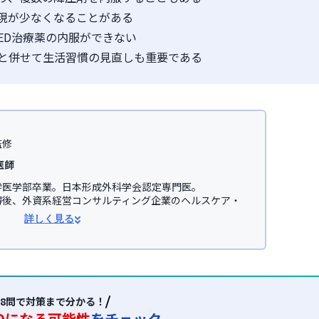
現が少なくなることがある
ED治療薬の内服ができない
と併せて生活習慣の見直しも重要である
監修
医師
医学部卒業。日本形成外科学会認定専門医。

得後、外資系経営コンサルティング企業のヘルスケア・
事。

詳しく見る
学医学部助教を経て、美容医療を主とした
JSKINクリニ
オンライン診療サービス「レバクリ」監修。


学会

会(JSAPS)
8問で対策まで分かる！
Dになる可能性
をチェック