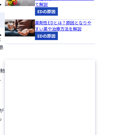
て解説
EDの原因
薬剤性EDとは？原因となりや
すい薬や治療方法を解説
EDの原因
た
患
。勃
れ
る
が
も