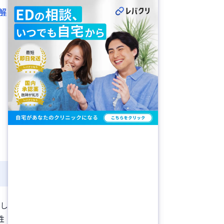
解
指し
性