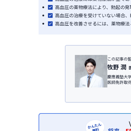
高血圧の薬物療法により、勃起の発
高血圧の治療を受けていない場合、
高血圧を改善させるには、薬物療法
この記事の
牧野 潤
慶應義塾大学
医師免許取
IT領域にて従
慶應義塾大
ック
、及び
＜所属学会＞
日本形成外科
日本美容外科学
かんたん
無料
将来、
E