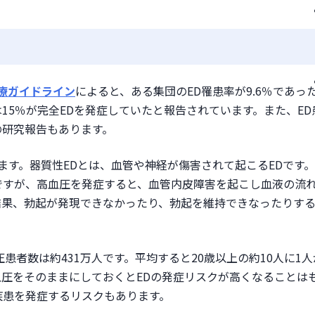
る際の注意点
併用するには、医師の確認が必要である
方はED治療薬の服用ができない
診療ガイドライン
によると、ある集団のED罹患率が9.6％であっ
15％が完全EDを発症していたと報告されています。また、ED
の研究報告もあります。
ます。器質性EDとは、血管や神経が傷害されて起こるEDです
ですが、高血圧を発症すると、血管内皮障害を起こし血液の流
結果、勃起が発現できなかったり、勃起を維持できなったりす
圧患者数は約431万人です。平均すると20歳以上の約10人に1人
圧をそのままにしておくとEDの発症リスクが高くなることは
疾患を発症するリスクもあります。