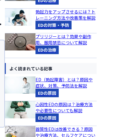
EDの治療
勃起力をアップさせるには？ト
レーニング方法や改善策を解説
EDの対策・予防
プリリジーとは？効果や副作
用、服用禁忌について解説
EDの治療
よく読まれている記事
ED（勃起障害）とは？原因や
症状、対策、予防法を解説
EDの原因
心因性EDの原因は？治療方法
や必要性についても解説
EDの原因
器質性EDは改善できる？原因
や治療方法、セルフケアについ