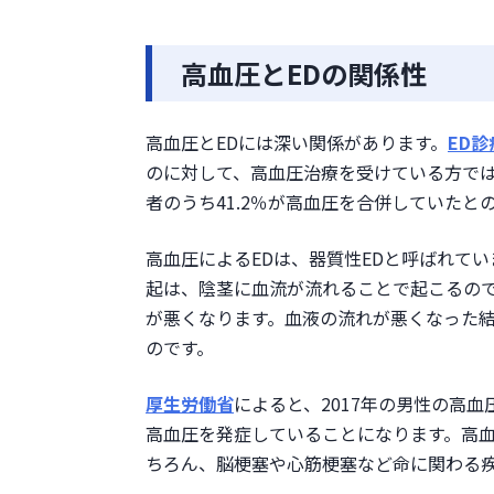
β遮断薬
中枢性交感神経抑制薬
高血圧の方がED治療薬を服用す
高血圧とEDの関係性
高血圧治療薬とED治療薬を
降圧剤の治療を受けていない
高血圧とEDには深い関係があります。
ED
個人で輸入しない
のに対して、高血圧治療を受けている方では
高血圧を予防する生活習慣
者のうち41.2％が高血圧を合併していたと
塩分を控える
適切な運動をする
高血圧によるEDは、器質性EDと呼ばれてい
飲酒を控える
起は、陰茎に血流が流れることで起こるの
禁煙する
が悪くなります。血液の流れが悪くなった
まとめ
のです。
厚生労働省
によると、2017年の男性の高血
高血圧を発症していることになります。高血
ちろん、脳梗塞や心筋梗塞など命に関わる