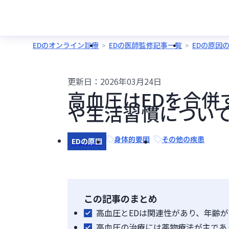
EDのオンライン診療
EDの医師監修記事一覧
EDの原因
更新日：
2026年03月24日
高血圧はEDを合併
や生活習慣につい
身体的要因
その他の疾患
EDの原因
この記事のまとめ
高血圧とEDは関連性があり、年齢
高血圧の治療には薬物療法が主であ