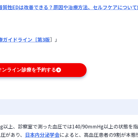
器質性EDは改善できる？原因や治療方法、セルフケアについて
診療ガイドライン［第3版
］」

オンライン診療を予約する
Hg以上、診察室で測った血圧では140/90mmHg以上の状態を
血圧があり、
日本内分泌学会
によると、高血圧患者の9割が本態