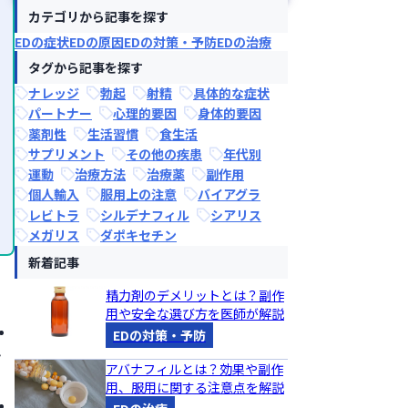
カテゴリから記事を探す
EDの症状
EDの原因
EDの対策・予防
EDの治療
タグから記事を探す
ナレッジ
勃起
射精
具体的な症状
パートナー
心理的要因
身体的要因
薬剤性
生活習慣
食生活
サプリメント
その他の疾患
年代別
運動
治療方法
治療薬
副作用
個人輸入
服用上の注意
バイアグラ
レビトラ
シルデナフィル
シアリス
メガリス
ダポキセチン
新着記事
精力剤のデメリットとは？副作
用や安全な選び方を医師が解説
EDの対策・予防
ん
アバナフィルとは？効果や副作
用、服用に関する注意点を解説