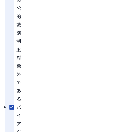
公
的
救
済
制
度
対
象
外
で
あ
る
バ
イ
ア
グ