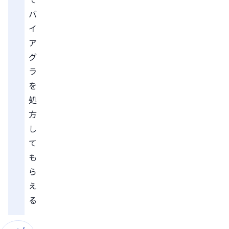
バ
イ
ア
グ
ラ
を
処
方
し
て
も
ら
え
る