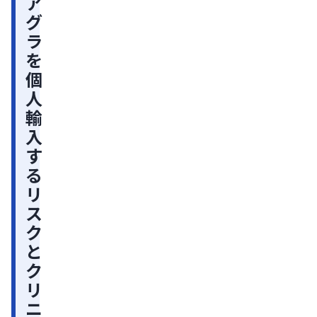
ア
る
グ
リ
ラ
ス
を
ク
個
と
人
ク
輸
リ
入
ニ
す
ッ
る
ク
リ
で
ス
処
ク
方
と
を
ク
受
リ
け
ニ