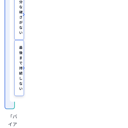
分
な
硬
さ
が
な
い
最
後
ま
で
持
続
し
な
い
「バ
イア