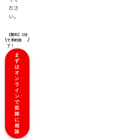
ださ
い。
【無料】1分
で予約完
了！
ま
ず
は
オ
ン
ラ
イ
ン
で
医
師
に
相
談