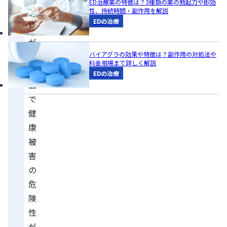
ED治療薬の特徴は？3種類の薬の勃起力や即効
性、持続時間・副作用を解説
4
EDの治療
割
が
バイアグラの効果や特徴は？副作用の対処法や
偽
料金相場まで詳しく解説
造
EDの治療
品
で
健
康
被
害
の
危
険
性
が