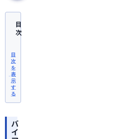
目
次
バ
イ
目
ア
次
を
グ
表
ラ
示
を
す
る
個
人
輸
バ
入
イ
す