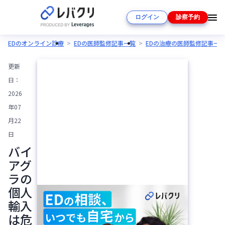
ログイン
診察予約
EDのオンライン診療
EDの医師監修記事一覧
EDの治療の医師監修記事一
更新
日：
2026
年07
月22
日
バイ
アグ
ラの
個人
輸入
は危