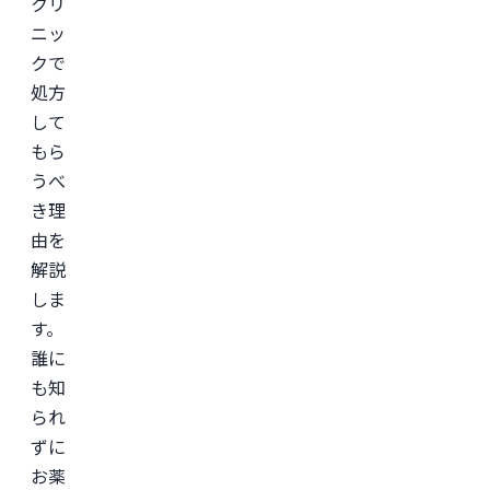
クリ
ニッ
クで
処方
して
もら
うべ
き理
由を
解説
しま
す。
誰に
も知
られ
ずに
お薬