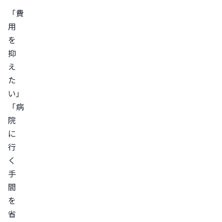
可
「費
能
用
性
を
が
抑
あ
え
る
た
予
い」
期
「病
せ
院
ぬ
に
健
行
康
く
被
手
害
間
を
を
招
省