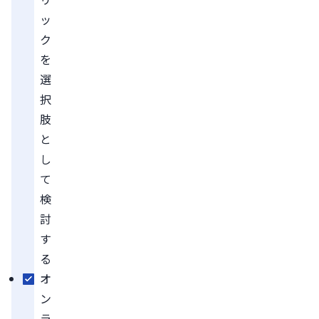
ッ
ク
を
選
択
肢
と
し
て
検
討
す
る
オ
ン
ラ