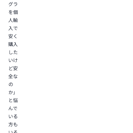
グラ
を個
人輸
入で
安く
購入
した
いけ
ど安
全な
の
か」
と悩
んで
いる
方も
いる