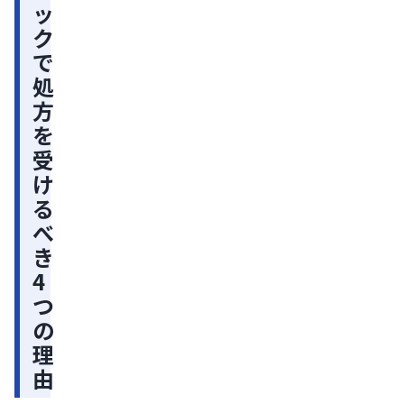
る
ッ
べ
ク
き
で
4
処
つ
方
を
の
受
理
け
由
る
偽
べ
物
き
が
4
紛
つ
れ
の
て
理
い
由
る