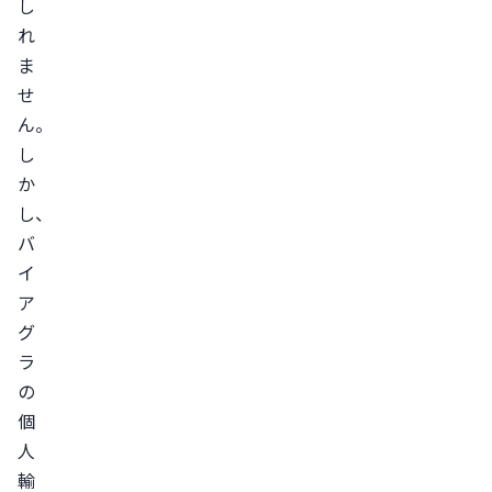
な
し
れ
い
ま
法
せ
的
ん。
な
し
保
か
証
し、
が
バ
な
イ
く
ア
ト
グ
ラ
ラ
ブ
の
ル
個
時
人
は
輸