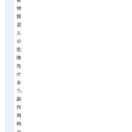
物
質
混
入
の
危
険
性
が
あ
り、
副
作
用
時
の