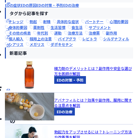
療
EDの症状
EDの原因
EDの対策・予防
EDの治療
薬
タグから記事を探す
バ
ナレッジ
勃起
射精
具体的な症状
パートナー
心理的要因
身体的要因
薬剤性
生活習慣
食生活
サプリメント
イ
その他の疾患
年代別
運動
治療方法
治療薬
副作用
ア
個人輸入
服用上の注意
バイアグラ
レビトラ
シルデナフィル
シアリス
メガリス
ダポキセチン
グ
新着記事
ラ
個
精力剤のデメリットとは？副作用や安全な選び
人
方を医師が解説
輸
EDの対策・予防
入
アバナフィルとは？効果や副作用、服用に関す
る注意点を解説
こ
EDの治療
の
記
勃起力をアップさせるには？トレーニング方法
事
や改善策を解説