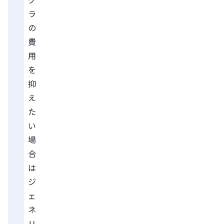
ラ
の
費
用
を
抑
え
た
い
場
合
は
ジ
ェ
ネ
リ