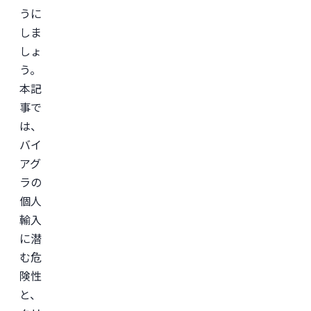
うに
しま
しょ
う。
本記
事で
は、
バイ
アグ
ラの
個人
輸入
に潜
む危
険性
と、