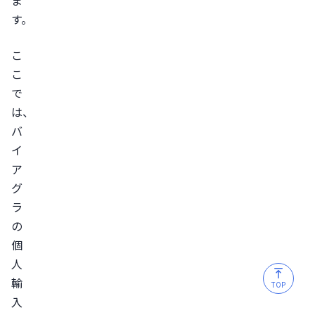
ジ
す。
ェ
ネ
こ
リ
こ
ッ
で
ク
は、
と
バ
は？
イ
先
ア
発
グ
医
ラ
薬
の
品
個
と
人
後
輸
TOP
発
入