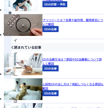
EDの対策・予防
の
ま
と
プリリジーとは？効果や副作用、服用禁忌につ
いて解説
め
EDの治療
バ
イ
ア
よく読まれている記事
グ
EDの治療方法は？原因やED治療薬について詳
ラ
しく解説
の
EDの治療
個
人
心因性EDの治し方は？勃起しづらくなる原因も
輸
解説
EDの治療
入
は
約