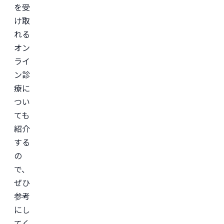
を受
け取
れる
オン
ライ
ン診
療に
つい
ても
紹介
する
の
で、
ぜひ
参考
にし
てく