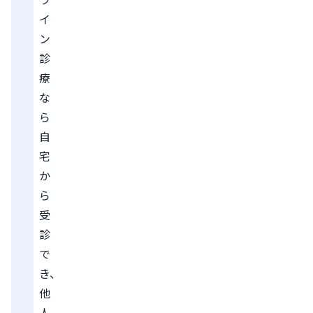
イ
ン
診
療
な
ら
自
宅
か
ら
受
診
で
き、
他
人