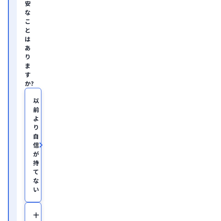
安
な
こ
と
は
あ
り
ま
す
か?
以
前
よ
り
自
信
が
持
て
な
い
十