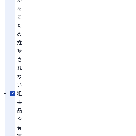
あ
る
た
め
推
奨
さ
れ
な
い
粗
悪
品
や
有
害