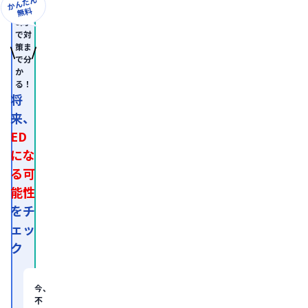
かんたん
無料
8問
で対
策ま
で分
か
る！
将
来、
ED
にな
る可
能性
をチ
ェッ
ク
今、
不