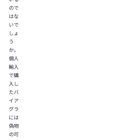
ので
はな
いで
しょ
う
か。
個人
輸入
で購
入し
たバ
イア
グラ
には
偽物
の可