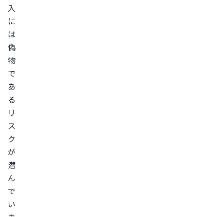
自
入
己
に
責
は
任
偽
に
物
な
で
る
あ
そ
る
も
リ
そ
ス
も
ク
バ
が
潜
イ
ん
ア
で
グ
い
ラ
ま