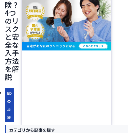
険？
4つ
のリ
スク
と安
全な
入手
方法
を解
説
ED
の
治
療
治
カテゴリから記事を探す