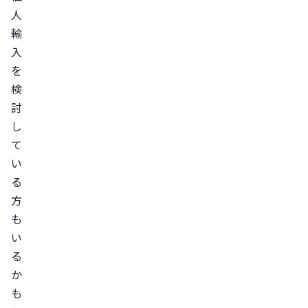
た
人
場
輸
合
入
に
を
公
検
的
討
な
し
救
て
済
い
制
る
度
方
を
も
受
い
け
る
ら
か
れ
も