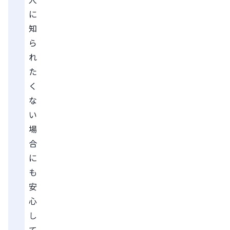
に
知
ら
れ
た
く
な
い
場
合
に
も
安
心
し
て