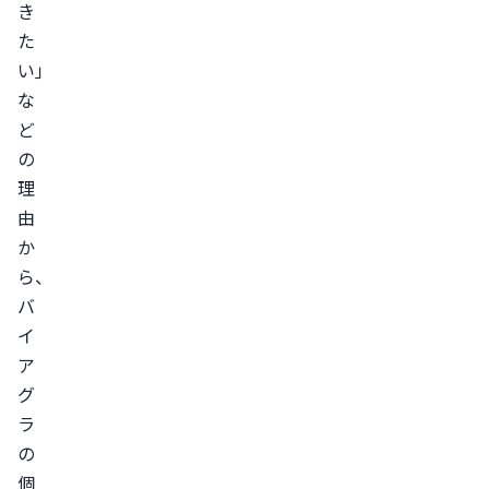
く
き
危
た
険
い」
性
な
が
ど
考
の
理
え
由
ら
か
れ
ら、
る
バ
副
イ
作
ア
用
グ
が
ラ
起
の
き
個