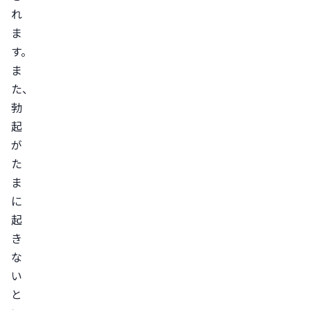
治
れ
療
ま
を
す。
受
ま
け
た、
ら
勃
れ
起
な
が
い
た
ケ
ま
ー
に
起
ス
き
ま
な
と
い
め
と