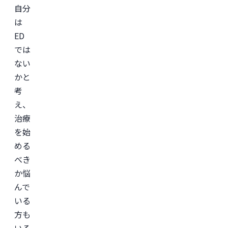
イ
自分
ン
診
は
療
ED
サ
ー
では
ビ
ス
ない
「レ
バ
かと
ク
考
リ」
監
え、
修。
治療
＜
を始
所
属
める
学
会
べき
＞

か悩
日
本
んで
形
成
いる
外
方も
科
学