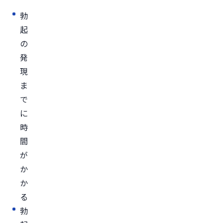
に
勃
使
起
わ
の
れ
発
る
現
治
ま
療
で
薬
に
バ
時
イ
間
ア
が
グ
か
ラ
か
（シ
る
ル
勃
デ