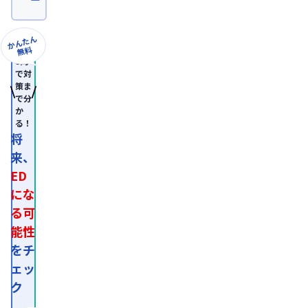
卒
業。
日
本
かんたん
形
無料
成
8問
外
で対
科
策ま
学
で分
会
か
認
る！
定
専
将
門
来、
医。

医
ED
師
免
にな
許
る可
取
得
能性
後、
外
をチ
資
ェッ
系
経
ク
営
コ