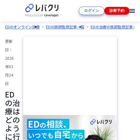
ログイン
診察予約
EDのオンライン診療
EDの医師監修記事一覧
EDの治療の医師監修記事一
更新
日：
2026
年03
月24
日
ED
の治
療は
どの
よう
に行