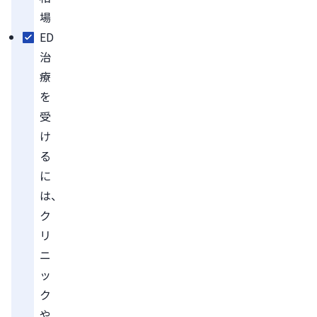
場
ED
治
療
を
受
け
る
に
は、
ク
リ
ニ
ッ
ク
や