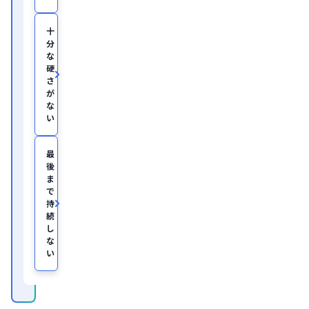
医
学
部
十
助
分
教
な
を
硬
経
て、
さ
美
が
容
な
医
い
療
を
主
最
と
後
し
ま
た
JSKIN
で
ク
持
リ
続
ニ
し
ッ
な
ク
、
い
及
び
オ
ン
ラ