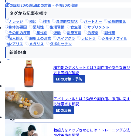
ナ
EDの症状
EDの原因
EDの対策・予防
EDの治療
レ
タグから記事を探す
ッ
ナレッジ
勃起
射精
具体的な症状
パートナー
心理的要因
ジ
身体的要因
薬剤性
生活習慣
食生活
サプリメント
その他の疾患
年代別
運動
治療方法
治療薬
副作用
治
個人輸入
服用上の注意
バイアグラ
レビトラ
シルデナフィル
シアリス
メガリス
ダポキセチン
療
新着記事
方
法
精力剤のデメリットとは？副作用や安全な選び
方を医師が解説
EDの対策・予防
こ
の
アバナフィルとは？効果や副作用、服用に関す
記
る注意点を解説
事
EDの治療
の
ま
勃起力をアップさせるには？トレーニング方法
と
や改善策を解説