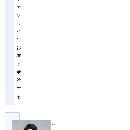
オ
ン
ラ
イ
ン
診
療
で
受
診
す
る
こ