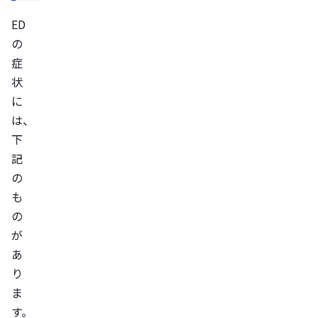
ED
ED
心
の
因
症
性
状
ED
に
混
は、
合
下
性
記
ED
の
薬
も
剤
の
性
が
ED
あ
ED
り
治
ま
療
す。