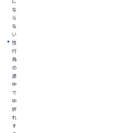
に
ア
な
リ
ら
ス
な
（タ
い
ダ
性
ラ
行
フ
為
ィ
の
ル）
途
ED
中
治
で
療
中
に
折
か
れ
か
す
る