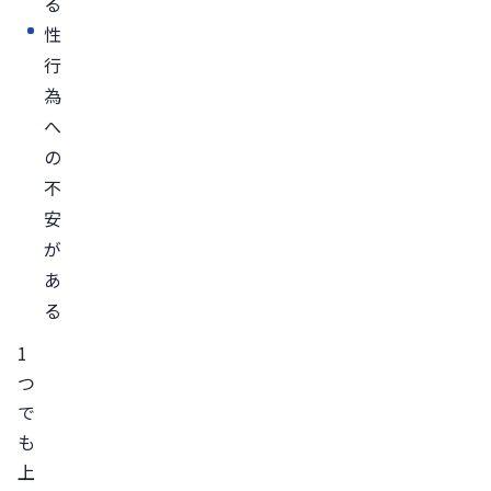
る
費
性
用
行
ED
為
の
へ
治
の
療
不
を
安
受
が
け
あ
る
る
流
れ
1
ED
つ
治
で
療
も
は
上