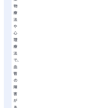
物
療
法
や
心
理
療
法
で、
血
管
の
障
害
が
あ