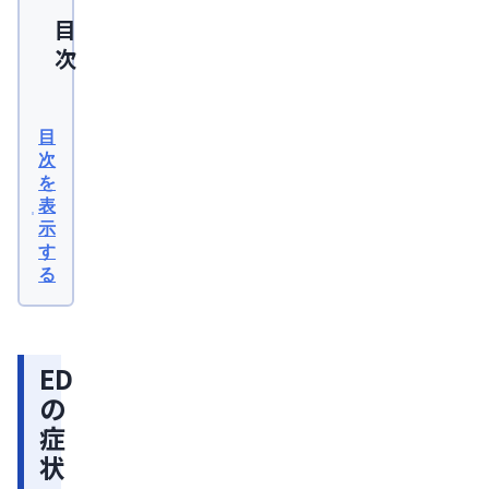
目
次
ED
の
目
症
次
を
状
表
ED
示
の
す
る
治
療
方
ED
法
の
器
症
質
状
性