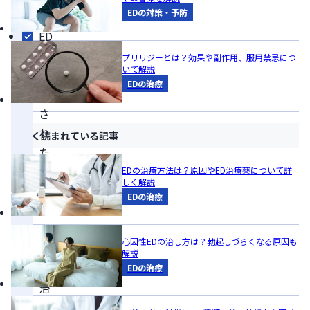
EDの対策・予防
め
ED
と
プリリジーとは？効果や副作用、服用禁忌につ
いて解説
診
EDの治療
断
さ
れ
よく読まれている記事
た
ら
EDの治療方法は？原因やED治療薬について詳
しく解説
早
EDの治療
期
か
心因性EDの治し方は？勃起しづらくなる原因も
ら
解説
の
EDの治療
治
療