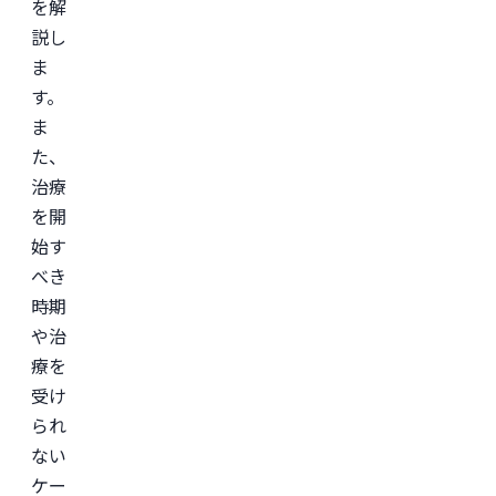
を解
説し
ま
す。
ま
た、
治療
を開
始す
べき
時期
や治
療を
受け
られ
ない
ケー