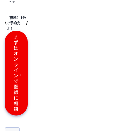
い。
【無料】1分
で予約完
了！
ま
ず
は
オ
ン
ラ
イ
ン
で
医
師
に
相
談