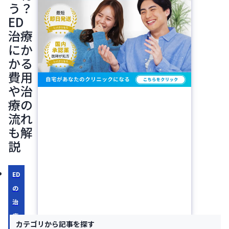
う？
ED
治療
にか
かる
費用
や治
療の
流れ
も解
説
ED
の
治
療
カテゴリから記事を探す