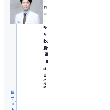
の
記
事
の
監
修
牧
野
潤
医
師
慶
應
義
塾
大
詳
学
し
医
く
学
見
部
る