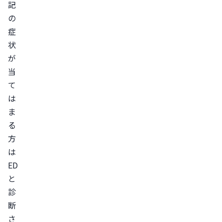
記
で
の
き
症
る
状
だ
が
け
当
早
て
期
は
か
ま
ら
る
開
方
始
は
す
ED
る
と
べ
診
き
断
ED
さ