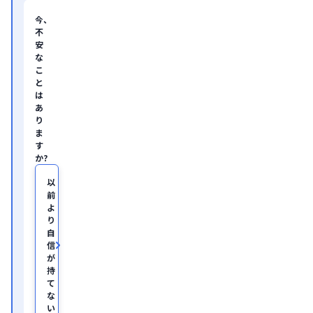
ン
サ
今、
ル
不
テ
安
ィ
な
ン
グ
こ
企
と
業
は
の
あ
ヘ
り
ル
ま
ス
す
ケ
か?
ア・
IT
領
以
域
前
に
よ
て
り
従
自
事。

信
慶
が
應
持
義
塾
て
大
な
学
い