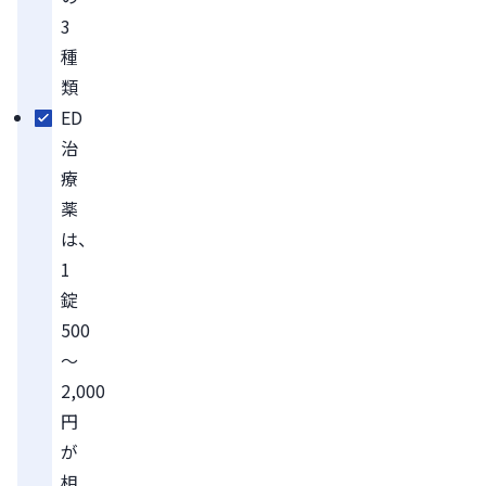
3
種
類
ED
治
療
薬
は、
1
錠
500
～
2,000
円
が
相