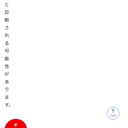
と
診
断
さ
れ
る
可
能
性
が
あ
り
ま
す。
TOP
オ