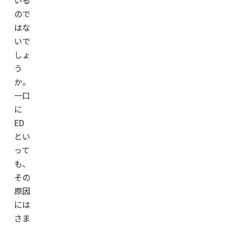
いる
会

日
ので
本
はな
美
容
いで
外
科
しょ
学
会
う
(JSAPS)
か。
一口
に
ED
とい
って
も、
その
原因
には
さま