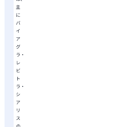
主
に
バ
イ
ア
グ
ラ・
レ
ビ
ト
ラ・
シ
ア
リ
ス
の