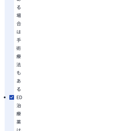
る
場
合
は
手
術
療
法
も
あ
る
ED
治
療
薬
は、