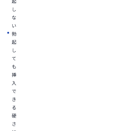
起
ナ
し
フ
な
ィ
い
ル）
勃
レ
起
ビ
し
ト
て
ラ
も
（バ
挿
ル
入
デ
で
ナ
き
フ
る
ィ
硬
ル）
さ
シ