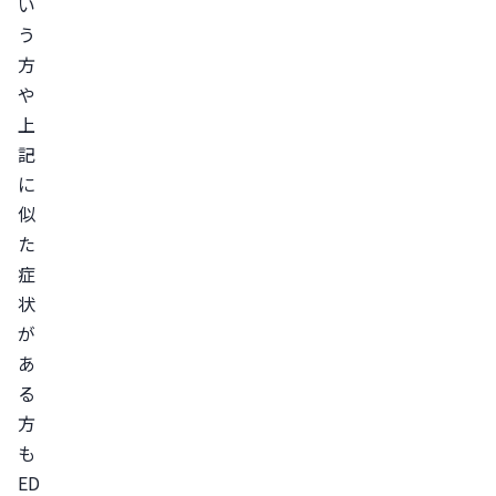
い
う
方
や
上
記
に
似
た
症
状
が
あ
る
方
も
ED