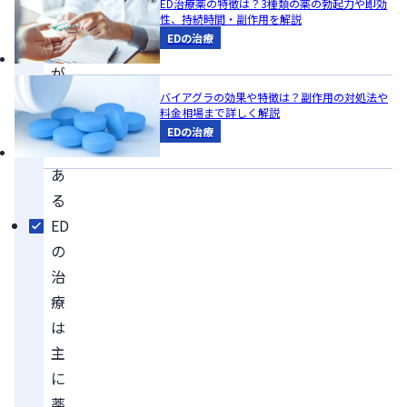
ED治療薬の特徴は？3種類の薬の勃起力や即効
開
性、持続時間・副作用を解説
EDの治療
始
が
重
バイアグラの効果や特徴は？副作用の対処法や
料金相場まで詳しく解説
要
EDの治療
で
あ
る
ED
の
治
療
は
主
に
薬