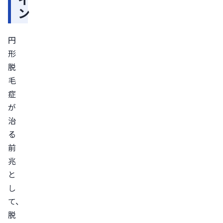
ン
め
る
円
産
形
毛
脱
が
毛
徐々
症
に
が
太
治
く、
る
色
前
の
兆
あ
と
る
し
毛
て、
に
脱
変