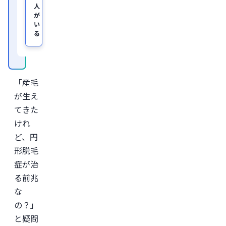
ッ
人
ク
、
が
及
い
び
る
オ
ン
ラ
イ
ン
診
「産毛
療
サ
が生え
ー
ビ
てきた
ス
けれ
「レ
バ
ど、円
ク
リ」
形脱毛
監
症が治
修。
る前兆
＜
所
な
属
学
の？」
会
と疑問
＞
