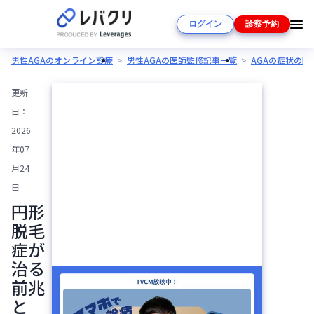
ログイン
診察予約
男性AGAのオンライン診療
男性AGAの医師監修記事一覧
AGAの症状の
更新
日：
2026
年07
月24
日
円形
脱毛
症が
治る
前兆
と