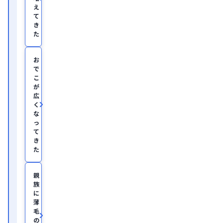
事。

え
慶
て
應
き
義
塾
た
大
学
医
お
学
で
部
こ
助
が
教
広
を
く
経
て、
な
美
っ
容
て
医
き
療
た
を
主
と
親
し
族
た
JSKIN
に
ク
薄
リ
毛
ニ
の