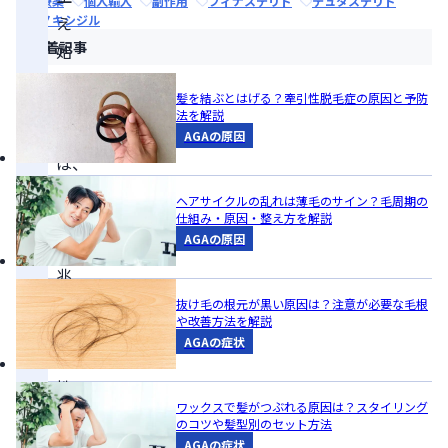
治療薬
個人輸入
副作用
フィナステリド
デュタステリド
ミノキシジル
え
新着記事
始
め
髪を結ぶとはげる？牽引性脱毛症の原因と予防
る
法を解説
の
AGAの原因
は、
治
ヘアサイクルの乱れは薄毛のサイン？毛周期の
る
仕組み・原因・整え方を解説
AGAの原因
前
兆
の
抜け毛の根元が黒い原因は？注意が必要な毛根
や改善方法を解説
可
AGAの症状
能
性
ワックスで髪がつぶれる原因は？スタイリング
が
のコツや髪型別のセット方法
あ
AGAの症状