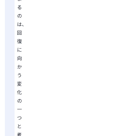
る
の
は、
回
復
に
向
か
う
変
化
の
一
つ
と
考