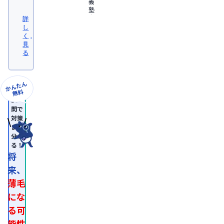
義
塾
大
詳
学
し
医
く
学
見
部
る
卒
業。
日
本
かんたん
形
無料
成
10
外
問で
科
対策
学
まで
会
分か
認
る！
定
専
将
門
来、
医。

医
薄毛
師
免
にな
許
る可
取
得
能性