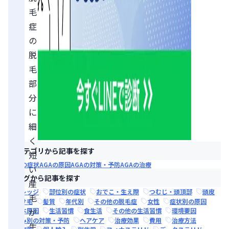
毛
症
の
脱
毛
部
分
に
細
く
カテゴリから記事を探す
短
AGAの症状
AGAの原因
AGAの対策・予防
AGAの治療
い
タグから記事を探す
産
ナレッジ
部位別の症状
おでこ・生え際
つむじ・頭頂部
頭皮
毛
抜け毛
髪質
年代別
その他の脱毛症
女性
症状別の原因
が
根本原因
生活習慣
食生活
その他の生活習慣
環境要因
悩み別の対策・予防
ヘアケア
治療効果
費用
治療方法
生