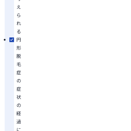
え
ら
れ
る
円
形
脱
毛
症
の
症
状
の
経
過
に