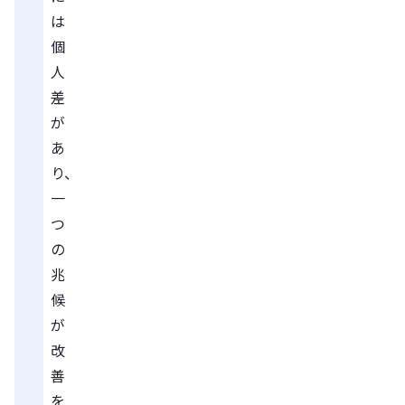
は
個
人
差
が
あ
り、
一
つ
の
兆
候
が
改
善
を