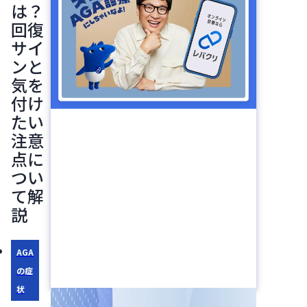
は？
回復
サイ
ンと
気を
付け
たい
注意
点に
つい
て解
説
AGA
の症
状