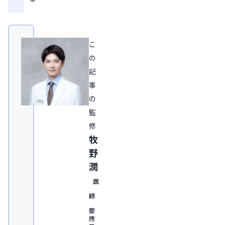
こ
の
記
事
の
監
修
牧
野
潤
医
師
慶
應