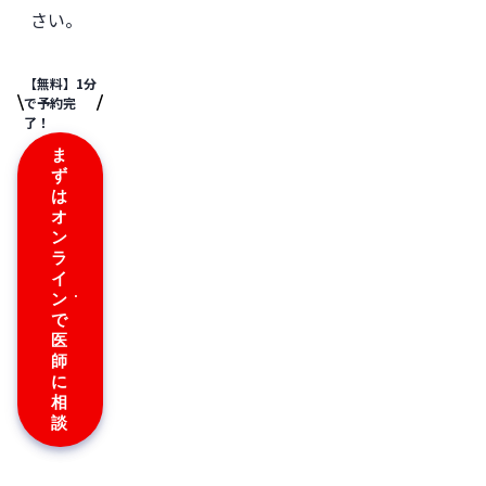
さい。
【無料】1分
で予約完
了！
ま
ず
は
オ
ン
ラ
イ
ン
で
医
師
に
相
談