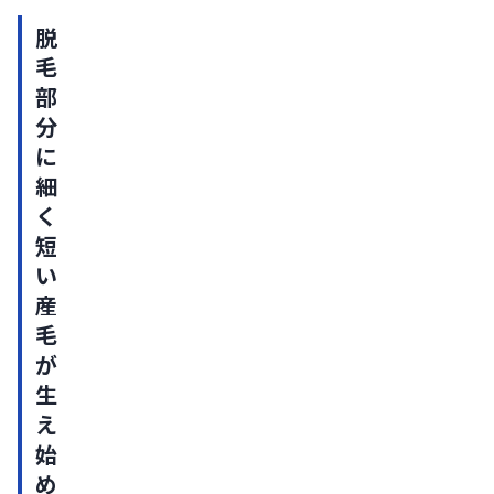
脱
脱
毛
毛
症
部
の
分
主
に
細
な
く
進
短
行
い
段
産
階
毛
回
が
復
生
ま
え
で
始
の
め
期