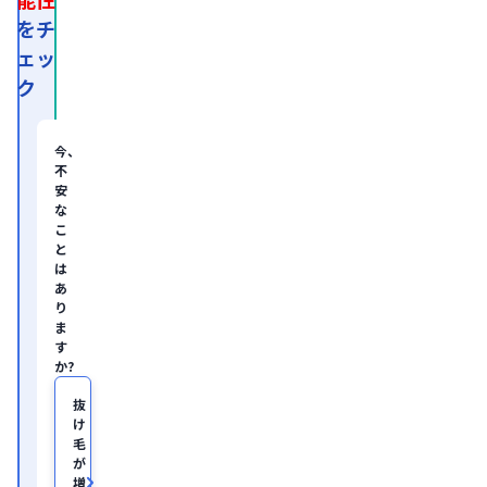
後、
外
をチ
資
ェッ
系
経
ク
営
コ
ン
サ
今、
ル
不
テ
安
ィ
な
ン
グ
こ
企
と
業
は
の
あ
ヘ
り
ル
ま
ス
す
ケ
か?
ア・
IT
領
抜
域
け
に
毛
て
が
従
増