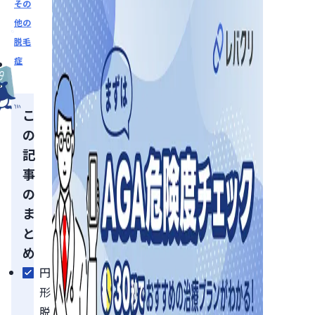
その
他の
脱毛
症
こ
の
記
事
の
ま
と
め
円
形
脱