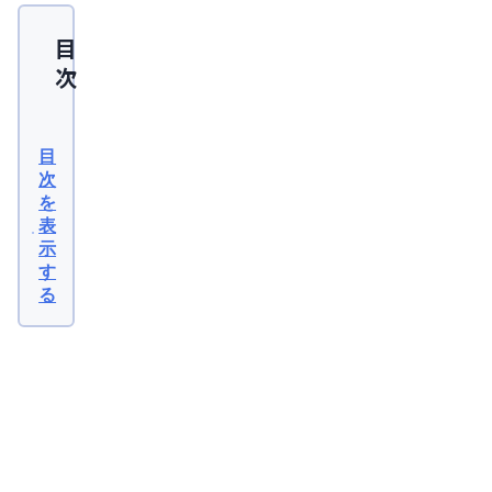
目
次
円
形
目
脱
次
を
毛
表
症
示
が
す
る
治
る
前
関
連
兆
記
事
の
2026
年07
サ
月10
日
イ
【医