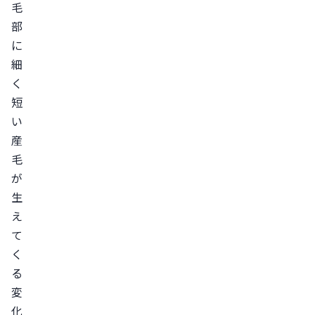
毛
わ
部
っ
に
て
細
い
く
く
短
脱
い
毛
産
部
毛
周
が
囲
生
の
え
て
抜
く
け
る
毛
変
が
化
減