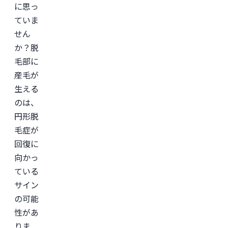
日
に思っ
本
形
ていま
成
せん
外
科
か？脱
学
会

毛部に
日
産毛が
本
美
生える
容
外
のは、
科
円形脱
学
会
毛症が
(JSAPS)
回復に
向かっ
ている
サイン
の可能
性があ
りま