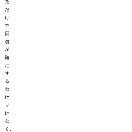
た
を
だ
覚
け
え
で
る
回
こ
復
と
が
確
が
定
あ
す
る
る
脱
わ
毛
け
斑
で
の
は
縁
な
か
く、
ら