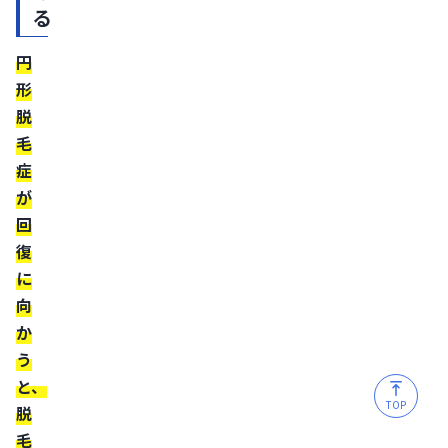
る
間
に
円
は
形
個
脱
人
毛
差
症
が
が
あ
回
る
復
に
理
向
由
か
単
う
発
と、
型
TOP
脱
と
毛
多