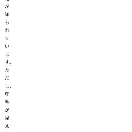
が
っ
知
て
ら
く
れ
る
て
頭
い
皮
ま
に
す。
軽
た
い
だ
か
し、
ゆ
産
み
毛
や
が
違
見
和
え
感