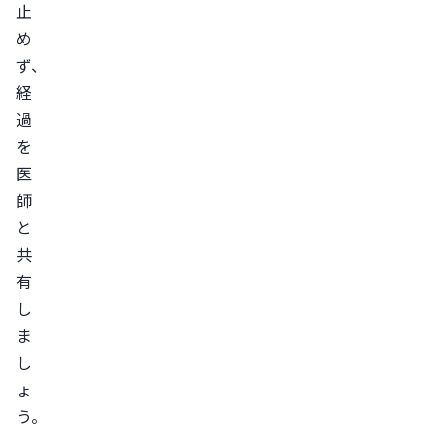
止
脱
め
毛
ず、
症
経
の
過
進
を
行
医
と
師
回
と
復
共
ま
有
で
し
の
ま
し
経
ょ
過
う。
円
形