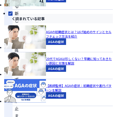
る
新
よく読まれている記事
し
い
AGAの初期症状とは？はげ始めのサインとセル
脱
フチェック方法を紹介
毛
AGAの症状
斑
が
20代でAGAは珍しくない？早期に知っておきた
い原因と対策を解説
増
AGAの症状
え
ず
進
【医師監修】AGAの症状：初期症状や進行パタ
ーンを解説
行
AGAの症状
が
止
ま