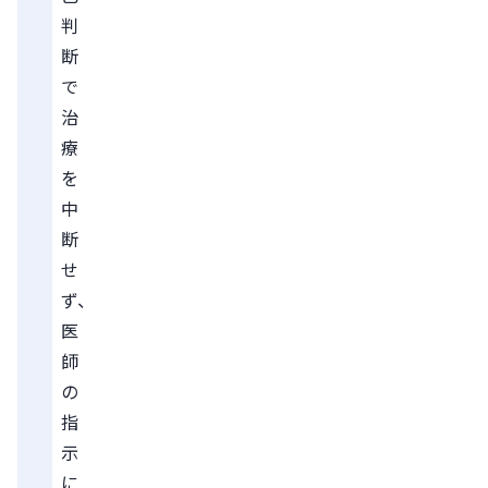
判
断
で
治
療
を
中
断
せ
ず、
医
師
の
指
示
に