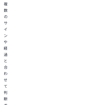
複
中
数
心
の
に
サ
向
イ
か
ン
っ
や
て
経
毛
過
が
と
生
合
え
わ
て
せ
く
て
る
判
新
断
し
す