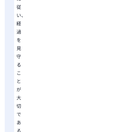
従
い、
経
過
を
見
守
る
こ
と
が
大
切
で
あ
る