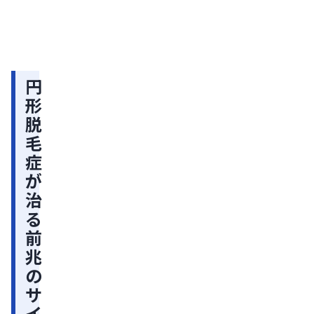
師監
ン
修】
脱
AGA
の症
毛
状：
部
初期
円
症状
分
形
や進
に
脱
行パ
ター
細
毛
ンを
く
症
解説
短
が
い
治
る
産
前
毛
兆
が
の
生
サ
え
イ
始