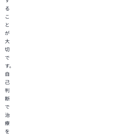
い
る
こ
脱
と
毛
が
斑
大
が
切
増
で
え
す。
ず
自
進
己
行
判
が
断
止
で
ま
治
る
療
円
を
形