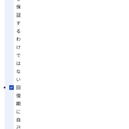
保
証
す
る
わ
け
で
は
な
い
回
復
期
に
自
己