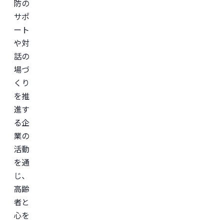
防の
サポ
ート
や対
話の
場づ
くり
を推
進す
る企
業の
活動
を通
じ、
高齢
者と
心を