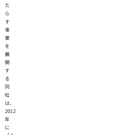
た
ら
す
事
業
を
展
開
す
る
同
社
は、
2012
年
に