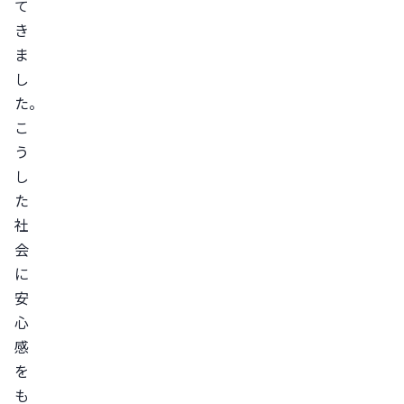
て
き
ま
し
た。
こ
う
し
た
社
会
に
安
心
感
を
も