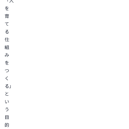
「人
を
育
て
る
仕
組
み
を
つ
く
る」
と
い
う
目
的