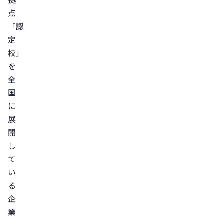
点
「認
定
校」
を
全
国
に
展
開
し
て
い
る
企
業