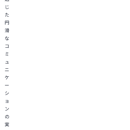
じ
た
円
滑
な
コ
ミ
ュ
ニ
ケ
ー
シ
ョ
ン
の
実