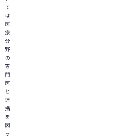
て
は
医
療
分
野
の
専
門
医
と
連
携
を
図
っ