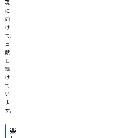
現
に
向
け
て、
貢
献
し
続
け
て
い
ま
す。
楽