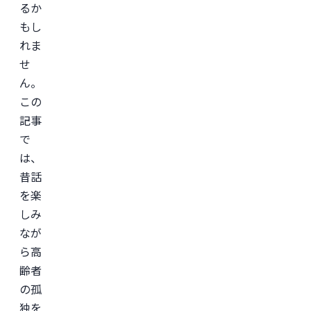
るか
もし
れま
せ
ん。
この
記事
で
は、
昔話
を楽
しみ
なが
ら高
齢者
の孤
独を