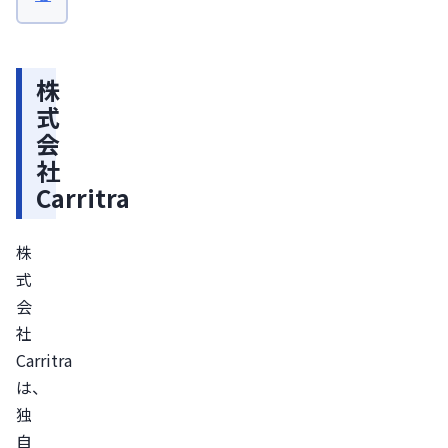
し
か
っ
株
た
式
記
会
憶
社
を
Carritra
引
き
株
出
式
す
会
「回
社
想
Carritra
支
は、
援
独
フ
自