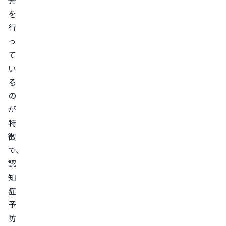
発
を
行
っ
て
い
る
の
が
特
徴
で、
認
知
症
予
防