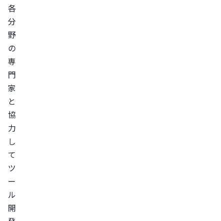
各
分
野
の
専
門
家
と
協
力
し
て
ツ
ー
ル
開