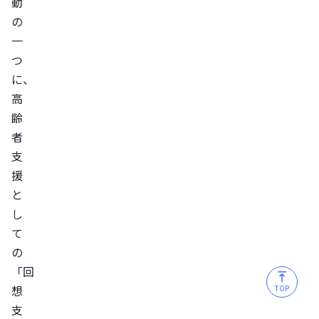
動
の
一
つ
に、
高
齢
者
支
援
と
し
て
の
「回
想
TOP
支