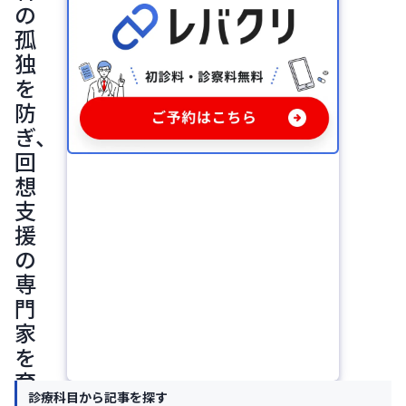
の
孤
独
を
防
ぎ、
回
想
支
援
の
専
門
家
を
育
診療科目から記事を探す
成