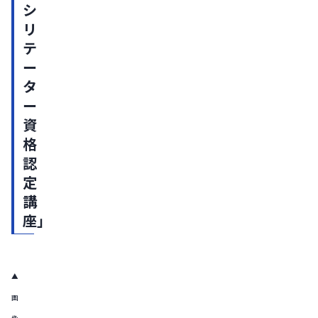
シ
リ
テ
ー
タ
ー
資
格
認
定
講
座」
▲
画