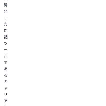
ァ
開
シ
発
リ
し
テ
た
ー
対
タ
話
ー
ツ
資
ー
格
ル
認
で
定
あ
講
る
座」
キ
ャ
リ
ア