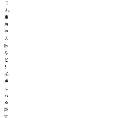
で
す。
東
京
や
大
阪
な
ど
5
拠
点
に
あ
る
認
定