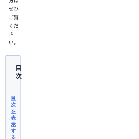
方は
ぜひ
ご覧
くだ
さ
い。
目
次
株
式
目
会
次
を
社
表
Carritra
示
楽
す
る