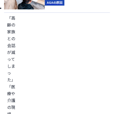
AGAの原因
報
「高
齢の
家族
との
会話
が減
って
しま
っ
た」
「医
療や
介護
の現