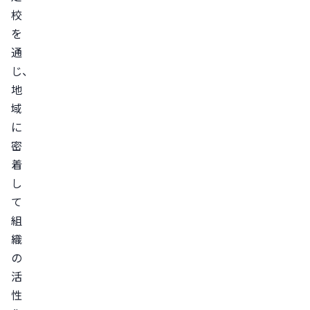
校
を
通
じ、
地
域
に
密
着
し
て
組
織
の
活
性