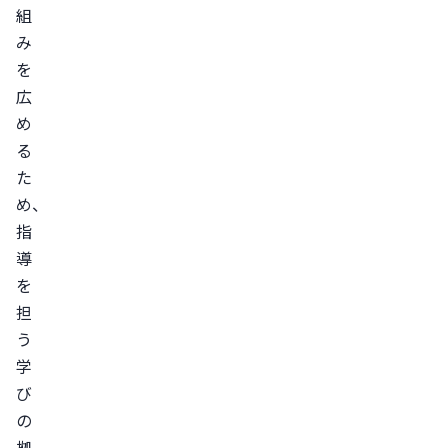
組
み
を
広
め
る
た
め、
指
導
を
担
う
学
び
の
拠