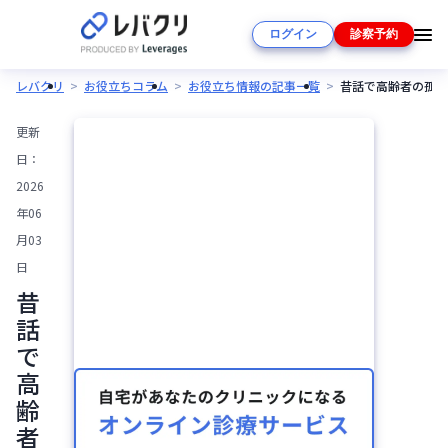
ログイン
診察予約
レバクリ
お役立ちコラム
お役立ち情報の記事一覧
昔話で高齢者の孤独
更新
日：
2026
年06
月03
日
昔
話
で
高
齢
者