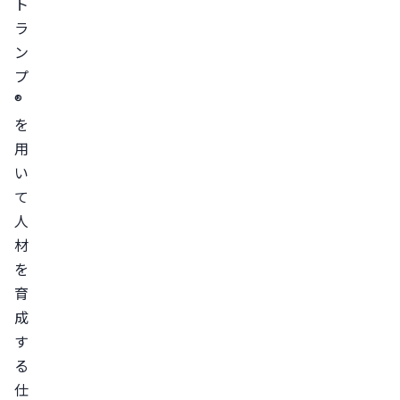
ト
ラ
ン
プ
®
を
用
い
て
人
材
を
育
成
す
る
仕