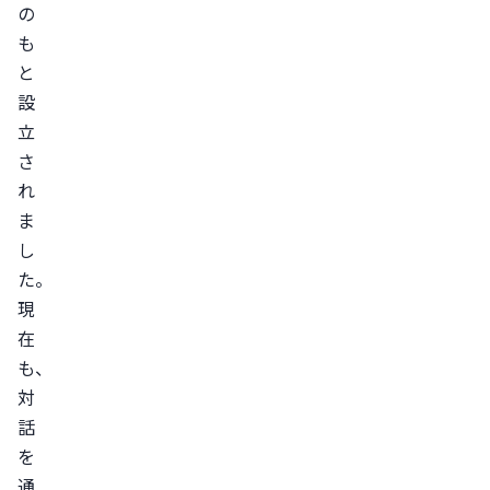
の
も
と
設
立
さ
れ
ま
し
た。
現
在
も、
対
話
を
通