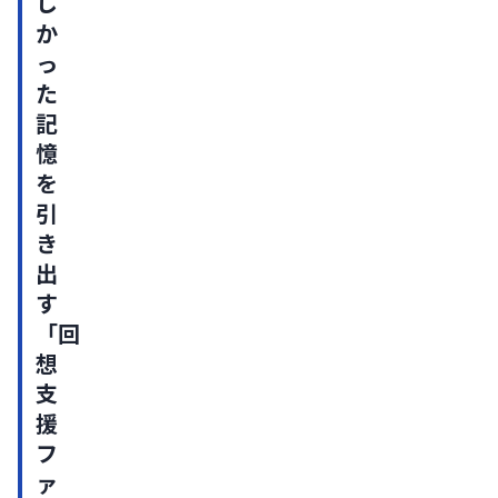
し
か
っ
た
記
憶
を
引
き
出
す
「回
想
支
援
フ
ァ