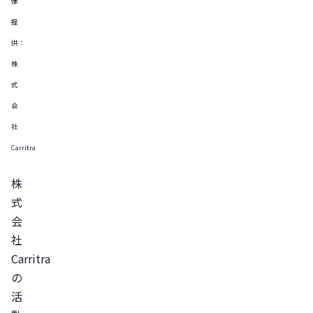
像
提
供：
株
式
会
社
Carritra
株
式
会
社
Carritra
の
活