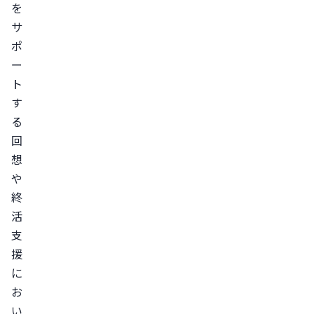
を
サ
ポ
ー
ト
す
る
回
想
や
終
活
支
援
に
お
い