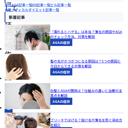
男性AGA記事一覧
ED記事一覧
ピル記事一覧
して
女性メディカルダイエット記事一覧
対
新着記事
話
の
「濡れるとハゲる」は本当？薄毛の原因やAGA
場
のチェック方法、対策を解説
AGAの症状
を
作
る
髪の毛がボコボコになる原因は？5つの原因と
今日からできる対策を解説
企
AGAの症状
業
白髪とAGAの関係は？仕組みの違いと治療の注
お
意点を解説
役
AGAの症状
立
ち
ブリーチではげる？抜け毛や薄毛を防ぐ染め方
情
を紹介