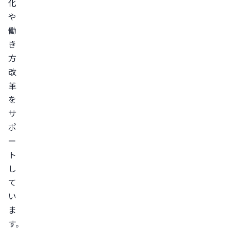
化
や
働
き
方
改
革
を
サ
ポ
ー
ト
し
て
い
ま
す。