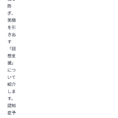
防
ぎ、
笑顔
を引
き出
す
「回
想支
援」
につ
いて
紹介
しま
す。
認知
症予