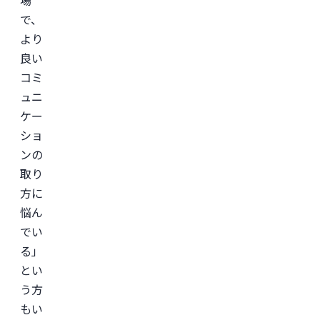
場
で、
より
良い
コミ
ュニ
ケー
ショ
ンの
取り
方に
悩ん
でい
る」
とい
う方
もい