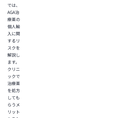
では、
AGA治
療薬の
個人輸
入に関
するリ
スクを
解説し
ます。
クリニ
ックで
治療薬
を処方
しても
らうメ
リット