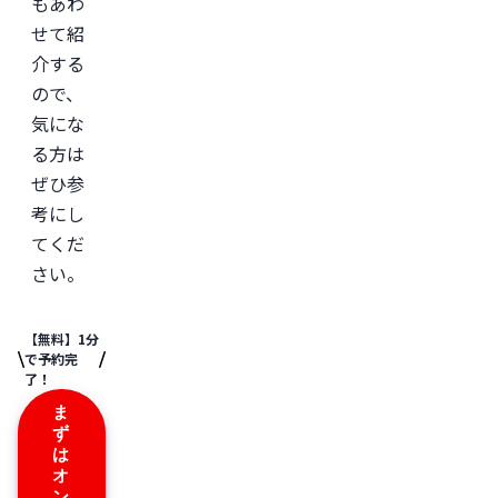
もあわ
せて紹
介する
ので、
気にな
る方は
ぜひ参
考にし
てくだ
さい。
【無料】1分
で予約完
了！
ま
ず
は
オ
ン