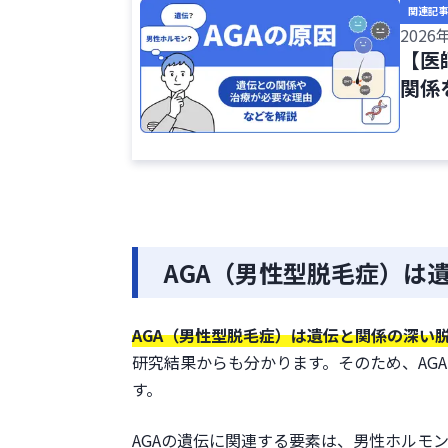
AGA遺伝子検査は意味ない？検査
関連記事
遺伝以外のAGAが進行する原因
2026
【医
食生活の乱れ
関係
不規則な生活習慣
ストレス
ヘアケアの影響
AGAの遺伝が気になったときの対
まとめ
参考文献
AGA（男性型脱毛症）は
AGA（男性型脱毛症）は遺伝と関係の深い
研究結果からも分かります。そのため、AG
す。
AGAの遺伝に関連する要素は、男性ホルモ