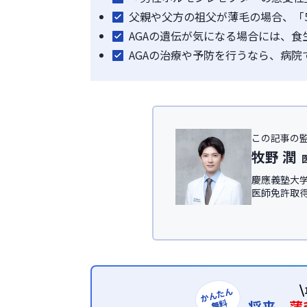
父親や父方の祖父が薄毛の場合、「
AGAの遺伝が気になる場合には、
AGAの治療や予防を行うなら、病
この記事の
牧野 潤
慶應義塾大学
医師免許取
IT領域にて従
慶應義塾大
ック
、及び
＜所属学会＞
日本形成外科
日本美容外科学
かんたん
無料
将来、
薄