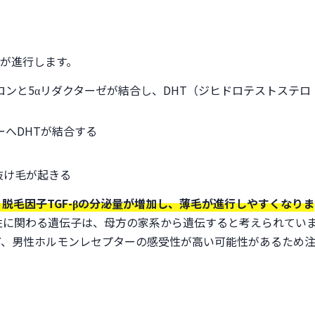
毛が進行します。
ンと5αリダクターゼが結合し、DHT（ジヒドロテストステロ
へDHTが結合する
抜け毛が起きる
脱毛因子TGF-βの分泌量が増加し、薄毛が進行しやすくなりま
性に関わる遺伝子は、母方の家系から遺伝すると考えられてい
ど、男性ホルモンレセプターの感受性が高い可能性があるため