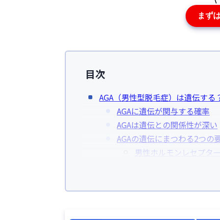
まず
目次
AGA（男性型脱毛症）は遺伝する
AGAに遺伝が関与する確率
AGAは遺伝との関係性が深い
AGAの遺伝にまつわる2つの
男性ホルモンレセプタ
5αリダクターゼの活性
母方と父方のどちらが影響する？A
AGAのリスク大：母方の祖
AGAに注意：父親が薄毛