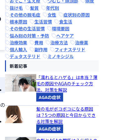
おでこ・生え際
つむじ・頭頂部
頭皮
抜け毛
髪質
年代別
その他の脱毛症
女性
症状別の原因
の
根本原因
生活習慣
食生活
その他の生活習慣
環境要因
悩み別の対策・予防
ヘアケア
治療効果
費用
治療方法
治療薬
個人輸入
副作用
フィナステリド
デュタステリド
ミノキシジル
新着記事
「濡れるとハゲる」は本当？薄
毛の原因やAGAのチェック方
法、対策を解説
AGAの症状
クの
髪の毛がボコボコになる原因
は？5つの原因と今日からでき
る対策を解説
AGAの症状