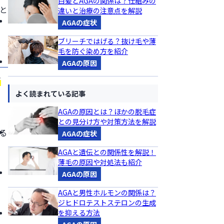
白髪とAGAの関係は？仕組みの
と
違いと治療の注意点を解説
AGAの症状
ブリーチではげる？抜け毛や薄
毛を防ぐ染め方を紹介
AGAの原因
て
よく読まれている記事
AGAの原因とは？ほかの脱毛症
との見分け方や対策方法を解説
る
AGAの症状
AGAと遺伝との関係性を解説！
薄毛の原因や対処法も紹介
AGAの原因
AGAと男性ホルモンの関係は？
ジヒドロテストステロンの生成
を抑える方法