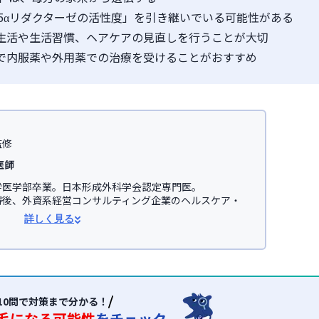
5αリダクターゼの活性度」を引き継いでいる可能性がある
食生活や生活習慣、ヘアケアの見直しを行うことが大切
院で内服薬や外用薬での治療を受けることがおすすめ
監修
医師
医学部卒業。日本形成外科学会認定専門医。

得後、外資系経営コンサルティング企業のヘルスケア・
事。

詳しく見る
学医学部助教を経て、美容医療を主とした
JSKINクリニ
オンライン診療サービス「レバクリ」監修。


学会

会(JSAPS)
10問で対策まで分かる！
毛になる可能性
をチェック