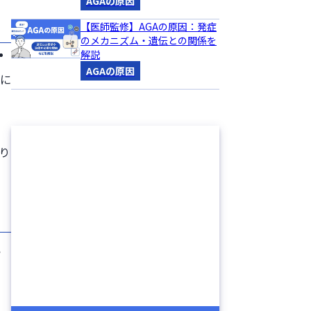
AGAの原因
【医師監修】AGAの原因：発症
のメカニズム・遺伝との関係を
解説
コ
AGAの原因
きに
」
り
い