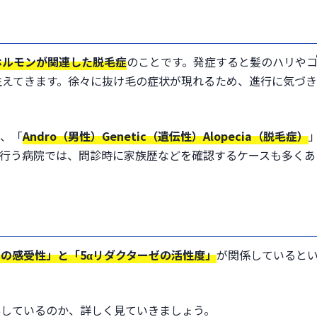
ホルモンが関連した脱毛症
のことです。発症すると髪のハリや
生えてきます。徐々に抜け毛の症状が現れるため、進行に気づ
り、「
Andro（男性）Genetic（遺伝性）Alopecia（脱毛症）
を行う病院では、問診時に家族歴などを確認するケースも多くあ
の感受性」と「5αリダクターゼの活性度」
が関係していると
与しているのか、詳しく見ていきましょう。