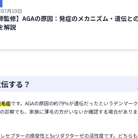
で分かること
年07月10日
師監修】AGAの原因：発症のメカニズム・遺伝と
を解説
処法
遺伝する？
脱毛症
です。AGAの原因の約79％が遺伝だったというデンマー
Aの診察でも、家族に薄毛の方がいないか確認する場合がありま
ンレセプターの感受性と5αリダクターゼの活性度です。どちらも