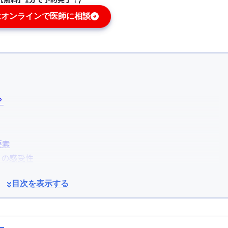
はオンラインで医師に相談
？
要素
ーの感受性
度
目次を表示する
GAの遺伝リスク
父や曽祖父が薄毛