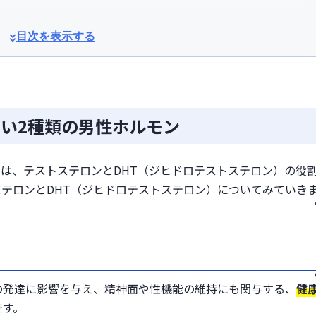
ずAGAを発症する」ではない
目次を表示する
ロン」の生成を抑える方法
処方してもらえる
ある質問
たい2種類の男性ホルモン
には、テストステロンとDHT（ジヒドロテストステロン）の役
テロンとDHT（ジヒドロテストステロン）についてみていき
の発達に影響を与え、精神面や性機能の維持にも関与する、
健
です。