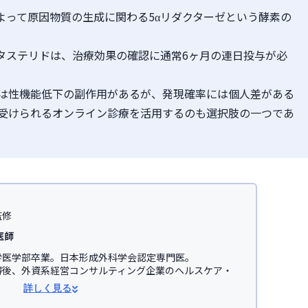
よって原因物質の生成に関わる5αリダクターゼという酵素の
ュタステリドは、治療効果の確認に通常6ヶ月の連日投与が必
は性機能低下の副作用があるが、発現確率には個人差がある
受けられるオンライン診療を活用するのも選択肢の一つであ
監修
医師
医学部卒業。日本形成外科学会認定専門医。

得後、外資系経営コンサルティング企業のヘルスケア・
事。

詳しく見る
学医学部助教を経て、美容医療を主とした
JSKINクリニ