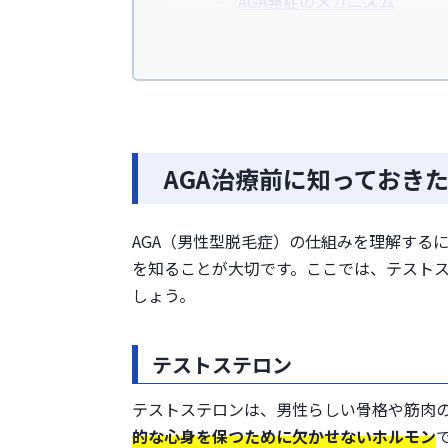
AGA発症のメカニズム
「テストステロンが多い＝必
AGAの原因「ジヒドロテストステ
フィナステリドの服用
デュタステリドの服用
AGA治療薬はオンライン診療でも
AGA・男性ホルモンに関するよく
AGA治療前に知っておき
まとめ
参考文献
AGA（男性型脱毛症）の仕組みを理解する
を知ることが大切です。ここでは、テストス
しょう。
テストステロン
テストステロンは、男性らしい骨格や筋肉
的な心身を保つために欠かせないホルモン