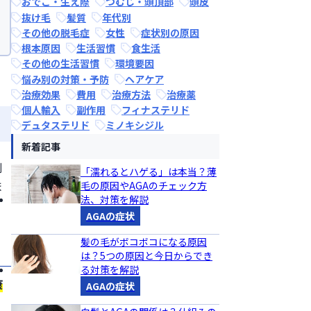
おでこ・生え際
つむじ・頭頂部
頭皮
抜け毛
髪質
年代別
その他の脱毛症
女性
症状別の原因
根本原因
生活習慣
食生活
その他の生活習慣
環境要因
悩み別の対策・予防
ヘアケア
治療効果
費用
治療方法
治療薬
個人輸入
副作用
フィナステリド
デュタステリド
ミノキシジル
新着記事
割
「濡れるとハゲる」は本当？薄
ま
毛の原因やAGAのチェック方
法、対策を解説
AGAの症状
髪の毛がボコボコになる原因
は？5つの原因と今日からでき
る対策を解説
康
AGAの症状