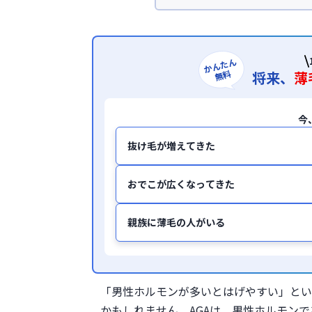
ック
、及び
＜所属学会＞
日本形成外科
日本美容外科学
かんたん
無料
将来、
薄
今
抜け毛が増えてきた
おでこが広くなってきた
親族に薄毛の人がいる
「男性ホルモンが多いとはげやすい」とい
かもしれません。AGAは、男性ホルモン