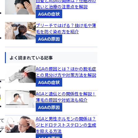
白髪とAGAの関係は？仕組みの
違いと治療の注意点を解説
つ
AGAの症状
が
ブリーチではげる？抜け毛や薄
毛を防ぐ染め方を紹介
AGAの原因
ょ
よく読まれている記事
AGAの原因とは？ほかの脱毛症
との見分け方や対策方法を解説
AGAの症状
テ
AGAと遺伝との関係性を解説！
強
薄毛の原因や対処法も紹介
AGAの原因
AGAと男性ホルモンの関係は？
えて
ジヒドロテストステロンの生成
テ
を抑える方法